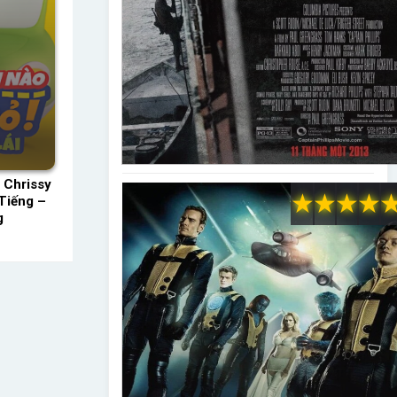
 Chrissy
★
★
★
★
Tiếng –
g