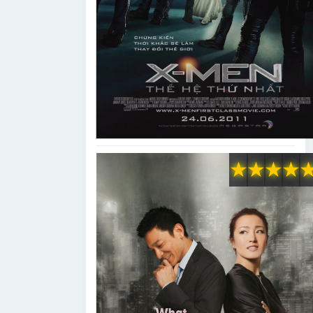
★
★
★
★