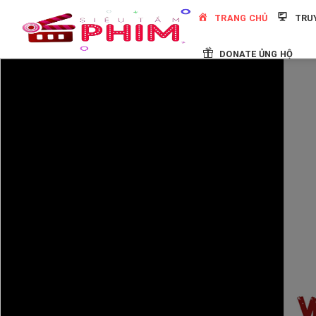
Skip
TRANG CHỦ
TRU
to
content
DONATE ỦNG HỘ