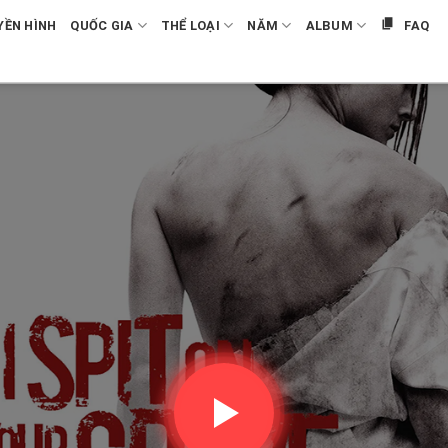
YỀN HÌNH
QUỐC GIA
THỂ LOẠI
NĂM
ALBUM
FAQ