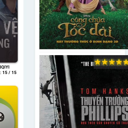
★
★
★
★
IQIYI
 15 / 15