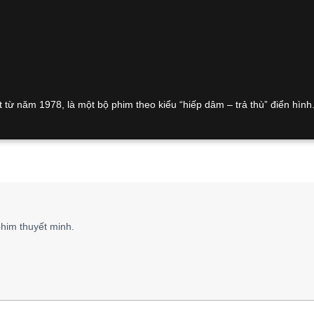
 từ năm 1978, là một bộ phim theo kiểu “hiếp dâm – trả thù” điển hình
him thuyết minh.