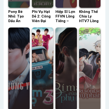
Pony Bé
Phi Vụ Hạt
Hiệp Sĩ Lợn
Không Thể
Nhỏ: Tạo
Dẻ 2: Công
FFVN Lồng
Chia Ly
Dấu Ấn
Viên Đại
Tiếng –
HTV7 Lồng
Riêng | Ngày
Chiến Lồng
Status: 51 /
Tiếng –
Ước Mùa
Tiếng –
51 Lồng
Status: 49 /
Đông –
Status: HD
Tiếng
49 Lồng
Chương 3
Lồng Tiếng
Tiếng
Netflix
Lồng Tiếng
– Status:
HD Lồng
Tiếng