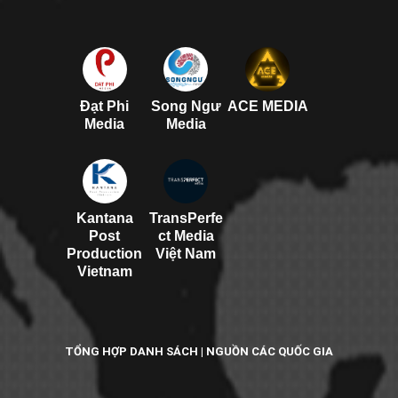
Đạt Phi
Song Ngư
ACE MEDIA
Media
Media
Kantana
TransPerfe
Post
ct Media
Production
Việt Nam
Vietnam
TỔNG HỢP DANH SÁCH | NGUỒN CÁC QUỐC GIA