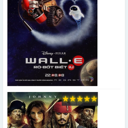
★
★
★
★
★