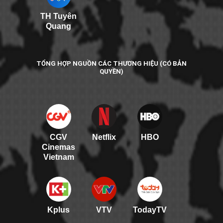
TH Tuyên
Quang
TỔNG HỢP NGUỒN CÁC THƯƠNG HIỆU (CÓ BẢN
QUYỀN)
CGV
Netflix
HBO
Cinemas
Vietnam
Kplus
VTV
TodayTV