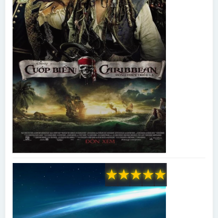
★
★
★
★
★