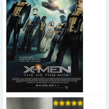
★
★
★
★
★