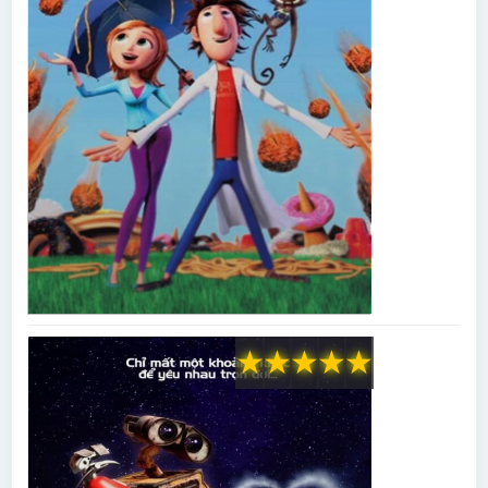
★
★
★
★
★