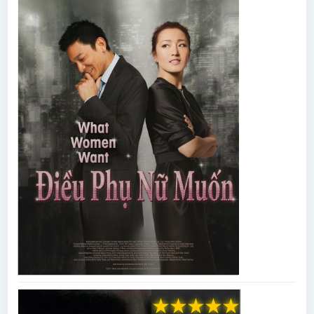
★
★
★
★
★