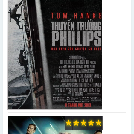
★
★
★
★
★