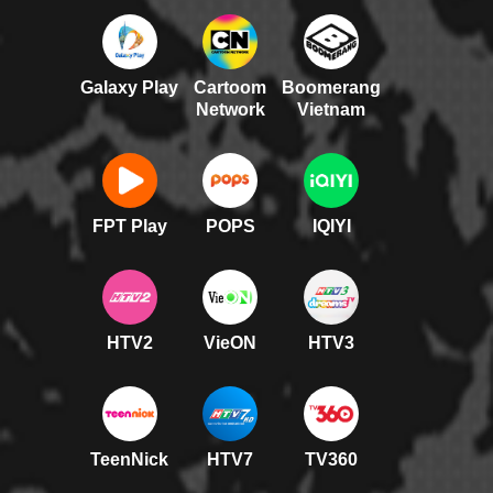
Galaxy Play
Cartoom
Boomerang
Network
Vietnam
FPT Play
POPS
IQIYI
HTV2
VieON
HTV3
TeenNick
HTV7
TV360