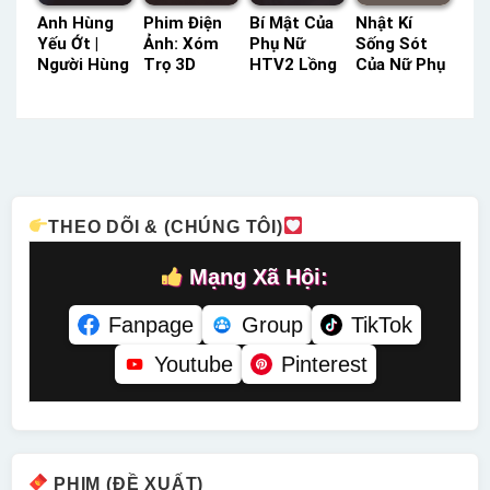
Anh Hùng
Phim Điện
Bí Mật Của
Nhật Kí
Yếu Ớt |
Ảnh: Xóm
Phụ Nữ
Sống Sót
Người Hùng
Trọ 3D
HTV2 Lồng
Của Nữ Phụ
Yếu Đuối
Tiếng Việt –
Tiếng –
Phản Diện
Phần 2 TVH
Status: HD
Status: 104
POPS Lồng
Thuyết
Tiếng Việt
/ 104 Lồng
Tiếng –
Minh –
Tiếng
Status: 100
Status: 08 /
/ 100 Lồng
08 Thuyết
Tiếng
Minh
THEO DÕI & (CHÚNG TÔI)
Mạng Xã Hội:
Fanpage
Group
TikTok
Youtube
Pinterest
PHIM (ĐỀ XUẤT)