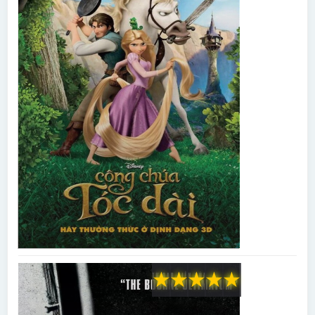
★
★
★
★
★