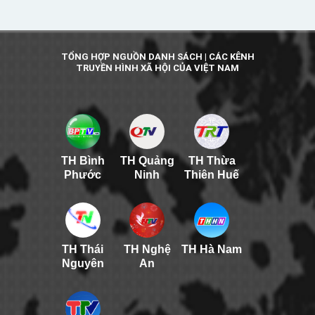
TỔNG HỢP NGUỒN DANH SÁCH | CÁC KÊNH
TRUYỀN HÌNH XÃ HỘI CỦA VIỆT NAM
TH Bình
TH Quảng
TH Thừa
Phước
Ninh
Thiên Huế
TH Thái
TH Nghệ
TH Hà Nam
Nguyên
An