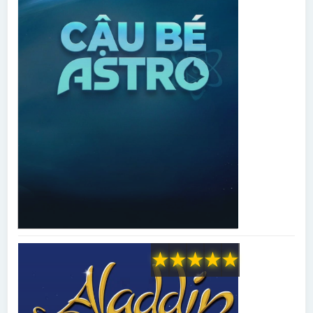
★
★
★
★
★