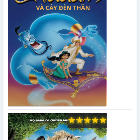
★
★
★
★
★