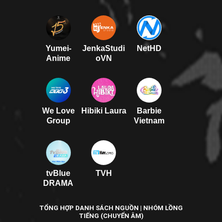
Yumei-
JenkaStudi
NetHD
Anime
oVN
We Love
Hibiki Laura
Barbie
Group
Vietnam
tvBlue
TVH
DRAMA
TỔNG HỢP DANH SÁCH NGUỒN | NHÓM LỒNG
TIẾNG (CHUYỂN ÂM)