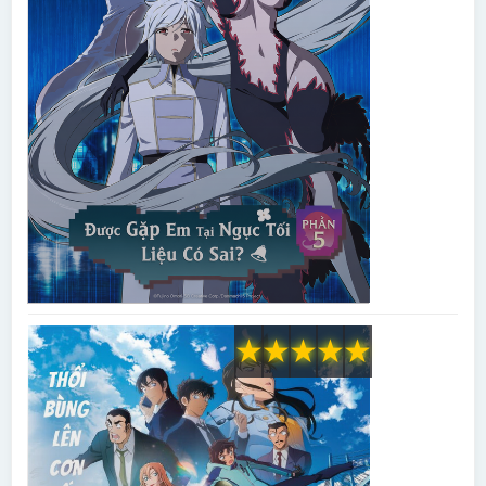
★
★
★
★
★