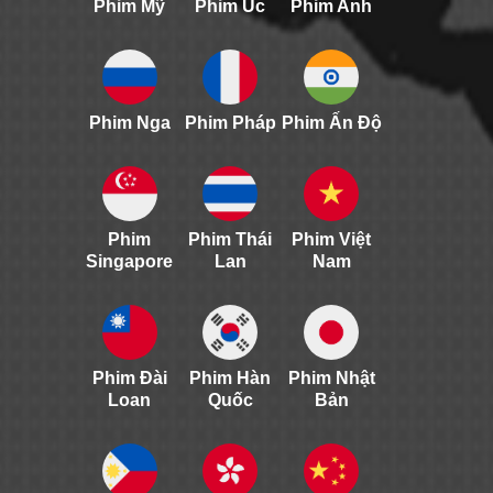
Phim Mỹ
Phim Úc
Phim Anh
Phim Nga
Phim Pháp
Phim Ấn Độ
Phim
Phim Thái
Phim Việt
Singapore
Lan
Nam
Phim Đài
Phim Hàn
Phim Nhật
Loan
Quốc
Bản