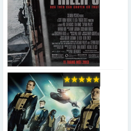
★
★
★
★
★