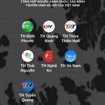
TỔNG HỢP NGUỒN DANH SÁCH | CÁC KÊNH
TRUYỀN HÌNH XÃ HỘI CỦA VIỆT NAM
TH Bình
TH Quảng
TH Thừa
Phước
Ninh
Thiên Huế
TH Thái
TH Nghệ
TH Hà Nam
Nguyên
An
TH Tuyên
Quang