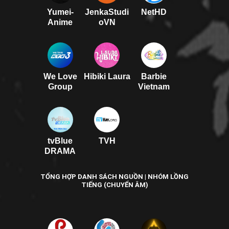
Yumei-
JenkaStudi
NetHD
Anime
oVN
We Love
Hibiki Laura
Barbie
Group
Vietnam
tvBlue
TVH
DRAMA
TỔNG HỢP DANH SÁCH NGUỒN | NHÓM LỒNG
TIẾNG (CHUYỂN ÂM)