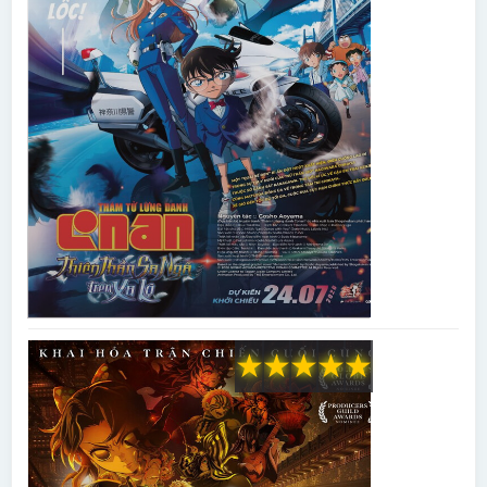
★
★
★
★
★