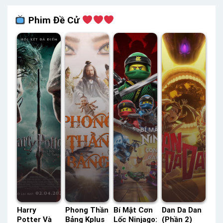
Phim Đề Cử
Harry
Phong Thần
Bí Mật Cơn
Dan Da Dan
Potter Và
Bảng Kplus
Lốc Ninjago:
(Phần 2)