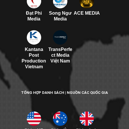
Đạt Phi
Song Ngư
ACE MEDIA
Media
Media
Kantana
TransPerfe
Post
ct Media
Production
Việt Nam
Vietnam
TỔNG HỢP DANH SÁCH | NGUỒN CÁC QUỐC GIA