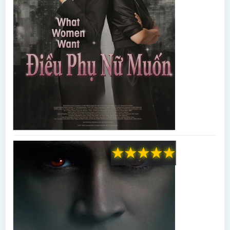
★
★
★
★
★