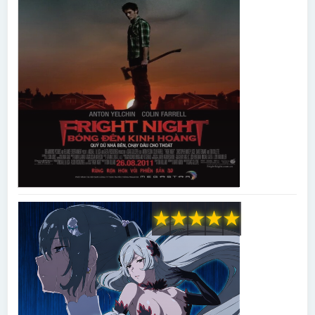
★
★
★
★
★