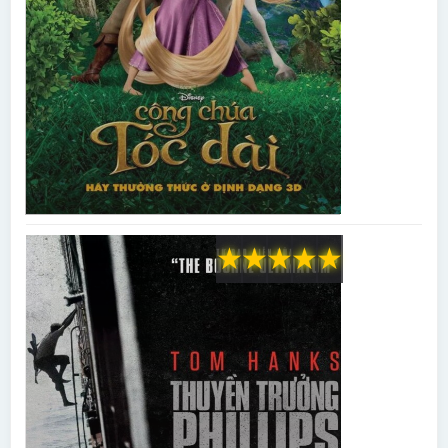
★
★
★
★
★