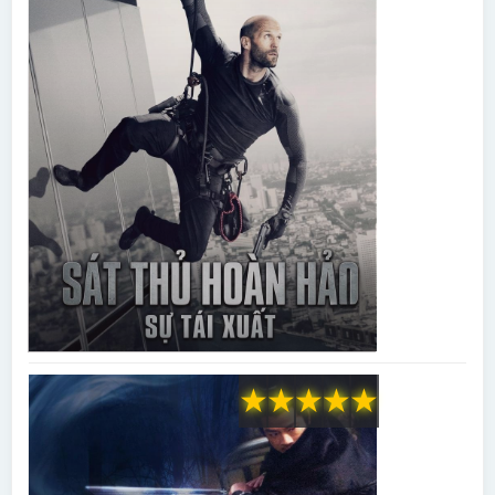
★
★
★
★
★