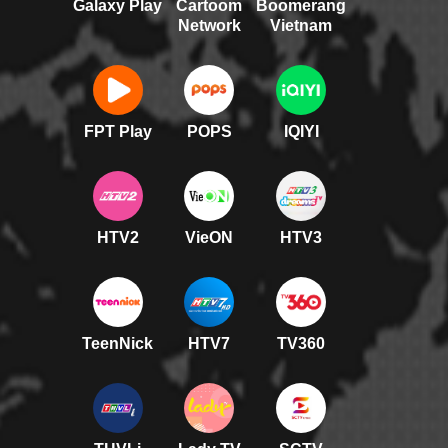
Galaxy Play
Cartoom
Boomerang
Network
Vietnam
FPT Play
POPS
IQIYI
HTV2
VieON
HTV3
TeenNick
HTV7
TV360