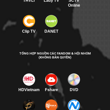
THVLi
Lady TV
SCTV
Online
Clip TV
DANET
TỔNG HỢP NGUỒN CÁC FANDOM & HỘI NHÓM
(KHÔNG BẢN QUYỀN)
HDVietnam
Fshare
DVD