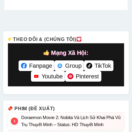
Nước Nhật
Kplus
Nhạc
Những Dũng
Thời
Thuyết
DANET
Sĩ Có Cánh
Nguyên
Minh –
Tiếng Việt –
HTV3 Lồng
Thủy Lồng
Status: 26 /
Status: 22 /
Tiếng –
Tiếng –
26 Thuyết
22 Tiếng
Status: HD
Status: HD
Minh
Việt
Lồng Tiếng
Lồng Tiếng
THEO DÕI & (CHÚNG TÔI)
Mạng Xã Hội:
Fanpage
Group
TikTok
Youtube
Pinterest
PHIM (ĐỀ XUẤT)
Doraemon Movie 2: Nobita Và Lịch Sử Khai Phá Vũ
Trụ Thuyết Minh – Status: HD Thuyết Minh