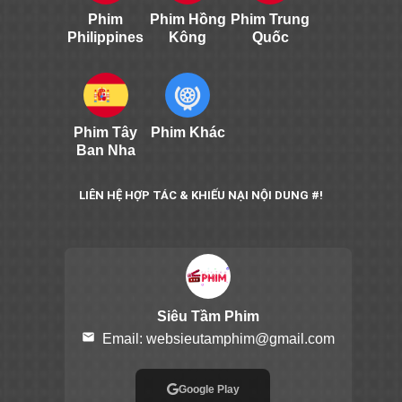
Phim
Phim Hồng
Phim Trung
Philippines
Kông
Quốc
Phim Tây
Phim Khác
Ban Nha
LIÊN HỆ HỢP TÁC & KHIẾU NẠI NỘI DUNG #!
Siêu Tầm Phim
email
Email:
websieutamphim@gmail.com
Google Play