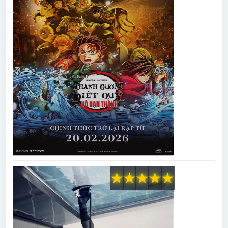
★
★
★
★
★