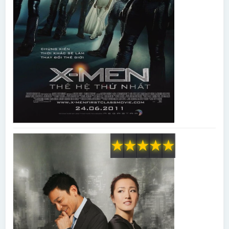
★
★
★
★
★