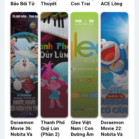
Bảo Bối Tử
Thuyết
Con Trai
ACE Lồng
Thần (Phần
Minh –
Của
Tiếng –
2) HTV3
Status: HD
Garmadom
Status: 12 /
Lồng Tiếng
Thuyết
(Phần 8)
12 Lồng
– Status:
Minh
SeeTV Lồng
Tiếng
HD Lồng
Tiếng –
Tiếng
Status: 10 /
10 Lồng
Tiếng
Doraemon
Thanh Phố
Glee Việt
Doraemon
Movie 36:
Quỷ Lùn
Nam | Con
Movie 22:
Nobita Và
(Phần 2)
Đường Âm
Nobita Và