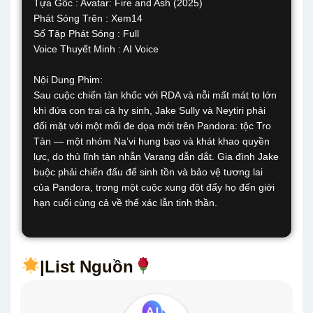
Tựa Gốc : Avatar: Fire and Ash (2025)
Phát Sóng Trên : Xem14
Số Tập Phát Sóng : Full
Voice Thuyết Minh : AI Voice
Nội Dung Phim:
Sau cuộc chiến tàn khốc với RDA và nỗi mất mát to lớn
khi đứa con trai cả hy sinh, Jake Sully và Neytiri phải
đối mặt với một mối đe dọa mới trên Pandora: tộc Tro
Tàn — một nhóm Na’vi hung bạo và khát khao quyền
lực, do thủ lĩnh tàn nhẫn Varang dẫn dắt. Gia đình Jake
buộc phải chiến đấu để sinh tồn và bảo vệ tương lai
của Pandora, trong một cuộc xung đột đẩy họ đến giới
hạn cuối cùng cả về thể xác lẫn tinh thần.
|List Nguồn