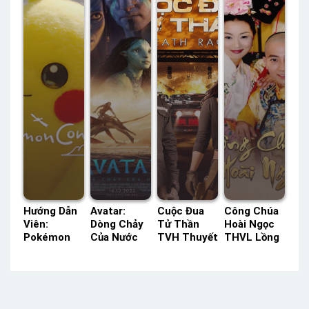
Minh
Hướng Dẫn
Avatar:
Cuộc Đua
Công Chúa
Viên:
Dòng Chảy
Tử Thần
Hoài Ngọc
Pokémon
Của Nước
TVH Thuyết
THVL Lồng
ACE Lồng
Lồng Tiếng
Minh –
Tiếng –
Tiếng –
– Status:
Status: HD
Status: 115
Status: 04 /
HD Lồng
Thuyết
/ 115 Lồng
04 Lồng
Tiếng
Minh
Tiếng
Tiếng