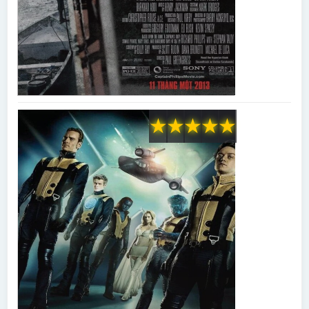
★
★
★
★
★