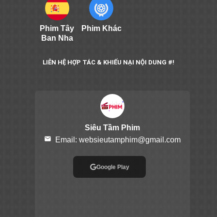
Phim Tây
Phim Khác
Ban Nha
LIÊN HỆ HỢP TÁC & KHIẾU NẠI NỘI DUNG #!
Siêu Tầm Phim
email
Email:
websieutamphim@gmail.com
Google Play