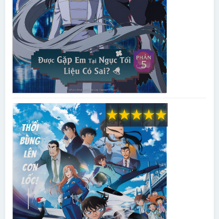
★
★
★
★
★