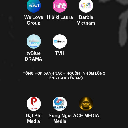
We Love
Hibiki Laura
Barbie
Group
Vietnam
tvBlue
TVH
DRAMA
TỔNG HỢP DANH SÁCH NGUỒN | NHÓM LỒNG
TIẾNG (CHUYỂN ÂM)
Đạt Phi
Song Ngư
ACE MEDIA
Media
Media