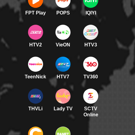
FPT Play
POPS
IQIYI
HTV2
VieON
HTV3
TeenNick
HTV7
TV360
THVLi
Lady TV
SCTV
Online