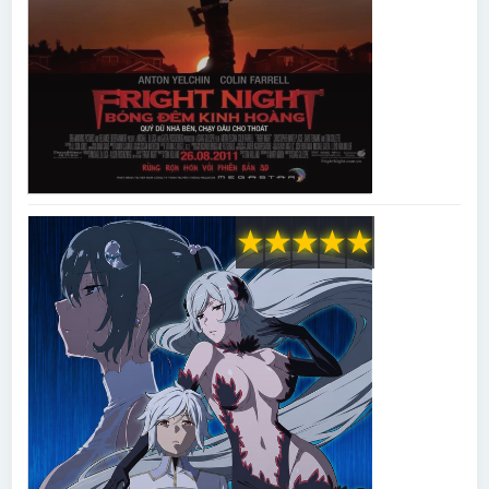
★
★
★
★
★