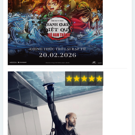
★
★
★
★
★