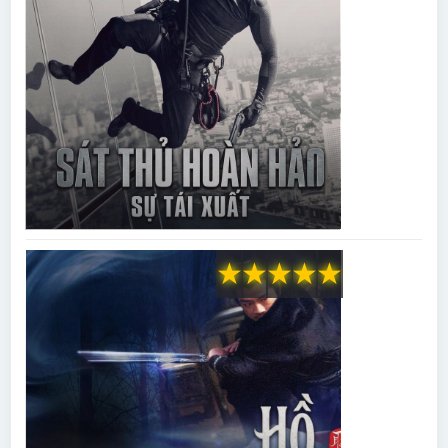
★
★
★
★
★