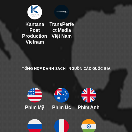
Kantana
TransPerfe
Post
ct Media
Production
Việt Nam
Vietnam
TỔNG HỢP DANH SÁCH | NGUỒN CÁC QUỐC GIA
Phim Mỹ
Phim Úc
Phim Anh