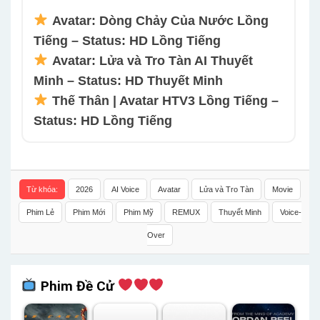
Avatar: Dòng Chảy Của Nước Lồng
Tiếng – Status: HD Lồng Tiếng
Avatar: Lửa và Tro Tàn AI Thuyết
Minh – Status: HD Thuyết Minh
Thế Thân | Avatar HTV3 Lồng Tiếng –
Status: HD Lồng Tiếng
Từ khóa:
2026
AI Voice
Avatar
Lửa và Tro Tàn
Movie
Phim Lẻ
Phim Mới
Phim Mỹ
REMUX
Thuyết Minh
Voice-
Over
Phim Đề Cử