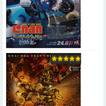
★
★
★
★
★