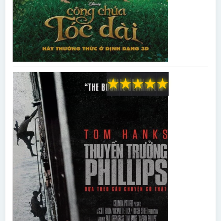
★
★
★
★
★