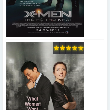
★
★
★
★
★