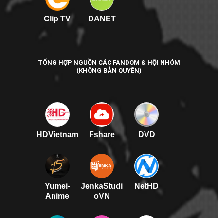
Clip TV
DANET
TỔNG HỢP NGUỒN CÁC FANDOM & HỘI NHÓM
(KHÔNG BẢN QUYỀN)
HDVietnam
Fshare
DVD
Yumei-
JenkaStudi
NetHD
Anime
oVN