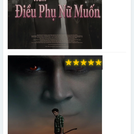
★
★
★
★
★