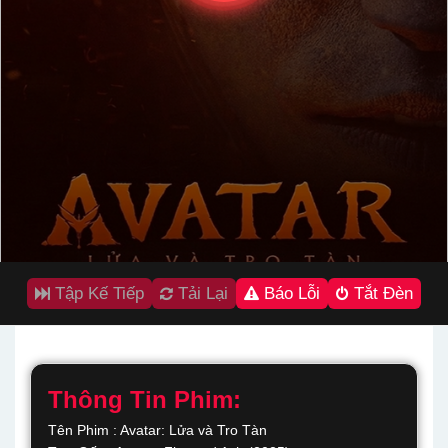
Tập Kế Tiếp
Tải Lại
Báo Lỗi
Tắt Đèn
Thông Tin Phim:
Tên Phim : Avatar: Lửa và Tro Tàn