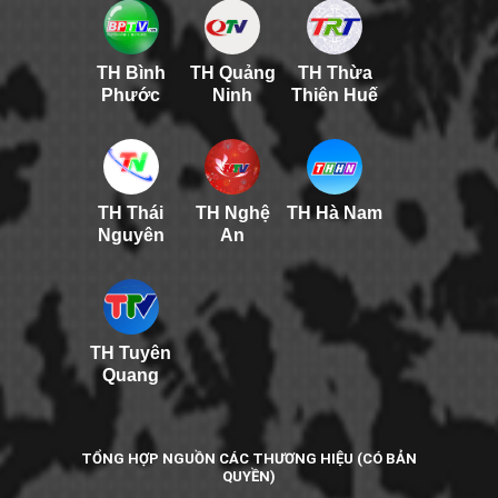
TH Bình
TH Quảng
TH Thừa
Phước
Ninh
Thiên Huế
TH Thái
TH Nghệ
TH Hà Nam
Nguyên
An
TH Tuyên
Quang
TỔNG HỢP NGUỒN CÁC THƯƠNG HIỆU (CÓ BẢN
QUYỀN)