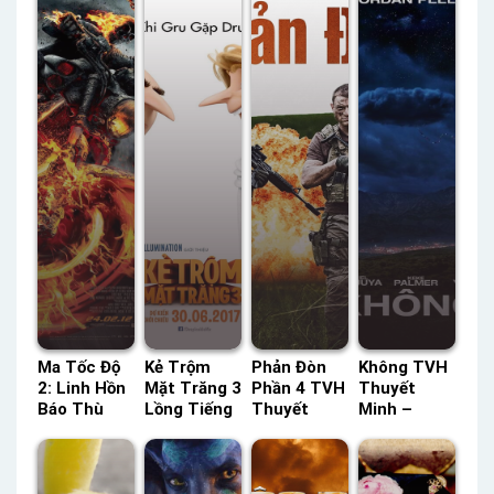
Ma Tốc Độ
Kẻ Trộm
Phản Đòn
Không TVH
2: Linh Hồn
Mặt Trăng 3
Phần 4 TVH
Thuyết
Báo Thù
Lồng Tiếng
Thuyết
Minh –
TVH Thuyết
– Status:
Minh –
Status: HD
Minh –
HD Lồng
Status: 10 /
Thuyết
Status: HD
Tiếng
10 Thuyết
Minh
Thuyết
Minh