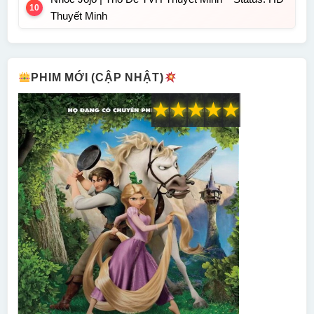
Thuyết Minh
PHIM MỚI (CẬP NHẬT)
★
★
★
★
★