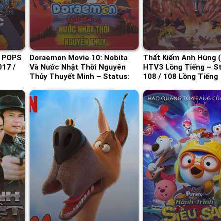
c POPS
Doraemon Movie 10: Nobita
Thất Kiếm Anh Hùng (
017 /
Và Nước Nhật Thời Nguyên
HTV3 Lồng Tiếng – St
Thủy Thuyết Minh – Status:
108 / 108 Lồng Tiếng
HD Thuyết Minh