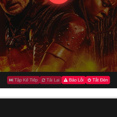
Tập Kế Tiếp
Tải Lại
Báo Lỗi
Tắt Đèn