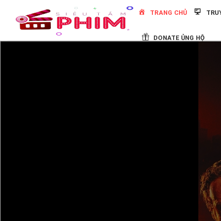
Skip
TRANG CHỦ
TRU
to
content
DONATE ỦNG HỘ