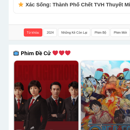
Xác Sống: Thành Phố Chết TVH Thuyết Min
Từ khóa:
2024
Những Kẻ Còn Lại
Phim Bộ
Phim Mới
Phim Đề Cử