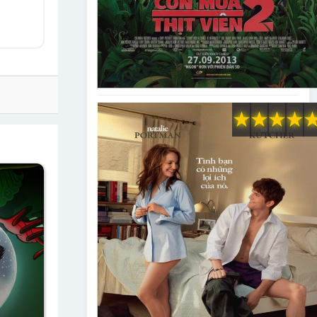
★
★
★
★