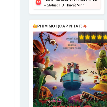
– Status: HD Thuyết Minh
PHIM MỚI (CẬP NHẬT)
★
★
★
★