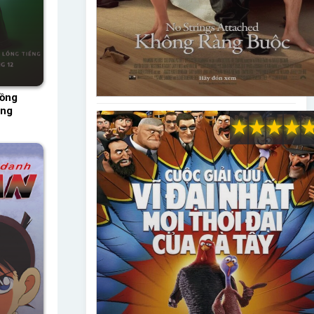
Lồng
ồng
★
★
★
★