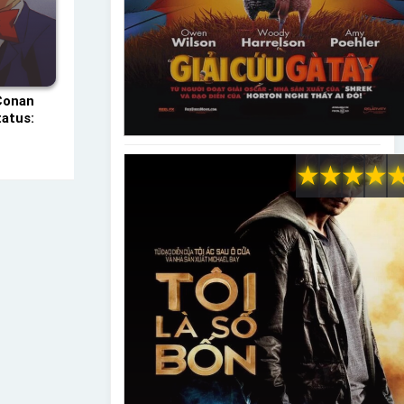
Conan
atus:
★
★
★
★