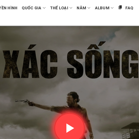
YỀN HÌNH
QUỐC GIA
THỂ LOẠI
NĂM
ALBUM
FAQ