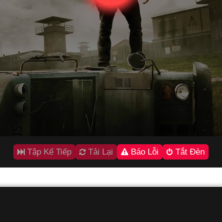
Tập Kế Tiếp
Tải Lại
Báo Lỗi
Tắt Đèn