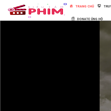
Skip
TRANG CHỦ
TRU
to
content
DONATE ỦNG HỘ