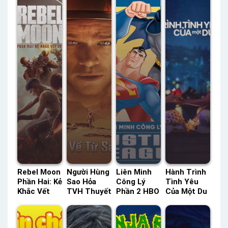
Rebel Moon
Người Hùng
Liên Minh
Hành Trình
Phần Hai: Kẻ
Sao Hỏa
Công Lý
Tình Yêu
Khắc Vết
TVH Thuyết
Phần 2 HBO
Của Một Du
Sẹo Netflix
Minh –
Thuyết
Khách
Lồng Tiếng
Status: HD
Minh –
Netflix
– Status:
Thuyết
Status: 26 /
Lồng Tiếng