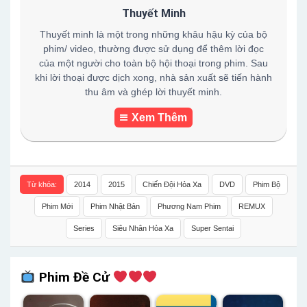
Thuyết Minh
Thuyết minh là một trong những khâu hậu kỳ của bộ
phim/ video, thường được sử dụng để thêm lời đọc
của một người cho toàn bộ hội thoại trong phim. Sau
khi lời thoại được dịch xong, nhà sản xuất sẽ tiến hành
thu âm và ghép lời thuyết minh.
Xem Thêm
Từ khóa:
2014
2015
Chiến Đội Hỏa Xa
DVD
Phim Bộ
Phim Mới
Phim Nhật Bản
Phương Nam Phim
REMUX
Series
Siêu Nhân Hỏa Xa
Super Sentai
Phim Đề Cử