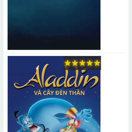
★
★
★
★
★