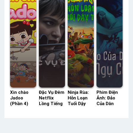
HD Lồng
Minh
26 Thuyết
– Status:
Tiếng
Minh
HD Lồng
Tiếng
Xin chào
Đặc Vụ Đêm
Ninja Rùa:
Phim Điện
Jadoo
Netflix
Hỗn Loạn
Ảnh: Đảo
(Phần 4)
Lồng Tiếng
Tuổi Dậy
Của Dân
HTV3 Lồng
– Status:
Thì Lồng
Ngụ Cư
Tiếng –
10 / 10
Tiếng –
Tiếng Việt –
Status: 25 /
Lồng Tiếng
Status: HD
Status: HD
25 Lồng
Lồng Tiếng
Tiếng Việt
Tiếng