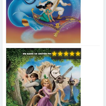
★
★
★
★
★