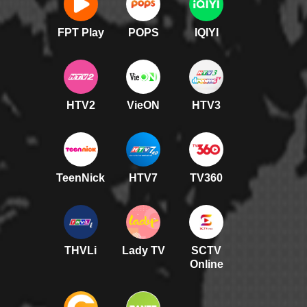
FPT Play
POPS
IQIYI
HTV2
VieON
HTV3
TeenNick
HTV7
TV360
THVLi
Lady TV
SCTV
Online