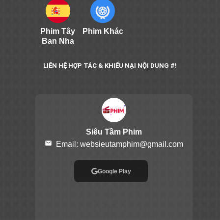
Phim Tây
Phim Khác
Ban Nha
LIÊN HỆ HỢP TÁC & KHIẾU NẠI NỘI DUNG #!
Siêu Tầm Phim
email
Email:
websieutamphim@gmail.com
Google Play