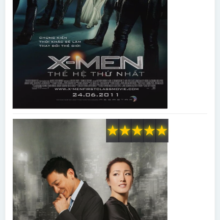
★
★
★
★
★