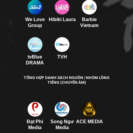
We Love
Hibiki Laura
Barbie
Group
Vietnam
tvBlue
TVH
DRAMA
TỔNG HỢP DANH SÁCH NGUỒN | NHÓM LỒNG
TIẾNG (CHUYỂN ÂM)
Đạt Phi
Song Ngư
ACE MEDIA
Media
Media