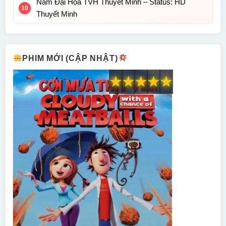
Năm Đại Họa TVH Thuyết Minh – Status: HD
Thuyết Minh
PHIM MỚI (CẬP NHẬT)
★
★
★
★
★