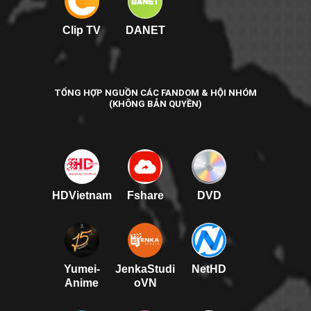
Clip TV
DANET
TỔNG HỢP NGUỒN CÁC FANDOM & HỘI NHÓM
(KHÔNG BẢN QUYỀN)
HDVietnam
Fshare
DVD
Yumei-
JenkaStudi
NetHD
Anime
oVN