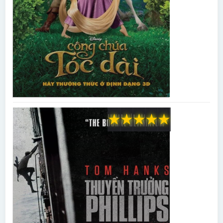
★
★
★
★
★