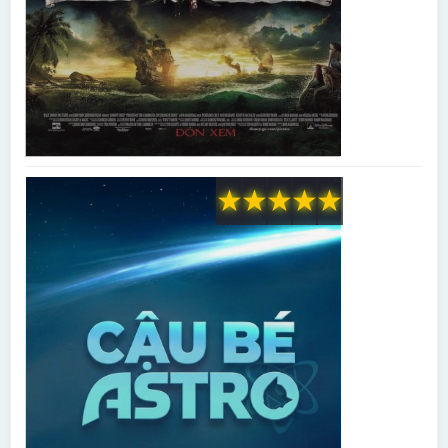
★
★
★
★
★