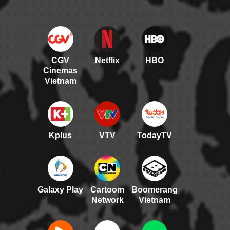
CGV
Netflix
HBO
Cinemas
Vietnam
Kplus
VTV
TodayTV
Galaxy Play
Cartoom
Boomerang
Network
Vietnam