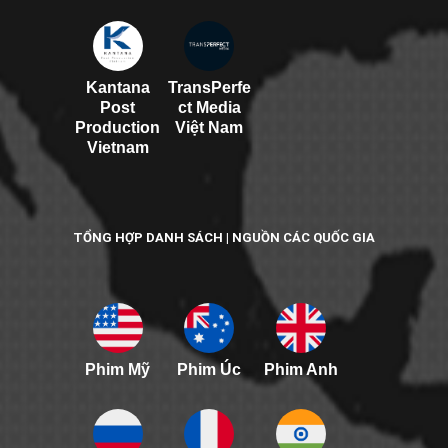
Kantana
TransPerfe
Post
ct Media
Production
Việt Nam
Vietnam
TỔNG HỢP DANH SÁCH | NGUỒN CÁC QUỐC GIA
Phim Mỹ
Phim Úc
Phim Anh