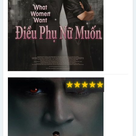
★
★
★
★
★