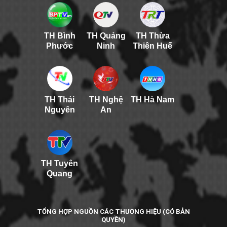
TH Bình
TH Quảng
TH Thừa
Phước
Ninh
Thiên Huế
TH Thái
TH Nghệ
TH Hà Nam
Nguyên
An
TH Tuyên
Quang
TỔNG HỢP NGUỒN CÁC THƯƠNG HIỆU (CÓ BẢN
QUYỀN)