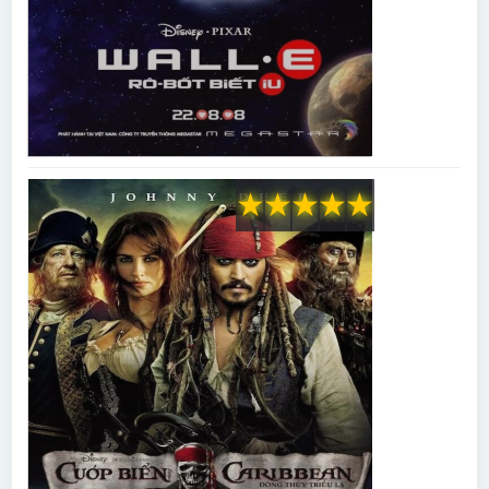
★
★
★
★
★