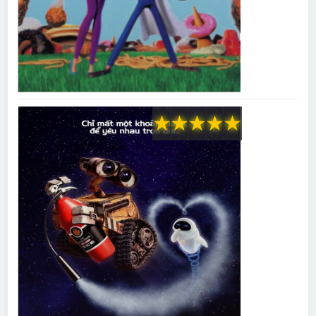
★
★
★
★
★