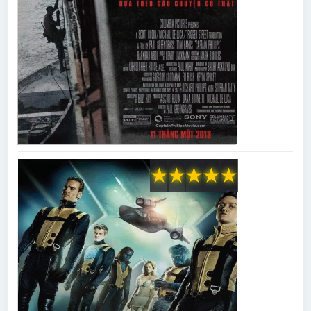
★
★
★
★
★