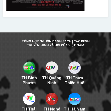
TỔNG HỢP NGUỒN DANH SÁCH | CÁC KÊNH
TRUYỀN HÌNH XÃ HỘI CỦA VIỆT NAM
TH Bình
TH Quảng
TH Thừa
Phước
Ninh
Thiên Huế
TH Thái
TH Nghệ
TH Hà Nam