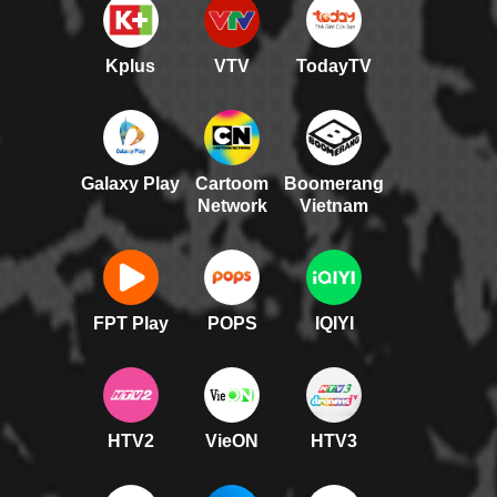
Kplus
VTV
TodayTV
Galaxy Play
Cartoom
Boomerang
Network
Vietnam
FPT Play
POPS
IQIYI
HTV2
VieON
HTV3