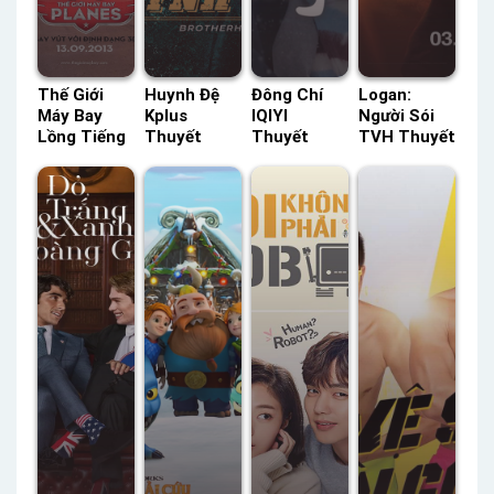
Thế Giới
Huynh Đệ
Đông Chí
Logan:
Máy Bay
Kplus
IQIYI
Người Sói
Lồng Tiếng
Thuyết
Thuyết
TVH Thuyết
– Status:
Minh –
Minh –
Minh –
HD Lồng
Status: HD
Status: 36 /
Status: HD
Tiếng
Thuyết
36 Thuyết
Thuyết
Minh
Minh
Minh