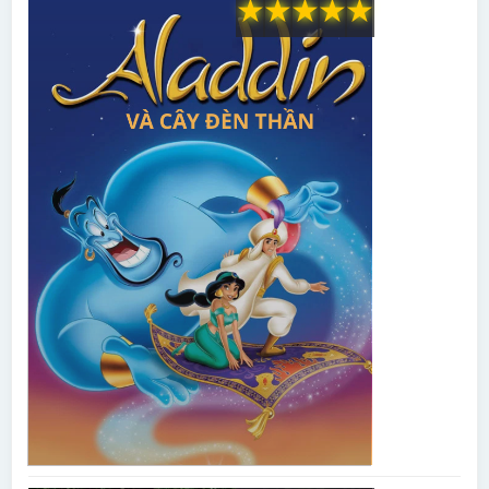
★
★
★
★
★