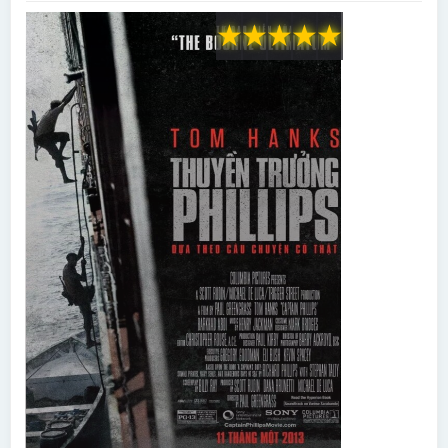
★
★
★
★
★