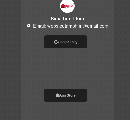
Siêu Tầm Phim
email
Email:
websieutamphim@gmail.com
Google Play
App Store