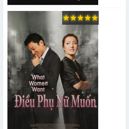
★
★
★
★
★