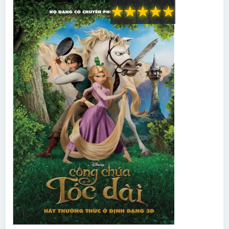
★
★
★
★
★