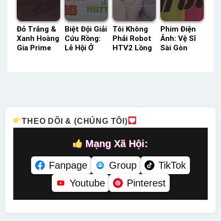
Đỏ Trắng &
Biệt Đội Giải
Tôi Không
Phim Điện
Xanh Hoàng
Cứu Rồng:
Phải Robot
Ảnh: Vệ Sĩ
Gia Prime
Lễ Hội Ở
HTV2 Lồng
Sài Gòn
Lồng Tiếng
Huttsgalor
Tiếng –
Tiếng Việt –
– Status:
Netflix
Status: 16 /
Status: HD
HD Lồng
Lồng Tiếng
16 Lồng
Tiếng Việt
Tiếng
– Status:
Tiếng
HD Lồng
Tiếng
THEO DÕI & (CHÚNG TÔI)
Mạng Xã Hội:
Fanpage
Group
TikTok
Youtube
Pinterest