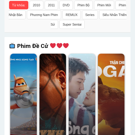
Từ khóa:
2010
2011
DVD
Phim Bộ
Phim Mới
Phim
Nhật Bản
Phương Nam Phim
REMUX
Series
Siêu Nhân Thiên
Sứ
Super Sentai
Phim Đề Cử