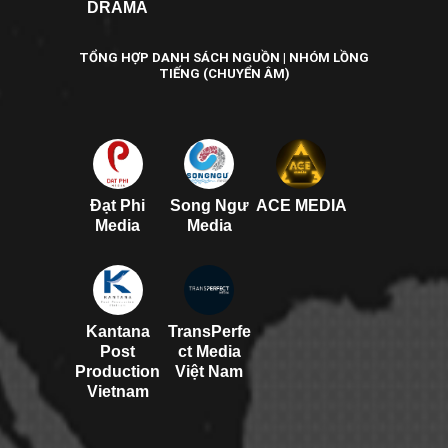
DRAMA
TỔNG HỢP DANH SÁCH NGUỒN | NHÓM LỒNG
TIẾNG (CHUYỂN ÂM)
Đạt Phi
Song Ngư
ACE MEDIA
Media
Media
Kantana
TransPerfe
Post
ct Media
Production
Việt Nam
Vietnam