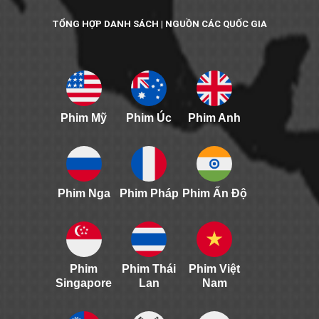
TỔNG HỢP DANH SÁCH | NGUỒN CÁC QUỐC GIA
Phim Mỹ
Phim Úc
Phim Anh
Phim Nga
Phim Pháp
Phim Ấn Độ
Phim
Phim Thái
Phim Việt
Singapore
Lan
Nam