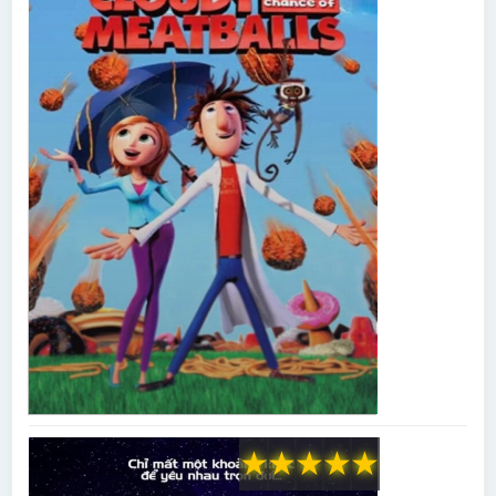
★
★
★
★
★