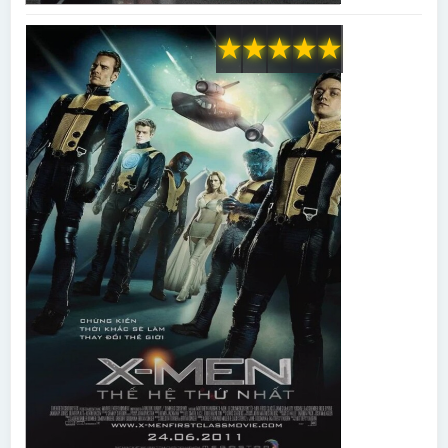
★
★
★
★
★