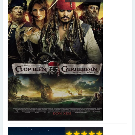
★
★
★
★
★