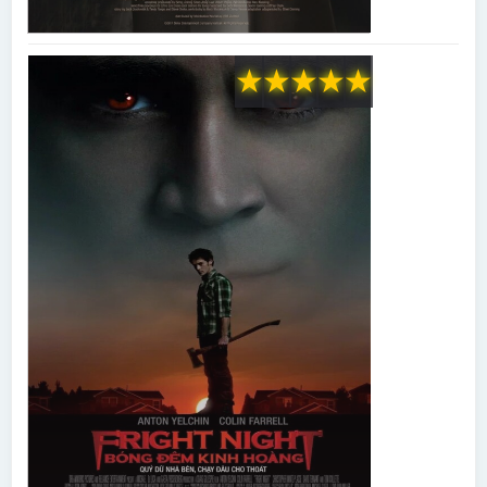
★
★
★
★
★