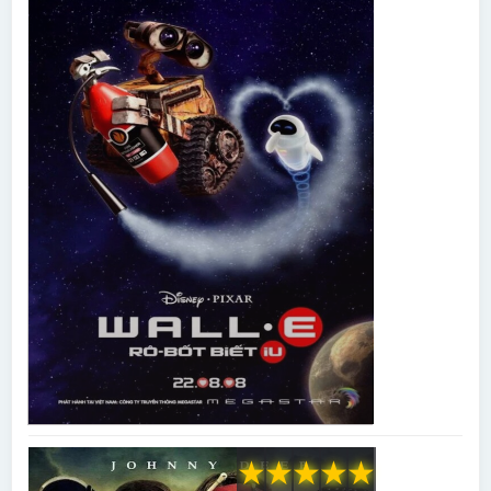
★
★
★
★
★