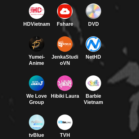
HDVietnam
Fshare
DVD
Yumei-
JenkaStudi
NetHD
Anime
oVN
We Love
Hibiki Laura
Barbie
Group
Vietnam
tvBlue
TVH