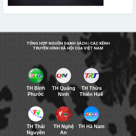
TỔNG HỢP NGUỒN DANH SÁCH | CÁC KÊNH
TRUYỀN HÌNH XÃ HỘI CỦA VIỆT NAM
TH Bình
TH Quảng
TH Thừa
Phước
Ninh
Thiên Huế
TH Thái
TH Nghệ
TH Hà Nam
Nguyên
An