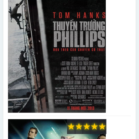
★
★
★
★
★