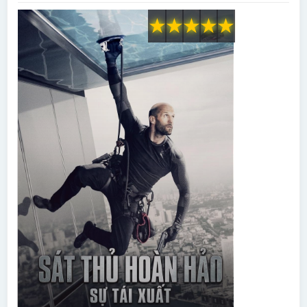
★
★
★
★
★