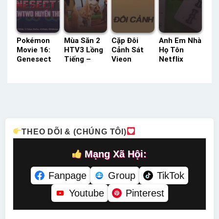
Pokémon
Mùa Săn 2
Cặp Đôi
Anh Em Nhà
Movie 16:
HTV3 Lồng
Cảnh Sát
Họ Tôn
Genesect
Tiếng –
Vieon
Netflix
Thần Tốc
Status: HD
Thuyết
Lồng Tiếng
Và Mewtwo
Lồng Tiếng
Minh –
– Status:
Huyền
Status: 16 /
08 / 08
Thoại Thức
16 Thuyết
Lồng Tiếng
Tỉnh HTV3
Minh
Lồng Tiếng
– Status:
THEO DÕI & (CHÚNG TÔI)
HD Lồng
Tiếng
Mạng Xã Hội:
Fanpage
Group
TikTok
Youtube
Pinterest