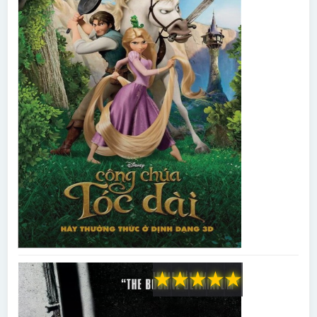
★
★
★
★
★