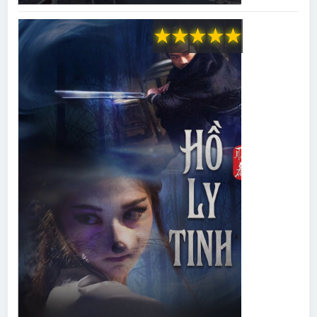
★
★
★
★
★