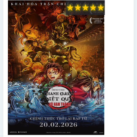
★
★
★
★
★