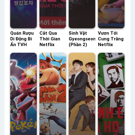
Quán Rượu
Cắt Qua
Sinh Vật
Vươn Tới
Di Động Bí
Thời Gian
Gyeongseong
Cung Trăng
Ẩn TVH
Netflix
(Phần 2)
Netflix
Thuyết
Lồng Tiếng
ACE Lồng
Lồng Tiếng
Minh –
– Status:
Tiếng –
– Status:
Status: 12 /
HD Lồng
Status: 07 /
HD Lồng
12 Thuyết
Tiếng
07 Lồng
Tiếng
Minh
Tiếng