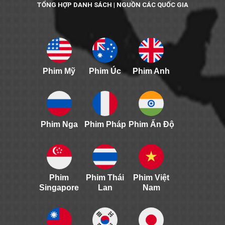
TỔNG HỢP DANH SÁCH | NGUỒN CÁC QUỐC GIA
Phim Mỹ
Phim Úc
Phim Anh
Phim Nga
Phim Pháp
Phim Ấn Độ
Phim
Phim Thái
Phim Việt
Singapore
Lan
Nam