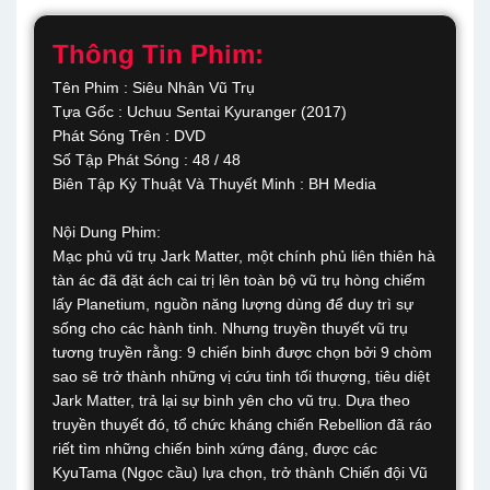
Thông Tin Phim:
Tên Phim : Siêu Nhân Vũ Trụ
Tựa Gốc : Uchuu Sentai Kyuranger (2017)
Phát Sóng Trên : DVD
Số Tập Phát Sóng : 48 / 48
Biên Tập Kỷ Thuật Và Thuyết Minh : BH Media
Nội Dung Phim:
Mạc phủ vũ trụ Jark Matter, một chính phủ liên thiên hà
tàn ác đã đặt ách cai trị lên toàn bộ vũ trụ hòng chiếm
lấy Planetium, nguồn năng lượng dùng để duy trì sự
sống cho các hành tinh. Nhưng truyền thuyết vũ trụ
tương truyền rằng: 9 chiến binh được chọn bởi 9 chòm
sao sẽ trở thành những vị cứu tinh tối thượng, tiêu diệt
Jark Matter, trả lại sự bình yên cho vũ trụ. Dựa theo
truyền thuyết đó, tổ chức kháng chiến Rebellion đã ráo
riết tìm những chiến binh xứng đáng, được các
KyuTama (Ngọc cầu) lựa chọn, trở thành Chiến đội Vũ