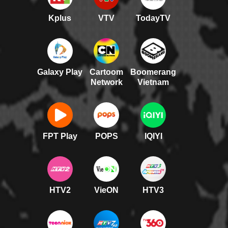
Kplus
VTV
TodayTV
Galaxy Play
Cartoom
Boomerang
Network
Vietnam
FPT Play
POPS
IQIYI
HTV2
VieON
HTV3