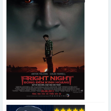
★
★
★
★
★