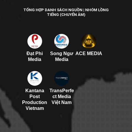
TỔNG HỢP DANH SÁCH NGUỒN | NHÓM LỒNG
TIẾNG (CHUYỂN ÂM)
Đạt Phi
Song Ngư
ACE MEDIA
Media
Media
Kantana
TransPerfe
Post
ct Media
Production
Việt Nam
Vietnam