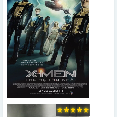
★
★
★
★
★