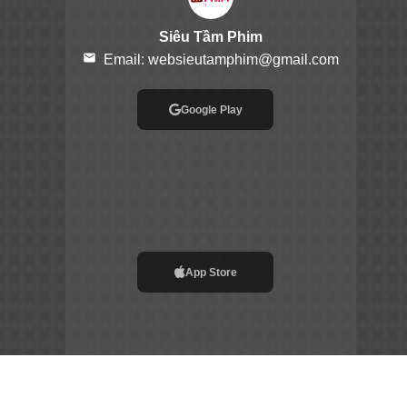
Siêu Tầm Phim
email
Email:
websieutamphim@gmail.com
Google Play
App Store