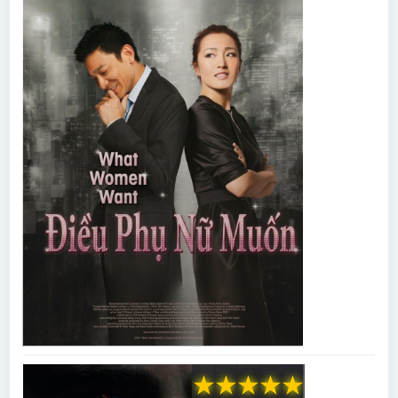
★
★
★
★
★