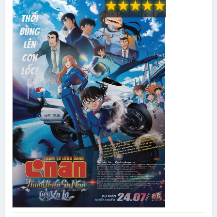
★
★
★
★
★