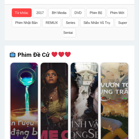
Từ khóa:
2017
BH Media
DVD
Phim Bộ
Phim Mới
Phim Nhật Bản
REMUX
Series
Siêu Nhân Vũ Trụ
Super
Sentai
Phim Đề Cử