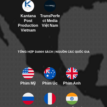
Kantana
TransPerfe
Post
ct Media
Production
Việt Nam
Vietnam
TỔNG HỢP DANH SÁCH | NGUỒN CÁC QUỐC GIA
Phim Mỹ
Phim Úc
Phim Anh