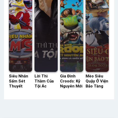
Siêu Nhân
Lời Thì
Gia Đình
Mèo Siêu
Sấm Sét
Thầm Của
Croods: Kỷ
Quậy Ở Viện
Thuyết
Tội Ác
Nguyên Mới
Bảo Tàng
Minh –
HTV2 Lồng
Lồng Tiếng
Lồng Tiếng
Status: 50 /
Tiếng –
– Status:
– Status:
50 Thuyết
Status: 17 /
HD Lồng
HD Lồng
Minh
17 Lồng
Tiếng
Tiếng
Tiếng