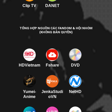
Clip TV
DANET
TỔNG HỢP NGUỒN CÁC FANDOM & HỘI NHÓM
(KHÔNG BẢN QUYỀN)
HDVietnam
Fshare
DVD
Yumei-
JenkaStudi
NetHD
Anime
oVN