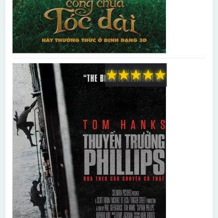
★
★
★
★
★