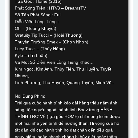
Tựa Gốc : Home (2015)
Phát Sóng Trên : HTV3 – DreamsTV
Số Tập Phát Sóng : Full
Diễn Viên Lồng Tiếng :
Oh – (Hoàng Khuyết)
Gratuity Tip Tucci – (Hoài Thương)
Thuyền Trưởng Smek – (Chơn Nhơn)
Lucy Tucci – (Thúy Hằng)
Kyle – (Trí Luân)
Và Một Số Diễn Viên Lồng Tiếng Khác…
Kim Ngọc, Kim Anh, Thùy Tiên, Thu Huyền, Tuyết
Nhung,
Linh Phương, Thu Huyền, Quang Tuyên, Minh Vũ…
Nội Dung Phim:
Trải qua cuộc hành trình kéo dài hàng triệu năm ánh
sáng, tộc người ngoài hành tinh Boov trong HÀNH
TRÌNH TRỞ VỀ (tựa gốc HOME) chỉ mong kiếm được
một mái nhà yên bình để nương thân. Hi vọng của họ
tắt dần khi các hành tinh họ đặt chân đến đều quá
nguy hiểm, hoặc nhanh chóng bị hủy diệt hoặc thậm