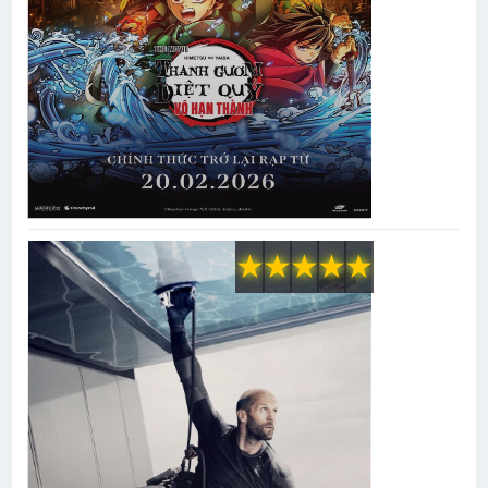
★
★
★
★
★