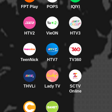
FPT Play
POPS
IQIYI
HTV2
VieON
HTV3
TeenNick
HTV7
TV360
THVLi
Lady TV
SCTV
Online