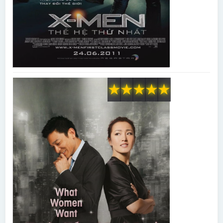
★
★
★
★
★