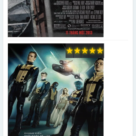
★
★
★
★
★