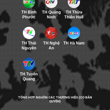
TH Bình
TH Quảng
TH Thừa
Phước
Ninh
Thiên Huế
TH Thái
TH Nghệ
TH Hà Nam
Nguyên
An
TH Tuyên
Quang
TỔNG HỢP NGUỒN CÁC THƯƠNG HIỆU (CÓ BẢN
QUYỀN)