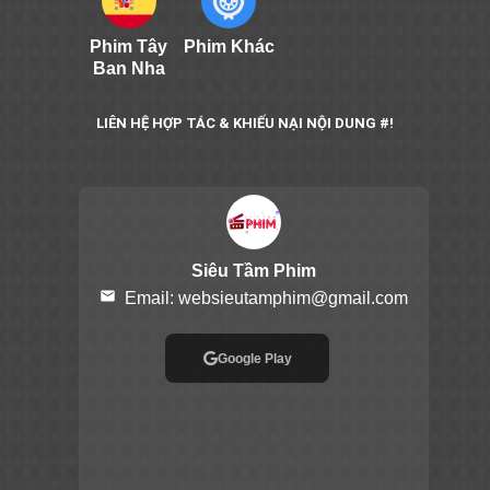
Phim Tây
Phim Khác
Ban Nha
LIÊN HỆ HỢP TÁC & KHIẾU NẠI NỘI DUNG #!
Siêu Tầm Phim
email
Email:
websieutamphim@gmail.com
Google Play