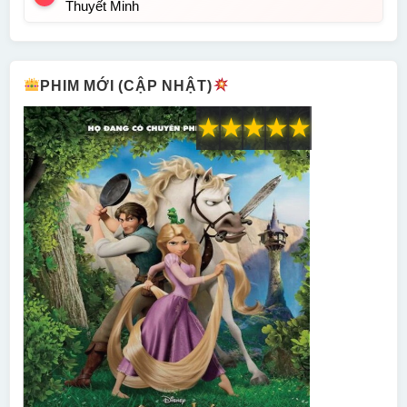
Thuyết Minh
PHIM MỚI (CẬP NHẬT)
★
★
★
★
★