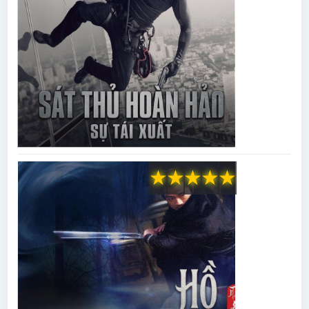
★
★
★
★
★