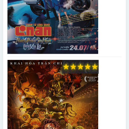
★
★
★
★
★