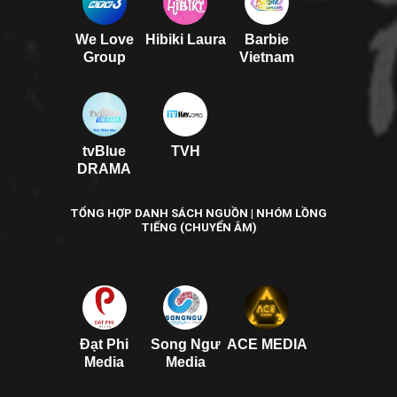
We Love
Hibiki Laura
Barbie
Group
Vietnam
tvBlue
TVH
DRAMA
TỔNG HỢP DANH SÁCH NGUỒN | NHÓM LỒNG
TIẾNG (CHUYỂN ÂM)
Đạt Phi
Song Ngư
ACE MEDIA
Media
Media