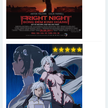
★
★
★
★
★