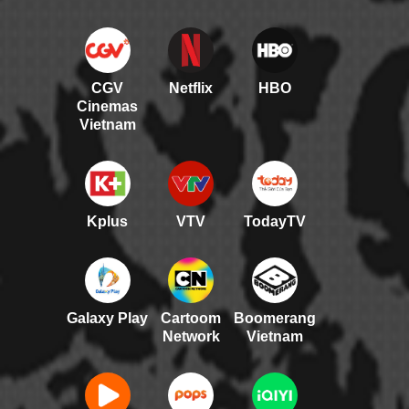
CGV
Netflix
HBO
Cinemas
Vietnam
Kplus
VTV
TodayTV
Galaxy Play
Cartoom
Boomerang
Network
Vietnam