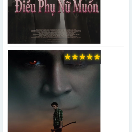
★
★
★
★
★