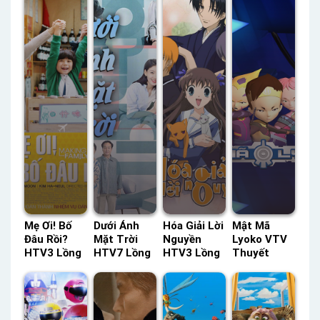
Mẹ Ơi! Bố
Dưới Ánh
Hóa Giải Lời
Mật Mã
Đâu Rồi?
Mặt Trời
Nguyền
Lyoko VTV
HTV3 Lồng
HTV7 Lồng
HTV3 Lồng
Thuyết
Tiếng –
Tiếng –
Tiếng –
Minh –
Status: HD
Status: 40 /
Status: 25 /
Status: 97 /
Lồng Tiếng
40 Lồng
25 Lồng
97 Thuyết
Tiếng
Tiếng
Minh