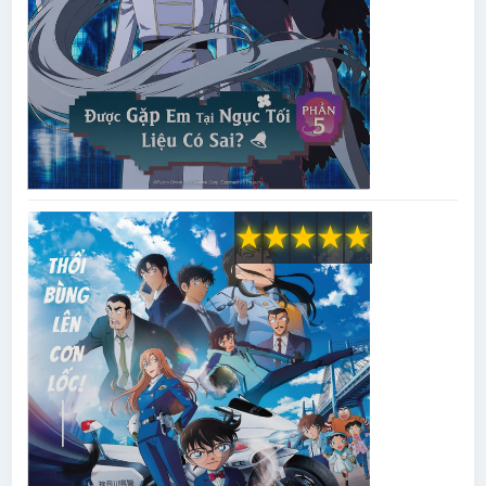
★
★
★
★
★