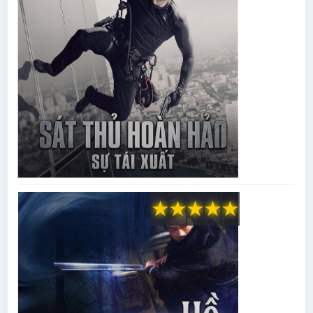
★
★
★
★
★