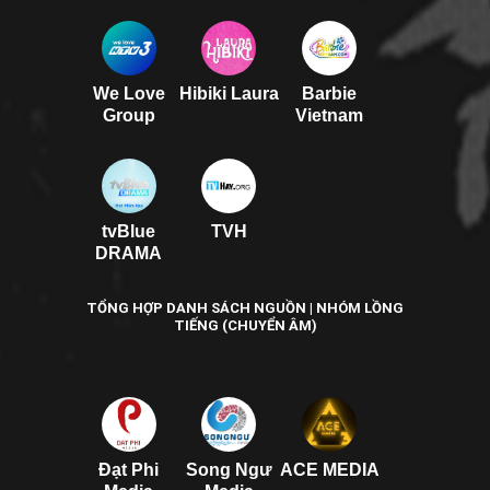
We Love
Hibiki Laura
Barbie
Group
Vietnam
tvBlue
TVH
DRAMA
TỔNG HỢP DANH SÁCH NGUỒN | NHÓM LỒNG
TIẾNG (CHUYỂN ÂM)
Đạt Phi
Song Ngư
ACE MEDIA