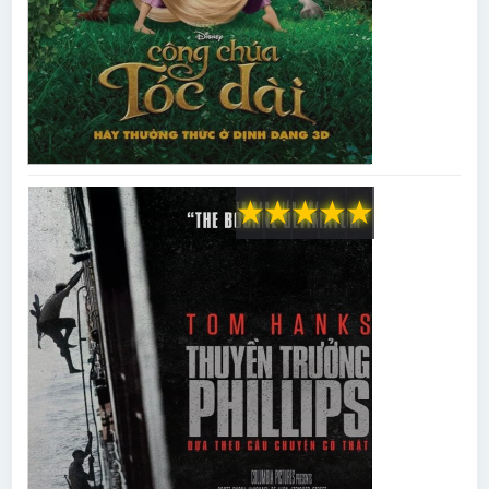
★
★
★
★
★