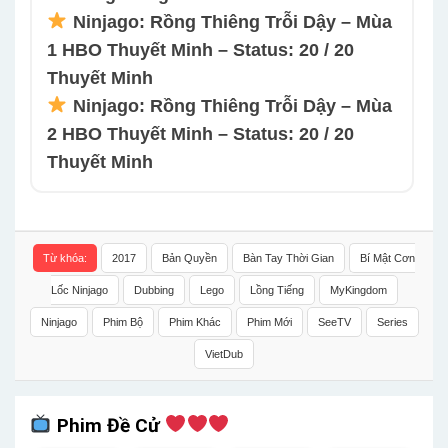
Ninjago: Rồng Thiêng Trỗi Dậy – Mùa
1 HBO Thuyết Minh – Status: 20 / 20
Thuyết Minh
Ninjago: Rồng Thiêng Trỗi Dậy – Mùa
2 HBO Thuyết Minh – Status: 20 / 20
Thuyết Minh
Từ khóa:
2017
Bản Quyền
Bàn Tay Thời Gian
Bí Mật Cơn
Lốc Ninjago
Dubbing
Lego
Lồng Tiếng
MyKingdom
Ninjago
Phim Bộ
Phim Khác
Phim Mới
SeeTV
Series
VietDub
Phim Đề Cử