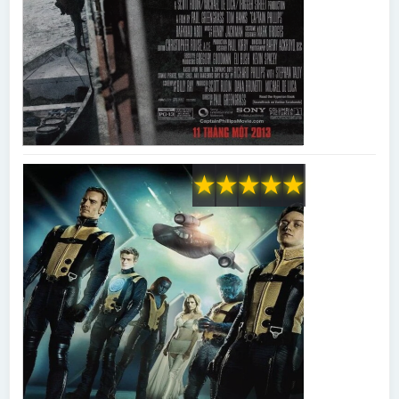
★
★
★
★
★