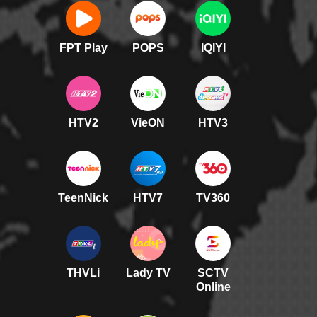
FPT Play
POPS
IQIYI
HTV2
VieON
HTV3
TeenNick
HTV7
TV360
THVLi
Lady TV
SCTV
Online