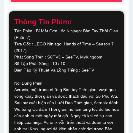
Thông Tin Phim:
Tên Phim : Bí Mật Cơn Lốc Ninjago: Bàn Tay Thời Gian
(Phần 7)
Tựa Gốc : LEGO Ninjago: Hands of Time – Season 7
(2017)
Phát Sóng Trên : SCTV3 – SeeTV, MyKingdom
Số Tập Phát Sóng : 10 / 10
Biên Tập Kỷ Thuật Và Lồng Tiếng : SeeTV
Nội Dung Phim:
Acronix, một trong những Bàn tay Thời gian, vượt qua
vòng xoáy thời gian và được thách đấu với Sư Phụ Wu.
Sau sự xuất hiện của Lưỡi Dao Thời gian, Acronix đánh
Wu bằng Cú đấm Thời gian, nó làm tăng tốc độ lão hóa
của anh ta một ngày một giờ. Ngay cả khi có sự can
thiệp của ninja, Acronix vẫn trốn thoát và đoàn tụ với
anh trai Krux, người đã kiên nhẫn chờ đợi trong Bảo