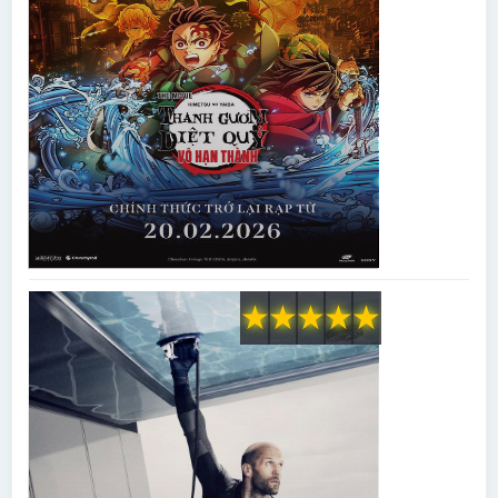
★
★
★
★
★