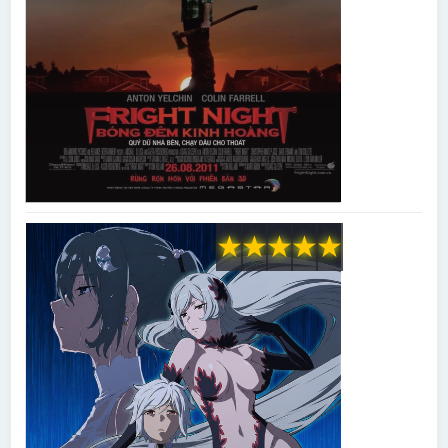
★
★
★
★
★