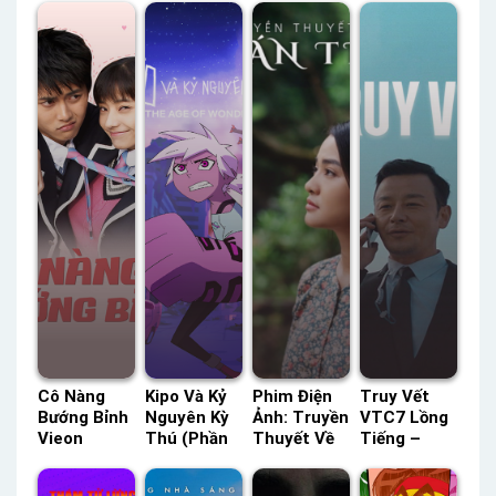
Cô Nàng
Kipo Và Kỷ
Phim Điện
Truy Vết
Bướng Bỉnh
Nguyên Kỳ
Ảnh: Truyền
VTC7 Lồng
Vieon
Thú (Phần
Thuyết Về
Tiếng –
Thuyết
2) Netflix
Quán Tiên
Status: HD
Minh –
Lồng Tiếng
Tiếng Việt –
Lồng Tiếng