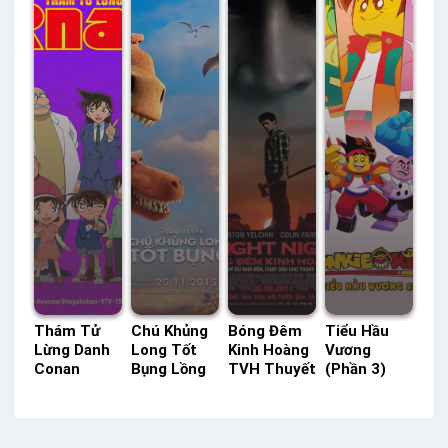
Status: 17 /
– Status:
Status: HD
17 Thuyết
10 / 10
Tiếng Việt
Minh
Lồng Tiếng
Thám Tử
Chú Khủng
Bóng Đêm
Tiểu Hầu
Lừng Danh
Long Tốt
Kinh Hoàng
Vương
Conan
Bụng Lồng
TVH Thuyết
(Phần 3)
POPS Lồng
Tiếng –
Minh –
HBO Thuyết
Tiếng –
Status: HD
Status: HD
Minh –
Status: 960
Lồng Tiếng
Thuyết
Status: 11 /
/ ?? Lồng
Minh
11 Thuyết