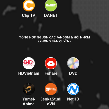
Clip TV
DANET
TỔNG HỢP NGUỒN CÁC FANDOM & HỘI NHÓM
(KHÔNG BẢN QUYỀN)
HDVietnam
Fshare
DVD
Yumei-
JenkaStudi
NetHD
Anime
oVN