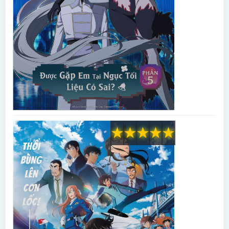
★
★
★
★
★