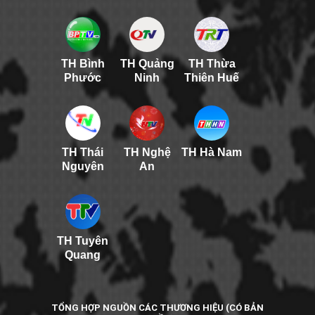
TH Bình
TH Quảng
TH Thừa
Phước
Ninh
Thiên Huế
TH Thái
TH Nghệ
TH Hà Nam
Nguyên
An
TH Tuyên
Quang
TỔNG HỢP NGUỒN CÁC THƯƠNG HIỆU (CÓ BẢN