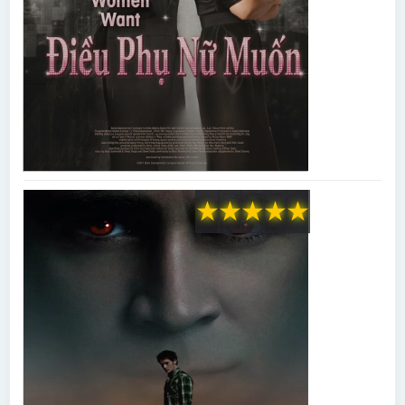
★
★
★
★
★