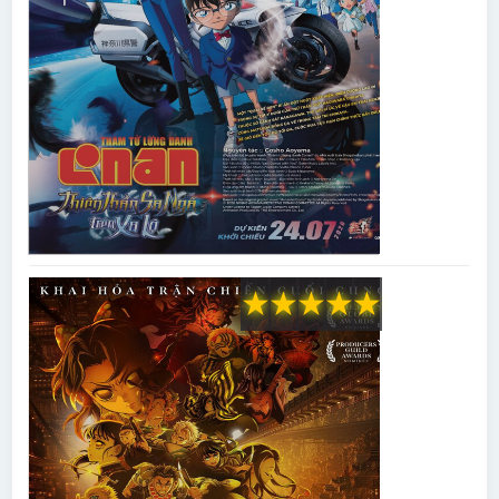
★
★
★
★
★