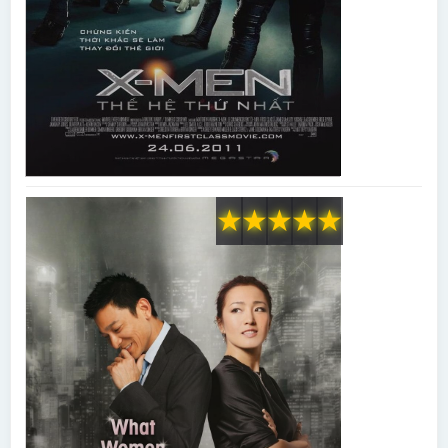
★
★
★
★
★