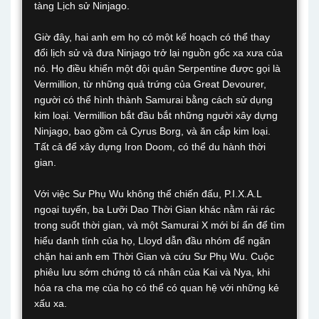
tàng Lịch sử Ninjago.
Giờ đây, hai anh em họ có một kế hoạch có thể thay
đổi lịch sử và đưa Ninjago trở lại nguồn gốc xa xưa của
nó. Họ điều khiển một đội quân Serpentine được gọi là
Vermillion, từ những quả trứng của Great Devourer,
người có thể hình thành Samurai bằng cách sử dụng
kim loại. Vermillion bắt đầu bắt những người xây dựng
Ninjago, bao gồm cả Cyrus Borg, và ăn cắp kim loại.
Tất cả để xây dựng Iron Doom, có thể du hành thời
gian.
Với việc Sư Phụ Wu không thể chiến đấu, P.I.X.A.L
ngoại tuyến, ba Lưỡi Dao Thời Gian khác nằm rải rác
trong suốt thời gian, và một Samurai X mới bí ẩn để tìm
hiểu danh tính của họ, Lloyd dẫn đầu nhóm để ngăn
chặn hai anh em Thời Gian và cứu Sư Phụ Wu. Cuộc
phiêu lưu sớm chứng tỏ cá nhân của Kai và Nya, khi
hóa ra cha mẹ của họ có thể có quan hệ với những kẻ
xấu xa.