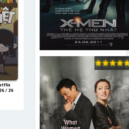
★
★
★
★
tflix
26 / 26