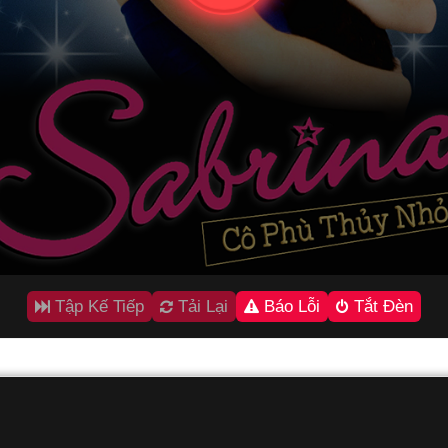
Tập Kế Tiếp
Tải Lại
Báo Lỗi
Tắt Đèn