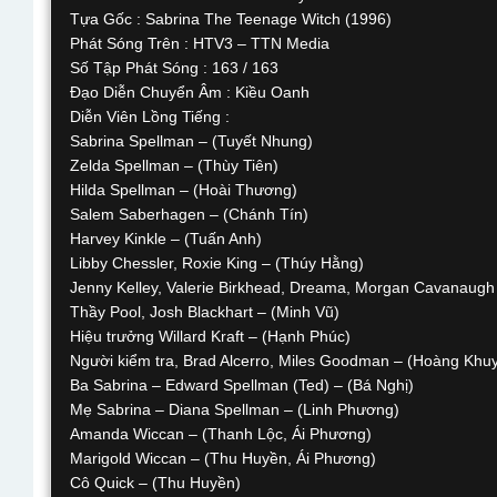
Tựa Gốc : Sabrina The Teenage Witch (1996)
Phát Sóng Trên : HTV3 – TTN Media
Số Tập Phát Sóng : 163 / 163
Đạo Diễn Chuyển Âm : Kiều Oanh
Diễn Viên Lồng Tiếng :
Sabrina Spellman – (Tuyết Nhung)
Zelda Spellman – (Thùy Tiên)
Hilda Spellman – (Hoài Thương)
Salem Saberhagen – (Chánh Tín)
Harvey Kinkle – (Tuấn Anh)
Libby Chessler, Roxie King – (Thúy Hằng)
Jenny Kelley, Valerie Birkhead, Dreama, Morgan Cavanaugh
Thầy Pool, Josh Blackhart – (Minh Vũ)
Hiệu trưởng Willard Kraft – (Hạnh Phúc)
Người kiểm tra, Brad Alcerro, Miles Goodman – (Hoàng Khuy
Ba Sabrina – Edward Spellman (Ted) – (Bá Nghị)
Mẹ Sabrina – Diana Spellman – (Linh Phương)
Amanda Wiccan – (Thanh Lộc, Ái Phương)
Marigold Wiccan – (Thu Huyền, Ái Phương)
Cô Quick – (Thu Huyền)