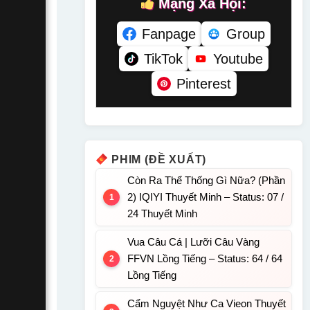
Mạng Xã Hội:
Fanpage
Group
TikTok
Youtube
Pinterest
PHIM (ĐỀ XUẤT)
Còn Ra Thể Thống Gì Nữa? (Phần
2) IQIYI Thuyết Minh – Status: 07 /
24 Thuyết Minh
Vua Câu Cá | Lưỡi Câu Vàng
FFVN Lồng Tiếng – Status: 64 / 64
Lồng Tiếng
Cẩm Nguyệt Như Ca Vieon Thuyết