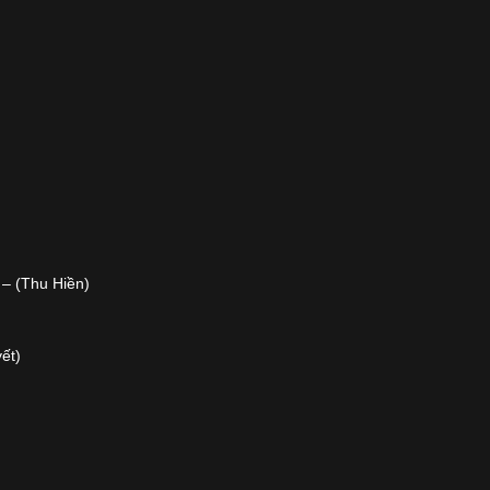
 – (Thu Hiền)
ết)