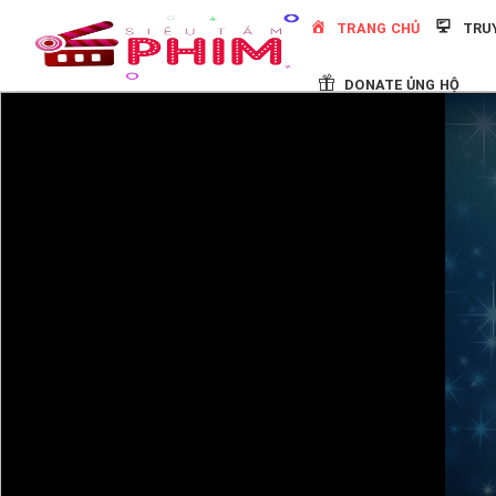
Skip
TRANG CHỦ
TRU
to
content
DONATE ỦNG HỘ