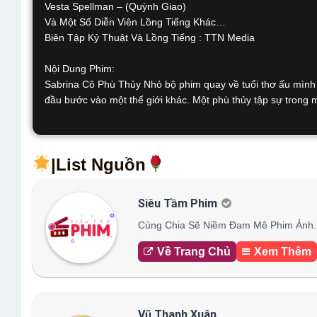
Vesta Spellman – (Quỳnh Giao)
Và Một Số Diễn Viên Lồng Tiếng Khác…
Biên Tập Kỷ Thuật Và Lồng Tiếng : TTN Media
Nội Dung Phim:
Sabrina Cô Phù Thủy Nhỏ bộ phim quay về tuổi thơ ấu mình từ
đầu bước vào một thế giới khác. Một phù thủy tập sự trong một
|List Nguồn
Siêu Tầm Phim
Cùng Chia Sẽ Niềm Đam Mê Phim Ảnh.
Về Trang Chủ
Xem Thêm
Vũ Thanh Xuân