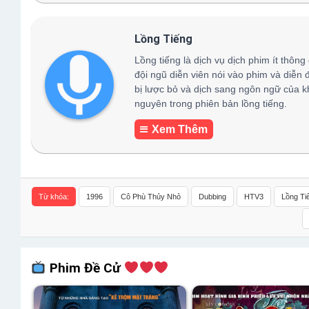
Lồng Tiếng
Lồng tiếng là dịch vụ dịch phim ít thông
đội ngũ diễn viên nói vào phim và diễn 
bị lược bỏ và dịch sang ngôn ngữ của k
nguyên trong phiên bản lồng tiếng.
Xem Thêm
Từ khóa:
1996
Cô Phù Thủy Nhỏ
Dubbing
HTV3
Lồng Ti
Phim Đề Cử