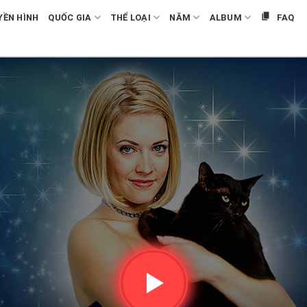
YỀN HÌNH
QUỐC GIA
THỂ LOẠI
NĂM
ALBUM
FAQ