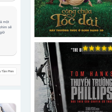
cả một
 phim sẽ
giữ
★
★
★
★
u Tầm Phim