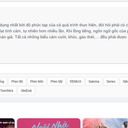
 dụng nhất bởi độ phức tạp của cả quá trình thực hiện, đòi hỏi phải có 
đạt tình cảm, tự nhiên hơn nhiều lần, Khi lồng tiếng, ngôn ngữ gốc của
hán giả. Tất cả những biểu cảm cười, khóc, gào thét,… đều phải được 
ếng
Phim Bộ
Phim Mới
Phim Mỹ
REMUX
Sabrina
Series
Siê
TeenNick
VietDub