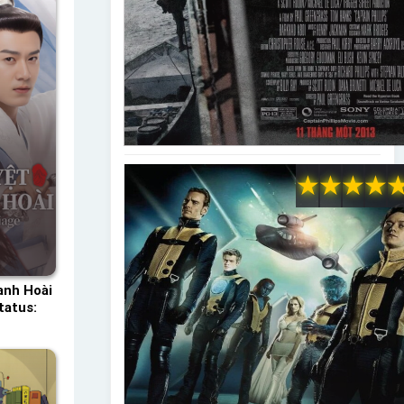
★
★
★
★
anh Hoài
tatus: