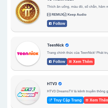
Thích ăn uống, màu đỏ, số chẵn, hâm 
REMUX
Keep Audio
Follow
TeenNick
Trang chính thức của TeenNick! Phát trự
Follow
Xem Thêm
HTV3
HTV3 DreamsTV là kênh truyền thông gi
Truy Cập Trang
Xem Thê