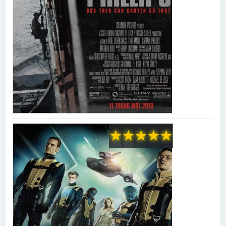
★
★
★
★
★