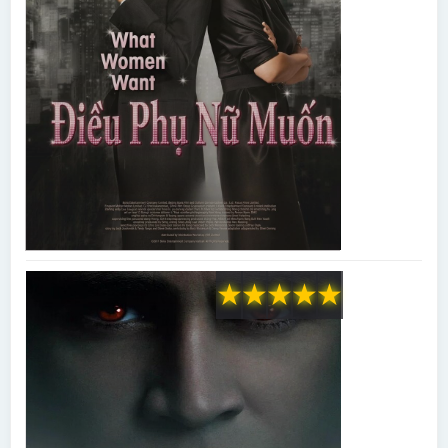
★
★
★
★
★