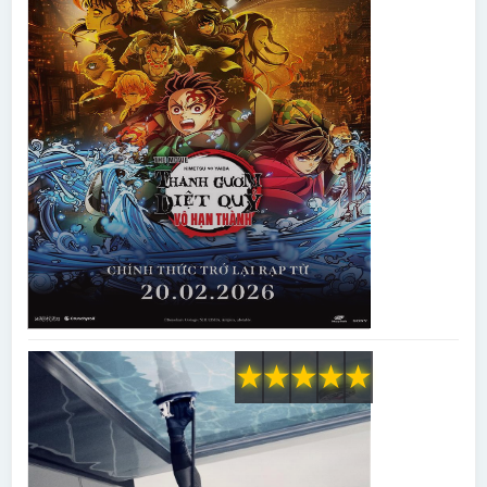
★
★
★
★
★