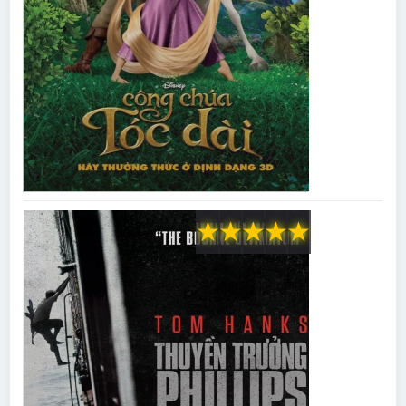
★
★
★
★
★