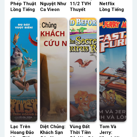
Phép Thuật
Nguyệt Như
11/2 TVH
Netflix
Lồng Tiếng
Ca Vieon
Thuyết
Lồng Tiếng
– Status:
Thuyết
Minh –
– Status:
HD Lồng
Minh –
Status: 10 /
08 / 08
Tiếng
Status: 36 /
10 Thuyết
Lồng Tiếng
36 Thuyết
Minh
Minh
Lạc Trên
Diệt Chủng:
Vùng Đất
Tom Và
Hoang Đảo
Khách Sạn
Thời Tiền
Jerry: