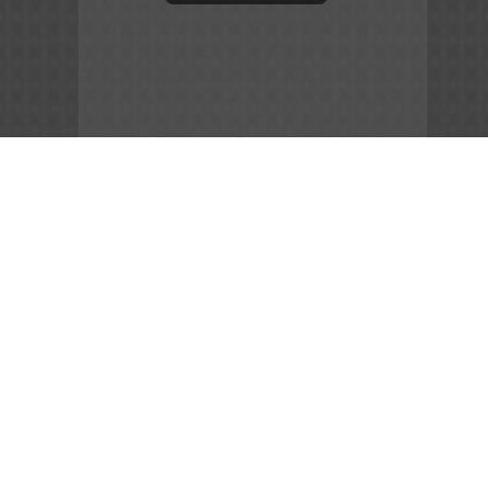
App Store
File APK