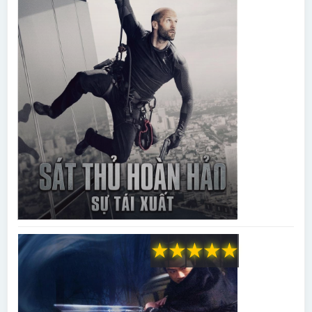
★
★
★
★
★