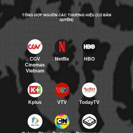
TỔNG HỢP NGUỒN CÁC THƯƠNG HIỆU (CÓ BẢN
QUYỀN)
CGV
Netflix
HBO
Cinemas
Vietnam
Kplus
VTV
TodayTV