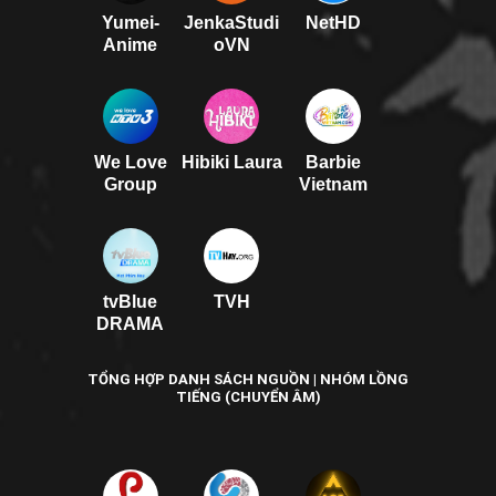
Yumei-
JenkaStudi
NetHD
Anime
oVN
We Love
Hibiki Laura
Barbie
Group
Vietnam
tvBlue
TVH
DRAMA
TỔNG HỢP DANH SÁCH NGUỒN | NHÓM LỒNG
TIẾNG (CHUYỂN ÂM)