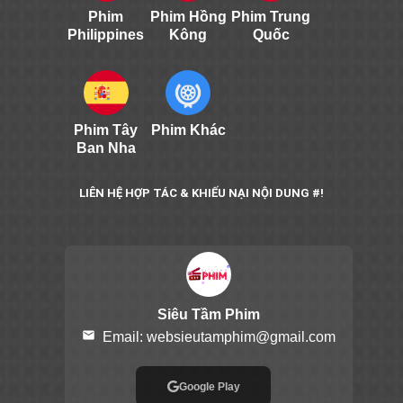
Phim
Phim Hồng
Phim Trung
Philippines
Kông
Quốc
Phim Tây
Phim Khác
Ban Nha
LIÊN HỆ HỢP TÁC & KHIẾU NẠI NỘI DUNG #!
Siêu Tầm Phim
email
Email:
websieutamphim@gmail.com
Google Play