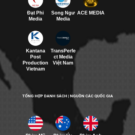
Đạt Phi
Song Ngư
ACE MEDIA
Media
Media
Kantana
TransPerfe
Post
ct Media
Production
Việt Nam
Vietnam
TỔNG HỢP DANH SÁCH | NGUỒN CÁC QUỐC GIA