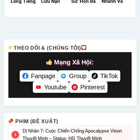
Lồng Tiếng
Cứu Nạn
Sử: Hòn Đá
Nhanh Và
– Status:
VTV Thuyết
Khủng Long
Lông Lá
HD Lồng
Minh –
HTV3 Lồng
HBO Thuyết
Tiếng
Status: HD
Tiếng –
Minh –
Thuyết
Status: HD
Status: HD
Minh
Lồng Tiếng
Thuyết
Minh
THEO DÕI & (CHÚNG TÔI)
Mạng Xã Hội:
Fanpage
Group
TikTok
Youtube
Pinterest
PHIM (ĐỀ XUẤT)
Dị Nhân 7: Cuộc Chiến Chống Apocalypse Vieon
Thuyết Minh – Status: HD Thuyết Minh