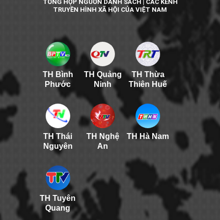
TỔNG HỢP NGUỒN DANH SÁCH | CÁC KÊNH
TRUYỀN HÌNH XÃ HỘI CỦA VIỆT NAM
TH Bình
TH Quảng
TH Thừa
Phước
Ninh
Thiên Huế
TH Thái
TH Nghệ
TH Hà Nam
Nguyên
An
TH Tuyên
Quang