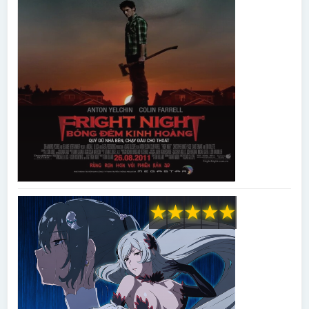
★
★
★
★
★