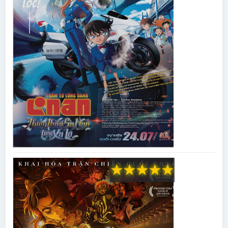
★
★
★
★
★