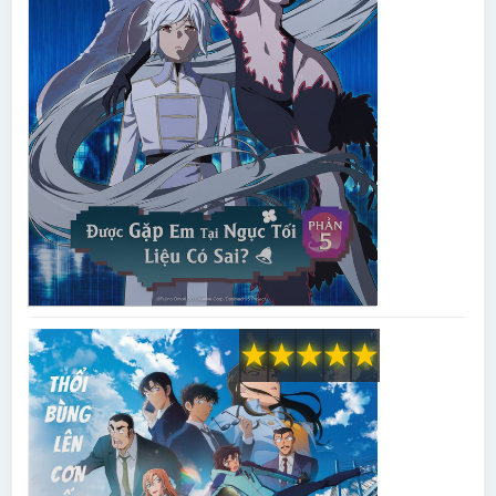
★
★
★
★
★