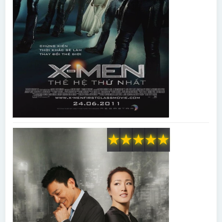
★
★
★
★
★