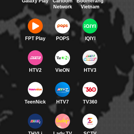
Galaxy Play
Cartoom
Boomerang
Network
Vietnam
FPT Play
POPS
IQIYI
HTV2
VieON
HTV3
TeenNick
HTV7
TV360
THVLi
Lady TV
SCTV