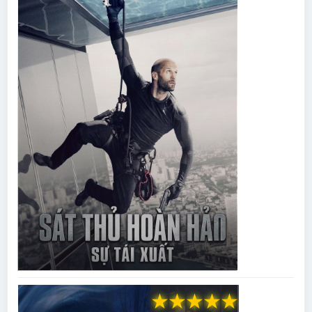
★
★
★
★
★