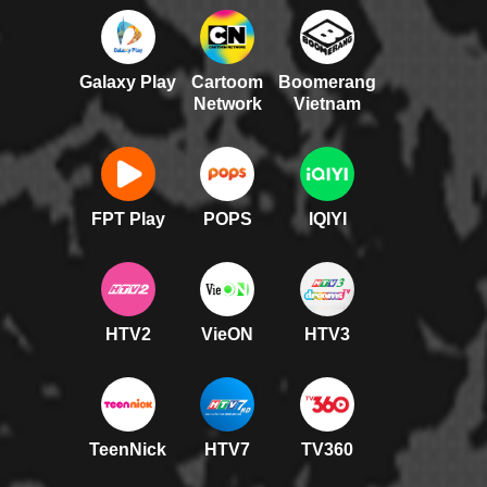
Galaxy Play
Cartoom
Boomerang
Network
Vietnam
FPT Play
POPS
IQIYI
HTV2
VieON
HTV3
TeenNick
HTV7
TV360