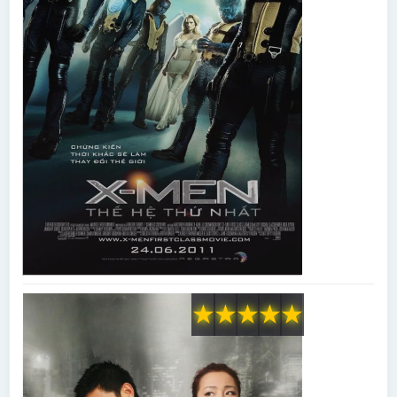
★
★
★
★
★