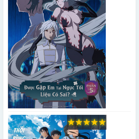
★
★
★
★
★