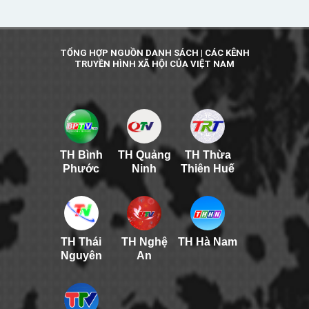
TỔNG HỢP NGUỒN DANH SÁCH | CÁC KÊNH
TRUYỀN HÌNH XÃ HỘI CỦA VIỆT NAM
TH Bình
TH Quảng
TH Thừa
Phước
Ninh
Thiên Huế
TH Thái
TH Nghệ
TH Hà Nam
Nguyên
An