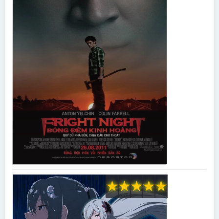
★
★
★
★
★