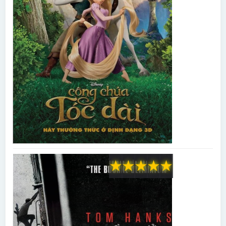
★
★
★
★
★