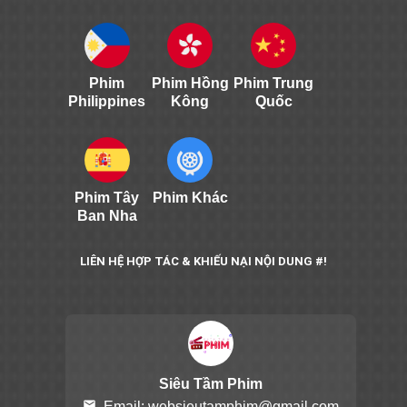
Phim
Phim Hồng
Phim Trung
Philippines
Kông
Quốc
Phim Tây
Phim Khác
Ban Nha
LIÊN HỆ HỢP TÁC & KHIẾU NẠI NỘI DUNG #!
Siêu Tầm Phim
email
Email:
websieutamphim@gmail.com