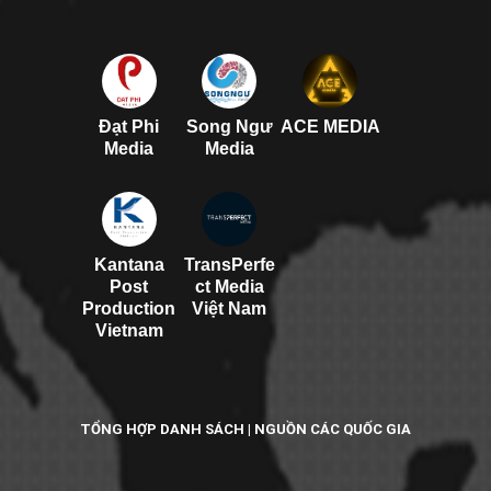
Đạt Phi
Song Ngư
ACE MEDIA
Media
Media
Kantana
TransPerfe
Post
ct Media
Production
Việt Nam
Vietnam
TỔNG HỢP DANH SÁCH | NGUỒN CÁC QUỐC GIA