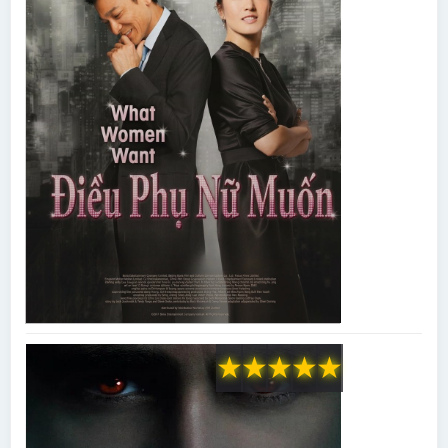
★
★
★
★
★