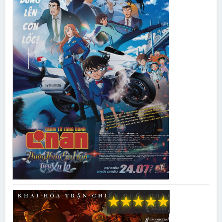
★
★
★
★
★