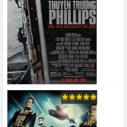
★
★
★
★
★