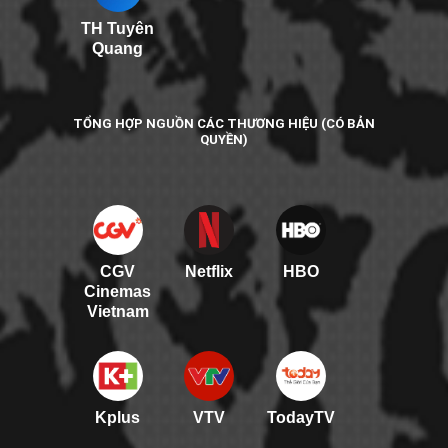
TH Tuyên
Quang
TỔNG HỢP NGUỒN CÁC THƯƠNG HIỆU (CÓ BẢN
QUYỀN)
CGV
Netflix
HBO
Cinemas
Vietnam
Kplus
VTV
TodayTV