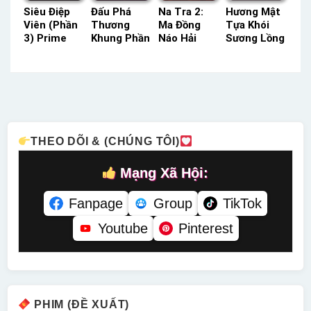
Siêu Điệp
Đấu Phá
Na Tra 2:
Hương Mật
Viên (Phần
Thương
Ma Đồng
Tựa Khói
3) Prime
Khung Phần
Náo Hải
Sương Lồng
Lồng Tiếng
3 TVH
TVH Thuyết
Tiếng –
– Status:
Thuyết
Minh –
Status: 63 /
08 / 08
Minh –
Status: HD
63 Lồng
Lồng Tiếng
Status: 12 /
Thuyết
Tiếng
12 Thuyết
Minh
Minh
THEO DÕI & (CHÚNG TÔI)
Mạng Xã Hội:
Fanpage
Group
TikTok
Youtube
Pinterest
PHIM (ĐỀ XUẤT)