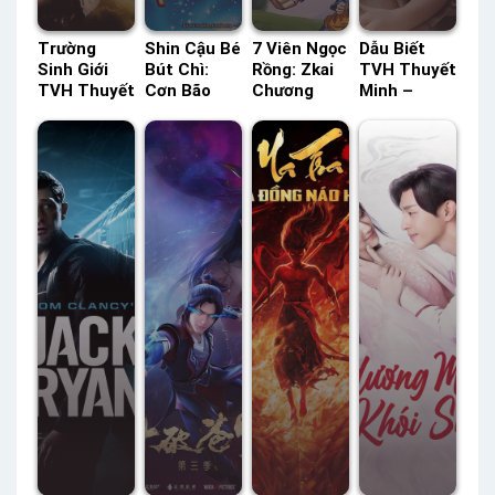
Trường
Shin Cậu Bé
7 Viên Ngọc
Dẫu Biết
Sinh Giới
Bút Chì:
Rồng: Zkai
TVH Thuyết
TVH Thuyết
Cơn Bão
Chương
Minh –
Minh –
Hung Hăng
Cuối HTV3
Status: 10 /
Status: 26 /
Mời Gọi!
Lồng Tiếng
10 Thuyết
26 Thuyết
Shin Và
– Status:
Minh
Minh
Công Chúa
69 / 69
Vũ Trụ ACE
Lồng Tiếng
Lồng Tiếng
– Status:
HD Lồng
Tiếng