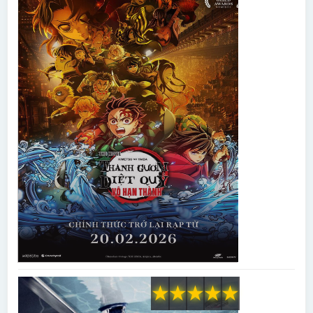
★
★
★
★
★