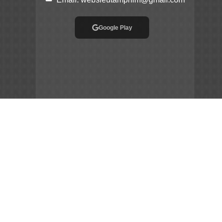
Google Play
App Store
File APK