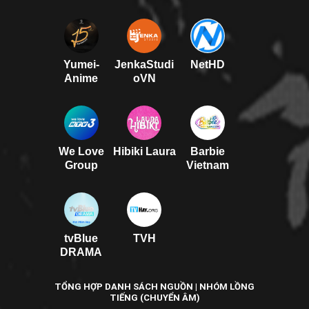
Yumei-
JenkaStudi
NetHD
Anime
oVN
We Love
Hibiki Laura
Barbie
Group
Vietnam
tvBlue
TVH
DRAMA
TỔNG HỢP DANH SÁCH NGUỒN | NHÓM LỒNG
TIẾNG (CHUYỂN ÂM)