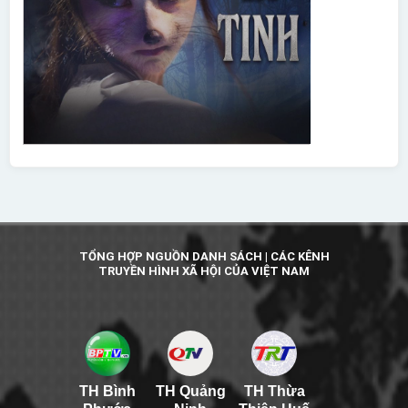
TỔNG HỢP NGUỒN DANH SÁCH | CÁC KÊNH
TRUYỀN HÌNH XÃ HỘI CỦA VIỆT NAM
TH Bình
TH Quảng
TH Thừa