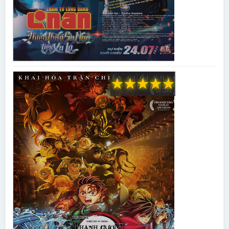
★
★
★
★
★