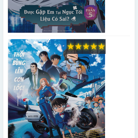
★
★
★
★
★