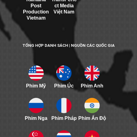
Post
ct Media
Production
Việt Nam
Vietnam
TỔNG HỢP DANH SÁCH | NGUỒN CÁC QUỐC GIA
Phim Mỹ
Phim Úc
Phim Anh
Phim Nga
Phim Pháp
Phim Ấn Độ