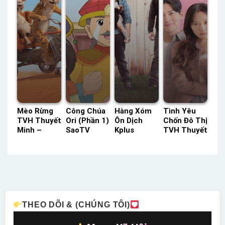
Mèo Rừng
Công Chúa
Hàng Xóm
Tình Yêu
TVH Thuyết
Ori (Phần 1)
Ôn Dịch
Chốn Đô Thị
Minh –
SaoTV
Kplus
TVH Thuyết
Status: HD
Thuyết
Thuyết
Minh –
Thuyết
Minh –
Minh –
Status: 17 /
Minh
Status: 52 /
Status: HD
17 Thuyết
52 Thuyết
Thuyết
Minh
Minh
Minh
THEO DÕI & (CHÚNG TÔI)