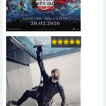
★
★
★
★
★