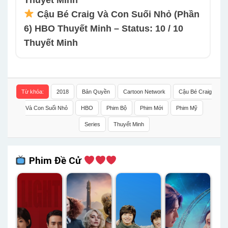
Cậu Bé Craig Và Con Suối Nhỏ (Phần
6) HBO Thuyết Minh – Status: 10 / 10
Thuyết Minh
Từ khóa:
2018
Bản Quyền
Cartoon Network
Cậu Bé Craig
Và Con Suối Nhỏ
HBO
Phim Bộ
Phim Mới
Phim Mỹ
Series
Thuyết Minh
Phim Đề Cử