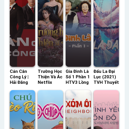
Cán Cân
Trường Học
Gia Đình Là
Đấu La Đại
Công Lý |
Thiện Và Ác
Số 1 Phần 1
Lục (2021)
Hải Đăng
Netflix
HTV3 Lồng
TVH Thuyết
Đen HTV7
Lồng Tiếng
Tiếng –
Minh –
Lồng Tiếng
– Status:
Status: 166
Status: 40 /
– Status:
HD Lồng
/ 166 Lồng
40 Thuyết
30 / 30
Tiếng
Tiếng
Minh
Lồng Tiếng