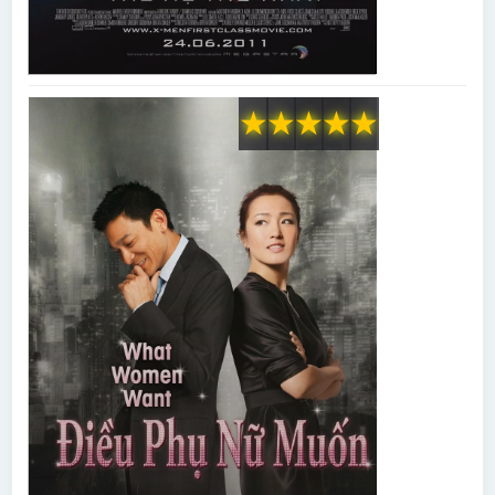
★
★
★
★
★