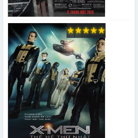
★
★
★
★
★