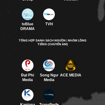
tvBlue
TVH
DRAMA
TỔNG HỢP DANH SÁCH NGUỒN | NHÓM LỒNG
TIẾNG (CHUYỂN ÂM)
Đạt Phi
Song Ngư
ACE MEDIA
Media
Media
Kantana
TransPerfe