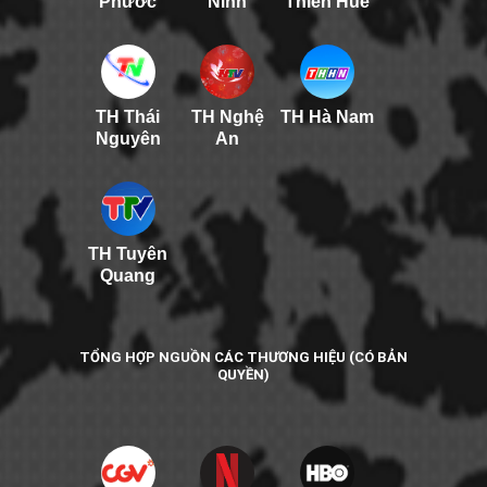
Phước
Ninh
Thiên Huế
TH Thái
TH Nghệ
TH Hà Nam
Nguyên
An
TH Tuyên
Quang
TỔNG HỢP NGUỒN CÁC THƯƠNG HIỆU (CÓ BẢN
QUYỀN)