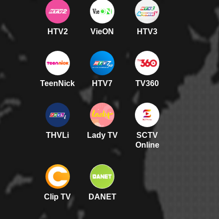
HTV2
VieON
HTV3
TeenNick
HTV7
TV360
THVLi
Lady TV
SCTV
Online
Clip TV
DANET