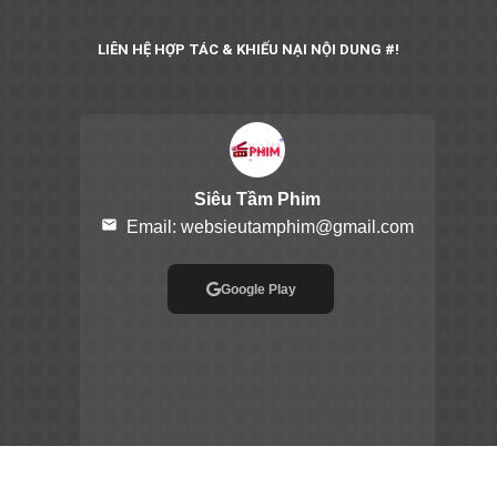
LIÊN HỆ HỢP TÁC & KHIẾU NẠI NỘI DUNG #!
Siêu Tầm Phim
email
Email:
websieutamphim@gmail.com
Google Play
App Store