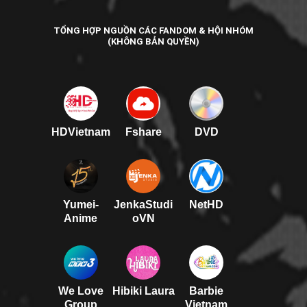
TỔNG HỢP NGUỒN CÁC FANDOM & HỘI NHÓM
(KHÔNG BẢN QUYỀN)
HDVietnam
Fshare
DVD
Yumei-
JenkaStudi
NetHD
Anime
oVN
We Love
Hibiki Laura
Barbie
Group
Vietnam