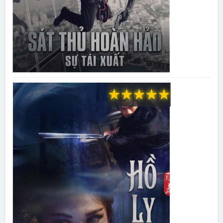
★
★
★
★
★