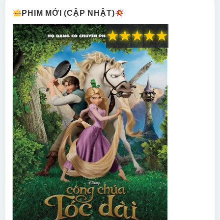
PHIM MỚI (CẬP NHẬT)
★
★
★
★
★