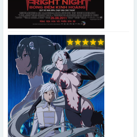
★
★
★
★
★