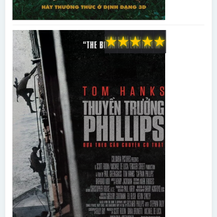
★
★
★
★
★