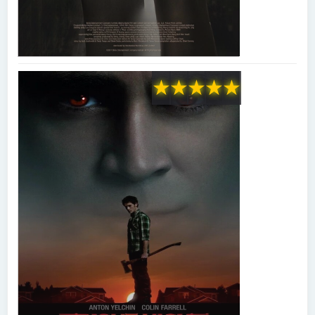
★
★
★
★
★