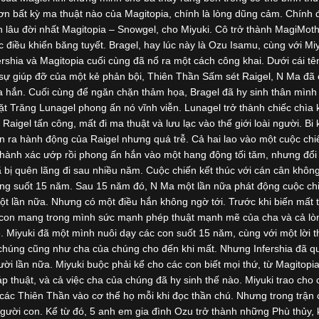
n bất kỳ ma thuật nào của Magitopia, chính là lòng dũng cảm. Chính 
n lâu đời nhất Magitopia – Snowgel, cho Miyuki. Cô trở thành MagiMoth
điều khiển băng tuyết. Bragel, hay lúc này là Ozu Isamu, cùng với Mi
rshia và Magitopia cuối cùng đã nổ ra một cách công khai. Dưới cái tê
sự giúp đỡ của một kẻ phản bội, Thiên Thần Sấm sét Raigel, N Ma đã 
a hắn. Cuối cùng để ngăn chặn thảm họa, Bragel đã hy sinh thân mình
 Trăng Lunagel phong ấn nó vĩnh viễn. Lunagel trở thành chiếc chìa 
aigel tấn công, mất đi ma thuật và lưu lạc vào thế giới loài người. Bi 
ện ra hành động của Raigel nhưng quá trễ. Cả hai lao vào một cuộc chi
 thành xác ướp rồi phong ấn hắn vào một hang động tối tăm, nhưng đổi 
ã bị quên lãng đi sau nhiều năm. Cuộc chiến kết thúc với cán cân khôn
trong suốt 15 năm. Sau 15 năm đó, N Ma một lần nữa phát động cuộc ch
t lần nữa. Nhưng có một điều hắn không ngờ tới. Trước khi biến mất 
a con mang trong mình sức mạnh phép thuật mạnh mẽ của cha và cả l
. Miyuki đã một mình nuôi dạy các con suốt 15 năm, cùng với một lời t
 chúng cũng như cha của chúng cho đến khi mất. Nhưng Infershia đã q
ười lần nữa. Miyuki buộc phải kể cho các con biết mọi thứ, từ Magitopia
thuật, và cả việc cha của chúng đã hy sinh thế nào. Miyuki trao cho 
ác Thiên Thần vào cơ thể họ mỗi khi đọc thần chú. Nhưng trong trận 
 người con. Kể từ đó, 5 anh em gia đình Ozu trở thành những Phù thủy, 