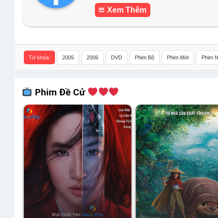
Xem Thêm
Từ khóa:
2005
2006
DVD
Phim Bộ
Phim Mới
Phim N
Phim Đề Cử