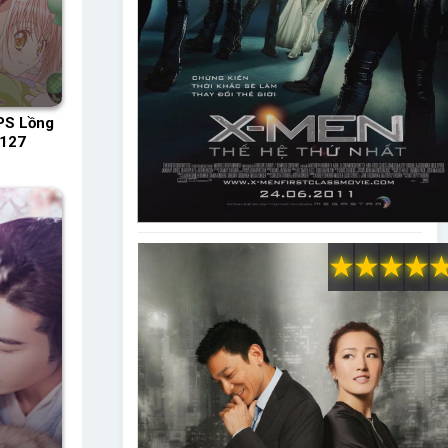
PS Lồng
 127
★
★
★
★