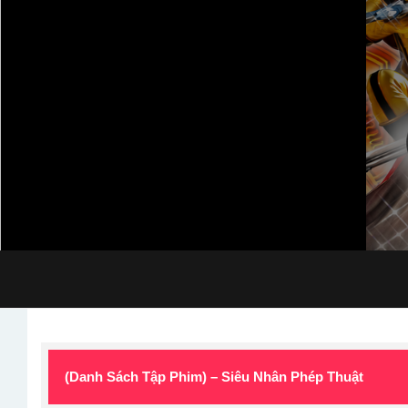
(Danh Sách Tập Phim) – Siêu Nhân Phép Thuật