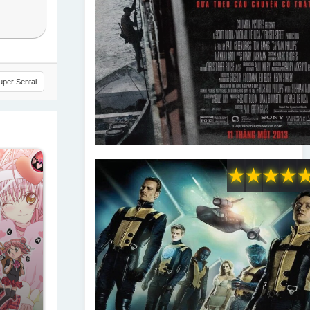
uper Sentai
★
★
★
★