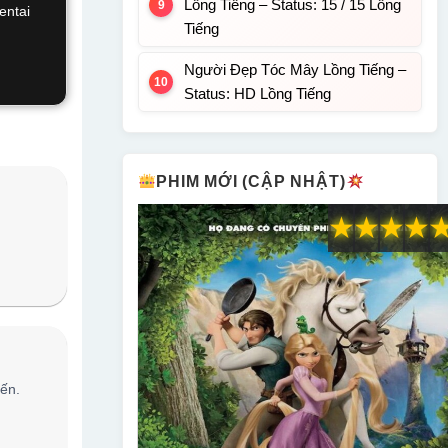
Lồng Tiếng – Status: 15 / 15 Lồng
entai
Tiếng
Người Đẹp Tóc Mây Lồng Tiếng –
Status: HD Lồng Tiếng
PHIM MỚI (CẬP NHẬT)
★
★
★
★
iến.