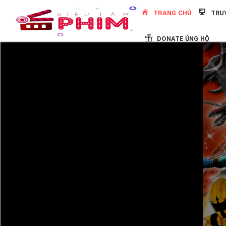
Skip
TRANG CHỦ
TRU
to
content
DONATE ỦNG HỘ