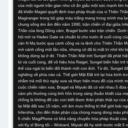
của một người trần gian như cô ẩn giấu một sức mạnh lớn hơ
đã khiến Magiel quyết định trao pháp thuật của vị Thiên Thầ
Magiranger trong bộ giáp màu trắng mang trong mình ma lực 
chung sống êm ấm đến năm 1990, trận chiến vĩ đại giữa Infe
Thần của lòng Dũng cảm, Bragel bước vào trận chiến. Dưới 
hội mở ra Hades Gate và chuẩn bị cho nước đi cuối cùng củ
cản N Ma bước qua cánh cổng và ra lệnh cho Thiên Thần Mặt
mở cánh cổng một lần nữa, nhưng cô đã bị mất trí nhớ khi bị R
không dừng lại ở đó. Thiên Thần Mặt trời Sungel đã phát hi
tử và cuối cùng, để vô hiệu hóa Raigel, Sungel biến hắn trở
thể của ngài bị biến đổi thành một con ếch. Từ đó, Sungel đ
nghiêng về phía nào cả. Thế giới Mặt Đất trở lại hòa bình 
nhằm trả mối thù ngày xưa và thực hiện mưu đồ của mình mộ
cuộc chiến năm xưa, Bragel và Miyuki đã có với nhau 5 đứ
cảm phi thường cùng linh hồn trong sáng thuần khiết của mẹ
chồng là không để các con biết được thân phận thật sự của
lại Mặt đất sau 15 năm, với âm mưu thống trị thế giới loài ng
Infershia, cho đến thân phận của chúng mang dòng máu pháp 
5 chiếc MagiPhone có khả năng chuyển hóa pháp thuật của c
với Kỵ sĩ Bóng tối – Wolzard, Miyuki đã hy sinh trước mắt 5