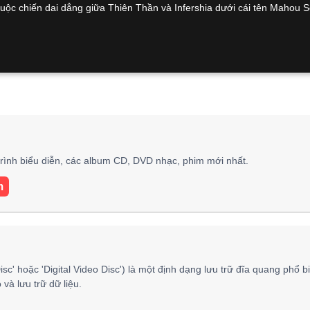
ộc chiến dai dẳng giữa Thiên Thần và Infershia dưới cái tên Mahou S
rình biểu diễn, các album CD, DVD nhạc, phim mới nhất.
m
isc' hoặc 'Digital Video Disc') là một định dạng lưu trữ đĩa quang phổ b
và lưu trữ dữ liệu.