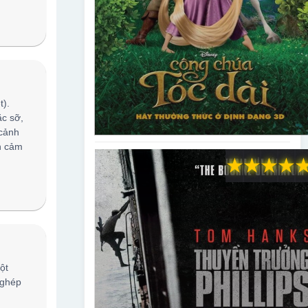
t).
c sỡ,
 cảnh
n cảm
★
★
★
★
ột
 ghép