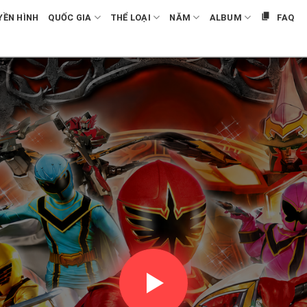
YỀN HÌNH
QUỐC GIA
THỂ LOẠI
NĂM
ALBUM
FAQ