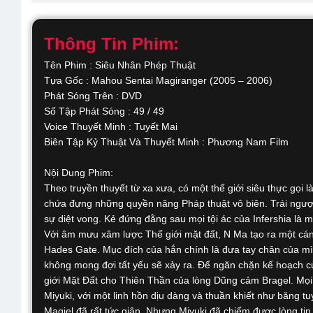
Thông Tin Phim:
Tên Phim : Siêu Nhân Phép Thuật
Tựa Gốc : Mahou Sentai Magiranger (2005 – 2006)
Phát Sóng Trên : DVD
Số Tập Phát Sóng : 49 / 49
Voice Thuyết Minh : Tuyết Mai
Biên Tập Kỷ Thuật Và Thuyết Minh : Phương Nam Film
Nội Dung Phim:
Theo truyền thuyết từ xa xưa, có một thế giới siêu thực gọi 
chứa đựng những quyền năng Pháp thuật vô biên. Trái ngược v
sự diệt vong. Kẻ đứng đằng sau mọi tội ác của Infershia là
Với âm mưu xâm lược Thế giới mặt đất, N Ma tạo ra một cánh 
Hades Gate. Mục đích của hắn chính là đưa tay chân của mìn
không mong đợi tất yếu sẽ xảy ra. Để ngăn chặn kế hoạch c
giới Mặt Đất cho Thiên Thần của lòng Dũng cảm Bragel. Mọi 
Miyuki, với một linh hồn dịu dàng và thuần khiết như băng tuy
Magiel đã rất tức giận. Nhưng Miyuki đã chiếm được lòng ti