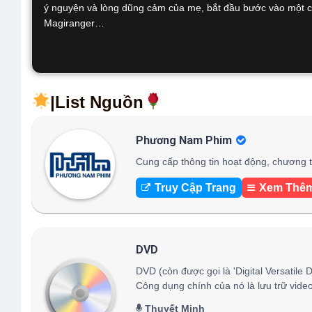
ý nguyện và lòng dũng cảm của mẹ, bắt đầu bước vào một cu
Magiranger…
|List Nguồn
Phương Nam Phim
Cung cấp thông tin hoạt động, chương t
Truy Cập Trang
Xem Thê
DVD
DVD (còn được gọi là 'Digital Versatile D
Công dụng chính của nó là lưu trữ video 
Thuyết Minh