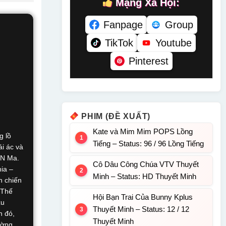
Mạng Xã Hội:
Fanpage
Group
TikTok
Youtube
Pinterest
PHIM (ĐỀ XUẤT)
Kate và Mim Mim POPS Lồng
g lồ
Tiếng – Status: 96 / 96 Lồng Tiếng
ái ác và
 N Ma.
Cô Dâu Công Chúa VTV Thuyết
hia –
Minh – Status: HD Thuyết Minh
n chiến
 Thế
Hội Bạn Trai Của Bunny Kplus
zu
Thuyết Minh – Status: 12 / 12
n đó,
Thuyết Minh
ường