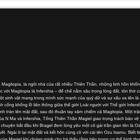
là Magitopia, là ngôi nhà của rất nhiều Thiên Thần, những linh hồn khổn
ới Magitopia là Infershia – đế chế nằm sâu trong lòng đất, tôn thờ c
 một sinh vật mang trong mình sức mạnh của quỷ dữ và sự xấu xa tên là
cổng khổng lồ liên thông giữa thế giới Loài người với Thế giới Infers
h tràn lên mặt đất, sau đó thuận tay xâm chiếm cả Magitopia. Một trậ
ủa N Ma và Infershia, Tổng Thiên Thần Magiel giao trọng trách bảo vệ
chuyện bắt đầu khi Bragel đem lòng yêu một cô gái trần gian tên là O
ết. Ngài ở lại mặt đất và kết hôn cùng cô với cái tên Ozu Isamu. Biết ti
n của Magiel khi chứng minh cho bà thấy rằng bên trong cơ thể bình th