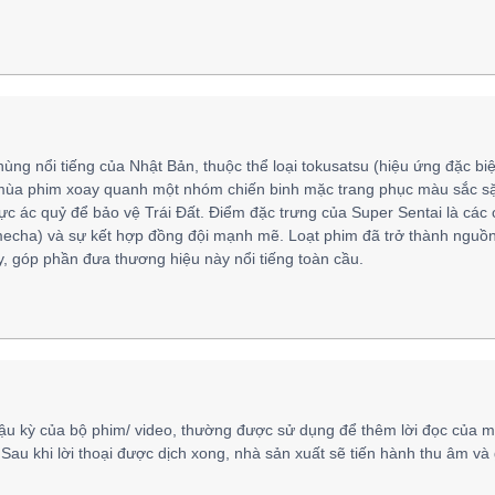
hùng nổi tiếng của Nhật Bản, thuộc thể loại tokusatsu (hiệu ứng đặc biệ
mùa phim xoay quanh một nhóm chiến binh mặc trang phục màu sắc sặ
lực ác quỷ để bảo vệ Trái Đất. Điểm đặc trưng của Super Sentai là các
mecha) và sự kết hợp đồng đội mạnh mẽ. Loạt phim đã trở thành nguồ
 góp phần đưa thương hiệu này nổi tiếng toàn cầu.
ậu kỳ của bộ phim/ video, thường được sử dụng để thêm lời đọc của m
 Sau khi lời thoại được dịch xong, nhà sản xuất sẽ tiến hành thu âm và