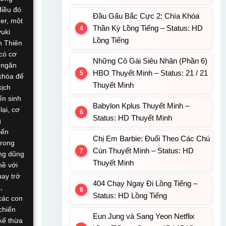
điều đó
Đầu Gấu Bắc Cực 2: Chìa Khóa
er, một
Thần Kỳ Lồng Tiếng – Status: HD
yuki
Lồng Tiếng
n Thiên
có cơ
Những Cô Gái Siêu Nhân (Phần 6)
 ngăn
HBO Thuyết Minh – Status: 21 / 21
khóa để
Thuyết Minh
kịch
ến sinh
Babylon Kplus Thuyết Minh –
lại, cơ
Status: HD Thuyết Minh
g
iến
Chị Em Barbie: Đuổi Theo Các Chú
trong
Cún Thuyết Minh – Status: HD
òng dũng
Thuyết Minh
hề với
uay trở
404 Chạy Ngay Đi Lồng Tiếng –
,
Status: HD Lồng Tiếng
các con
chiến
Eun Jung và Sang Yeon Netflix
kế thừa