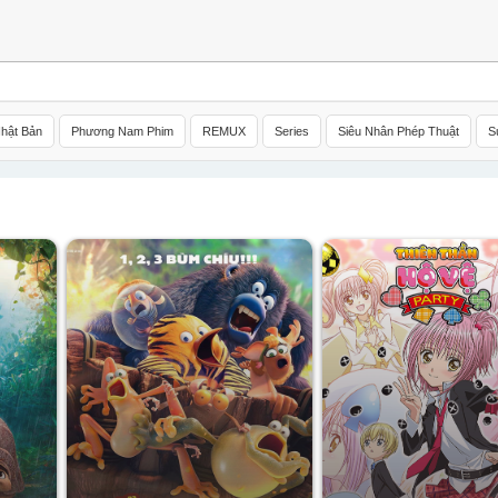
hật Bản
Phương Nam Phim
REMUX
Series
Siêu Nhân Phép Thuật
S