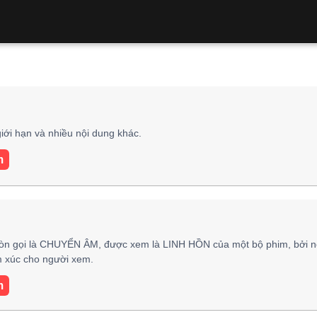
iới hạn và nhiều nội dung khác.
m
òn gọi là CHUYỂN ÂM, được xem là LINH HỒN của một bộ phim, bởi n
ảm xúc cho người xem.
m