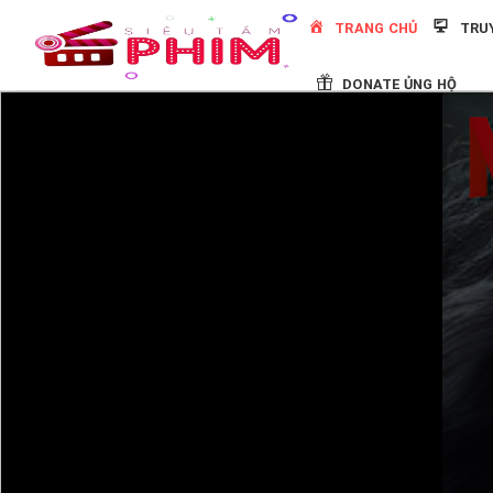
Skip
TRANG CHỦ
TRU
to
content
DONATE ỦNG HỘ