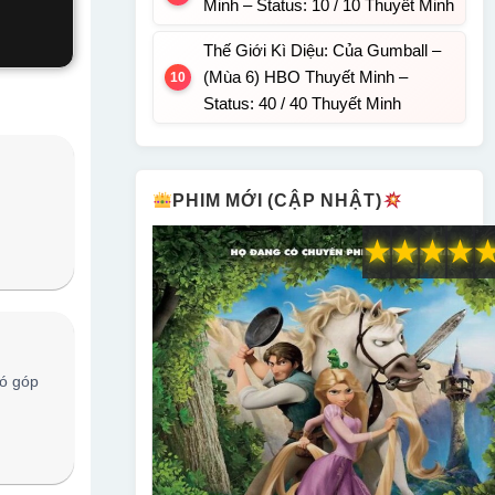
Minh – Status: 10 / 10 Thuyết Minh
Thế Giới Kì Diệu: Của Gumball –
(Mùa 6) HBO Thuyết Minh –
Status: 40 / 40 Thuyết Minh
PHIM MỚI (CẬP NHẬT)
★
★
★
★
ó góp