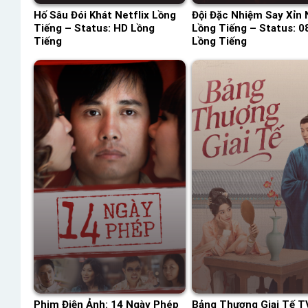
Hố Sâu Đói Khát Netflix Lồng
Đội Đặc Nhiệm Say Xỉn 
Tiếng – Status: HD Lồng
Lồng Tiếng – Status: 08
Tiếng
Lồng Tiếng
Phim Điện Ảnh: 14 Ngày Phép
Bảng Thượng Giai Tế 