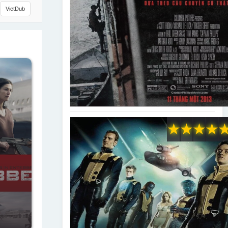
VietDub
★
★
★
★