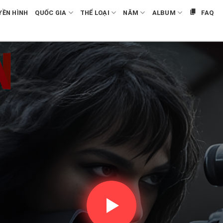
YỀN HÌNH
QUỐC GIA
THỂ LOẠI
NĂM
ALBUM
FAQ