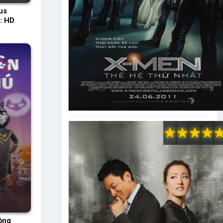
us
: HD
★
★
★
★
ồng