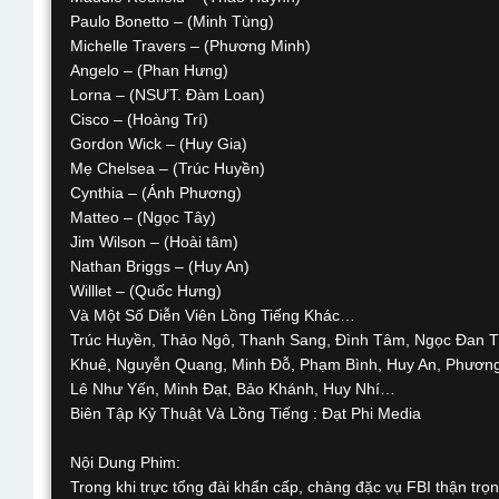
Paulo Bonetto – (Minh Tùng)
Michelle Travers – (Phương Minh)
Angelo – (Phan Hưng)
Lorna – (NSƯT. Đàm Loan)
Cisco – (Hoàng Trí)
Gordon Wick – (Huy Gia)
Mẹ Chelsea – (Trúc Huyền)
Cynthia – (Ánh Phương)
Matteo – (Ngọc Tây)
Jim Wilson – (Hoài tâm)
Nathan Briggs – (Huy An)
Willlet – (Quốc Hưng)
Và Một Số Diễn Viên Lồng Tiếng Khác…
Trúc Huyền, Thảo Ngô, Thanh Sang, Đình Tâm, Ngọc Đan T
Khuê, Nguyễn Quang, Minh Đỗ, Phạm Bình, Huy An, Phương 
Lê Như Yến, Minh Đạt, Bảo Khánh, Huy Nhí…
Biên Tập Kỷ Thuật Và Lồng Tiếng : Đạt Phi Media
Nội Dung Phim:
Trong khi trực tổng đài khẩn cấp, chàng đặc vụ FBI thận tr