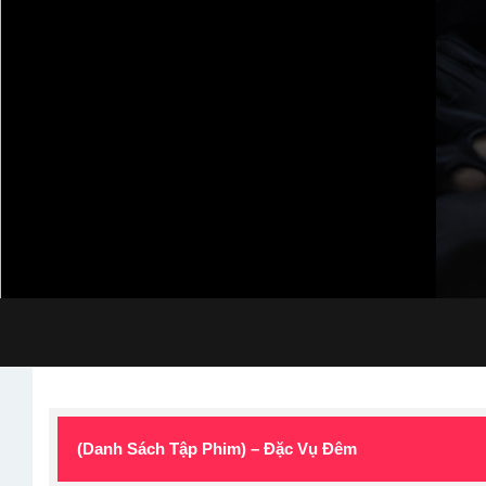
(Danh Sách Tập Phim) – Đặc Vụ Đêm