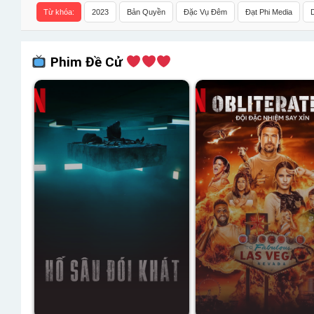
Từ khóa:
2023
Bản Quyền
Đặc Vụ Đêm
Đạt Phi Media
Phim Đề Cử