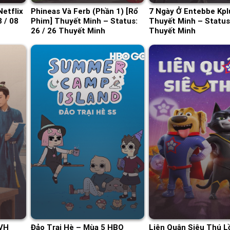
Netflix
Phineas Và Ferb (Phần 1) [Rổ
7 Ngày Ở Entebbe Kpl
 / 08
Phim] Thuyết Minh – Status:
Thuyết Minh – Status
26 / 26 Thuyết Minh
Thuyết Minh
TVH
Đảo Trại Hè – Mùa 5 HBO
Liên Quân Siêu Thú L