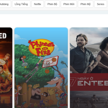
Dubbing
Lồng Tiếng
Netflix
Phim Bộ
Phim Mới
Phim Mỹ
Series