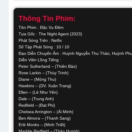
Thông Tin Phim:
Tên Phim : Đặc Vụ Đêm
Tựa Gốc : The Night Agent (2023)
Phát Sóng Trên : Netfix
Số Tập Phát Sóng : 10 / 10
Đạo Diễn Chuyển Âm : Huỳnh Nguyễn Thu Thảo, Huỳnh Ph
Diễn Viên Lồng Tiếng :
Peter Sutherland – (Thiên Bảo)
Rose Larkin – (Thùy Trinh)
Diane – (Mộng Thu)
Hawkins – (DV. Xuân Trang)
Ellen – (Lê Như Yến)
Dale – (Trung Anh)
Redfield – (Đạt Phi)
Chelsea Arrington – (Ái Minh)
Ben Almora – (Thanh Sang)
Erik Monks – (Minh Triết)
Maddie Redfield – (Thảo Huỳnh)