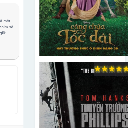
cả một
 phim sẽ
giữ
★
★
★
★