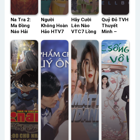
Na Tra 2:
Người
Hãy Cười
Quỷ Đỏ TVH
Ma Đồng
Không Hoàn
Lên Nào
Thuyết
Náo Hải
Hảo HTV7
VTC7 Lồng
Minh –
TVH Thuyết
Lồng Tiếng
Tiếng –
Status: HD
Minh –
– Status:
Status: 121
Thuyết
Status: HD
32 / 32
/ 121 Lồng
Minh
Thuyết
Lồng Tiếng
Tiếng
Minh