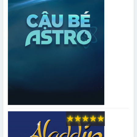
★
★
★
★
★