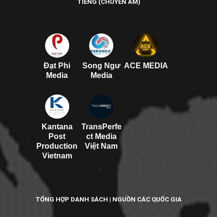
TIẾNG (CHUYỂN ÂM)
Đạt Phi
Song Ngư
ACE MEDIA
Media
Media
Kantana
TransPerfe
Post
ct Media
Production
Việt Nam
Vietnam
TỔNG HỢP DANH SÁCH | NGUỒN CÁC QUỐC GIA