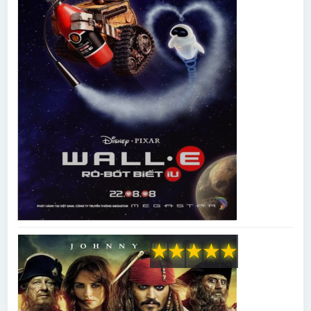
★
★
★
★
★