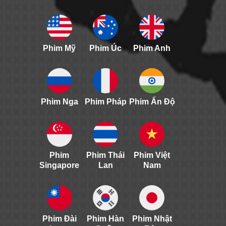
Phim Mỹ
Phim Úc
Phim Anh
Phim Nga
Phim Pháp
Phim Ấn Độ
Phim
Phim Thái
Phim Việt
Singapore
Lan
Nam
Phim Đài
Phim Hàn
Phim Nhật