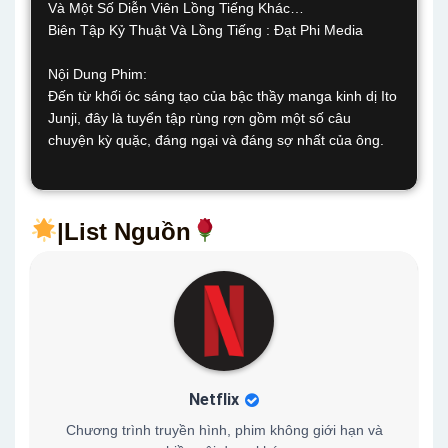
Và Một Số Diễn Viên Lồng Tiếng Khác…
Biên Tập Kỷ Thuật Và Lồng Tiếng : Đạt Phi Media
Nội Dung Phim:
Đến từ khối óc sáng tạo của bậc thầy manga kinh dị Ito
Junji, đây là tuyển tập rùng rợn gồm một số câu
chuyện kỳ quặc, đáng ngại và đáng sợ nhất của ông.
|List Nguồn
Netflix
Chương trình truyền hình, phim không giới hạn và