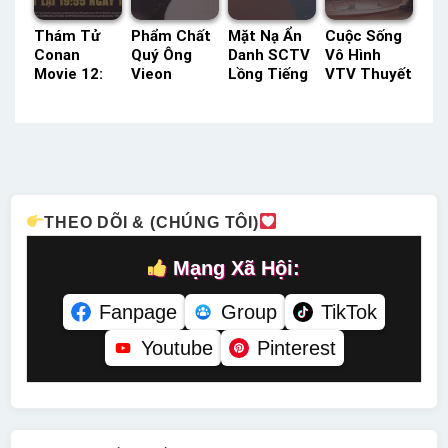
Thám Tử
Phẩm Chất
Mặt Nạ Ẩn
Cuộc Sống
Conan
Quý Ông
Danh SCTV
Vô Hình
Movie 12:
Vieon
Lồng Tiếng
VTV Thuyết
Tận Cùng
Thuyết
– Status:
Minh –
Của Sự Sợ
Minh –
25 / 25
Status: 40 /
Hãi HTV3
Status: 20 /
Lồng Tiếng
40 Thuyết
Lồng Tiếng
20 Thuyết
Minh
– Status:
Minh
HD Lồng
Tiếng
THEO DÕI & (CHÚNG TÔI)
Mạng Xã Hội:
Fanpage
Group
TikTok
Youtube
Pinterest