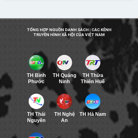
TỔNG HỢP NGUỒN DANH SÁCH | CÁC KÊNH
TRUYỀN HÌNH XÃ HỘI CỦA VIỆT NAM
TH Bình
TH Quảng
TH Thừa
Phước
Ninh
Thiên Huế
TH Thái
TH Nghệ
TH Hà Nam
Nguyên
An