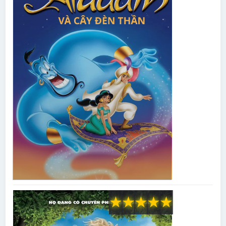
★
★
★
★
★