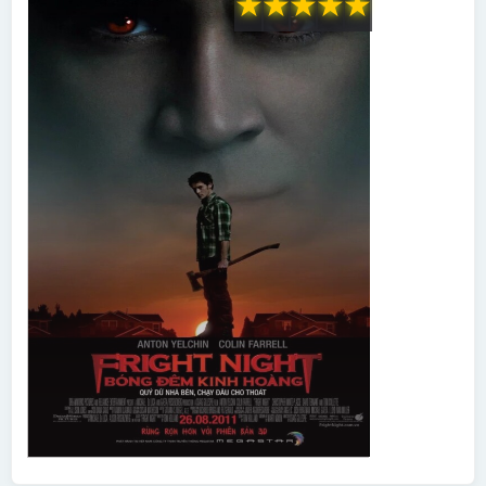
★
★
★
★
★