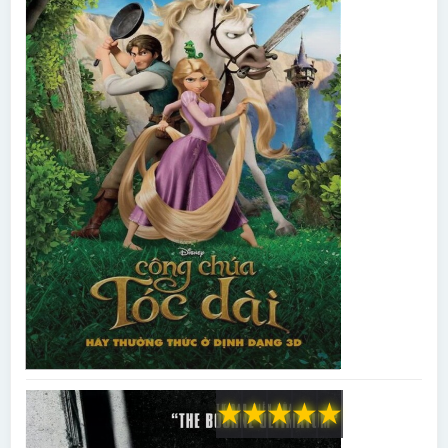
★
★
★
★
★