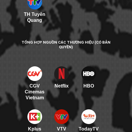
TH Tuyên
Quang
TỔNG HỢP NGUỒN CÁC THƯƠNG HIỆU (CÓ BẢN
QUYỀN)
CGV
Netflix
HBO
Cinemas
Vietnam
Kplus
VTV
TodayTV