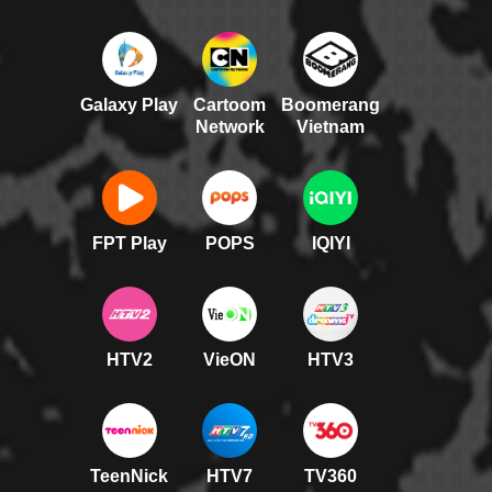
Galaxy Play
Cartoom
Boomerang
Network
Vietnam
FPT Play
POPS
IQIYI
HTV2
VieON
HTV3
TeenNick
HTV7
TV360