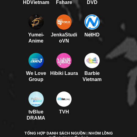
HDVietnam
Fshare
DVD
Yumei-
JenkaStudi
NetHD
Anime
oVN
We Love
Hibiki Laura
Barbie
Group
Vietnam
tvBlue
TVH
DRAMA
TỔNG HỢP DANH SÁCH NGUỒN | NHÓM LỒNG