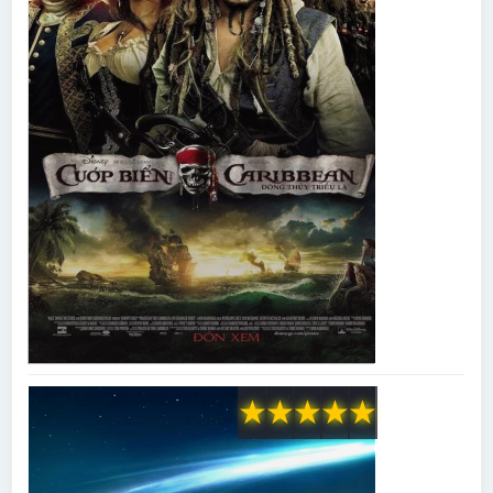
★
★
★
★
★