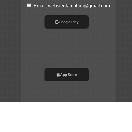
email
Email:
websieutamphim@gmail.com
Google Play
App Store
File APK