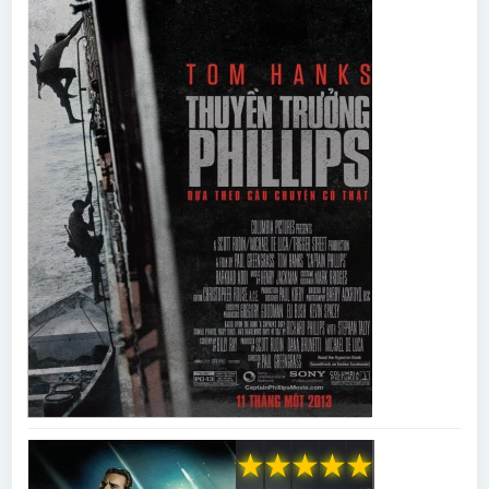
★
★
★
★
★