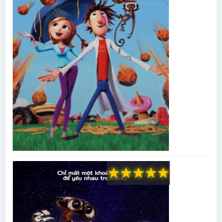
★
★
★
★
★