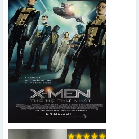
★
★
★
★
★