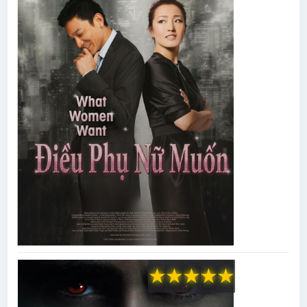
★
★
★
★
★