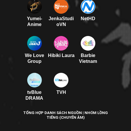
Yumei-
JenkaStudi
NetHD
Anime
oVN
We Love
Hibiki Laura
Barbie
Group
Vietnam
tvBlue
TVH
DRAMA
TỔNG HỢP DANH SÁCH NGUỒN | NHÓM LỒNG
TIẾNG (CHUYỂN ÂM)