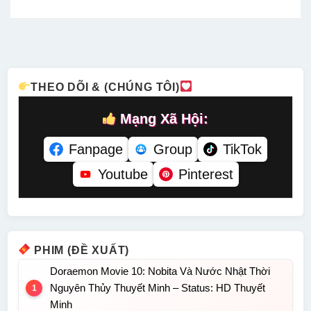
Hình Netflix
Tiếng –
Hưởng Địa
– Status:
Lồng Tiếng
Status: 27 /
Cầu ACE
13 / 13
– Status:
27 Lồng
Lồng Tiếng
Lồng Tiếng
HD Lồng
Tiếng
– Status:
Tiếng
HD Lồng
Tiếng
THEO DÕI & (CHÚNG TÔI)
Mạng Xã Hội:
Fanpage
Group
TikTok
Youtube
Pinterest
PHIM (ĐỀ XUẤT)
Doraemon Movie 10: Nobita Và Nước Nhật Thời
Nguyên Thủy Thuyết Minh – Status: HD Thuyết
Minh