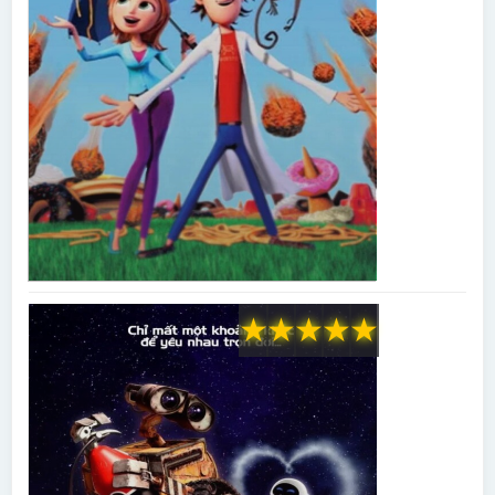
★
★
★
★
★