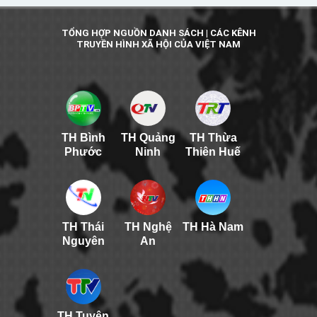
TỔNG HỢP NGUỒN DANH SÁCH | CÁC KÊNH
TRUYỀN HÌNH XÃ HỘI CỦA VIỆT NAM
TH Bình
TH Quảng
TH Thừa
Phước
Ninh
Thiên Huế
TH Thái
TH Nghệ
TH Hà Nam
Nguyên
An
TH Tuyên