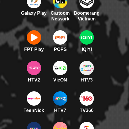
Galaxy Play
Cartoom
Boomerang
Network
Vietnam
FPT Play
POPS
IQIYI
HTV2
VieON
HTV3
TeenNick
HTV7
TV360