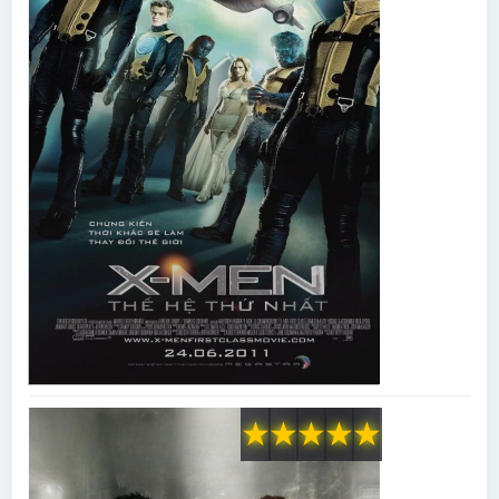
★
★
★
★
★