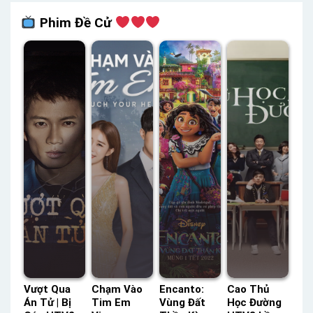
Phim Đề Cử
Vượt Qua
Chạm Vào
Encanto:
Cao Thủ
Án Tử | Bị
Tim Em
Vùng Đất
Học Đường