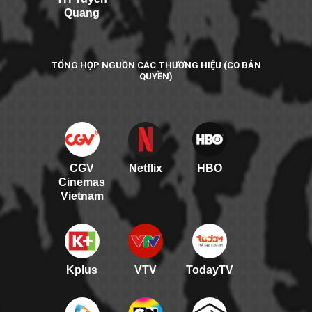
Quang
TỔNG HỢP NGUỒN CÁC THƯƠNG HIỆU (CÓ BẢN
QUYỀN)
CGV
Netflix
HBO
Cinemas
Vietnam
Kplus
VTV
TodayTV