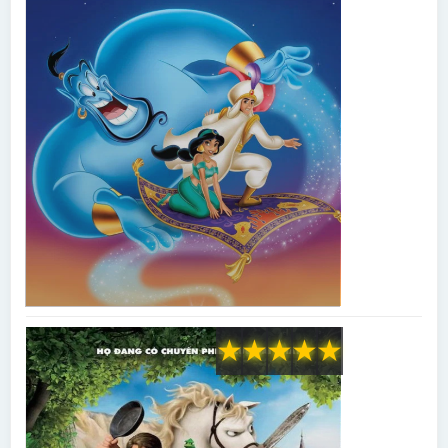
★
★
★
★
★