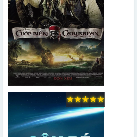
★
★
★
★
★