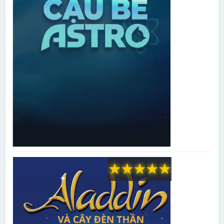
★
★
★
★
★