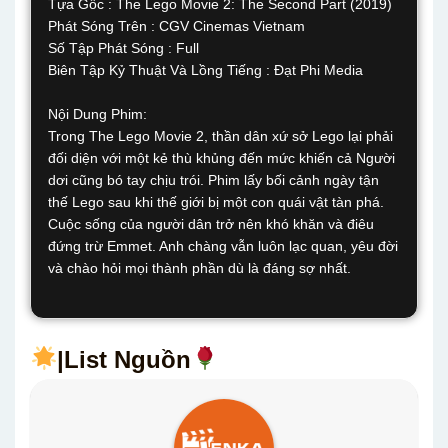
Tựa Gốc : The Lego Movie 2: The Second Part (2019)
Phát Sóng Trên : CGV Cinemas Vietnam
Số Tập Phát Sóng : Full
Biên Tập Kỷ Thuật Và Lồng Tiếng : Đạt Phi Media
Nội Dung Phim:
Trong The Lego Movie 2, thần dân xứ sở Lego lại phải
đối diện với một kẻ thù khủng đến mức khiến cả Người
dơi cũng bó tay chịu trói. Phim lấy bối cảnh ngày tận
thế Lego sau khi thế giới bị một con quái vật tàn phá.
Cuộc sống của người dân trở nên khó khăn và điêu
đứng trừ Emmet. Anh chàng vẫn luôn lạc quan, yêu đời
và chào hỏi mọi thành phần dù là đáng sợ nhất.
|List Nguồn