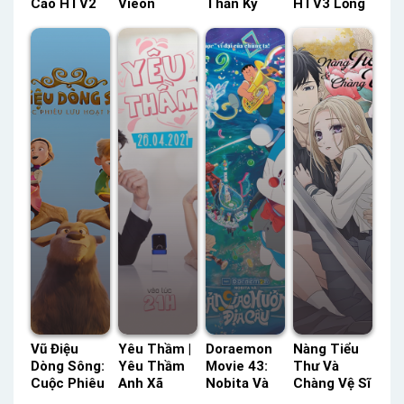
Cáo HTV2
Vieon
Thần Kỳ
HTV3 Lồng
Lồng Tiếng
Thuyết
Lồng Tiếng
Tiếng –
– Status:
Minh –
– Status:
Status: 16 /
18 / 18
Status: 16 /
HD Lồng
16 Lồng
Lồng Tiếng
16 Thuyết
Tiếng
Tiếng
Minh
Vũ Điệu
Yêu Thầm |
Doraemon
Nàng Tiểu
Dòng Sông:
Yêu Thầm
Movie 43:
Thư Và
Cuộc Phiêu
Anh Xã
Nobita Và
Chàng Vệ Sĩ
Lưu Hoạt
THVL Lồng
Bản Giao
Lồng Tiếng