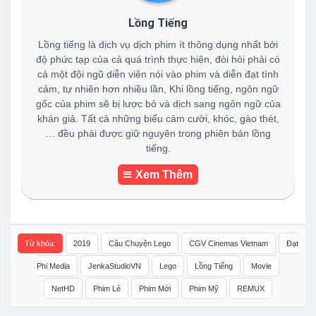
Lồng Tiếng
Lồng tiếng là dịch vụ dịch phim ít thông dụng nhất bởi
độ phức tạp của cả quá trình thực hiện, đòi hỏi phải có
cả một đội ngũ diễn viên nói vào phim và diễn đạt tình
cảm, tự nhiên hơn nhiều lần, Khi lồng tiếng, ngôn ngữ
gốc của phim sẽ bị lược bỏ và dịch sang ngôn ngữ của
khán giả. Tất cả những biểu cảm cười, khóc, gào thét,
… đều phải được giữ nguyên trong phiên bản lồng
tiếng.
Xem Thêm
Từ khóa:
2019
Câu Chuyện Lego
CGV Cinemas Vietnam
Đạt
Phi Media
JenkaStudioVN
Lego
Lồng Tiếng
Movie
NetHD
Phim Lẻ
Phim Mới
Phim Mỹ
REMUX