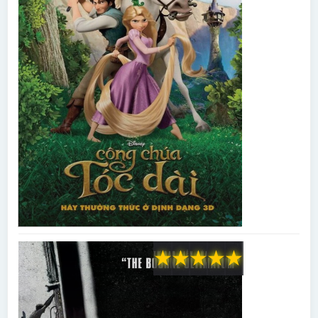
★
★
★
★
★