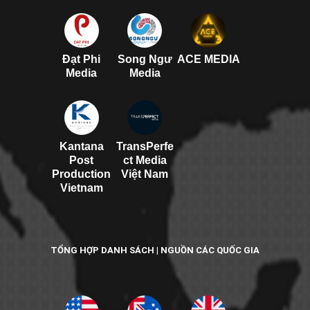
Đạt Phi
Song Ngư
ACE MEDIA
Media
Media
Kantana
TransPerfe
Post
ct Media
Production
Việt Nam
Vietnam
TỔNG HỢP DANH SÁCH | NGUỒN CÁC QUỐC GIA