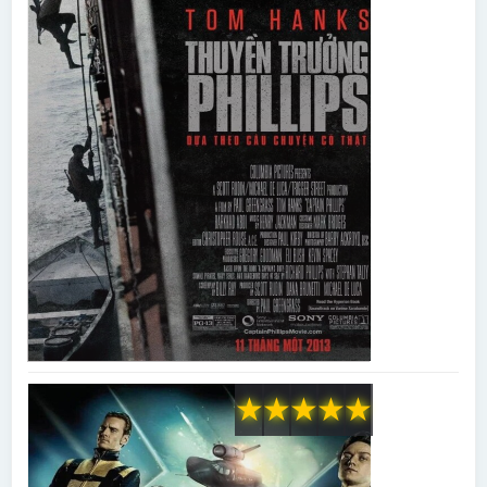
★
★
★
★
★