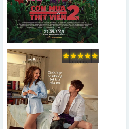
★
★
★
★
★