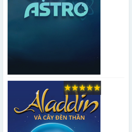
★
★
★
★
★