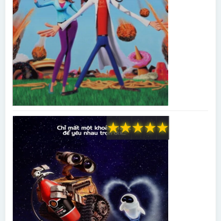
★
★
★
★
★