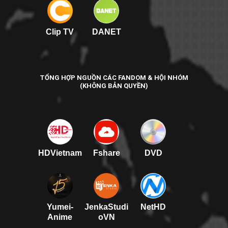
Clip TV
DANET
TỔNG HỢP NGUỒN CÁC FANDOM & HỘI NHÓM
(KHÔNG BẢN QUYỀN)
HDVietnam
Fshare
DVD
Yumei-
JenkaStudi
NetHD
Anime
oVN