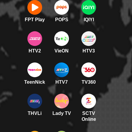
FPT Play
POPS
IQIYI
HTV2
VieON
HTV3
TeenNick
HTV7
TV360
THVLi
Lady TV
SCTV
Online