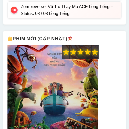
Zombieverse: Vũ Trụ Thây Ma ACE Lồng Tiếng –
Status: 08 / 08 Lồng Tiếng
PHIM MỚI (CẬP NHẬT)
★
★
★
★
★