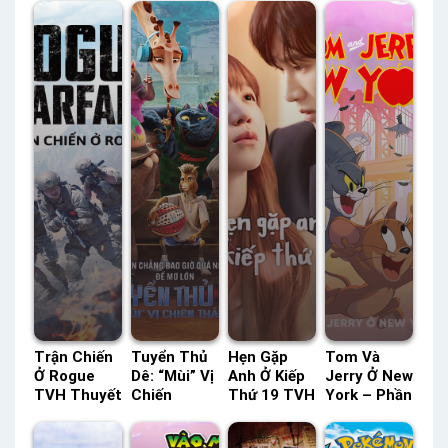
Trận Chiến
Tuyển Thủ
Hẹn Gặp
Tom Và
Ở Rogue
Dê: “Mùi” Vị
Anh Ở Kiếp
Jerry Ở New
TVH Thuyết
Chiến
Thứ 19 TVH
York – Phần
Minh –
Thắng AI
Thuyết
2 HBO
Status: HD
Thuyết
Minh –
Thuyết