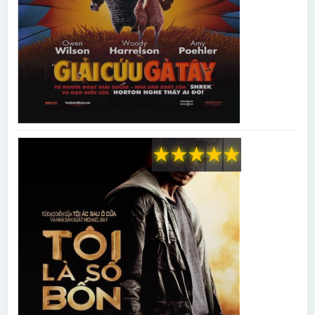
★
★
★
★
★