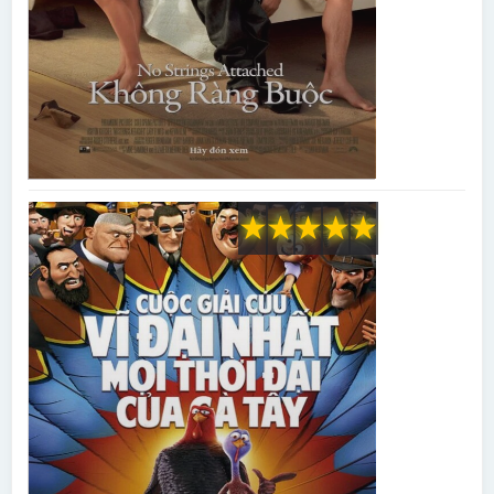
★
★
★
★
★