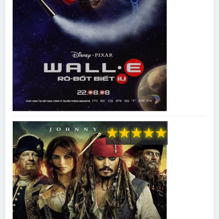
★
★
★
★
★