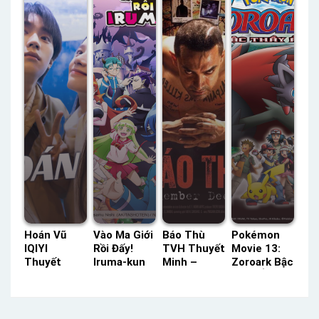
Thuyết
Minh –
Status: 12 /
Minh –
Minh
Status: HD
12 Thuyết
Status: 06 /
Thuyết
Minh
06 Thuyết
Minh
Minh
Hoán Vũ
Vào Ma Giới
Báo Thù
Pokémon
IQIYI
Rồi Đấy!
TVH Thuyết
Movie 13:
Thuyết
Iruma-kun
Minh –
Zoroark Bậc
Minh –
(Phần 1)
Status: HD
Thầy Ảo
Status: 23 /
ACE Lồng
Thuyết
Ảnh HTV3
23 Thuyết
Tiếng –
Minh
Lồng Tiếng
Minh
Status: 23 /
– Status: