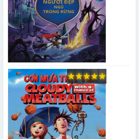
★
★
★
★
★