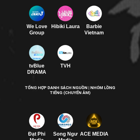
We Love
Hibiki Laura
Barbie
Group
Vietnam
tvBlue
TVH
DRAMA
TỔNG HỢP DANH SÁCH NGUỒN | NHÓM LỒNG
TIẾNG (CHUYỂN ÂM)
Đạt Phi
Song Ngư
ACE MEDIA