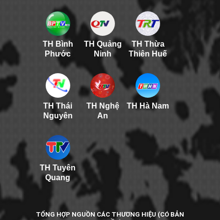
TH Bình
TH Quảng
TH Thừa
Phước
Ninh
Thiên Huế
TH Thái
TH Nghệ
TH Hà Nam
Nguyên
An
TH Tuyên
Quang
TỔNG HỢP NGUỒN CÁC THƯƠNG HIỆU (CÓ BẢN