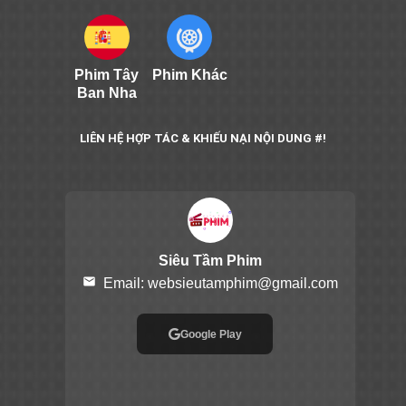
Phim Tây
Phim Khác
Ban Nha
LIÊN HỆ HỢP TÁC & KHIẾU NẠI NỘI DUNG #!
Siêu Tầm Phim
email
Email:
websieutamphim@gmail.com
Google Play