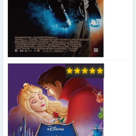
★
★
★
★
★