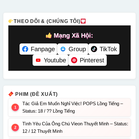
23 Lồng
HD Lồng
Tiếng
Tiếng
THEO DÕI & (CHÚNG TÔI)
Mạng Xã Hội:
Fanpage
Group
TikTok
Youtube
Pinterest
PHIM (ĐỀ XUẤT)
Tác Giả Em Muốn Nghỉ Việc! POPS Lồng Tiếng –
Status: 18 / ?? Lồng Tiếng
Tình Yêu Của Ông Chú Vieon Thuyết Minh – Status:
12 / 12 Thuyết Minh