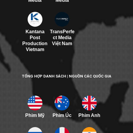
Media
Media
Kantana
TransPerfe
Post
ct Media
Production
Việt Nam
Vietnam
TỔNG HỢP DANH SÁCH | NGUỒN CÁC QUỐC GIA
Phim Mỹ
Phim Úc
Phim Anh