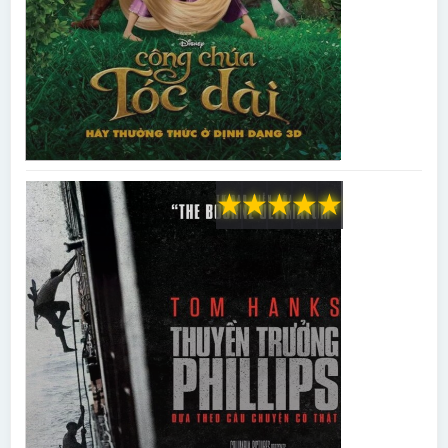
★
★
★
★
★