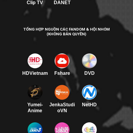
Clip TV
DANET
TỔNG HỢP NGUỒN CÁC FANDOM & HỘI NHÓM
(KHÔNG BẢN QUYỀN)
HDVietnam
Fshare
DVD
Yumei-
JenkaStudi
NetHD
Anime
oVN