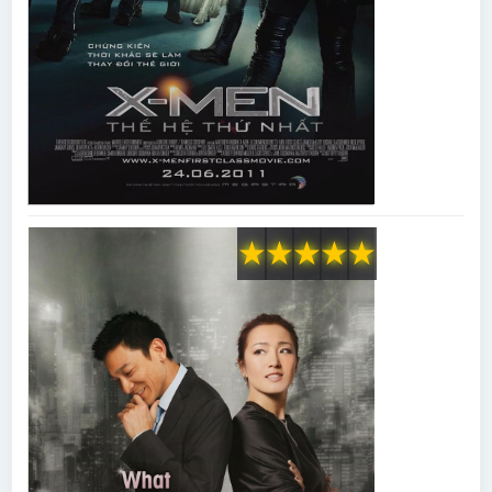
★
★
★
★
★