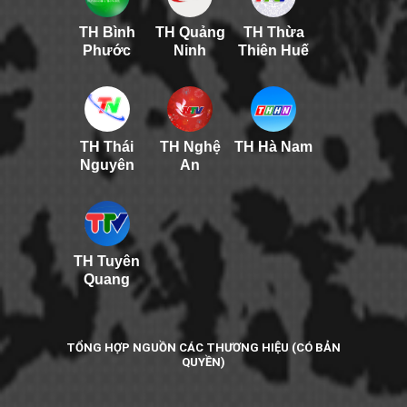
TH Bình
TH Quảng
TH Thừa
Phước
Ninh
Thiên Huế
TH Thái
TH Nghệ
TH Hà Nam
Nguyên
An
TH Tuyên
Quang
TỔNG HỢP NGUỒN CÁC THƯƠNG HIỆU (CÓ BẢN
QUYỀN)