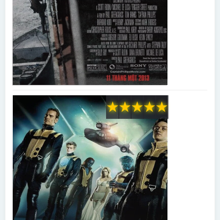
★
★
★
★
★