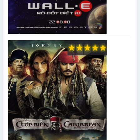
★
★
★
★
★