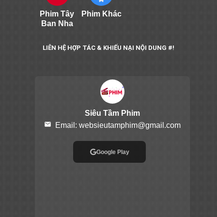
Phim Tây
Phim Khác
Ban Nha
LIÊN HỆ HỢP TÁC & KHIẾU NẠI NỘI DUNG #!
Siêu Tầm Phim
email
Email:
websieutamphim@gmail.com
Google Play