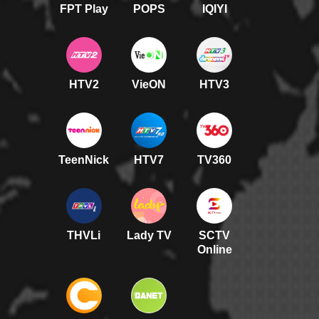
FPT Play
POPS
IQIYI
HTV2
VieON
HTV3
TeenNick
HTV7
TV360
THVLi
Lady TV
SCTV
Online