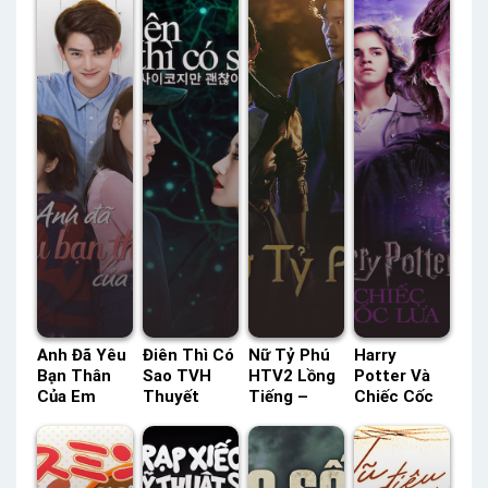
Anh Đã Yêu
Điên Thì Có
Nữ Tỷ Phú
Harry
Bạn Thân
Sao TVH
HTV2 Lồng
Potter Và
Của Em
Thuyết
Tiếng –
Chiếc Cốc
HTV7 Lồng
Minh –
Status: 16 /
Lửa HTV3
Tiếng –
Status: 16 /
16 Lồng
Lồng Tiếng
Status: 53 /
16 Thuyết
Tiếng
– Status:
53 Lồng
Minh
HD Lồng