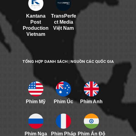
Kantana
TransPerfe
Post
ct Media
Production
Việt Nam
Vietnam
TỔNG HỢP DANH SÁCH | NGUỒN CÁC QUỐC GIA
Phim Mỹ
Phim Úc
Phim Anh
Phim Nga
Phim Pháp
Phim Ấn Độ