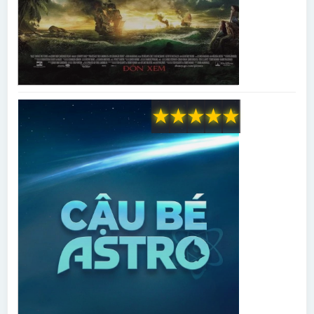
★
★
★
★
★