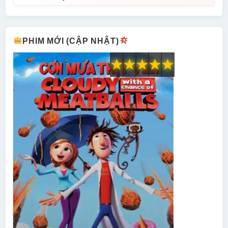
PHIM MỚI (CẬP NHẬT)
★
★
★
★
★