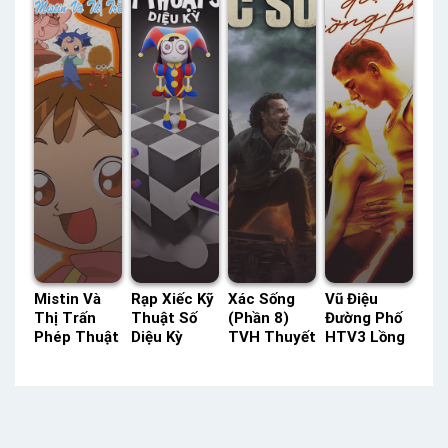
Tiếng
Tiếng
Mistin Và
Rạp Xiếc Kỹ
Xác Sống
Vũ Điệu
Thị Trấn
Thuật Số
(Phần 8)
Đường Phố
Phép Thuật
Diệu Kỳ
TVH Thuyết
HTV3 Lồng
Thuyết
Netflix
Minh –
Tiếng –
Minh –
Lồng Tiếng
Status: 16 /
Status: HD
Status: 78 /
– Status:
16 Thuyết
Lồng Tiếng
78 Thuyết
03 / ?? Lồng
Minh
Minh
Tiếng