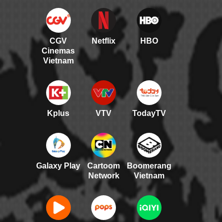
CGV
Netflix
HBO
Cinemas
Vietnam
Kplus
VTV
TodayTV
Galaxy Play
Cartoom
Boomerang
Network
Vietnam