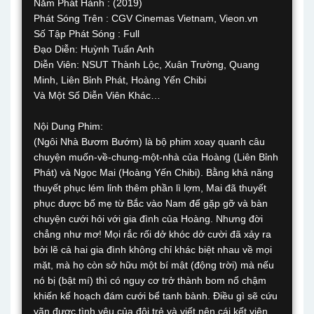
Năm Phát Hành : (2019)
Phát Sóng Trên : CGV Cinemas Vietnam, Vieon.vn
Số Tập Phát Sóng : Full
Đạo Diễn: Huỳnh Tuấn Anh
Diễn Viên: NSUT Thành Lộc, Xuân Trường, Quang
Minh, Liên Bỉnh Phát, Hoàng Yến Chibi
Và Một Số Diễn Viên Khác…
Nội Dung Phim:
(Ngôi Nhà Bươm Bướm) là bộ phim xoay quanh câu
chuyện muốn-về-chung-một-nhà của Hoàng (Liên Bỉnh
Phát) và Ngọc Mai (Hoàng Yến Chibi). Bằng khả năng
thuyết phục lém lỉnh thêm phần lì lợm, Mai đã thuyết
phục được bố mẹ từ Bắc vào Nam để gặp gỡ và bàn
chuyện cưới hỏi với gia đình của Hoàng. Nhưng đời
chẳng như mơ! Mọi rắc rối dở khóc dở cười đã xảy ra
bởi lẽ cả hai gia đình không chỉ khác biệt nhau về mọi
mặt, mà họ còn sở hữu một bí mật (động trời) mà nếu
nó bị (bật mí) thì có nguy cơ trở thành bom nổ chậm
khiến kế hoạch đám cưới bể tanh bành. Điều gì sẽ cứu
vãn được tình yêu của đôi trẻ và viết nên cái kết viên