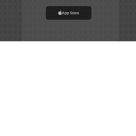
App Store
File APK
Copyright ©
2026
Siêu Tầm Phim
Chia Sẻ Đam Mê –