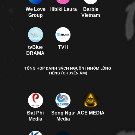
We Love
Hibiki Laura
Barbie
Group
Vietnam
tvBlue
TVH
DRAMA
TỔNG HỢP DANH SÁCH NGUỒN | NHÓM LỒNG
TIẾNG (CHUYỂN ÂM)
Đạt Phi
Song Ngư
ACE MEDIA
Media
Media