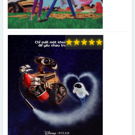
★
★
★
★
★