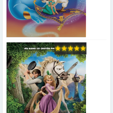
★
★
★
★
★