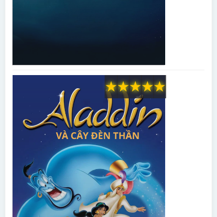
★
★
★
★
★