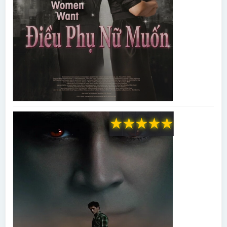
★
★
★
★
★