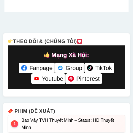
Tiếng –
Tiếng –
– Status:
Sao Thuyết
Status: HD
Status: 08 /
HD Lồng
Minh –
Lồng Tiếng
08 Lồng
Tiếng
Status: HD
Tiếng
Thuyết
Minh
THEO DÕI & (CHÚNG TÔI)
Mạng Xã Hội:
Fanpage
Group
TikTok
Youtube
Pinterest
PHIM (ĐỀ XUẤT)
Bao Vây TVH Thuyết Minh – Status: HD Thuyết
Minh