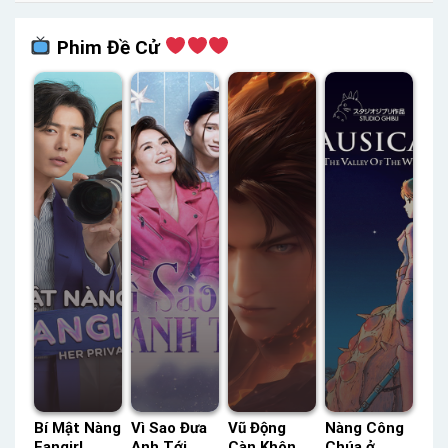
Phim Đề Cử
Bí Mật Nàng
Vì Sao Đưa
Vũ Động
Nàng Công
Fangirl
Anh Tới
Càn Khôn
Chúa ở