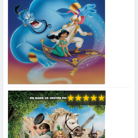
★
★
★
★
★