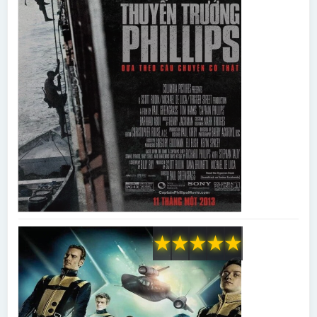
★
★
★
★
★