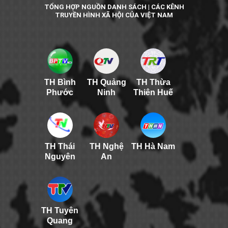
TỔNG HỢP NGUỒN DANH SÁCH | CÁC KÊNH
TRUYỀN HÌNH XÃ HỘI CỦA VIỆT NAM
TH Bình
TH Quảng
TH Thừa
Phước
Ninh
Thiên Huế
TH Thái
TH Nghệ
TH Hà Nam
Nguyên
An
TH Tuyên
Quang