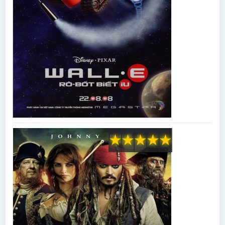
★
★
★
★
★