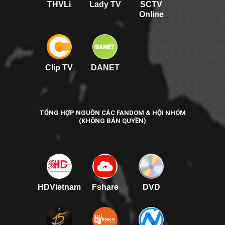
THVLi
Lady TV
SCTV
Online
Clip TV
DANET
TỔNG HỢP NGUỒN CÁC FANDOM & HỘI NHÓM
(KHÔNG BẢN QUYỀN)
HDVietnam
Fshare
DVD