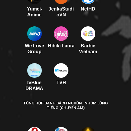
Yumei-
JenkaStudi
NetHD
Anime
oVN
We Love
Hibiki Laura
Barbie
Group
Vietnam
tvBlue
TVH
DRAMA
TỔNG HỢP DANH SÁCH NGUỒN | NHÓM LỒNG
TIẾNG (CHUYỂN ÂM)