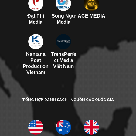
Đạt Phi
Song Ngư
ACE MEDIA
Media
Media
Kantana
TransPerfe
Post
ct Media
Production
Việt Nam
Vietnam
TỔNG HỢP DANH SÁCH | NGUỒN CÁC QUỐC GIA