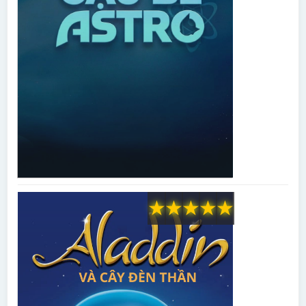
★
★
★
★
★