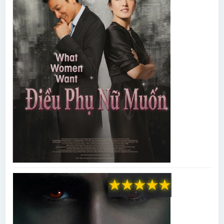
★
★
★
★
★