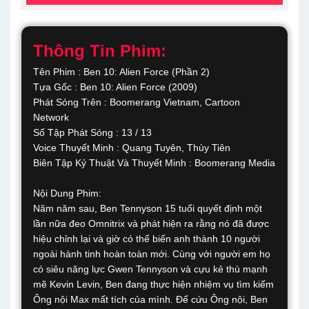
Thông Tin Phim:
Tên Phim : Ben 10: Alien Force (Phần 2)
Tựa Gốc : Ben 10: Alien Force (2009)
Phát Sóng Trên : Boomerang Vietnam, Cartoon
Network
Số Tập Phát Sóng : 13 / 13
Voice Thuyết Minh : Quang Tuyên, Thùy Tiên
Biên Tập Kỷ Thuật Và Thuyết Minh : Boomerang Media
Nội Dung Phim:
Năm năm sau, Ben Tennyson 15 tuổi quyết định một
lần nữa đeo Omnitrix và phát hiện ra rằng nó đã được
hiệu chỉnh lại và giờ có thể biến anh thành 10 người
ngoài hành tinh hoàn toàn mới. Cùng với người em họ
có siêu năng lực Gwen Tennyson và cựu kẻ thù mạnh
mẽ Kevin Levin, Ben đang thực hiện nhiệm vụ tìm kiếm
Ông nội Max mất tích của mình. Để cứu Ông nội, Ben