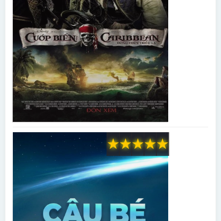
★
★
★
★
★