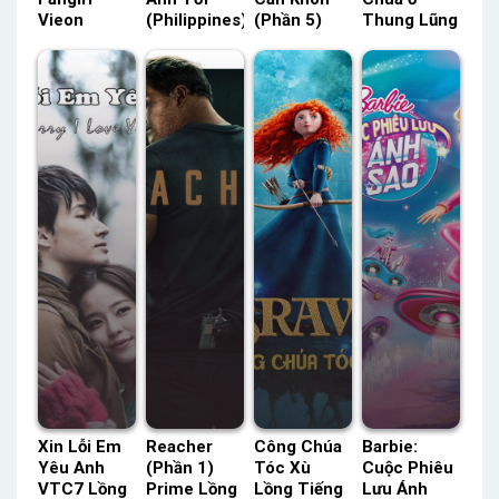
Vieon
(Philippines)
(Phần 5)
Thung Lũng
Thuyết
VTC7 Lồng
TVH Thuyết
Gió Netflix
Minh –
Tiếng –
Minh –
Lồng Tiếng
Status: 16 /
Status: 31 /
Status: 12 /
– Status:
16 Thuyết
31 Lồng
12 Thuyết
HD Lồng
Minh
Tiếng
Minh
Tiếng
Xin Lỗi Em
Reacher
Công Chúa
Barbie:
Yêu Anh
(Phần 1)
Tóc Xù
Cuộc Phiêu
VTC7 Lồng
Prime Lồng
Lồng Tiếng
Lưu Ánh