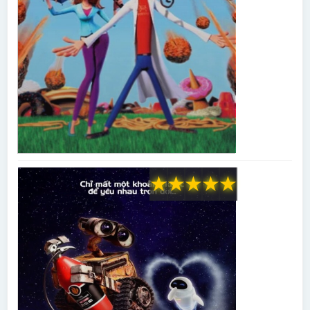
★
★
★
★
★