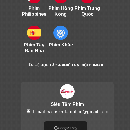
Phim
Phim Hồng
Phim Trung
Philippines
Kông
Quốc
Phim Tây
Phim Khác
Ban Nha
LIÊN HỆ HỢP TÁC & KHIẾU NẠI NỘI DUNG #!
Siêu Tầm Phim
email
Email:
websieutamphim@gmail.com
Google Play