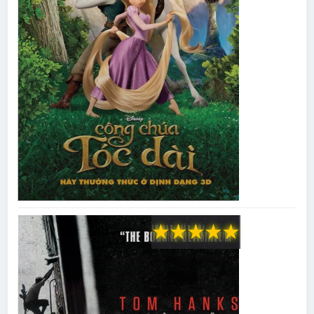
★
★
★
★
★