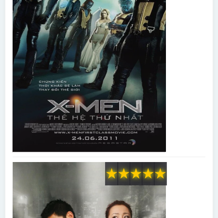
★
★
★
★
★