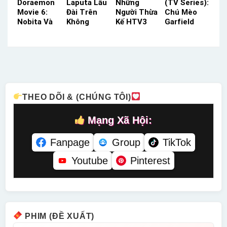
Doraemon
Laputa Lâu
Những
(TV Series):
Movie 6:
Đài Trên
Người Thừa
Chú Mèo
Nobita Và
Không
Kế HTV3
Garfield
Cuộc Chiến
Netflix
Lồng Tiếng
Phần 2
Vũ Trụ
Lồng Tiếng
– Status:
Kplus
Thuyết
– Status:
20 / 20
Thuyết
Minh –
HD Lồng
Lồng Tiếng
Minh –
Status: HD
Tiếng
Status: 52 /
Thuyết
52 Thuyết
Minh
Minh
THEO DÕI & (CHÚNG TÔI)
Mạng Xã Hội:
Fanpage
Group
TikTok
Youtube
Pinterest
PHIM (ĐỀ XUẤT)