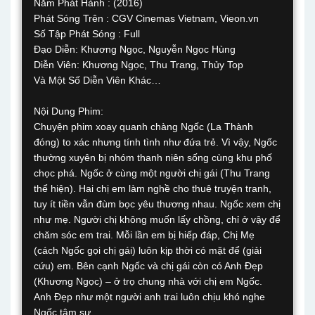
Năm Phát Hành : (2016)
Phát Sóng Trên : CGV Cinemas Vietnam, Vieon.vn
Số Tập Phát Sóng : Full
Đạo Diễn: Khương Ngọc, Nguyễn Ngọc Hùng
Diễn Viên: Khương Ngọc, Thu Trang, Thủy Top
Và Một Số Diễn Viên Khác…
Nội Dung Phim:
Chuyện phim xoay quanh chàng Ngốc (La Thành
đóng) to xác nhưng tính tình như đứa trẻ. Vì vậy, Ngốc
thường xuyên bị nhóm thanh niên sống cùng khu phố
chọc phá. Ngốc ở cùng một người chị gái (Thu Trang
thể hiện). Hai chị em làm nghề cho thuê truyện tranh,
tuy ít tiền vẫn đùm bọc yêu thương nhau. Ngốc xem chị
như mẹ. Người chị không muốn lấy chồng, chỉ ở vậy để
chăm sóc em trai. Mỗi lần em bị hiếp đáp, Chị Mẹ
(cách Ngốc gọi chị gái) luôn kịp thời có mặt để (giải
cứu) em. Bên cạnh Ngốc và chị gái còn có Anh Đẹp
(Khương Ngọc) – ở trọ chung nhà với chị em Ngốc.
Anh Đẹp như một người anh trai luôn chịu khó nghe
Ngốc tâm sự.