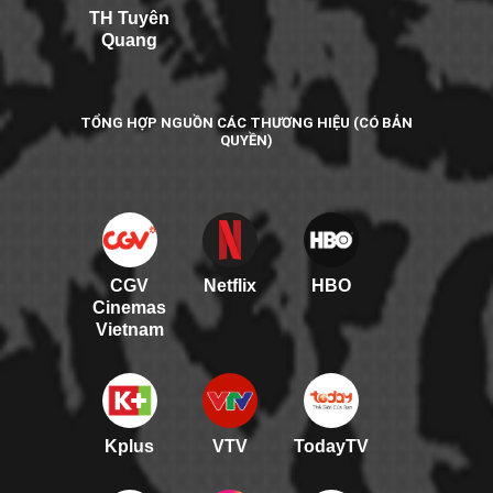
TH Tuyên
Quang
TỔNG HỢP NGUỒN CÁC THƯƠNG HIỆU (CÓ BẢN
QUYỀN)
CGV
Netflix
HBO
Cinemas
Vietnam
Kplus
VTV
TodayTV