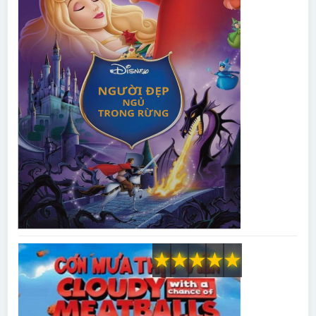
★
★
★
★
★