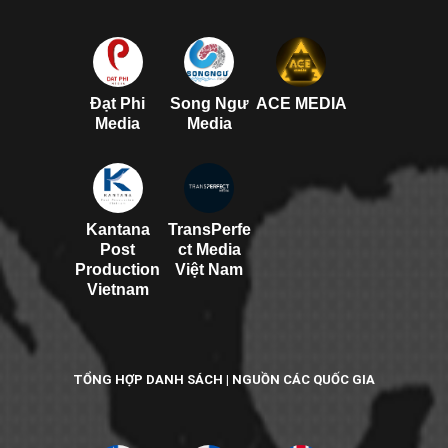
Đạt Phi
Song Ngư
ACE MEDIA
Media
Media
Kantana
TransPerfe
Post
ct Media
Production
Việt Nam
Vietnam
TỔNG HỢP DANH SÁCH | NGUỒN CÁC QUỐC GIA