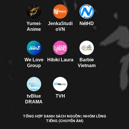
Yumei-
JenkaStudi
NetHD
Anime
oVN
We Love
Hibiki Laura
Barbie
Group
Vietnam
tvBlue
TVH
DRAMA
TỔNG HỢP DANH SÁCH NGUỒN | NHÓM LỒNG
TIẾNG (CHUYỂN ÂM)