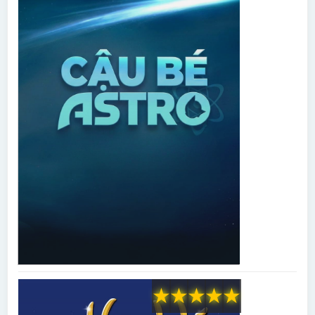
★
★
★
★
★