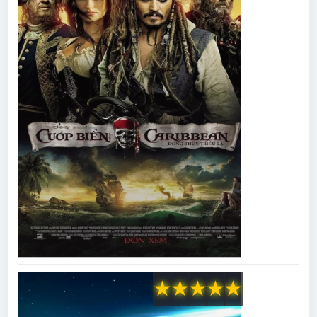
★
★
★
★
★