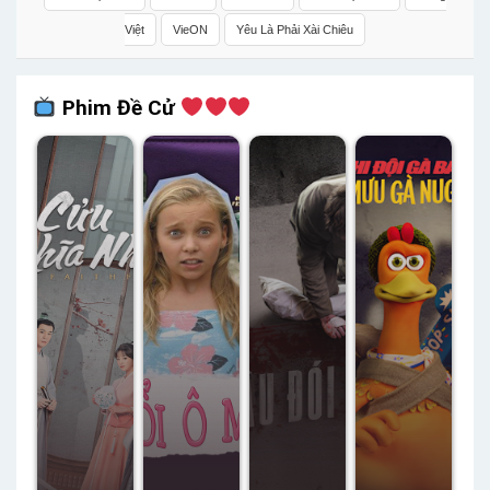
Việt
VieON
Yêu Là Phải Xài Chiêu
Phim Đề Cử