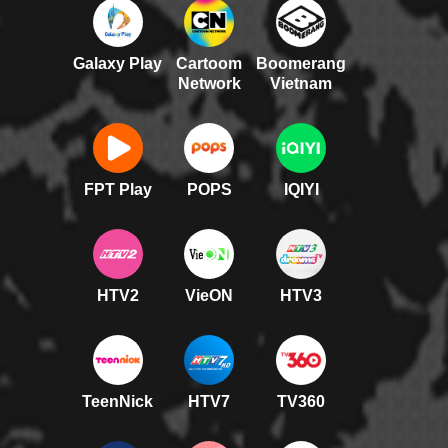
Galaxy Play
Cartoom
Boomerang
Network
Vietnam
FPT Play
POPS
IQIYI
HTV2
VieON
HTV3
TeenNick
HTV7
TV360