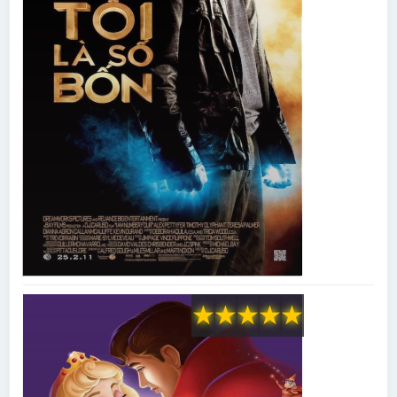
★
★
★
★
★