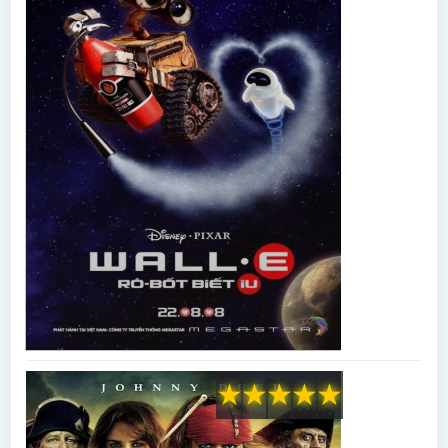
★
★
★
★
★