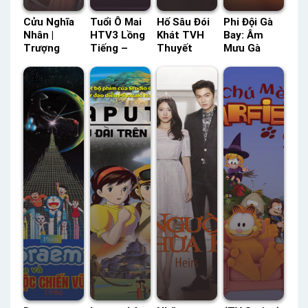
Cửu Nghĩa
Tuổi Ô Mai
Hố Sâu Đói
Phi Đội Gà
Nhân |
HTV3 Lồng
Khát TVH
Bay: Âm
Trượng
Tiếng –
Thuyết
Mưu Gà
Nghĩa VTV
Status: 26 /
Minh –
Nugget
Thuyết
26 Lồng
Status: HD
Netflix
Minh –
Tiếng
Thuyết
Lồng Tiếng
Status: 25 /
Minh
– Status:
25 Thuyết
HD Lồng
Minh
Tiếng