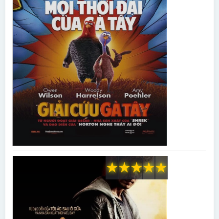
★
★
★
★
★