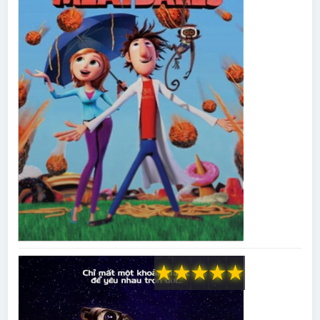
★
★
★
★
★