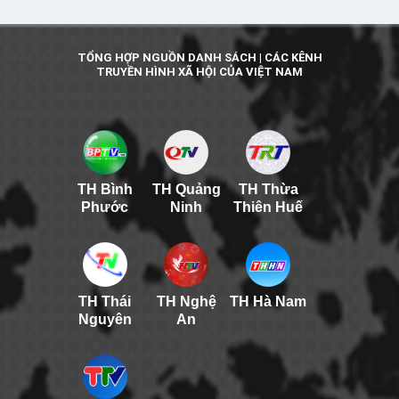
TỔNG HỢP NGUỒN DANH SÁCH | CÁC KÊNH
TRUYỀN HÌNH XÃ HỘI CỦA VIỆT NAM
TH Bình
TH Quảng
TH Thừa
Phước
Ninh
Thiên Huế
TH Thái
TH Nghệ
TH Hà Nam
Nguyên
An