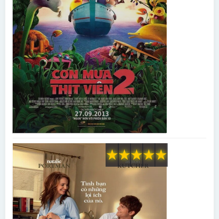
★
★
★
★
★