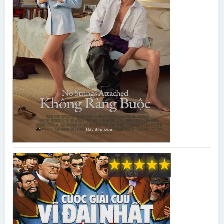
★
★
★
★
★