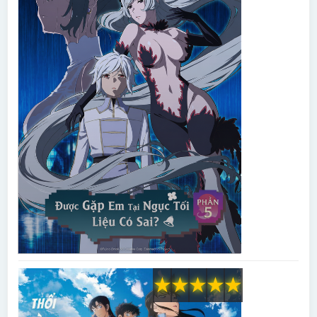
★
★
★
★
★