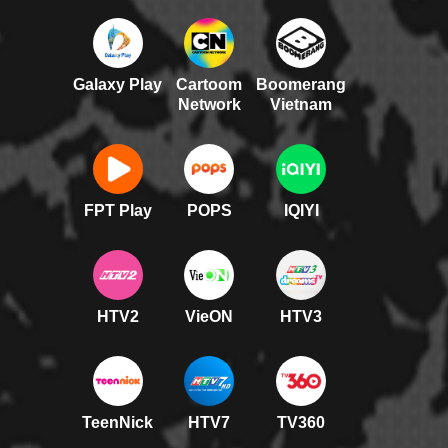
Galaxy Play
Cartoom
Boomerang
Network
Vietnam
FPT Play
POPS
IQIYI
HTV2
VieON
HTV3
TeenNick
HTV7
TV360