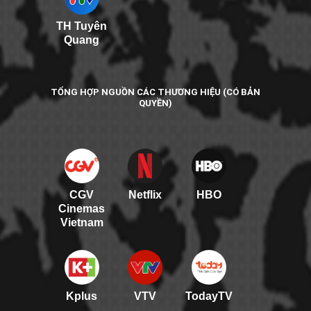
TH Tuyên
Quang
TỔNG HỢP NGUỒN CÁC THƯƠNG HIỆU (CÓ BẢN
QUYỀN)
CGV
Netflix
HBO
Cinemas
Vietnam
Kplus
VTV
TodayTV