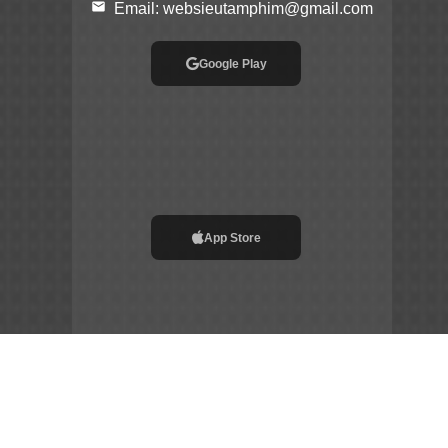
email
Email:
websieutamphim@gmail.com
Google Play
App Store
File APK