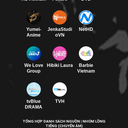
Yumei-
JenkaStudi
NetHD
Anime
oVN
We Love
Hibiki Laura
Barbie
Group
Vietnam
tvBlue
TVH
DRAMA
TỔNG HỢP DANH SÁCH NGUỒN | NHÓM LỒNG
TIẾNG (CHUYỂN ÂM)