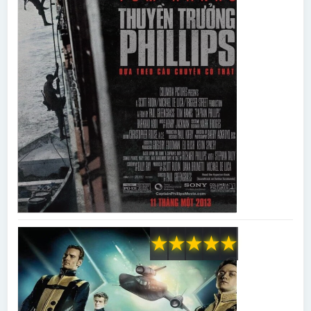
★
★
★
★
★