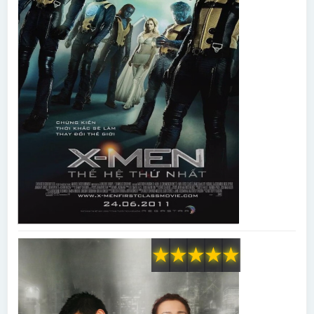
★
★
★
★
★