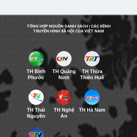
TỔNG HỢP NGUỒN DANH SÁCH | CÁC KÊNH
TRUYỀN HÌNH XÃ HỘI CỦA VIỆT NAM
TH Bình
TH Quảng
TH Thừa
Phước
Ninh
Thiên Huế
TH Thái
TH Nghệ
TH Hà Nam
Nguyên
An