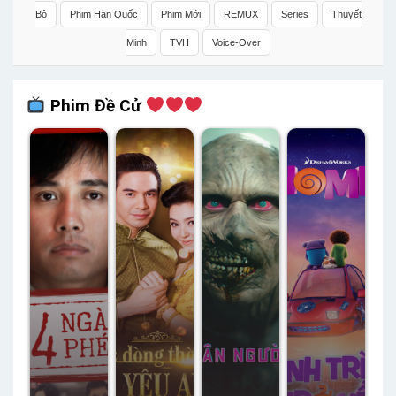
Bộ
Phim Hàn Quốc
Phim Mới
REMUX
Series
Thuyết
Minh
TVH
Voice-Over
Phim Đề Cử