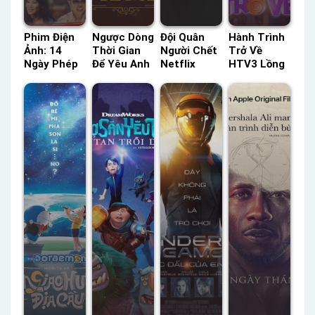
Phim Điện
Ngược Dòng
Đội Quân
Hành Trình
Ảnh: 14
Thời Gian
Người Chết
Trở Về
Ngày Phép
Để Yêu Anh
Netflix
HTV3 Lồng
Tiếng Việt –
VTC7 Lồng
Lồng Tiếng
Tiếng –
Status: HD
Tiếng –
– Status:
Status: HD
Tiếng Việt
Status: 40 /
HD Lồng
Lồng Tiếng
40 Lồng
Tiếng
Tiếng