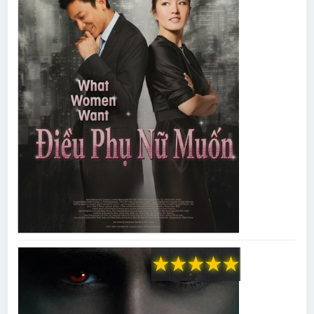
★
★
★
★
★