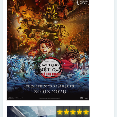
★
★
★
★
★