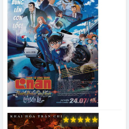
★
★
★
★
★