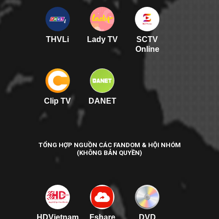
THVLi
Lady TV
SCTV
Online
Clip TV
DANET
TỔNG HỢP NGUỒN CÁC FANDOM & HỘI NHÓM
(KHÔNG BẢN QUYỀN)
HDVietnam
Fshare
DVD