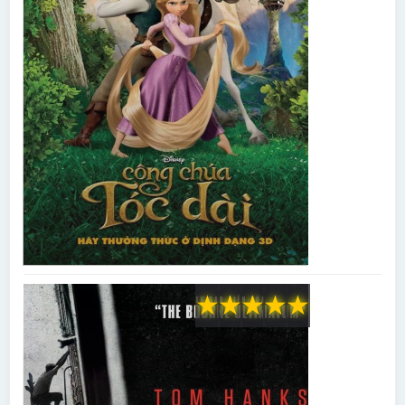
★
★
★
★
★