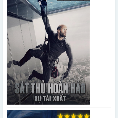
★
★
★
★
★