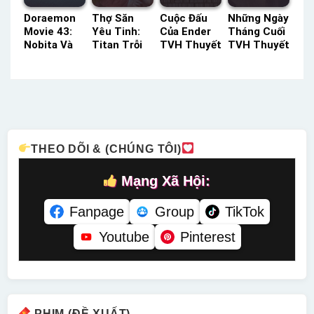
Doraemon
Thợ Săn
Cuộc Đấu
Những Ngày
Movie 43:
Yêu Tinh:
Của Ender
Tháng Cuối
Nobita Và
Titan Trỗi
TVH Thuyết
TVH Thuyết
Bản Giao
Dậy Netflix
Minh –
Minh –
Hưởng Địa
Lồng Tiếng
Status: HD
Status: HD
Cầu Lồng
– Status:
Thuyết
Thuyết
Tiếng –
HD Lồng
Minh
Minh
Status: HD
Tiếng
Lồng Tiếng
THEO DÕI & (CHÚNG TÔI)
Mạng Xã Hội:
Fanpage
Group
TikTok
Youtube
Pinterest
PHIM (ĐỀ XUẤT)