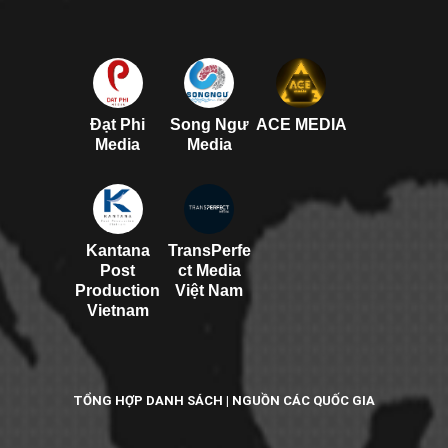
Đạt Phi
Song Ngư
ACE MEDIA
Media
Media
Kantana
TransPerfe
Post
ct Media
Production
Việt Nam
Vietnam
TỔNG HỢP DANH SÁCH | NGUỒN CÁC QUỐC GIA