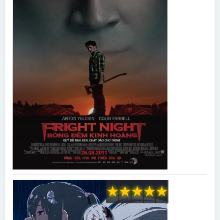
★
★
★
★
★