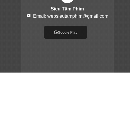
Siêu Tầm Phim
email
Email:
websieutamphim@gmail.com
Google Play
App Store