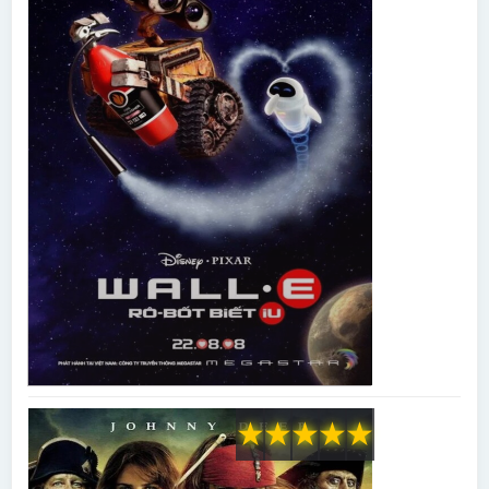
★
★
★
★
★