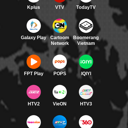
Kplus
VTV
TodayTV
Galaxy Play
Cartoom
Boomerang
Network
Vietnam
FPT Play
POPS
IQIYI
HTV2
VieON
HTV3