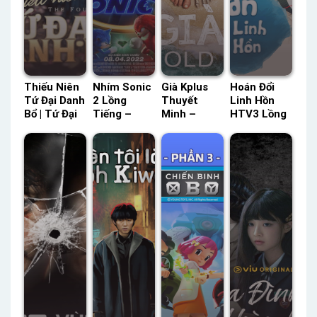
Thiếu Niên
Nhím Sonic
Già Kplus
Hoán Đổi
Tứ Đại Danh
2 Lồng
Thuyết
Linh Hồn
Bổ | Tứ Đại
Tiếng –
Minh –
HTV3 Lồng
Danh Bộ
Status: HD
Status: HD
Tiếng –
SCTV Lồng
Lồng Tiếng
Thuyết
Status: 16 /
Tiếng –
Minh
16 Lồng
Status: 44 /
Tiếng
44 Lồng
Tiếng