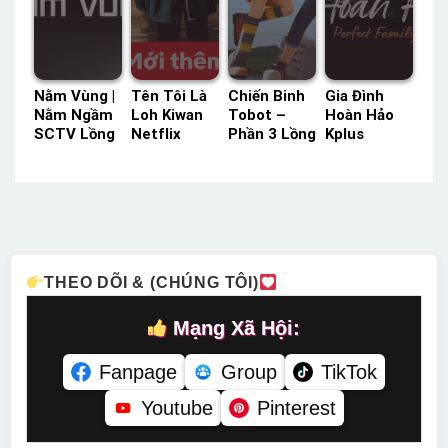
Nằm Vùng |
Tên Tôi Là
Chiến Binh
Gia Đình
Nằm Ngầm
Loh Kiwan
Tobot –
Hoàn Hảo
SCTV Lồng
Netflix
Phần 3 Lồng
Kplus
Tiếng –
Lồng Tiếng
Tiếng –
Thuyết
Status: 24 /
– Status:
Status: 43 /
Minh –
24 Lồng
HD Lồng
43 Lồng
Status: 18 /
Tiếng
Tiếng
Tiếng
18 Thuyết
Minh
THEO DÕI & (CHÚNG TÔI)
Mạng Xã Hội:
Fanpage
Group
TikTok
Youtube
Pinterest