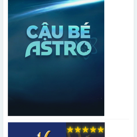
★
★
★
★
★