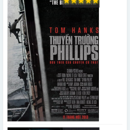
★
★
★
★
★