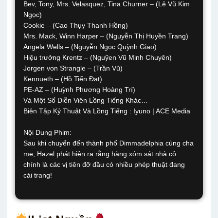
Bev, Tony, Mrs. Velasquez, Tina Churner – (Lê Vũ Kim
Ngọc)
Cookie – (Cao Thụy Thanh Hồng)
Mrs. Mack, Winn Harper – (Nguyễn Thị Huyền Trang)
Angela Wells – (Nguyễn Ngọc Quỳnh Giao)
Hiệu trưởng Krentz – (Nguỹen Vũ Minh Chuyên)
Jorgen von Strangle – (Trần Vũ)
Kennueth – (Hồ Tiến Đạt)
PE-AZ – (Huỳnh Phương Hoàng Trí)
Và Một Số Diễn Viên Lồng Tiếng Khác…
Biên Tập Kỷ Thuật Và Lồng Tiếng : Iyuno | ACE Media
Nội Dung Phim:
Sau khi chuyển đến thành phố Dimmadelphia cùng cha
mẹ, Hazel phát hiện ra rằng hàng xóm sát nhà cô
chính là các vị tiên đỡ đầu có nhiều phép thuật đang
cải trang!