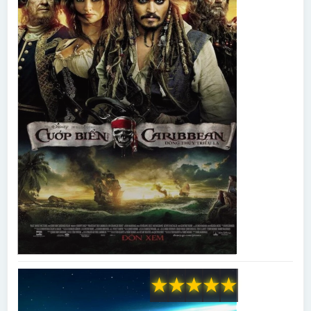
★
★
★
★
★