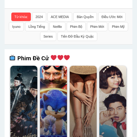
Từ khóa:
2024
ACE MEDIA
Bản Quyền
Điều Ước Mới
Iyuno
Lồng Tiếng
Netflix
Phim Bộ
Phim Mới
Phim Mỹ
Series
Tiên Đỡ Đầu Kỳ Quặc
Phim Đề Cử