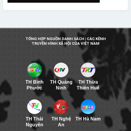
TỔNG HỢP NGUỒN DANH SÁCH | CÁC KÊNH
TRUYỀN HÌNH XÃ HỘI CỦA VIỆT NAM
TH Bình
TH Quảng
TH Thừa
Phước
Ninh
Thiên Huế
TH Thái
TH Nghệ
TH Hà Nam
Nguyên
An