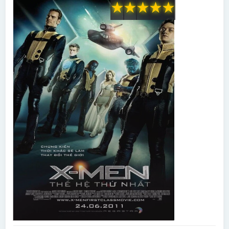
★
★
★
★
★