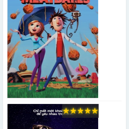
★
★
★
★
★