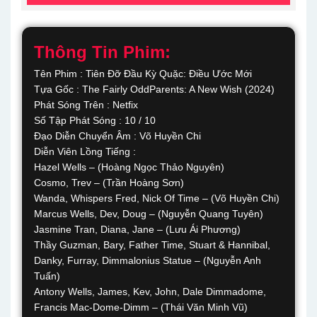
Thông Tin Phim:
Tên Phim : Tiên Đỡ Đầu Kỳ Quặc: Điều Ước Mới
Tựa Gốc : The Fairly OddParents: A New Wish (2024)
Phát Sóng Trên : Netfix
Số Tập Phát Sóng : 10 / 10
Đạo Diễn Chuyển Âm : Võ Huyền Chi
Diễn Viên Lồng Tiếng :
Hazel Wells – (Hoàng Ngọc Thảo Nguyên)
Cosmo, Trev – (Trần Hoàng Sơn)
Wanda, Whispers Fred, Nick Of Time – (Võ Huyền Chi)
Marcus Wells, Dev, Doug – (Nguyễn Quang Tuyên)
Jasmine Tran, Diana, Jane – (Lưu Ái Phương)
Thầy Guzman, Bary, Father Time, Stuart & Hannibal,
Danky, Furray, Dimmalonius Statue – (Nguyễn Anh
Tuấn)
Antony Wells, James, Kev, John, Dale Dimmadome,
Francis Mac-Dome-Dimm – (Thái Văn Minh Vũ)