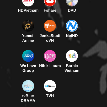
HDVietnam
Fshare
DVD
Yumei-
JenkaStudi
NetHD
Anime
oVN
We Love
Hibiki Laura
Barbie
Group
Vietnam
tvBlue
TVH
DRAMA