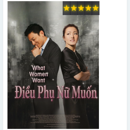
★
★
★
★
★