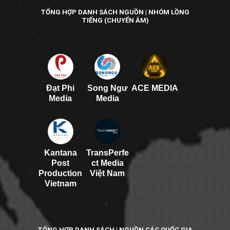
TỔNG HỢP DANH SÁCH NGUỒN | NHÓM LỒNG
TIẾNG (CHUYỂN ÂM)
Đạt Phi
Song Ngư
ACE MEDIA
Media
Media
Kantana
TransPerfe
Post
ct Media
Production
Việt Nam
Vietnam
TỔNG HỢP DANH SÁCH | NGUỒN CÁC QUỐC GIA