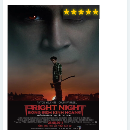
★
★
★
★
★