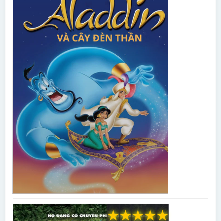
★
★
★
★
★