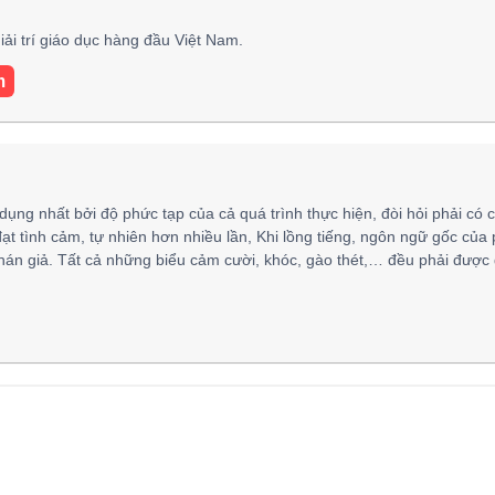
ải trí giáo dục hàng đầu Việt Nam.
m
 dụng nhất bởi độ phức tạp của cả quá trình thực hiện, đòi hỏi phải có 
đạt tình cảm, tự nhiên hơn nhiều lần, Khi lồng tiếng, ngôn ngữ gốc của
hán giả. Tất cả những biểu cảm cười, khóc, gào thét,… đều phải được 