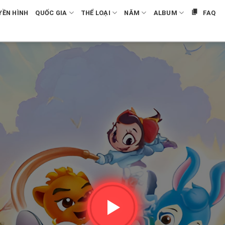
YỀN HÌNH
QUỐC GIA
THỂ LOẠI
NĂM
ALBUM
FAQ