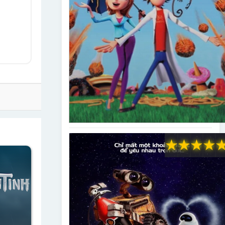
★
★
★
★