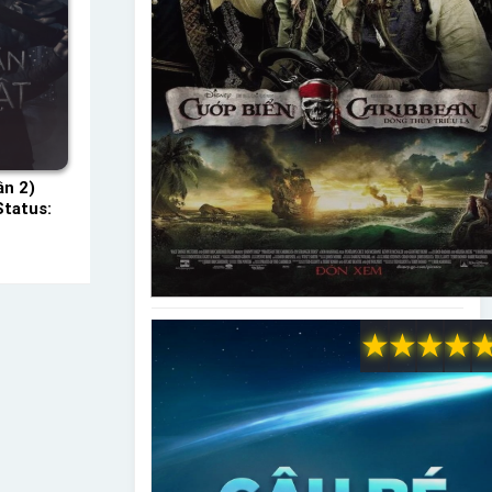
ần 2)
Status:
★
★
★
★