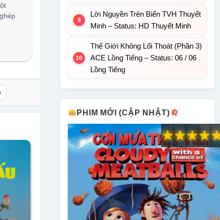
ột
Lời Nguyền Trên Biển TVH Thuyết
 ghép
Minh – Status: HD Thuyết Minh
Thế Giới Không Lối Thoát (Phần 3)
ACE Lồng Tiếng – Status: 06 / 06
Lồng Tiếng
h
PHIM MỚI (CẬP NHẬT)
★
★
★
★