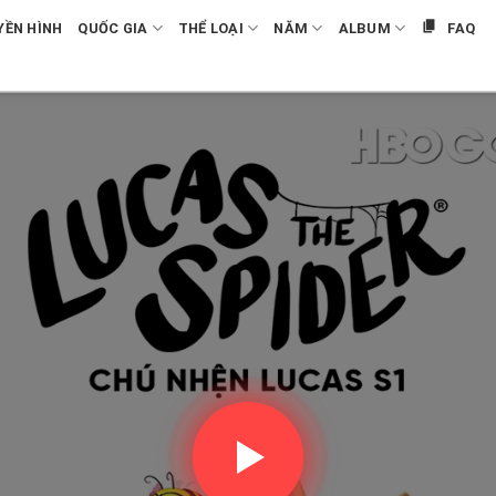
YỀN HÌNH
QUỐC GIA
THỂ LOẠI
NĂM
ALBUM
FAQ