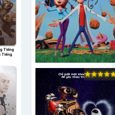
ng Tiếng
g Tiếng
★
★
★
★