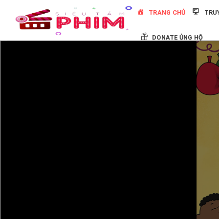
Skip
TRANG CHỦ
TRU
to
content
DONATE ỦNG HỘ