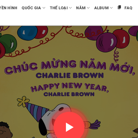
YỀN HÌNH
QUỐC GIA
THỂ LOẠI
NĂM
ALBUM
FAQ