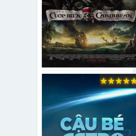
★
★
★
★