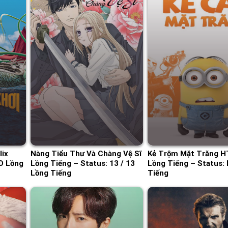
lix
Nàng Tiểu Thư Và Chàng Vệ Sĩ
Kẻ Trộm Mặt Trăng 
D Lồng
Lồng Tiếng – Status: 13 / 13
Lồng Tiếng – Status:
Lồng Tiếng
Tiếng