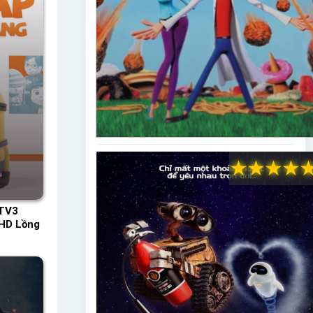
★
★
★
★
HTV3
 HD Lồng