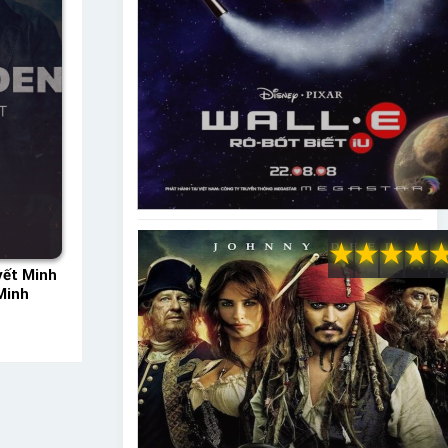
★
★
★
★
yết Minh
Minh