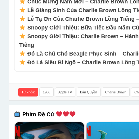
Chúc Mừng Năm Mới – Charlie Brown Lồng
Lễ Giáng Sinh Của Charlie Brown Lồng Ti
Lễ Tạ Ơn Của Charlie Brown Lồng Tiếng –
Snoopy Giới Thiệu: Bữa Tiệc Đầu Năm Củ
Snoopy Giới Thiệu: Charlie Brown – Hàn
Tiếng
Đó Là Chú Chó Beagle Phục Sinh – Charli
Đó Là Siêu Bí Ngô – Charlie Brown Lồng 
Từ khóa:
1986
Apple TV
Bản Quyền
Charlie Brown
Ch
Phim Đề Cử