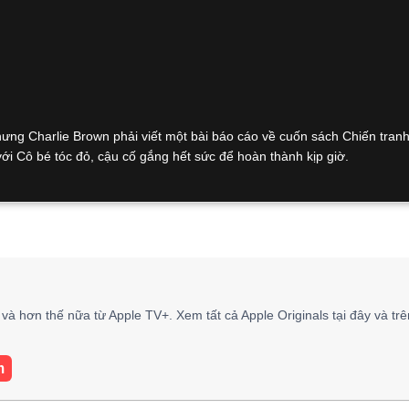
ng Charlie Brown phải viết một bài báo cáo về cuốn sách Chiến tran
với Cô bé tóc đỏ, cậu cố gắng hết sức để hoàn thành kịp giờ.
và hơn thế nữa từ Apple TV+. Xem tất cả Apple Originals tại đây và tr
m