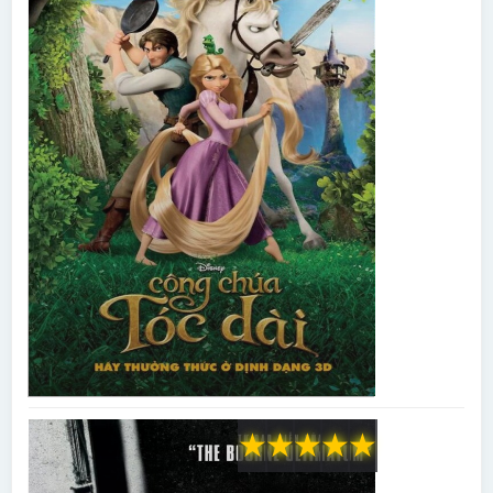
★
★
★
★
★