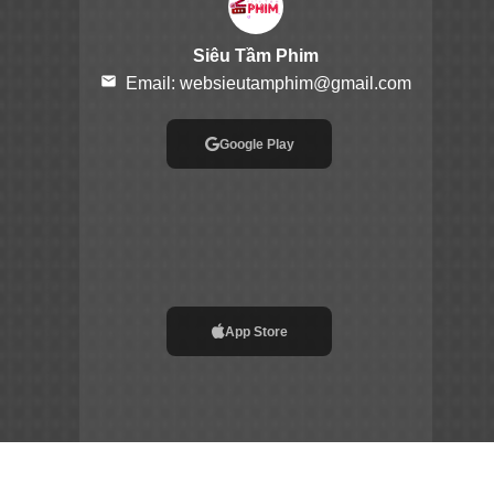
Siêu Tầm Phim
email
Email:
websieutamphim@gmail.com
Google Play
App Store