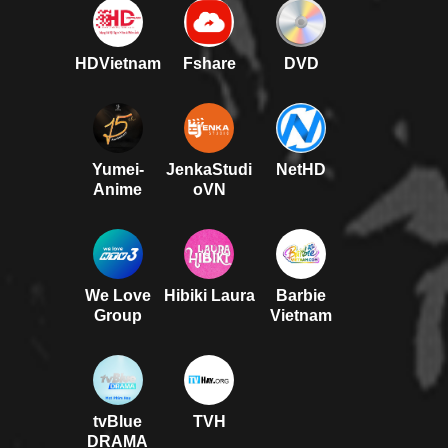
HDVietnam
Fshare
DVD
Yumei-
JenkaStudi
NetHD
Anime
oVN
We Love
Hibiki Laura
Barbie
Group
Vietnam
tvBlue
TVH
DRAMA