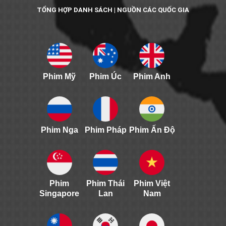
TỔNG HỢP DANH SÁCH | NGUỒN CÁC QUỐC GIA
Phim Mỹ
Phim Úc
Phim Anh
Phim Nga
Phim Pháp
Phim Ấn Độ
Phim
Phim Thái
Phim Việt
Singapore
Lan
Nam