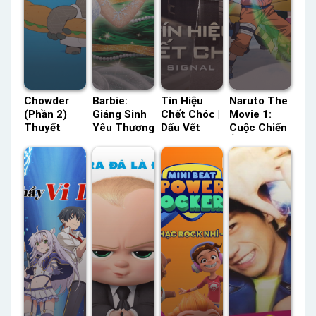
Chowder
Barbie:
Tín Hiệu
Naruto The
(Phần 2)
Giáng Sinh
Chết Chóc |
Movie 1:
Thuyết
Yêu Thương
Dấu Vết
Cuộc Chiến
Minh –
Thuyết
Vieon
Ở Tuyết
Status: 35 /
Minh –
Thuyết
Quốc HTV3
35 Thuyết
Status: HD
Minh –
Lồng Tiếng
Minh
Thuyết
Status: 16 /
– Status:
Minh
16 Thuyết
HD Lồng
Minh
Tiếng