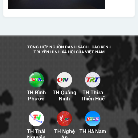
TỔNG HỢP NGUỒN DANH SÁCH | CÁC KÊNH
TRUYỀN HÌNH XÃ HỘI CỦA VIỆT NAM
TH Bình
TH Quảng
TH Thừa
Phước
Ninh
Thiên Huế
TH Thái
TH Nghệ
TH Hà Nam
Nguyên
An