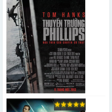
★
★
★
★
★