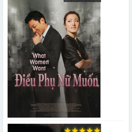
★
★
★
★
★