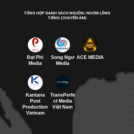
TỔNG HỢP DANH SÁCH NGUỒN | NHÓM LỒNG
TIẾNG (CHUYỂN ÂM)
Đạt Phi
Song Ngư
ACE MEDIA
Media
Media
Kantana
TransPerfe
Post
ct Media
Production
Việt Nam
Vietnam