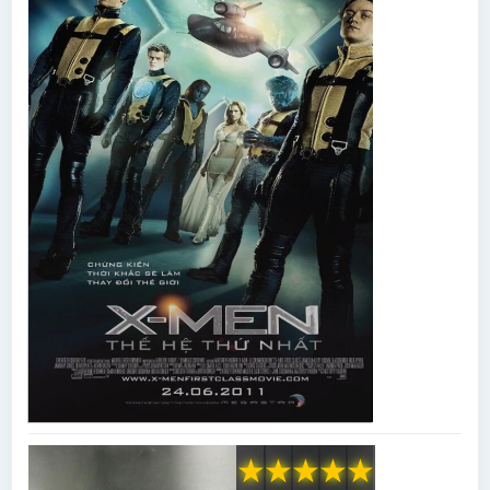
★
★
★
★
★