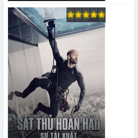
★
★
★
★
★