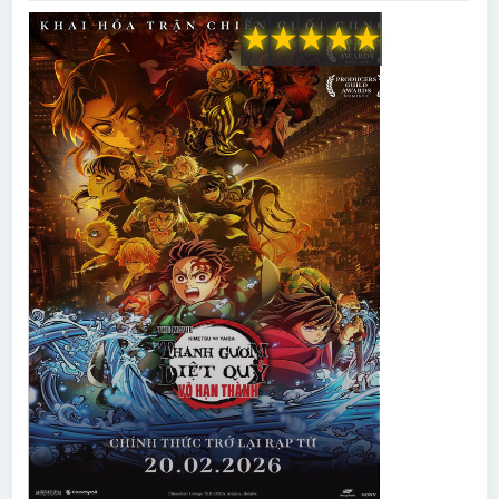
★
★
★
★
★