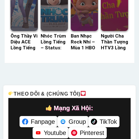
Ông Thầy Vi
Nhóc Trùm
Ban Nhạc
Người Cha
Diệu ACE
Lồng Tiếng
Rock Nhí –
Thần Tượng
Lồng Tiếng
– Status:
Mùa 1 HBO
HTV3 Lồng
– Status:
HD Lồng
Thuyết
Tiếng –
12 / 12
Tiếng
Minh –
Status: 10 /
Lồng Tiếng
Status: 26 /
10 Lồng
26 Thuyết
Tiếng
Minh
THEO DÕI & (CHÚNG TÔI)
Mạng Xã Hội:
Fanpage
Group
TikTok
Youtube
Pinterest