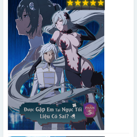
★
★
★
★
★