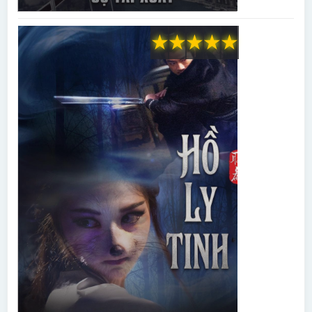
★
★
★
★
★