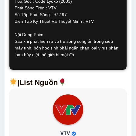
Tựa Gốc : Code Lyoko (2003)
Phát Sóng Trên : VTV
Số Tập Phát Sóng : 97 / 97
Biên Tập Kỷ Thuật Và Thuyết Minh : VTV
Nội Dung Phim:
Sau khi phát hiện ra vũ trụ song song ẩn trong siêu
máy tính, bốn học sinh phải ngăn chặn loại virus phản
loạn hủy diệt thế giới bí mật đó.
|List Nguồn
VTV