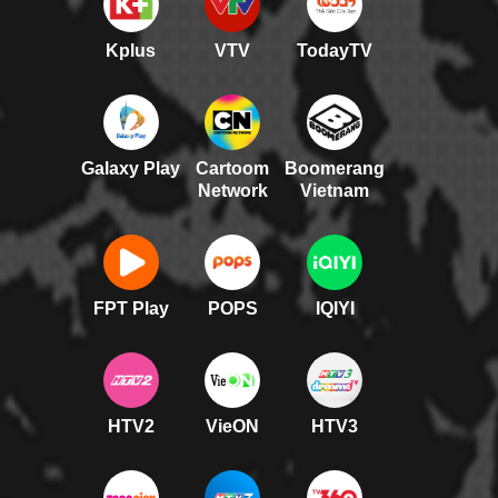
Kplus
VTV
TodayTV
Galaxy Play
Cartoom
Boomerang
Network
Vietnam
FPT Play
POPS
IQIYI
HTV2
VieON
HTV3