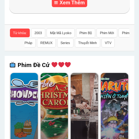
Xem Thêm
Từ khóa:
2003
Mật Mã Lyoko
Phim Bộ
Phim Mới
Phim
Pháp
REMUX
Series
Thuyết Minh
VTV
Phim Đề Cử