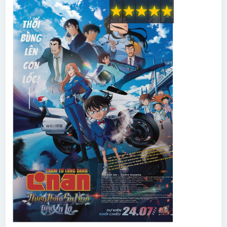
★
★
★
★
★