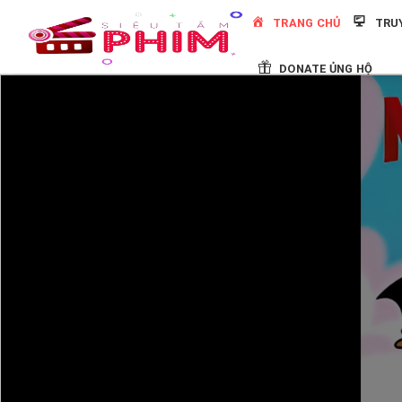
Skip
TRANG CHỦ
TRU
to
content
DONATE ỦNG HỘ