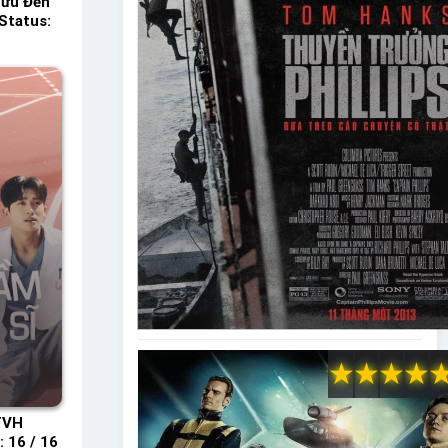
Lưu Đến
Status:
★
★
★
★
TVH
 16 / 16