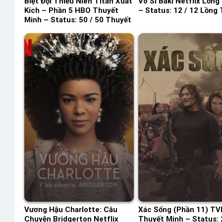
Biệt Đội Thiếu Niên Titan Xuất
Võ Sĩ Baki Netflix Lồng
Kích – Phần 5 HBO Thuyết
– Status: 12 / 12 Lồng 
Minh – Status: 50 / 50 Thuyết
Minh
Vương Hậu Charlotte: Câu
Xác Sống (Phần 11) TV
Chuyện Bridgerton Netflix
Thuyết Minh – Status: 