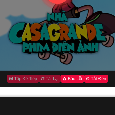
Tập Kế Tiếp
Tải Lại
Báo Lỗi
Tắt Đèn