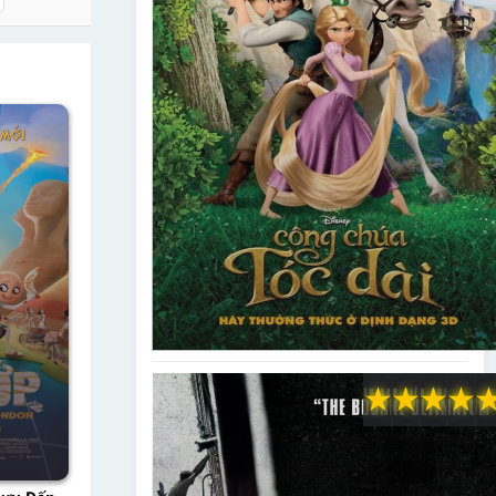
★
★
★
★