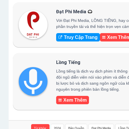
Đạt Phi Media
Với Đạt Phi Media, LỒNG TIẾNG, hay c
phần truyền tải và thể hiện trọn vẹn c
Truy Cập Trang
Xem Thê
Lồng Tiếng
Lồng tiếng là dịch vụ dịch phim ít thông
đội ngũ diễn viên nói vào phim và diễn 
bị lược bỏ và dịch sang ngôn ngữ của k
nguyên trong phiên bản lồng tiếng.
Xem Thêm
Từ khóa:
2024
Bản Quyền
Đạt Phi Media
Lồng T