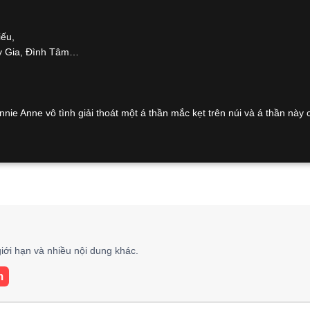
ếu,
y Gia, Đình Tâm…
nie Anne vô tình giải thoát một á thần mắc kẹt trên núi và á thần này 
iới hạn và nhiều nội dung khác.
m