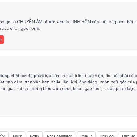
òn gọi là CHUYỂN ÂM, được xem là LINH HỒN của một bộ phim, bởi n
ảm xúc cho người xem.
m
 dụng nhất bởi độ phức tạp của cả quá trình thực hiện, đòi hỏi phải có 
đạt tình cảm, tự nhiên hơn nhiều lần, Khi lồng tiếng, ngôn ngữ gốc của
hán giả. Tất cả những biểu cảm cười, khóc, gào thét,… đều phải được 
iếng
Movie
Netflix
Nhà Casagrande
Phim Lẻ
Phim Mới
Phim Mỹ