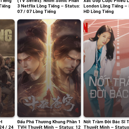
 Tiếng
(TV Series): Nhím Sonic Phần
Xác Ướp Cuộc Phiêu 
Tiếng
3 Netflix Lồng Tiếng – Status:
London Lồng Tiếng – 
07 / 07 Lồng Tiếng
HD Lồng Tiếng
H
Đấu Phá Thương Khung Phần 1
Nốt Trầm Đời Bác Sĩ 
24 / 24
TVH Thuyết Minh – Status: 12
Thuyết Minh – Status: