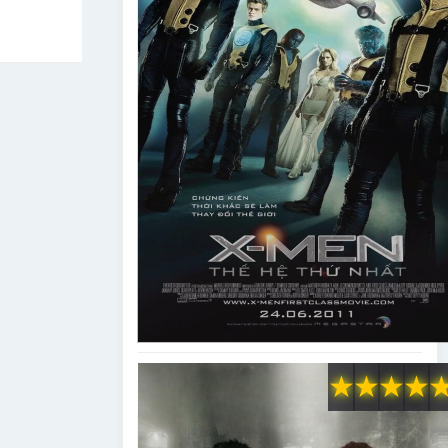
★
★
★
★