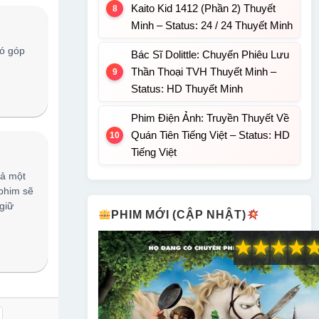
Kaito Kid 1412 (Phần 2) Thuyết
Minh – Status: 24 / 24 Thuyết Minh
ó góp
Bác Sĩ Dolittle: Chuyến Phiêu Lưu
Thần Thoại TVH Thuyết Minh –
Status: HD Thuyết Minh
Phim Điện Ảnh: Truyền Thuyết Về
Quán Tiên Tiếng Việt – Status: HD
Tiếng Việt
cả một
 phim sẽ
giữ
PHIM MỚI (CẬP NHẬT)
★
★
★
★