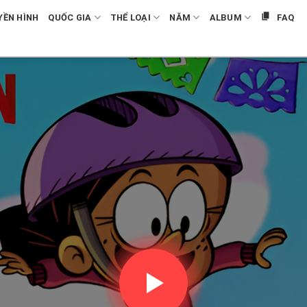
YỀN HÌNH
QUỐC GIA
THỂ LOẠI
NĂM
ALBUM
FAQ