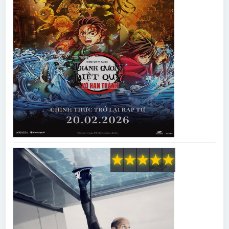
★
★
★
★
★