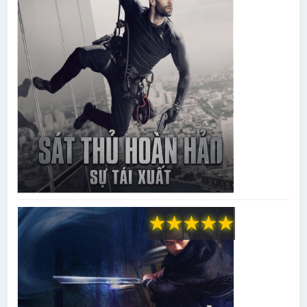
★
★
★
★
★