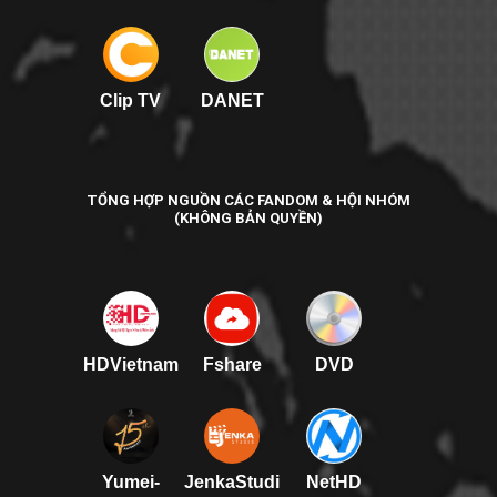
Clip TV
DANET
TỔNG HỢP NGUỒN CÁC FANDOM & HỘI NHÓM
(KHÔNG BẢN QUYỀN)
HDVietnam
Fshare
DVD
Yumei-
JenkaStudi
NetHD