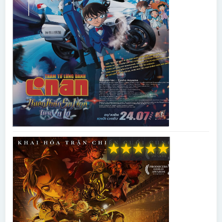
★
★
★
★
★