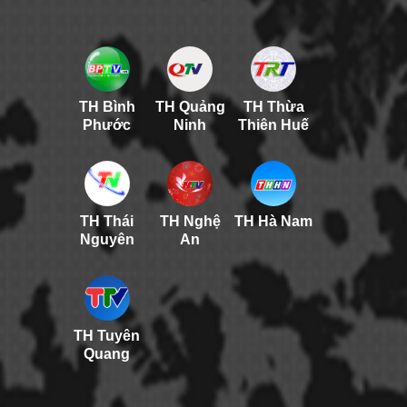
TH Bình
TH Quảng
TH Thừa
Phước
Ninh
Thiên Huế
TH Thái
TH Nghệ
TH Hà Nam
Nguyên
An
TH Tuyên
Quang