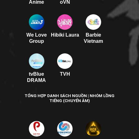
Anime
oVN
We Love
Hibiki Laura
Barbie
Group
Vietnam
tvBlue
TVH
DRAMA
TỔNG HỢP DANH SÁCH NGUỒN | NHÓM LỒNG
TIẾNG (CHUYỂN ÂM)