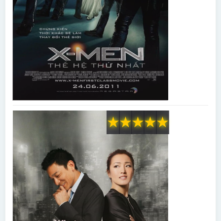
★
★
★
★
★