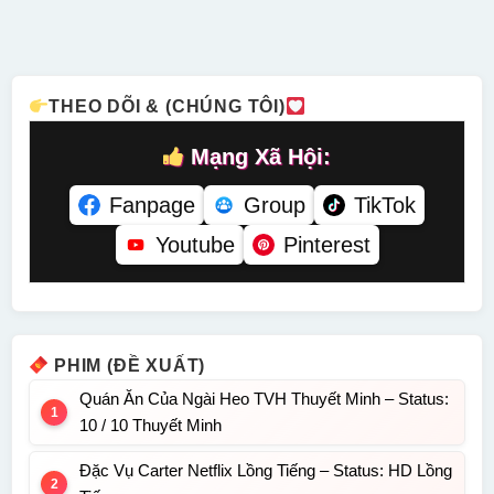
1 Lồng
– Status:
HD Lồng
16 Lồng
Tiếng –
HD Lồng
Tiếng
Tiếng
Status: 26 /
Tiếng
26 Lồng
Tiếng
THEO DÕI & (CHÚNG TÔI)
Mạng Xã Hội:
Fanpage
Group
TikTok
Youtube
Pinterest
PHIM (ĐỀ XUẤT)
Quán Ăn Của Ngài Heo TVH Thuyết Minh – Status:
10 / 10 Thuyết Minh
Đặc Vụ Carter Netflix Lồng Tiếng – Status: HD Lồng