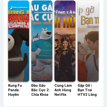
Thuyết
Thuyết
Lồng Tiếng
Status: 16 /
Minh –
Minh –
16 Thuyết
Status: 21 /
Status: 20 /
Minh
21 Lồng
20 Thuyết
Tiếng –
Minh
Thuyết
Minh
Kung Fu
Đầu Gấu
Cùng Làm
Gặp Gỡ |
Panda:
Bắc Cực 2:
Anh Hùng
Bạn Trai
Huyền
Chìa Khóa
Netflix
HTV2 Lồng
Thoại Anh
Thần Kỳ
Lồng Tiếng
Tiếng –
Hùng Phần
Lồng Tiếng
– Status:
Status: 16 /