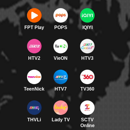
FPT Play
POPS
IQIYI
HTV2
VieON
HTV3
TeenNick
HTV7
TV360
THVLi
Lady TV
SCTV
Online