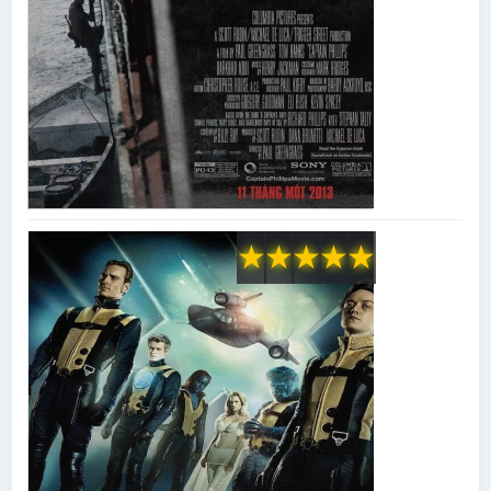
★
★
★
★
★