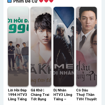
Phim Đề Cử
Lời Hồi Đáp
Gã Khờ |
Dị Nhân
Cô Dâu
1994 HTV3
Chàng Trai
HTV3 Lồng
Thuỷ Thần
Lồng Tiếng
Tốt Bụng
Tiếng –
TVH Thuyết
– Vieon
Vieon
Status: HD
Minh –