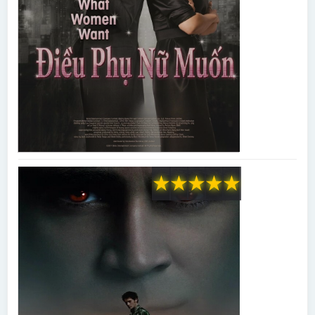
★
★
★
★
★