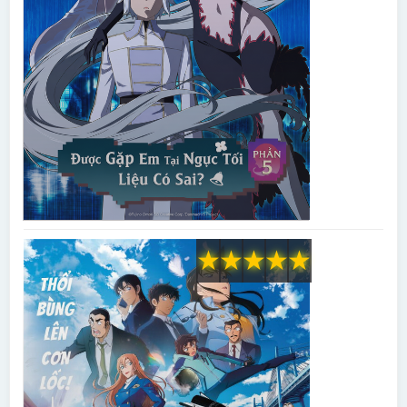
★
★
★
★
★