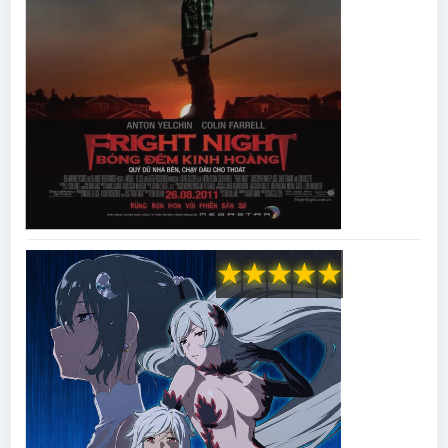
★
★
★
★
★