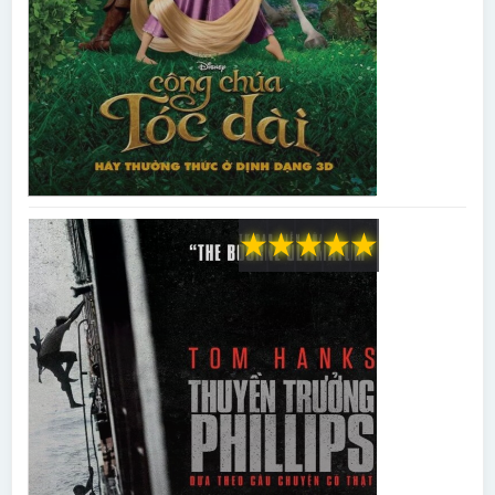
★
★
★
★
★