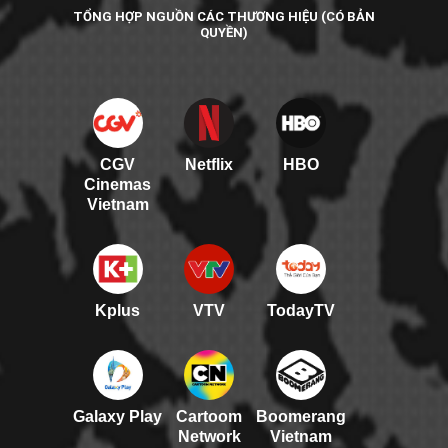
TỔNG HỢP NGUỒN CÁC THƯƠNG HIỆU (CÓ BẢN
QUYỀN)
CGV
Netflix
HBO
Cinemas
Vietnam
Kplus
VTV
TodayTV
Galaxy Play
Cartoom
Boomerang
Network
Vietnam