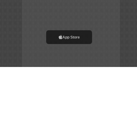
App Store
File APK