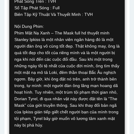
Phát Sóng Trên : TVH
Số Tập Phát Sóng : Full
Biên Tập Kỹ Thuật Và Thuyết Minh : TVH
Nội Dung Phim:
Phim Mặt Nạ Xanh – The Mask full hd thuyết minh
Stanley Ipkiss là một nhân viên ngân hàng đó là một
người đàn ông vô cùng tốt đẹp. Thật không may, ông là
quá tốt đẹp cho tốt của riêng mình và là một người bị
nga khi nói đến các cuộc đối đầu. Sau khi một trong
những ngày tồi tệ nhất của cuộc đời mình, ông tìm thấy
một mặt nạ mô tả Loki, đêm thần thoại Bắc Âu nghịch
ngợm. Bây giờ, khi ông đặt nó trên, anh trở thành bên
trong, tự mình: một người đàn ông lãng mạn hoang dã
hoạt hình. Tuy nhiên, một trùm tội phạm thời gian nhỏ,
Dorian Tyrel, đi qua nhân vật này được đặt tên là “The
Mask” của giới truyền thông. Sau khi thay đổi bản ngã
của Ipkiss gián tiếp giết chết người bạn của mình trong
tội phạm, Tyrel bây giờ muốn vô lương tâm xanh mặt
này bị phá hủy.