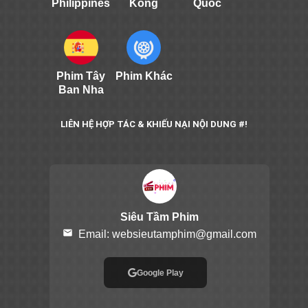
Philippines
Kông
Quốc
Phim Tây
Phim Khác
Ban Nha
LIÊN HỆ HỢP TÁC & KHIẾU NẠI NỘI DUNG #!
Siêu Tầm Phim
email
Email:
websieutamphim@gmail.com
Google Play