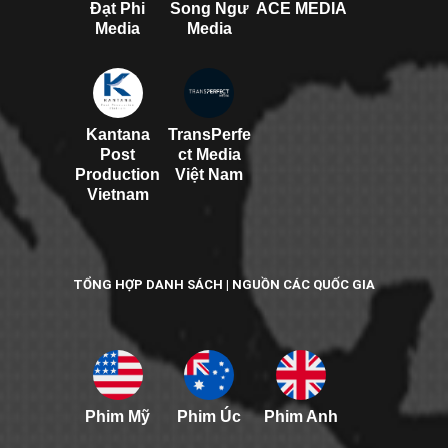
Đạt Phi
Song Ngư
ACE MEDIA
Media
Media
Kantana
TransPerfe
Post
ct Media
Production
Việt Nam
Vietnam
TỔNG HỢP DANH SÁCH | NGUỒN CÁC QUỐC GIA
Phim Mỹ
Phim Úc
Phim Anh