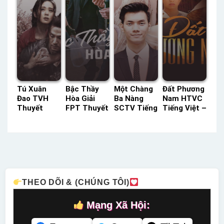
Tú Xuân
Bậc Thầy
Một Chàng
Đất Phương
Đao TVH
Hòa Giải
Ba Nàng
Nam HTVC
Thuyết
FPT Thuyết
SCTV Tiếng
Tiếng Việt –
Minh –
Minh –
Việt –
Status: 11 /
Status: HD
Status: 04 /
Status: 30 /
11 Tiếng
Thuyết
12 Thuyết
30 Tiếng
Việt
Minh
Minh
Việt
THEO DÕI & (CHÚNG TÔI)
Mạng Xã Hội: