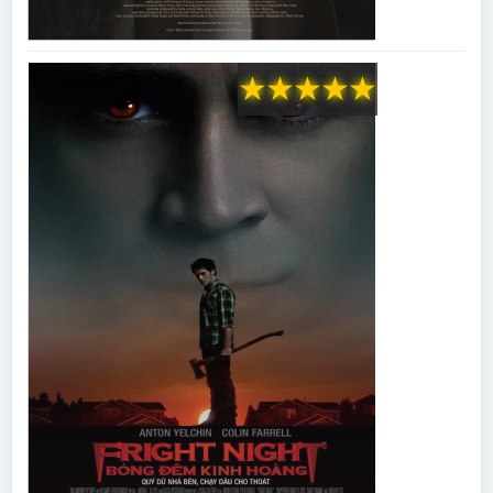
★
★
★
★
★