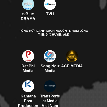
tvBlue
TVH
DRAMA
TỔNG HỢP DANH SÁCH NGUỒN | NHÓM LỒNG
TIẾNG (CHUYỂN ÂM)
Đạt Phi
Song Ngư
ACE MEDIA
Media
Media
Kantana
TransPerfe
Post
ct Media
Production
Việt Nam