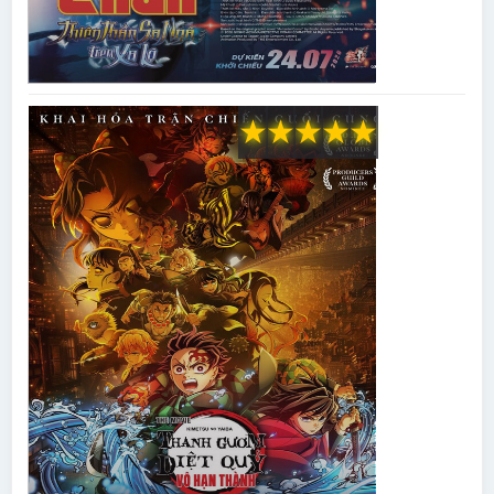
★
★
★
★
★