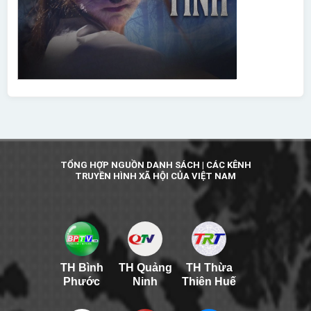
TỔNG HỢP NGUỒN DANH SÁCH | CÁC KÊNH
TRUYỀN HÌNH XÃ HỘI CỦA VIỆT NAM
TH Bình
TH Quảng
TH Thừa
Phước
Ninh
Thiên Huế