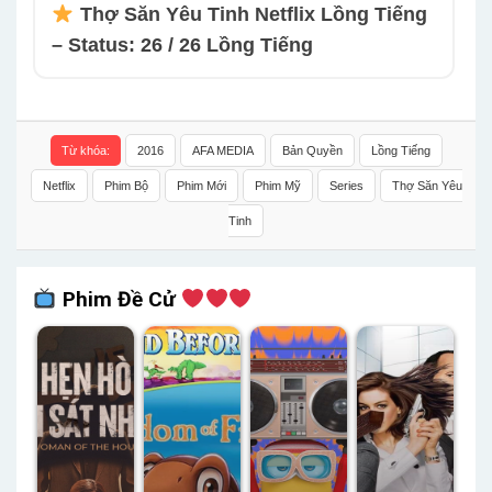
Thợ Săn Yêu Tinh Netflix Lồng Tiếng
– Status: 26 / 26 Lồng Tiếng
Từ khóa:
2016
AFA MEDIA
Bản Quyền
Lồng Tiếng
Netflix
Phim Bộ
Phim Mới
Phim Mỹ
Series
Thợ Săn Yêu
Tinh
Phim Đề Cử