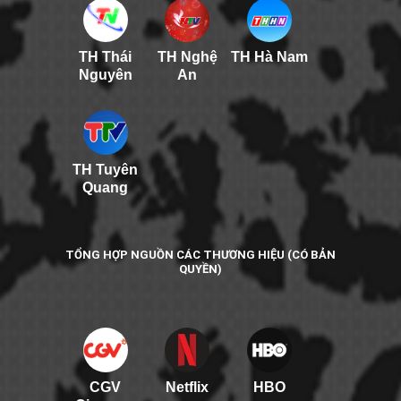
TH Thái
TH Nghệ
TH Hà Nam
Nguyên
An
TH Tuyên
Quang
TỔNG HỢP NGUỒN CÁC THƯƠNG HIỆU (CÓ BẢN
QUYỀN)
CGV
Netflix
HBO