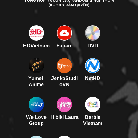
TỔNG HỢP NGUỒN CÁC FANDOM & HỘI NHÓM
(KHÔNG BẢN QUYỀN)
HDVietnam
Fshare
DVD
Yumei-
JenkaStudi
NetHD
Anime
oVN
We Love
Hibiki Laura
Barbie
Group
Vietnam