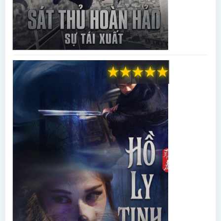
★
★
★
★
★