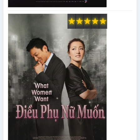
★
★
★
★
★