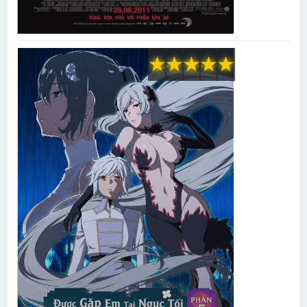
★
★
★
★
★