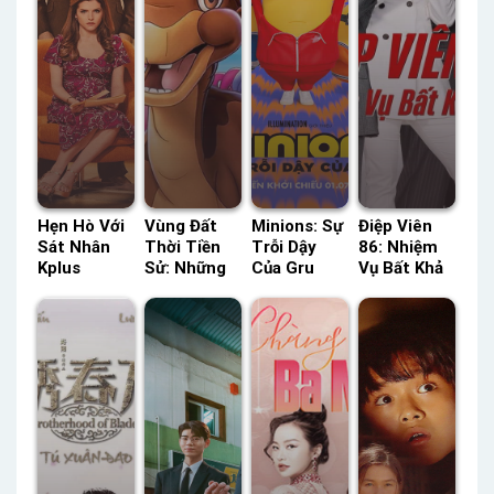
Hẹn Hò Với
Vùng Đất
Minions: Sự
Điệp Viên
Sát Nhân
Thời Tiền
Trỗi Dậy
86: Nhiệm
Kplus
Sử: Những
Của Gru
Vụ Bất Khả
Thuyết
Người Bạn
Lồng Tiếng
Thi VTV
Minh –
Sáng Suốt
– Status:
Thuyết
Status: HD
HTV3 Lồng
HD Lồng
Minh –
Thuyết
Tiếng –
Tiếng
Status: HD
Minh
Status: HD
Thuyết
Lồng Tiếng
Minh