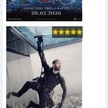
★
★
★
★
★