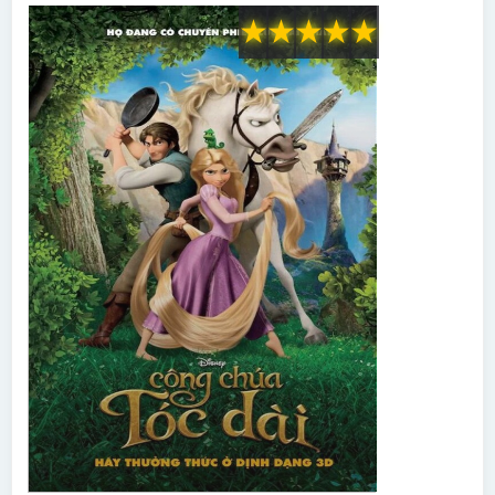
★
★
★
★
★