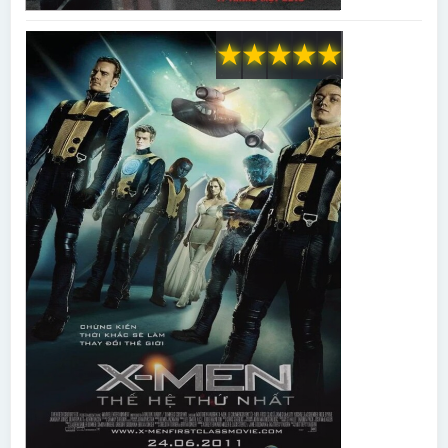
★
★
★
★
★