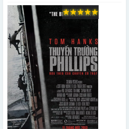
★
★
★
★
★