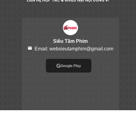
LIÊN HỆ HỢP TÁC & KHIẾU NẠI NỘI DUNG #!
Siêu Tầm Phim
email
Email:
websieutamphim@gmail.com
Google Play
App Store