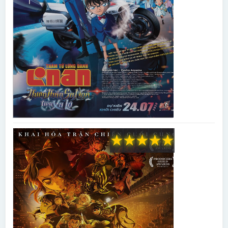
★
★
★
★
★