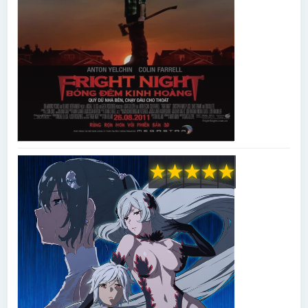
★
★
★
★
★