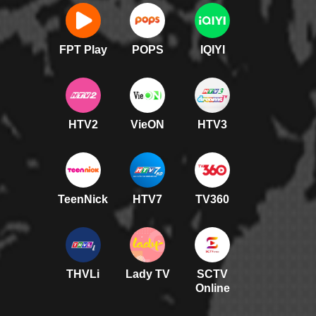
FPT Play
POPS
IQIYI
HTV2
VieON
HTV3
TeenNick
HTV7
TV360
THVLi
Lady TV
SCTV
Online