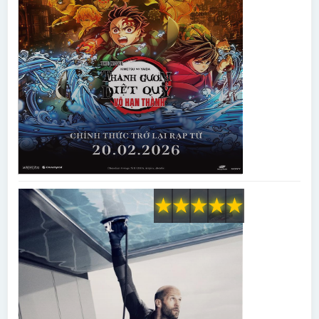
★
★
★
★
★