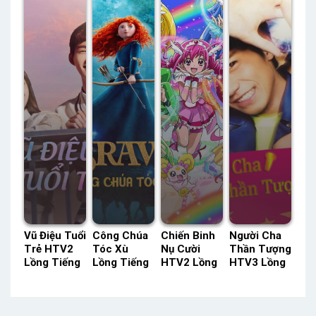
Minh –
Tiếng
Status: HD
37 Không
Status: 26 /
Thuyết
Thoại
26 Thuyết
Minh
Minh
Vũ Điệu Tuổi
Công Chúa
Chiến Binh
Người Cha
Trẻ HTV2
Tóc Xù
Nụ Cười
Thần Tượng
Lồng Tiếng
Lồng Tiếng
HTV2 Lồng
HTV3 Lồng
– Status:
– Status:
Tiếng –
Tiếng –
18 / 18
HD Lồng
Status: 48 /
Status: 10 /
Lồng Tiếng
Tiếng
48 Lồng
10 Lồng