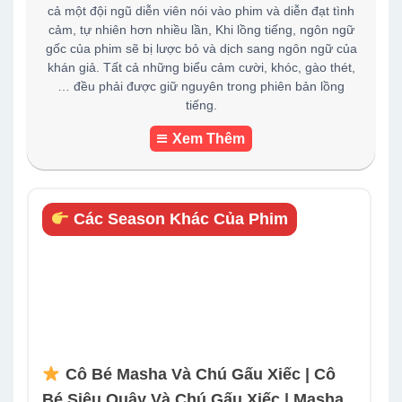
cả một đội ngũ diễn viên nói vào phim và diễn đạt tình
cảm, tự nhiên hơn nhiều lần, Khi lồng tiếng, ngôn ngữ
gốc của phim sẽ bị lược bỏ và dịch sang ngôn ngữ của
khán giả. Tất cả những biểu cảm cười, khóc, gào thét,
… đều phải được giữ nguyên trong phiên bản lồng
tiếng.
Xem Thêm
Các Season Khác Của Phim
Cô Bé Masha Và Chú Gấu Xiếc | Cô
Bé Siêu Quậy Và Chú Gấu Xiếc | Masha