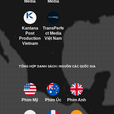
Media
Media
Kantana
TransPerfe
Post
ct Media
Production
Việt Nam
Vietnam
TỔNG HỢP DANH SÁCH | NGUỒN CÁC QUỐC GIA
Phim Mỹ
Phim Úc
Phim Anh