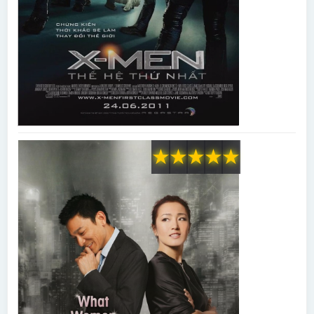
★
★
★
★
★