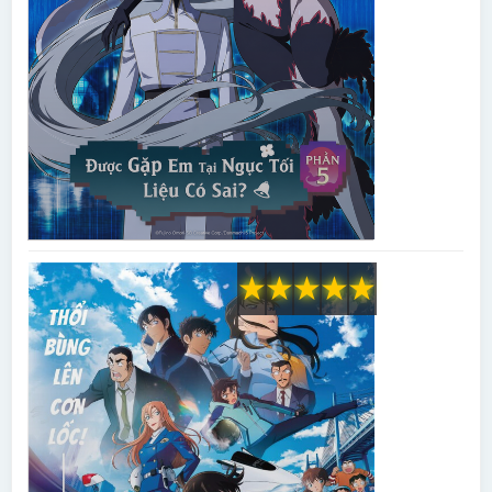
★
★
★
★
★