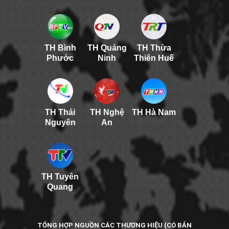
TH Bình
TH Quảng
TH Thừa
Phước
Ninh
Thiên Huế
TH Thái
TH Nghệ
TH Hà Nam
Nguyên
An
TH Tuyên
Quang
TỔNG HỢP NGUỒN CÁC THƯƠNG HIỆU (CÓ BẢN