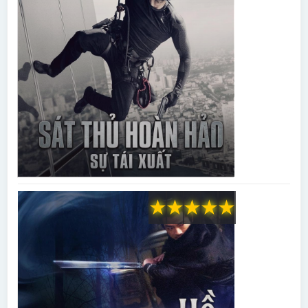
★
★
★
★
★