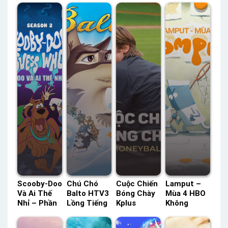
Scooby-Doo
Chú Chó
Cuộc Chiến
Lamput –
Và Ai Thế
Balto HTV3
Bóng Chày
Mùa 4 HBO
Nhỉ – Phần
Lồng Tiếng
Kplus
Không
2 HBO
– Status:
Thuyết
Thoại –
Thuyết
HD Lồng
Minh –
Status: 37 /