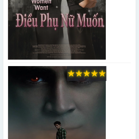
★
★
★
★
★