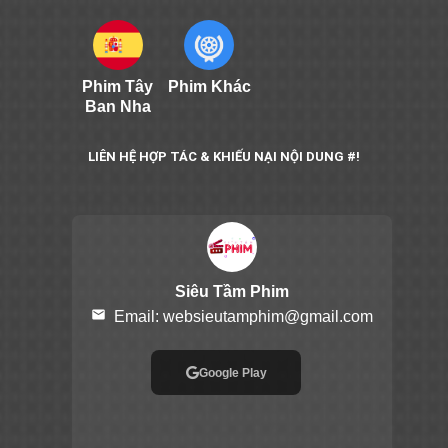
Phim Tây
Phim Khác
Ban Nha
LIÊN HỆ HỢP TÁC & KHIẾU NẠI NỘI DUNG #!
Siêu Tầm Phim
email
Email:
websieutamphim@gmail.com
Google Play