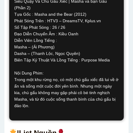
Siêu Quậy Và Chú Gấu Xiếc | Masha và bạn Gấu
(Phần 2)
Tựa Gốc : Masha and the Bear (2012)
Phát Sóng Trên : HTV3 – DreamsTV, Kplus.vn
Số Tập Phát Sóng : 26 / 26
Đạo Diễn Chuyển Âm : Kiều Oanh
Diễn Viên Lồng Tiếng :
Masha – (Ái Phương)
Dasha – (Thanh Lộc, Ngọc Quyên)
Biên Tập Kỷ Thuật Và Lồng Tiếng : Purpose Media
Nội Dung Phim:
Trong một khu rừng nọ, có một chú gấu xiếc đã lui về ở
ẩn và sống một cuộc đời yên bình. Nhưng một ngày
kia, chú gấu không may gặp phải cô bé tinh nghịch
Masha, và từ đó cuộc sống thanh bình của chú gấu bị
đảo lộn.
|List Nguồn