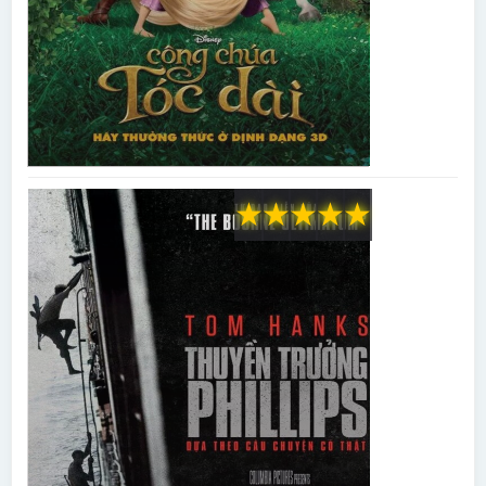
★
★
★
★
★