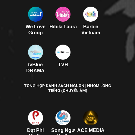
We Love
Hibiki Laura
Barbie
Group
Vietnam
tvBlue
TVH
DRAMA
TỔNG HỢP DANH SÁCH NGUỒN | NHÓM LỒNG
TIẾNG (CHUYỂN ÂM)
Đạt Phi
Song Ngư
ACE MEDIA