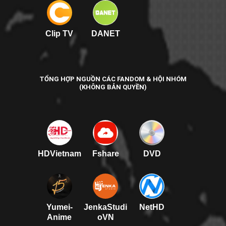
Clip TV
DANET
TỔNG HỢP NGUỒN CÁC FANDOM & HỘI NHÓM
(KHÔNG BẢN QUYỀN)
HDVietnam
Fshare
DVD
Yumei-
JenkaStudi
NetHD
Anime
oVN