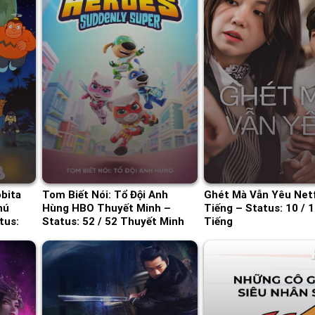
bita
Tom Biết Nói: Tổ Đội Anh
Ghét Mà Vẫn Yêu Netf
hú
Hùng HBO Thuyết Minh –
Tiếng – Status: 10 / 
tus:
Status: 52 / 52 Thuyết Minh
Tiếng