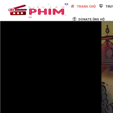
Skip
TRANG CHỦ
TRU
to
content
DONATE ỦNG HỘ