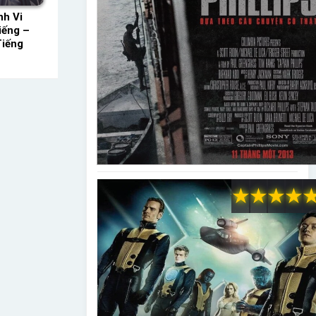
nh Vi
iếng –
Tiếng
★
★
★
★