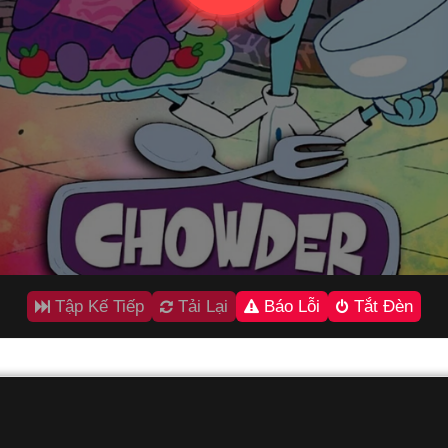
Tập Kế Tiếp
Tải Lại
Báo Lỗi
Tắt Đèn