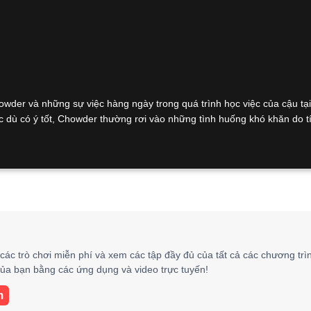
der và những sự việc hàng ngày trong quá trình học việc của cậu tạ
dù có ý tốt, Chowder thường rơi vào những tình huống khó khăn do t
 các trò chơi miễn phí và xem các tập đầy đủ của tất cả các chương trì
của bạn bằng các ứng dụng và video trực tuyến!
m