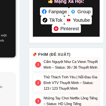
Mạng Xã Hội:
Fanpage
Group
TikTok
Youtube
Pinterest
i một
ính
PHIM (ĐỀ XUẤT)
Cẩm Nguyệt Như Ca Vieon Thuyết
Minh – Status: 36 / 36 Thuyết Minh
Thử Thách Tình Yêu | Nỗi Đau Gia
Đình VTV Thuyết Minh – Status:
nh
123 / 123 Thuyết Minh
Những Tay Chơi Netflix Lồng Tiếng
– Status: HD Lồng Tiếng