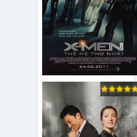
★
★
★
★