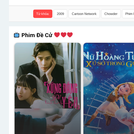
Từ khóa:
2009
Cartoon Network
Chowder
Phim 
Phim Đề Cử