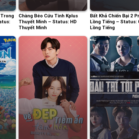
 Trong
Chàng Béo Cứu Tinh Kplus
Bất Khả Chiến Bại 2 P
atus:
Thuyết Minh – Status: HD
Lồng Tiếng – Status: 
Thuyết Minh
Lồng Tiếng