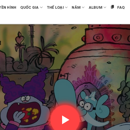
YỀN HÌNH
QUỐC GIA
THỂ LOẠI
NĂM
ALBUM
FAQ