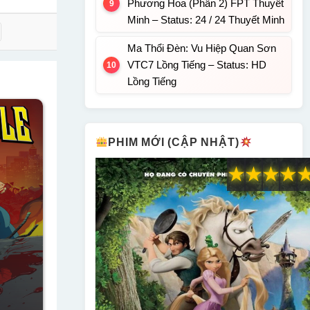
Phương Hoa (Phân 2) FPT Thuyết
Minh – Status: 24 / 24 Thuyết Minh
Ma Thổi Đèn: Vu Hiệp Quan Sơn
VTC7 Lồng Tiếng – Status: HD
Lồng Tiếng
PHIM MỚI (CẬP NHẬT)
★
★
★
★