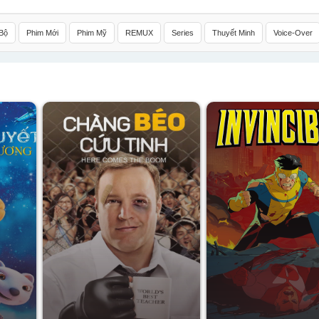
Bộ
Phim Mới
Phim Mỹ
REMUX
Series
Thuyết Minh
Voice-Over