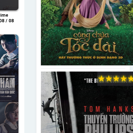
rime
08 / 08
★
★
★
★