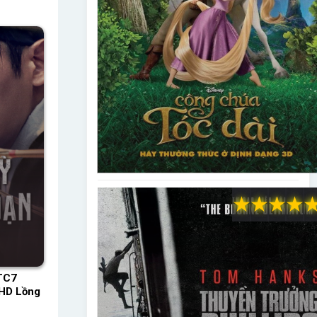
★
★
★
★
TC7
 HD Lồng