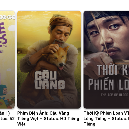
ần 1)
Phim Điện Ảnh: Cậu Vàng
Thời Kỳ Phiến Loạn V
tus: 52
Tiếng Việt – Status: HD Tiếng
Lồng Tiếng – Status:
Việt
Tiếng