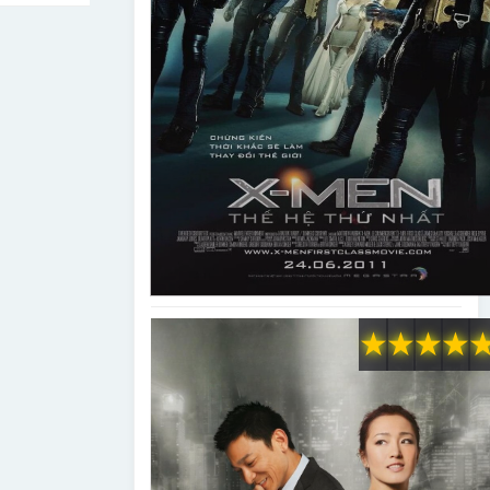
★
★
★
★