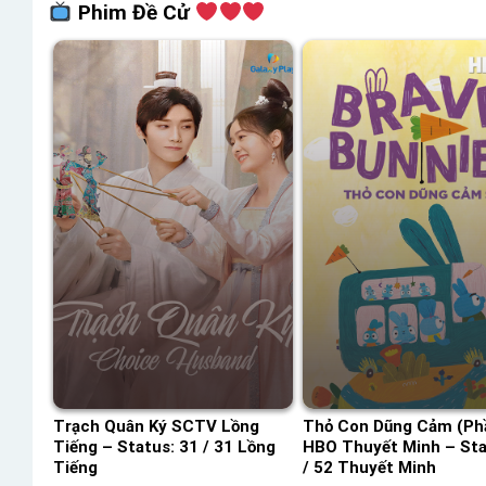
Phim Đề Cử
Trạch Quân Ký SCTV Lồng
Thỏ Con Dũng Cảm (Ph
Tiếng – Status: 31 / 31 Lồng
HBO Thuyết Minh – Sta
Tiếng
/ 52 Thuyết Minh