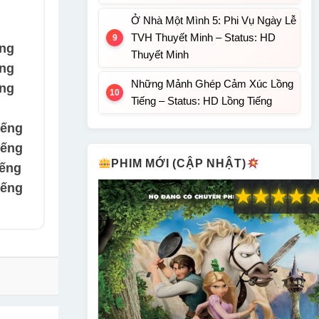
Ở Nhà Một Mình 5: Phi Vụ Ngày Lễ
TVH Thuyết Minh – Status: HD
ếng
Thuyết Minh
ếng
Những Mảnh Ghép Cảm Xúc Lồng
ếng
Tiếng – Status: HD Lồng Tiếng
iếng
iếng
PHIM MỚI (CẬP NHẬT)
iếng
iếng
★
★
★
★