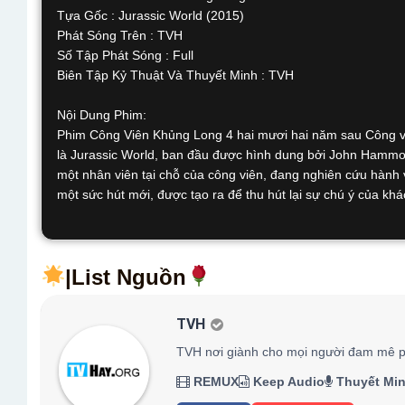
Tựa Gốc : Jurassic World (2015)
Phát Sóng Trên : TVH
Số Tập Phát Sóng : Full
Biên Tập Kỷ Thuật Và Thuyết Minh : TVH
Nội Dung Phim:
Phim Công Viên Khủng Long 4 hai mươi hai năm sau Công viên
là Jurassic World, ban đầu được hình dung bởi John Hammo
một nhân viên tại chỗ của công viên, đang nghiên cứu hành v
một sức hút mới, được tạo ra để thu hút lại sự chú ý của kh
|List Nguồn
TVH
TVH nơi giành cho mọi người đam mê p
REMUX
Keep Audio
Thuyết Mi