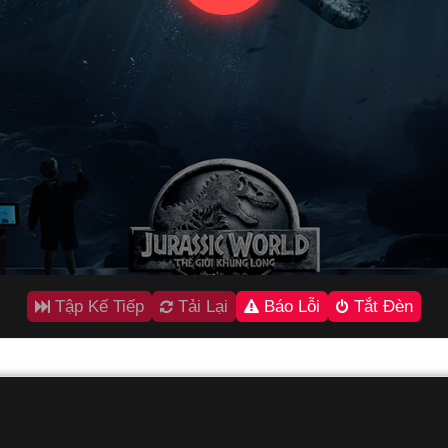
Tập Kế Tiếp
Tải Lại
Báo Lỗi
Tắt Đèn