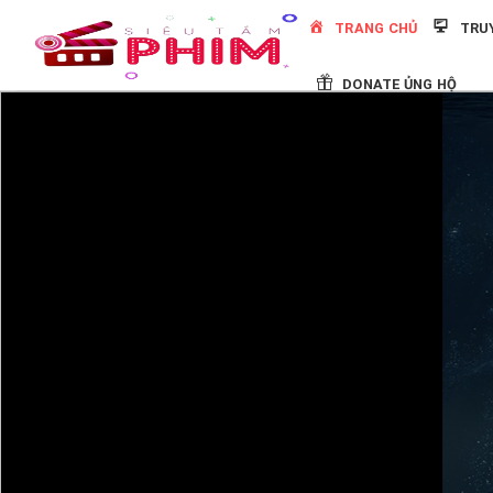
Skip
TRANG CHỦ
TRU
to
content
DONATE ỦNG HỘ