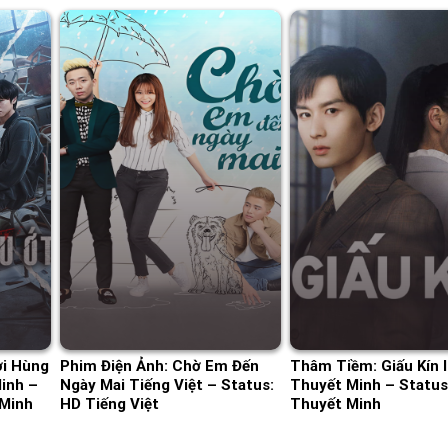
ời Hùng
Phim Điện Ảnh: Chờ Em Đến
Thâm Tiềm: Giấu Kín I
inh –
Ngày Mai Tiếng Việt – Status:
Thuyết Minh – Status:
 Minh
HD Tiếng Việt
Thuyết Minh