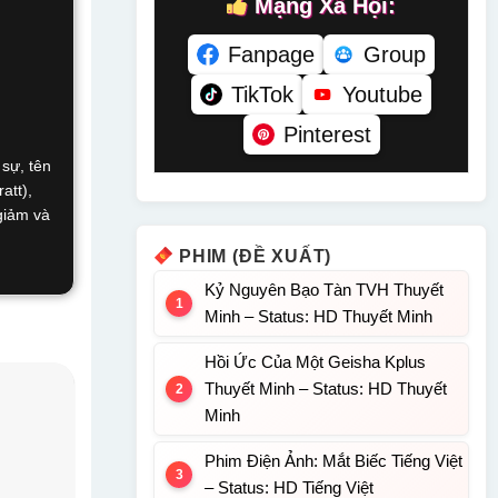
Mạng Xã Hội:
Fanpage
Group
TikTok
Youtube
Pinterest
 sự, tên
att),
giảm và
PHIM (ĐỀ XUẤT)
Kỷ Nguyên Bạo Tàn TVH Thuyết
Minh – Status: HD Thuyết Minh
Hồi Ức Của Một Geisha Kplus
Thuyết Minh – Status: HD Thuyết
Minh
Phim Điện Ảnh: Mắt Biếc Tiếng Việt
– Status: HD Tiếng Việt