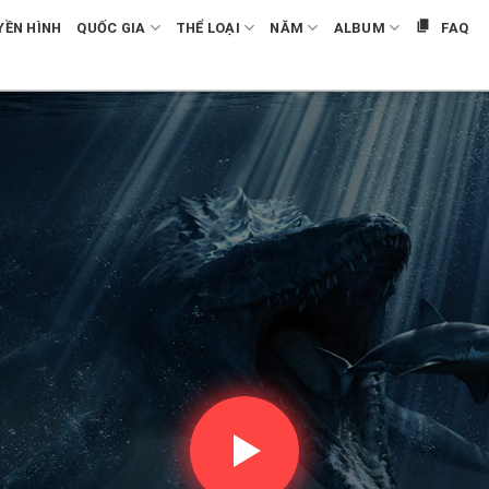
YỀN HÌNH
QUỐC GIA
THỂ LOẠI
NĂM
ALBUM
FAQ