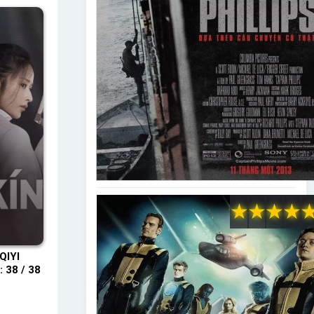
★
★
★
★
QIYI
 38 / 38