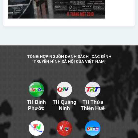
TỔNG HỢP NGUỒN DANH SÁCH | CÁC KÊNH
TRUYỀN HÌNH XÃ HỘI CỦA VIỆT NAM
TH Bình
TH Quảng
TH Thừa
Phước
Ninh
Thiên Huế