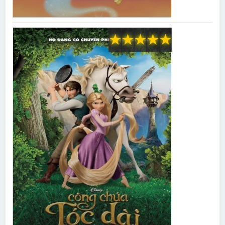
★
★
★
★
★