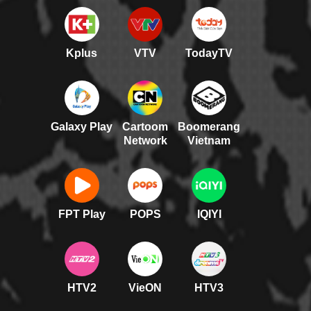
Kplus
VTV
TodayTV
Galaxy Play
Cartoom
Boomerang
Network
Vietnam
FPT Play
POPS
IQIYI
HTV2
VieON
HTV3