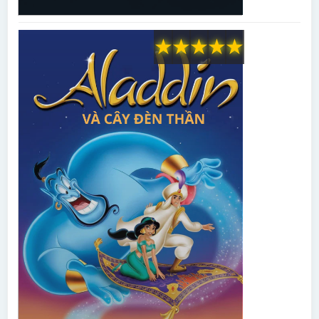
★
★
★
★
★