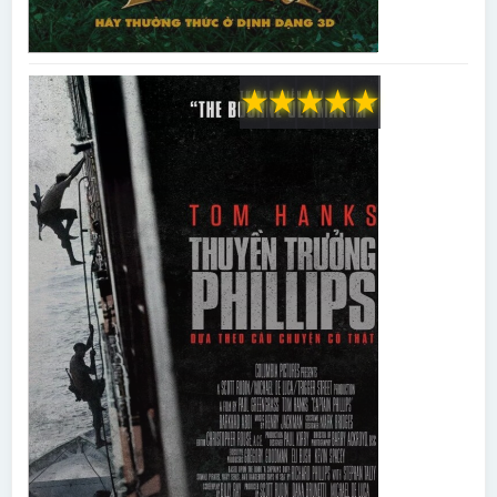
★
★
★
★
★