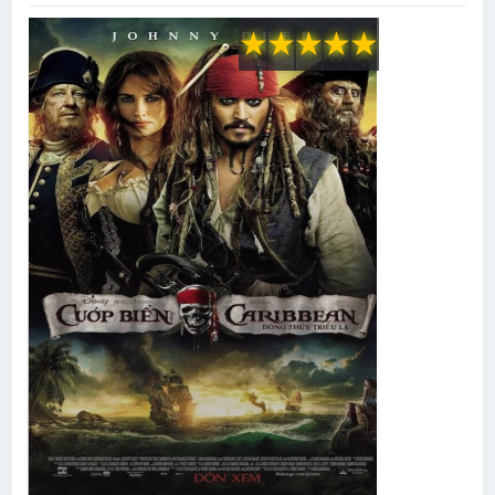
★
★
★
★
★