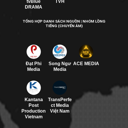
tvBlue
TVH
DRAMA
TỔNG HỢP DANH SÁCH NGUỒN | NHÓM LỒNG
TIẾNG (CHUYỂN ÂM)
Đạt Phi
Song Ngư
ACE MEDIA
Media
Media
Kantana
TransPerfe
Post
ct Media
Production
Việt Nam
Vietnam