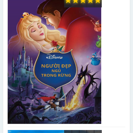
★
★
★
★
★