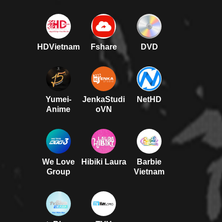
HDVietnam
Fshare
DVD
Yumei-
JenkaStudi
NetHD
Anime
oVN
We Love
Hibiki Laura
Barbie
Group
Vietnam