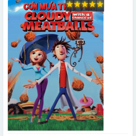
★
★
★
★
★