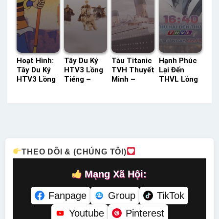
Hoạt Hình:
Tây Du Ký
Tàu Titanic
Hạnh Phúc
Tây Du Ký
HTV3 Lồng
TVH Thuyết
Lại Đến
HTV3 Lồng
Tiếng –
Minh –
THVL Lồng
Tiếng –
Status: 25 /
Status: HD
Tiếng –
Status: 52 /
25 Lồng
Thuyết
Status: 44 /
52 Lồng
Tiếng
Minh
44 Lồng
Tiếng
Tiếng
THEO DÕI & (CHÚNG TÔI)
Mạng Xã Hội:
Fanpage
Group
TikTok
Youtube
Pinterest