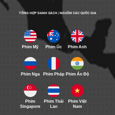
TỔNG HỢP DANH SÁCH | NGUỒN CÁC QUỐC GIA
Phim Mỹ
Phim Úc
Phim Anh
Phim Nga
Phim Pháp
Phim Ấn Độ
Phim
Phim Thái
Phim Việt
Singapore
Lan
Nam