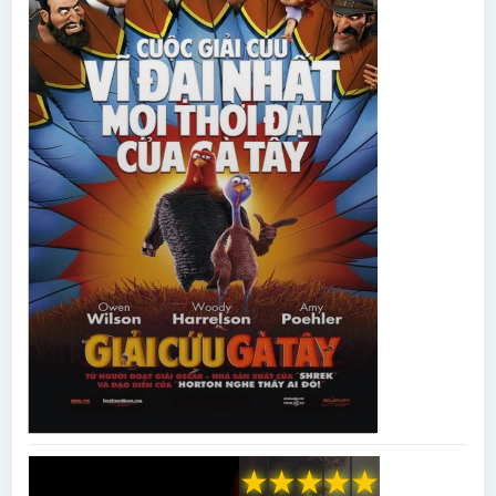
★
★
★
★
★