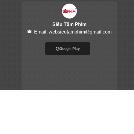
Siêu Tầm Phim
email
Email:
websieutamphim@gmail.com
Google Play
App Store