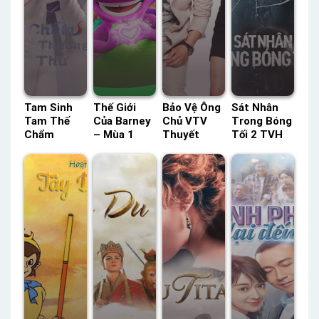
Tam Sinh
Thế Giới
Bảo Vệ Ông
Sát Nhân
Tam Thế
Của Barney
Chủ VTV
Trong Bóng
Chẩm
– Mùa 1
Thuyết
Tối 2 TVH
Thượng
HBO Thuyết
Minh –
Thuyết
Thư VTV
Minh –
Status: 18 /
Minh –
Thuyết
Status: 52 /
18 Thuyết
Status: HD
Minh –
52 Thuyết
Minh
Thuyết
Status: 20 /
Minh
Minh
56 Thuyết
Minh