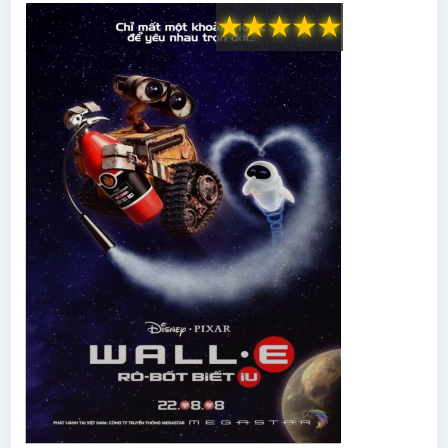
★
★
★
★
★