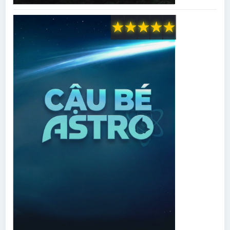
★
★
★
★
★