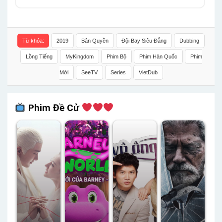
Từ khóa:
2019
Bản Quyền
Đội Bay Siêu Đẳng
Dubbing
Lồng Tiếng
MyKingdom
Phim Bộ
Phim Hàn Quốc
Phim
Mới
SeeTV
Series
VietDub
Phim Đề Cử