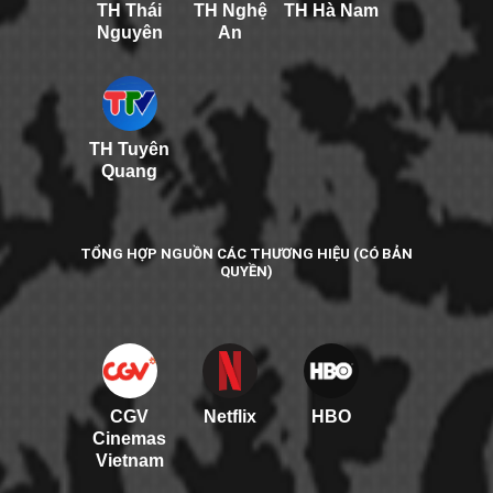
TH Thái
TH Nghệ
TH Hà Nam
Nguyên
An
TH Tuyên
Quang
TỔNG HỢP NGUỒN CÁC THƯƠNG HIỆU (CÓ BẢN
QUYỀN)
CGV
Netflix
HBO
Cinemas
Vietnam