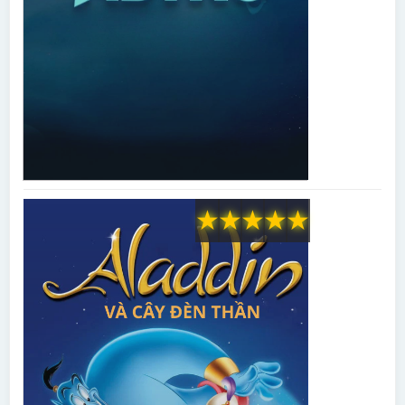
★
★
★
★
★