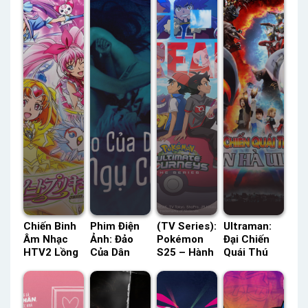
Chiến Binh
Phim Điện
(TV Series):
Ultraman:
Âm Nhạc
Ảnh: Đảo
Pokémon
Đại Chiến
HTV2 Lồng
Của Dân
S25 – Hành
Quái Thú
Tiếng –
Ngụ Cư
Trình Cuối
Thiên Hà
Status: 48 /
Tiếng Việt –
Cùng ACE
Ultra FPT
48 Lồng
Status: HD
Lồng Tiếng
Lồng Tiếng
Tiếng
Tiếng Việt
– Status:
– Status: