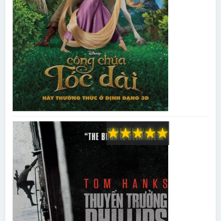
★
★
★
★
★