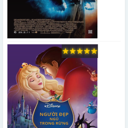
★
★
★
★
★