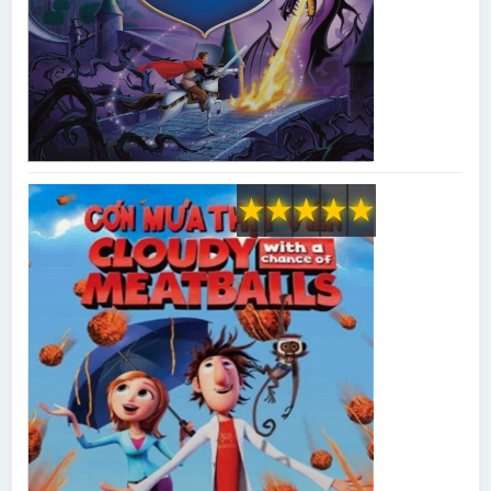
★
★
★
★
★