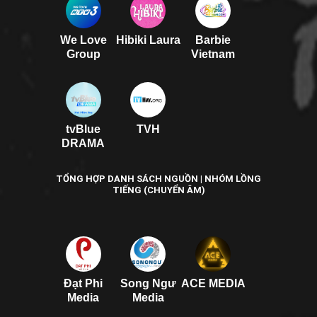
We Love
Hibiki Laura
Barbie
Group
Vietnam
tvBlue
TVH
DRAMA
TỔNG HỢP DANH SÁCH NGUỒN | NHÓM LỒNG
TIẾNG (CHUYỂN ÂM)
Đạt Phi
Song Ngư
ACE MEDIA
Media
Media