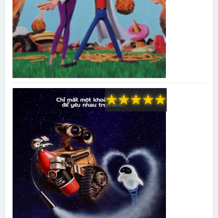
★
★
★
★
★