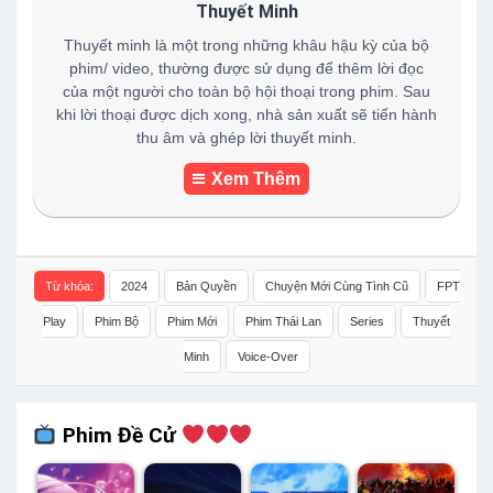
Thuyết Minh
Thuyết minh là một trong những khâu hậu kỳ của bộ
phim/ video, thường được sử dụng để thêm lời đọc
của một người cho toàn bộ hội thoại trong phim. Sau
khi lời thoại được dịch xong, nhà sản xuất sẽ tiến hành
thu âm và ghép lời thuyết minh.
Xem Thêm
Từ khóa:
2024
Bản Quyền
Chuyện Mới Cùng Tình Cũ
FPT
Play
Phim Bộ
Phim Mới
Phim Thái Lan
Series
Thuyết
Minh
Voice-Over
Phim Đề Cử