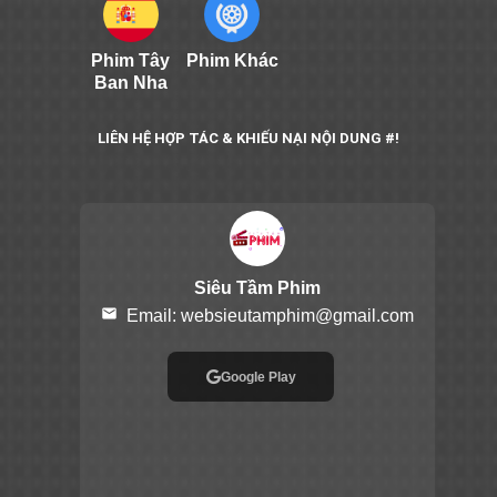
Phim Tây
Phim Khác
Ban Nha
LIÊN HỆ HỢP TÁC & KHIẾU NẠI NỘI DUNG #!
Siêu Tầm Phim
email
Email:
websieutamphim@gmail.com
Google Play