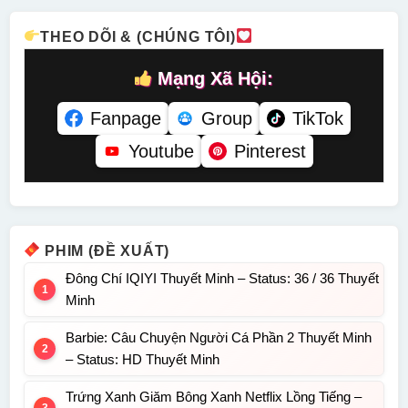
ACE Lồng
Minh
Tiếng –
THEO DÕI & (CHÚNG TÔI)
Status: HD
Lồng Tiếng
Mạng Xã Hội:
Fanpage
Group
TikTok
Youtube
Pinterest
PHIM (ĐỀ XUẤT)
Đông Chí IQIYI Thuyết Minh – Status: 36 / 36 Thuyết
Minh
Barbie: Câu Chuyện Người Cá Phần 2 Thuyết Minh
– Status: HD Thuyết Minh
Trứng Xanh Giăm Bông Xanh Netflix Lồng Tiếng –