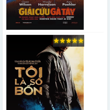
★
★
★
★
★