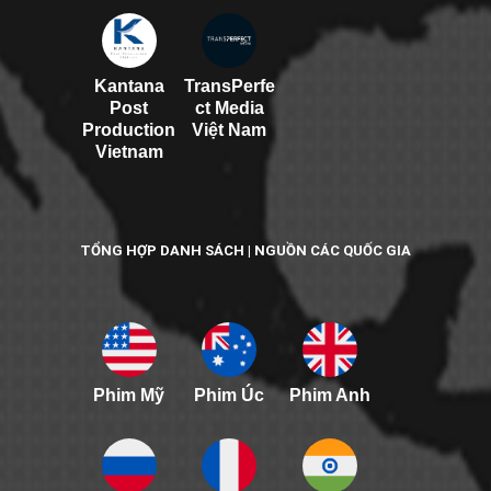
Kantana
TransPerfe
Post
ct Media
Production
Việt Nam
Vietnam
TỔNG HỢP DANH SÁCH | NGUỒN CÁC QUỐC GIA
Phim Mỹ
Phim Úc
Phim Anh