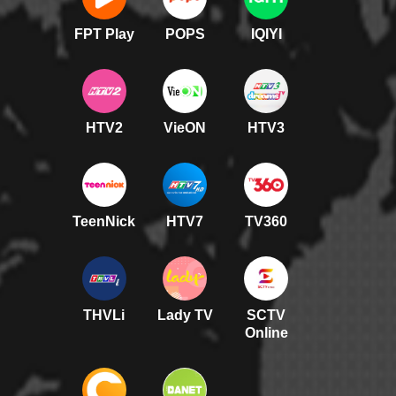
FPT Play
POPS
IQIYI
HTV2
VieON
HTV3
TeenNick
HTV7
TV360
THVLi
Lady TV
SCTV
Online