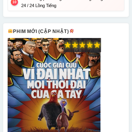
24 / 24 Lồng Tiếng
PHIM MỚI (CẬP NHẬT)
★
★
★
★
★