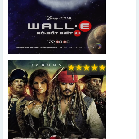
★
★
★
★
★