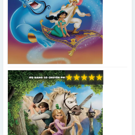
★
★
★
★
★