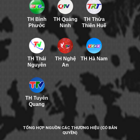
TH Bình
TH Quảng
TH Thừa
Phước
Ninh
Thiên Huế
TH Thái
TH Nghệ
TH Hà Nam
Nguyên
An
TH Tuyên
Quang
TỔNG HỢP NGUỒN CÁC THƯƠNG HIỆU (CÓ BẢN
QUYỀN)