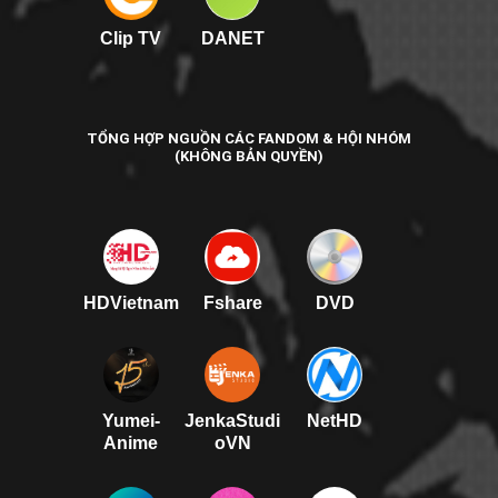
Clip TV
DANET
TỔNG HỢP NGUỒN CÁC FANDOM & HỘI NHÓM
(KHÔNG BẢN QUYỀN)
HDVietnam
Fshare
DVD
Yumei-
JenkaStudi
NetHD
Anime
oVN