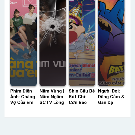
54 / 54
HD Lồng
Lồng Tiếng
Tiếng
Phim Điện
Nằm Vùng |
Shin Cậu Bé
Người Dơi:
Ảnh: Chàng
Nằm Ngầm
Bút Chì:
Dũng Cảm &
Vợ Của Em
SCTV Lồng
Cơn Bão
Gan Dạ
Tiếng Việt –
Tiếng –
Hung Hăng
Phần 2 HBO
Status: HD
Status: 24 /
Mời Gọi! Vị
Thuyết
Tiếng Việt
24 Lồng
Hôn Thê
Minh –
Tiếng
Đến Từ
Status: 26 /
Tương Lai
26 Thuyết