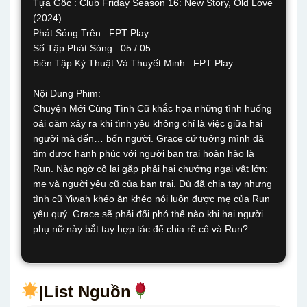
Tựa Gốc : Club Friday Season 16: New Story, Old Love
(2024)
Phát Sóng Trên : FPT Play
Số Tập Phát Sóng : 05 / 05
Biên Tập Kỷ Thuật Và Thuyết Minh : FPT Play
Nội Dung Phim:
Chuyện Mới Cùng Tình Cũ khắc họa những tình huống
oái oăm xảy ra khi tình yêu không chỉ là việc giữa hai
người mà đến… bốn người. Grace cứ tưởng mình đã
tìm được hạnh phúc với người bạn trai hoàn hảo là
Run. Nào ngờ cô lại gặp phải hai chướng ngại vật lớn:
mẹ và người yêu cũ của bạn trai. Dù đã chia tay nhưng
tình cũ Yiwah khéo ăn khéo nói luôn được mẹ của Run
yêu quý. Grace sẽ phải đối phó thế nào khi hai người
phụ nữ này bắt tay hợp tác để chia rẽ cô và Run?
|List Nguồn