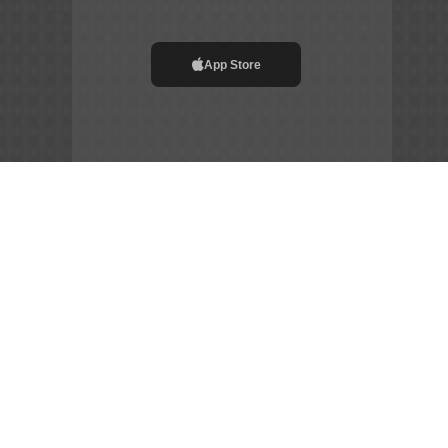
App Store
File APK