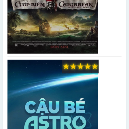
★
★
★
★
★