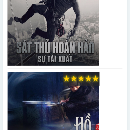
★
★
★
★
★