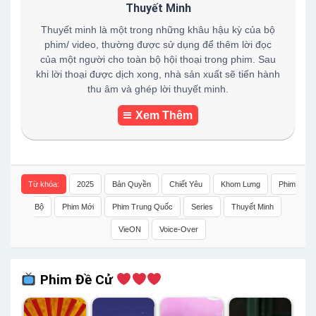
Thuyết Minh
Thuyết minh là một trong những khâu hậu kỳ của bộ
phim/ video, thường được sử dụng để thêm lời đọc
của một người cho toàn bộ hội thoại trong phim. Sau
khi lời thoại được dịch xong, nhà sản xuất sẽ tiến hành
thu âm và ghép lời thuyết minh.
Xem Thêm
Từ khóa:
2025
Bản Quyền
Chiết Yêu
Khom Lưng
Phim
Bộ
Phim Mới
Phim Trung Quốc
Series
Thuyết Minh
VieON
Voice-Over
Phim Đề Cử