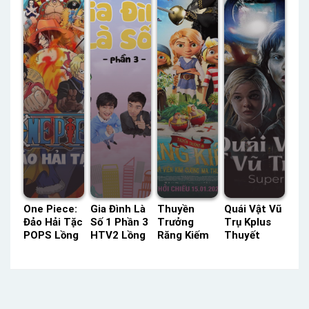
Minh
06 Thuyết
Minh
Minh
One Piece:
Gia Đình Là
Thuyền
Quái Vật Vũ
Đảo Hải Tặc
Số 1 Phần 3
Trưởng
Trụ Kplus
POPS Lồng
HTV2 Lồng
Răng Kiếm
Thuyết
Tiếng –
Tiếng –
Và Viên Kim
Minh –
Status:
Status: 123
Cương Ma
Status: HD
1017 / ??
/ 123 Lồng
Thuật Lồng
Thuyết
Lồng Tiếng
Tiếng
Tiếng –
Minh
Status: HD