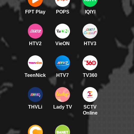
FPT Play
POPS
IQIYI
HTV2
VieON
HTV3
TeenNick
HTV7
TV360
THVLi
Lady TV
SCTV
Online