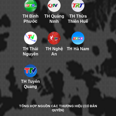
TH Bình
TH Quảng
TH Thừa
Phước
Ninh
Thiên Huế
TH Thái
TH Nghệ
TH Hà Nam
Nguyên
An
TH Tuyên
Quang
TỔNG HỢP NGUỒN CÁC THƯƠNG HIỆU (CÓ BẢN
QUYỀN)