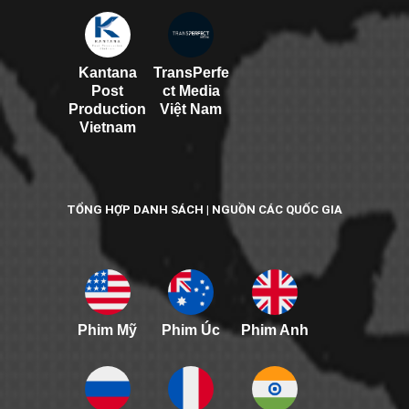
Kantana
TransPerfe
Post
ct Media
Production
Việt Nam
Vietnam
TỔNG HỢP DANH SÁCH | NGUỒN CÁC QUỐC GIA
Phim Mỹ
Phim Úc
Phim Anh