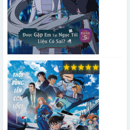
★
★
★
★
★