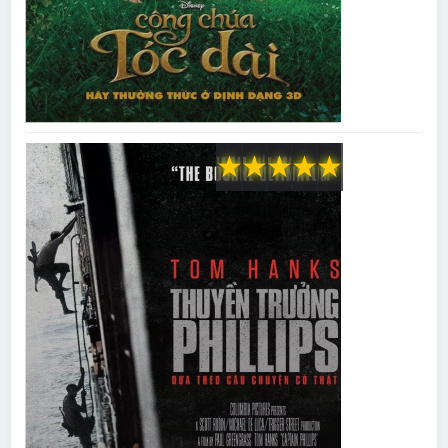
★
★
★
★
★