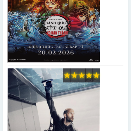
★
★
★
★
★