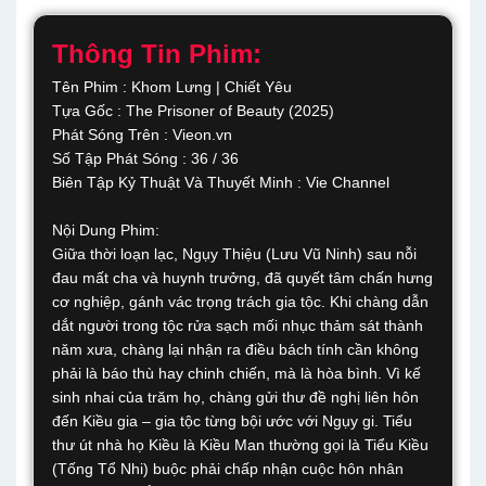
Thông Tin Phim:
Tên Phim : Khom Lưng | Chiết Yêu
Tựa Gốc : The Prisoner of Beauty (2025)
Phát Sóng Trên : Vieon.vn
Số Tập Phát Sóng : 36 / 36
Biên Tập Kỷ Thuật Và Thuyết Minh : Vie Channel
Nội Dung Phim:
Giữa thời loạn lạc, Ngụy Thiệu (Lưu Vũ Ninh) sau nỗi
đau mất cha và huynh trưởng, đã quyết tâm chấn hưng
cơ nghiệp, gánh vác trọng trách gia tộc. Khi chàng dẫn
dắt người trong tộc rửa sạch mối nhục thảm sát thành
năm xưa, chàng lại nhận ra điều bách tính cần không
phải là báo thù hay chinh chiến, mà là hòa bình. Vì kế
sinh nhai của trăm họ, chàng gửi thư đề nghị liên hôn
đến Kiều gia – gia tộc từng bội ước với Ngụy gi. Tiểu
thư út nhà họ Kiều là Kiều Man thường gọi là Tiểu Kiều
(Tống Tổ Nhi) buộc phải chấp nhận cuộc hôn nhân