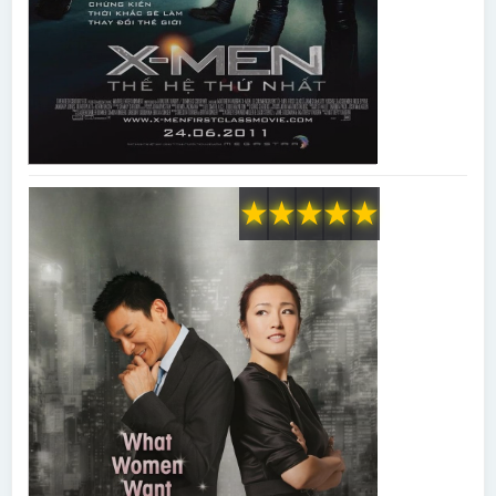
★
★
★
★
★