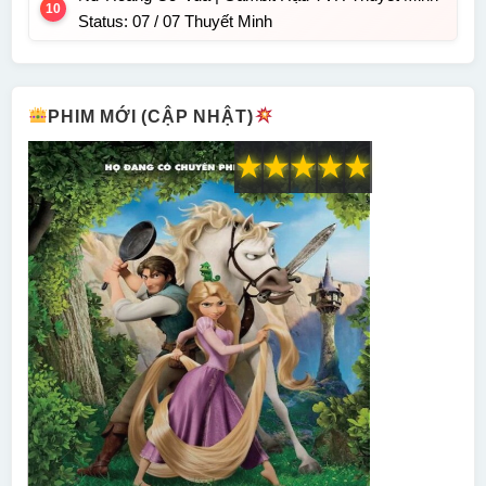
Status: 07 / 07 Thuyết Minh
PHIM MỚI (CẬP NHẬT)
★
★
★
★
★