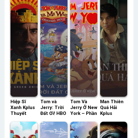
Hiệp Sĩ
Tom và
Tom Và
Man Thiên
Xanh Kplus
Jerry: Trời
Jerry Ở New
Quá Hải
Thuyết
Đất Ơi! HBO
York – Phần
Kplus
Minh –
Thuyết
2 HBO
Thuyết
Status: HD
Minh –
Thuyết
Minh –
Thuyết
Status: HD
Minh –
Status: HD
Minh
Thuyết
Status: 06 /
Thuyết