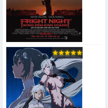
★
★
★
★
★