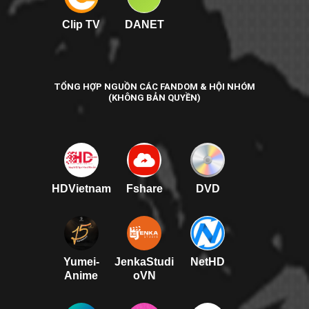
Clip TV
DANET
TỔNG HỢP NGUỒN CÁC FANDOM & HỘI NHÓM
(KHÔNG BẢN QUYỀN)
HDVietnam
Fshare
DVD
Yumei-
JenkaStudi
NetHD
Anime
oVN