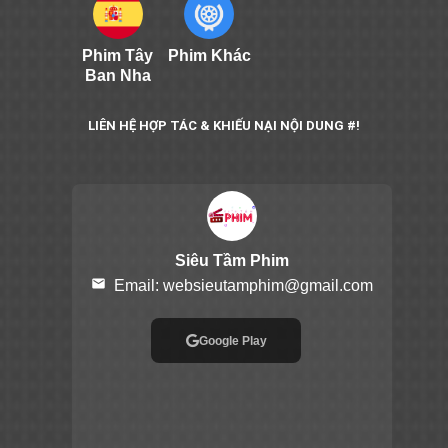
Phim Tây
Phim Khác
Ban Nha
LIÊN HỆ HỢP TÁC & KHIẾU NẠI NỘI DUNG #!
Siêu Tầm Phim
email
Email:
websieutamphim@gmail.com
Google Play