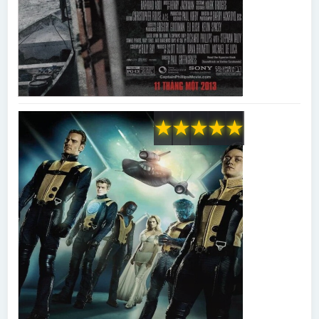
★
★
★
★
★