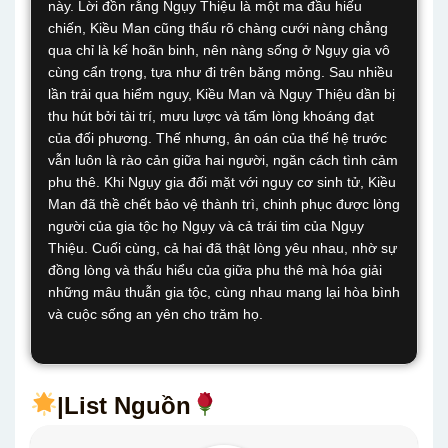
này. Lời đồn rằng Ngụy Thiệu là một ma đầu hiếu
chiến, Kiều Man cũng thấu rõ chàng cưới nàng chẳng
qua chỉ là kế hoãn binh, nên nàng sống ở Ngụy gia vô
cùng cẩn trọng, tựa như đi trên băng mỏng. Sau nhiều
lần trải qua hiểm nguy, Kiều Man và Ngụy Thiệu dần bị
thu hút bởi tài trí, mưu lược và tấm lòng khoáng đạt
của đối phương. Thế nhưng, ân oán của thế hệ trước
vẫn luôn là rào cản giữa hai người, ngăn cách tình cảm
phu thê. Khi Ngụy gia đối mặt với nguy cơ sinh tử, Kiều
Man đã thề chết bảo vệ thành trì, chinh phục được lòng
người của gia tộc họ Ngụy và cả trái tim của Ngụy
Thiệu. Cuối cùng, cả hai đã thật lòng yêu nhau, nhờ sự
đồng lòng và thấu hiểu của giữa phu thê mà hóa giải
những mâu thuẫn gia tộc, cùng nhau mang lại hòa bình
và cuộc sống an yên cho trăm họ.
|List Nguồn