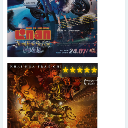
★
★
★
★
★