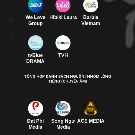
We Love
Hibiki Laura
Barbie
Group
Vietnam
tvBlue
TVH
DRAMA
TỔNG HỢP DANH SÁCH NGUỒN | NHÓM LỒNG
TIẾNG (CHUYỂN ÂM)
Đạt Phi
Song Ngư
ACE MEDIA
Media
Media