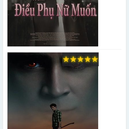
★
★
★
★
★