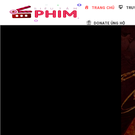
Skip
TRANG CHỦ
TRU
to
content
DONATE ỦNG HỘ