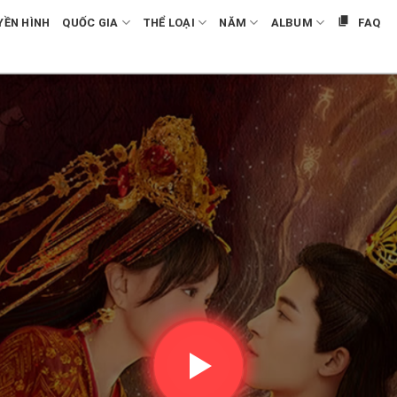
YỀN HÌNH
QUỐC GIA
THỂ LOẠI
NĂM
ALBUM
FAQ