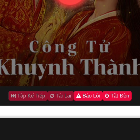
Tập Kế Tiếp
Tải Lại
Báo Lỗi
Tắt Đèn