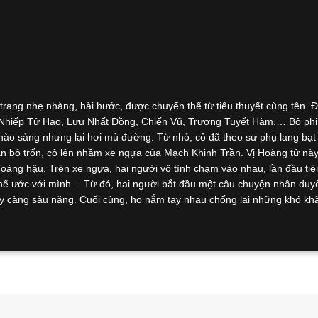
rang nhẹ nhàng, hài hước, được chuyển thể từ tiểu thuyết cùng tên. 
, Nhiếp Tử Hạo, Lưu Nhất Đồng, Chiến Vũ, Trương Tuyết Hàm,… Bộ ph
hào sảng nhưng lại hơi mù đường. Từ nhỏ, cô đã theo sư phụ lang bạt
ần bỏ trốn, cô lên nhầm xe ngựa của Mạch Khinh Trần. Vị Hoàng tử nà
Hoàng hậu. Trên xe ngựa, hai người vô tình chạm vào nhau, lần đầu ti
khế ước với mình… Từ đó, hai người bắt đầu một câu chuyện nhân duy
ngày càng sâu nặng. Cuối cùng, họ nắm tay nhau chống lại những khó kh