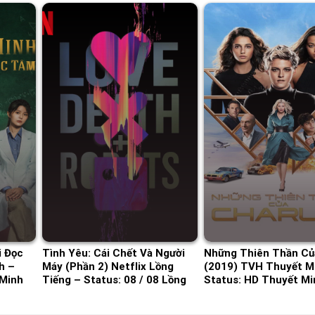
i Đọc
Tình Yêu: Cái Chết Và Người
Những Thiên Thần Của
h –
Máy (Phần 2) Netflix Lồng
(2019) TVH Thuyết M
 Minh
Tiếng – Status: 08 / 08 Lồng
Status: HD Thuyết Mi
Tiếng