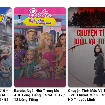
S10 –
Barbie: Ngôi Nhà Trong Mơ
Chuyện Tình Máu Và 
i ACE
ACE Lồng Tiếng – Status: 12 /
TVH Thuyết Minh – St
 / 52
12 Lồng Tiếng
HD Thuyết Minh