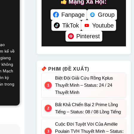
Mạng Xã Hội:
Fanpage
Group
TikTok
Youtube
Pinterest
Đạo
im kể về
 giang
y không
PHIM (ĐỀ XUẤT)
ên Mạch
ên kỳ
Biệt Đội Giải Cứu Rồng Kplus
ăn trong
Thuyết Minh – Status: 24 / 24
Thuyết Minh
Bất Khả Chiến Bại 2 Prime Lồng
Tiếng – Status: 08 / 08 Lồng Tiếng
Cuộc Đời Tuyệt Vời Của Amélie
Poulain TVH Thuyết Minh – Status: