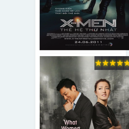
★
★
★
★