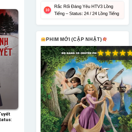
Rắc Rối Đáng Yêu HTV3 Lồng
Tiếng – Status: 24 / 24 Lồng Tiếng
PHIM MỚI (CẬP NHẬT)
★
★
★
★
Tuyết
atus: