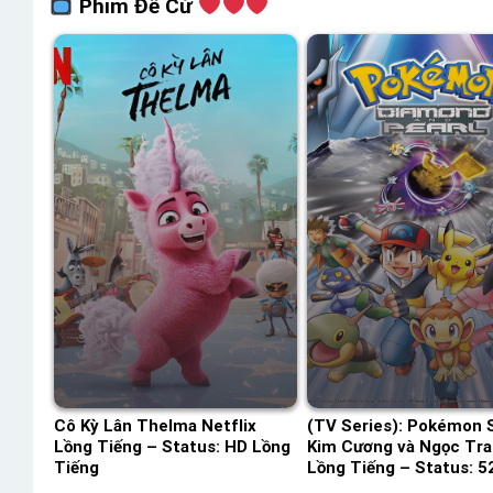
Phim Đề Cử
Cô Kỳ Lân Thelma Netflix
(TV Series): Pokémon 
Lồng Tiếng – Status: HD Lồng
Kim Cương và Ngọc Tra
Tiếng
Lồng Tiếng – Status: 52
Lồng Tiếng