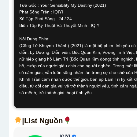
Tựa Gốc : Your Sensibility My Destiny (2021)
Phát Sóng Trên : IQIYI
Số Tập Phát Sóng : 24 / 24
Biên Tập Kỷ Thuật Và Thuyết Minh : IQIYI
Nội Dung Phim:
(Công Tử Khuynh Thành) (2021) là một bộ phim tình yêu cổ t
diễn: Lý Dương. Diễn viên: Bốc Quan Kim, Vương Tinh Việt
nữ hiệp giang hồ Lâm Trì (Bốc Quan Kim đóng) tinh nghịch, 
hồ, cướp của người giàu chia cho người nghèo. Trong một l
có cảm giác, vẫn luôn sống nhàn tản trong sự che chở của 
Khinh Trần cảm nhận được thế giới, bèn ép Lâm Trì ký kết 
diệu, từ đôi oan gia vui vẻ trở thành người yêu, tình cảm 
số mệnh, trở thành giai thoại tình yêu.
|List Nguồn
IQIYI