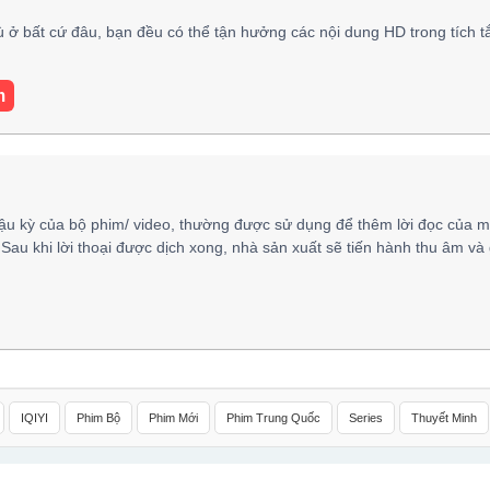
ù ở bất cứ đâu, bạn đều có thể tận hưởng các nội dung HD trong tích t
m
ậu kỳ của bộ phim/ video, thường được sử dụng để thêm lời đọc của m
 Sau khi lời thoại được dịch xong, nhà sản xuất sẽ tiến hành thu âm và
IQIYI
Phim Bộ
Phim Mới
Phim Trung Quốc
Series
Thuyết Minh