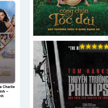
★
★
★
★
 Charlie
inh –
nh