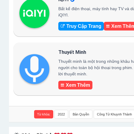
Bất kể điện thoại, máy tính hay TV và d
iQIYI.
Truy Cập Trang
Xem Thê
Thuyết Minh
Thuyết minh là một trong những khâu h
người cho toàn bộ hội thoại trong phim.
lời thuyết minh.
Xem Thêm
Từ khóa:
2022
Bản Quyền
Công Tử Khuynh Thành