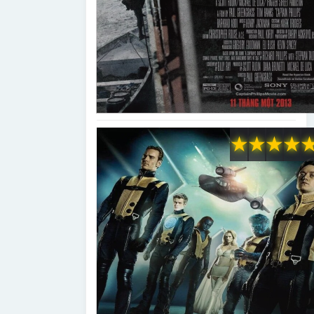
★
★
★
★