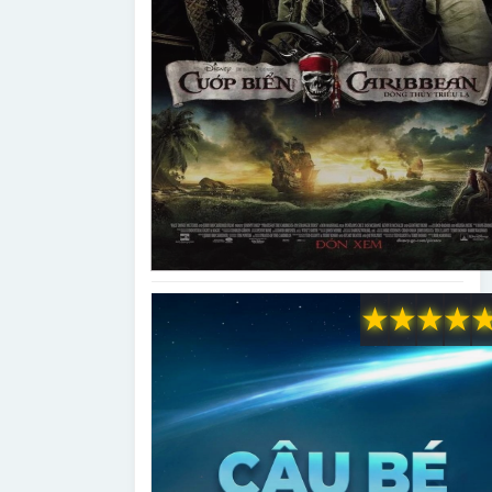
★
★
★
★