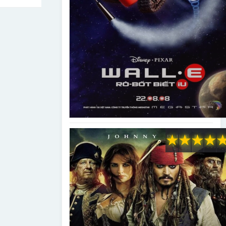
★
★
★
★