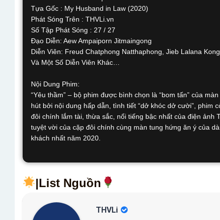
Tựa Gốc : My Husband in Law (2020)
Phát Sóng Trên : THVLi.vn
Số Tập Phát Sóng : 27 / 27
Đạo Diễn: Aew Ampaiporn Jitmaingong
Diễn Viên: Freud Chatphong Natthaphong, Jieb Lalana Kong
Và Một Số Diễn Viên Khác…
Nội Dung Phim:
“Yêu thầm” – bộ phim được bình chọn là “bom tấn” của màn 
hút bởi nội dung hấp dẫn, tình tiết “dở khóc dở cười”, ph
đôi chính lắm tài, thừa sắc, nổi tiếng bậc nhất của điện ảnh 
tuyệt vời của cặp đôi chính cùng màn tung hứng ăn ý của dà
khách nhất năm 2020.
|List Nguồn
THVLi