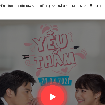
YỀN HÌNH
QUỐC GIA
THỂ LOẠI
NĂM
ALBUM
FAQ