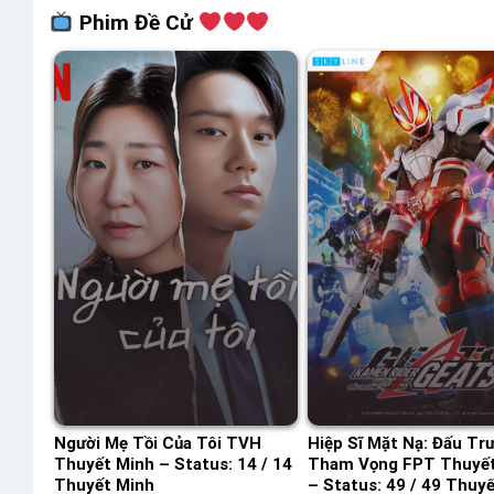
Phim Đề Cử
Người Mẹ Tồi Của Tôi TVH
Hiệp Sĩ Mặt Nạ: Đấu Tr
Thuyết Minh – Status: 14 / 14
Tham Vọng FPT Thuyết
Thuyết Minh
– Status: 49 / 49 Thuy