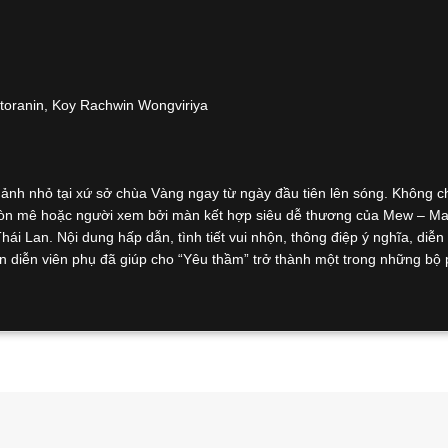
toranin, Koy Rachwin Wongviriya
ảnh nhỏ tại xứ sở chùa Vàng ngay từ ngày đầu tiên lên sóng. Không ch
im còn mê hoặc người xem bởi màn kết hợp siêu dễ thương của Mew – Ma
Thái Lan. Nội dung hấp dẫn, tình tiết vui nhộn, thông điệp ý nghĩa, diễn
n diễn viên phụ đã giúp cho “Yêu thầm” trở thành một trong những bộ