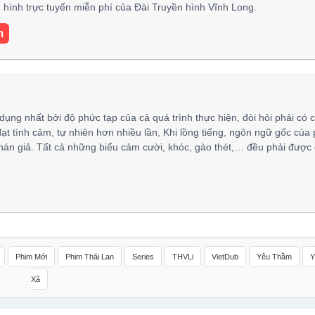
hình trực tuyến miễn phí của Đài Truyền hình Vĩnh Long.
m
 dụng nhất bởi độ phức tạp của cả quá trình thực hiện, đòi hỏi phải có 
đạt tình cảm, tự nhiên hơn nhiều lần, Khi lồng tiếng, ngôn ngữ gốc của
hán giả. Tất cả những biểu cảm cười, khóc, gào thét,… đều phải được 
Phim Mới
Phim Thái Lan
Series
THVLi
VietDub
Yêu Thầm
Y
Xã