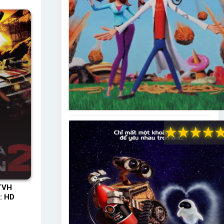
★
★
★
★
TVH
: HD