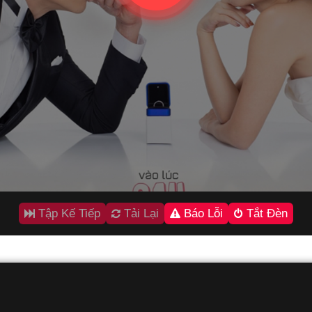
Tập Kế Tiếp
Tải Lại
Báo Lỗi
Tắt Đèn