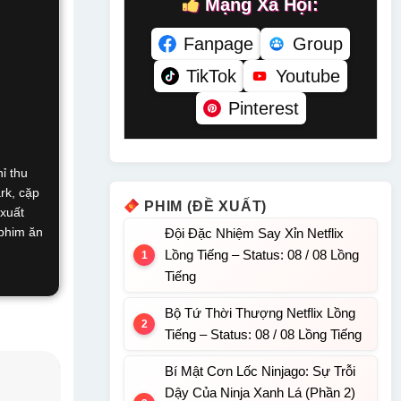
Mạng Xã Hội:
Fanpage
Group
TikTok
Youtube
Pinterest
ỉ thu
rk, cặp
PHIM (ĐỀ XUẤT)
 xuất
 phim ăn
Đội Đặc Nhiệm Say Xỉn Netflix
Lồng Tiếng – Status: 08 / 08 Lồng
Tiếng
Bộ Tứ Thời Thượng Netflix Lồng
Tiếng – Status: 08 / 08 Lồng Tiếng
Bí Mật Cơn Lốc Ninjago: Sự Trỗi
Dậy Của Ninja Xanh Lá (Phần 2)