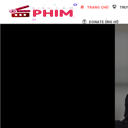
Skip
TRANG CHỦ
TRU
to
content
DONATE ỦNG HỘ