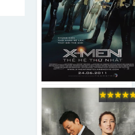
★
★
★
★