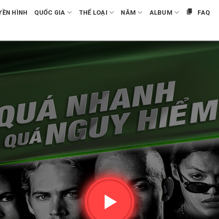
YỀN HÌNH
QUỐC GIA
THỂ LOẠI
NĂM
ALBUM
FAQ