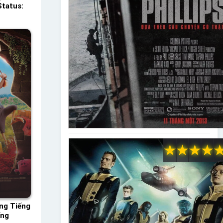
Status:
★
★
★
★
ng Tiếng
ếng