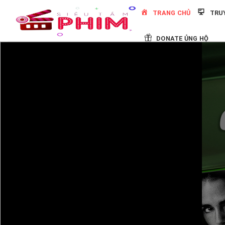
Skip
TRANG CHỦ
TRU
to
content
DONATE ỦNG HỘ