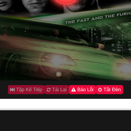
Tập Kế Tiếp
Tải Lại
Báo Lỗi
Tắt Đèn