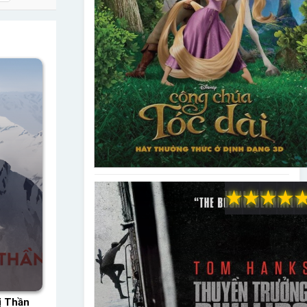
★
★
★
★
ị Thần