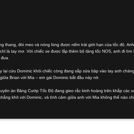
g thang, đói meo và nóng lòng được nếm trải giới hạn của tốc độ. Anh
h chỉ là tay mơ. Với chiếc xe được lắp thêm bộ tăng tốc NOS, anh đi tìm
 đua.
y lại cứu Dominic khỏi chiếc còng đang sắp sửa bập vào tay anh chàng
 giữa Brian với Mia – em gái Dominic bắt đầu nảy nở.
chuyên án Băng Cướp Tốc Độ đang gieo rắc kinh hoàng trên khắp các xa
ng khít với Dominic, và tình cảm giữa anh với Mia không thể nào chi