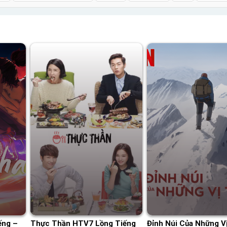
ếng –
Thực Thần HTV7 Lồng Tiếng
Đỉnh Núi Của Những V