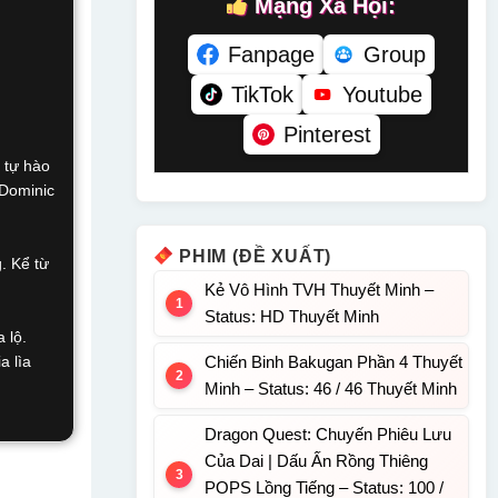
Mạng Xã Hội:
Fanpage
Group
TikTok
Youtube
Pinterest
 tự hào
 Dominic
PHIM (ĐỀ XUẤT)
. Kể từ
Kẻ Vô Hình TVH Thuyết Minh –
Status: HD Thuyết Minh
 lộ.
a lìa
Chiến Binh Bakugan Phần 4 Thuyết
Minh – Status: 46 / 46 Thuyết Minh
Dragon Quest: Chuyến Phiêu Lưu
Của Dai | Dấu Ấn Rồng Thiêng
POPS Lồng Tiếng – Status: 100 /