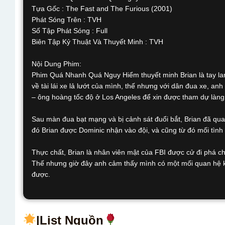
Tựa Gốc : The Fast and The Furious (2001)
Phát Sóng Trên : TVH
Số Tập Phát Sóng : Full
Biên Tập Kỷ Thuật Và Thuyết Minh : TVH
Nội Dung Phim:
Phim Quá Nhanh Quá Nguy Hiểm thuyết minh Brian là tay lan
về tài lái xe lả lướt của mình, thế nhưng với dân đua xe, an
– ông hoàng tốc độ ở Los Angeles để xin được tham dự làng
Sau màn đua bạt mạng và bị cảnh sát đuổi bắt, Brian đã qua
đó Brian được Dominic nhận vào đội, và cũng từ đó mối tình
Thực chất, Brian là nhân viên mật của FBI được cử đi phá 
Thế nhưng giờ đây anh cảm thấy mình có một mối quan hệ khắ
được.
|List Nguồn