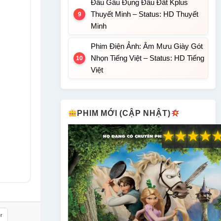
Đầu Gấu Đụng Đầu Đất Kplus
Thuyết Minh – Status: HD Thuyết
Minh
Phim Điện Ảnh: Âm Mưu Giày Gót
Nhọn Tiếng Việt – Status: HD Tiếng
Việt
PHIM MỚI (CẬP NHẬT)
★
★
★
★
r