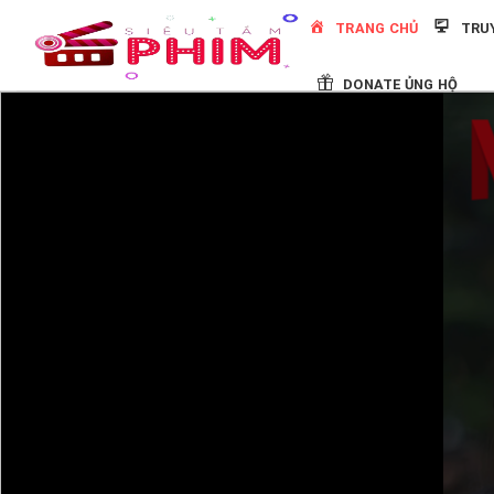
Skip
TRANG CHỦ
TRU
to
content
DONATE ỦNG HỘ