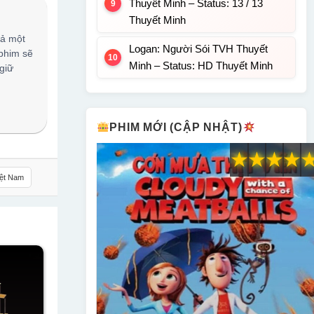
Thuyết Minh – Status: 13 / 13
Thuyết Minh
cả một
Logan: Người Sói TVH Thuyết
 phim sẽ
Minh – Status: HD Thuyết Minh
giữ
PHIM MỚI (CẬP NHẬT)
★
★
★
★
iệt Nam