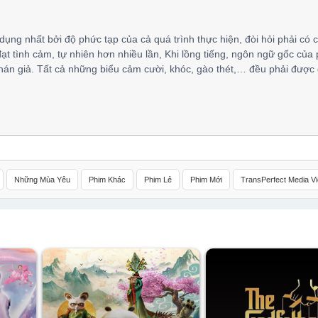
 dụng nhất bởi độ phức tạp của cả quá trình thực hiện, đòi hỏi phải có 
đạt tình cảm, tự nhiên hơn nhiều lần, Khi lồng tiếng, ngôn ngữ gốc của
hán giả. Tất cả những biểu cảm cười, khóc, gào thét,… đều phải được 
Những Mùa Yêu
Phim Khác
Phim Lẻ
Phim Mới
TransPerfect Media V