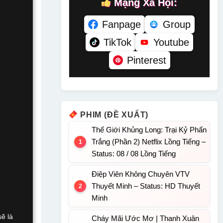
Mạng Xã Hội:
Fanpage
Group
TikTok
Youtube
Pinterest
PHIM (ĐỀ XUẤT)
Thế Giới Khủng Long: Trại Kỷ Phấn
Trắng (Phần 2) Netflix Lồng Tiếng –
Status: 08 / 08 Lồng Tiếng
Điệp Viên Không Chuyên VTV
Thuyết Minh – Status: HD Thuyết
Minh
sẽ là
Cháy Mãi Ước Mơ | Thanh Xuân