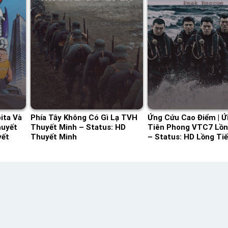
ita Và
Phía Tây Không Có Gì Lạ TVH
Ứng Cứu Cao Điểm | 
huyết
Thuyết Minh – Status: HD
Tiên Phong VTC7 Lồn
yết
Thuyết Minh
– Status: HD Lồng Ti