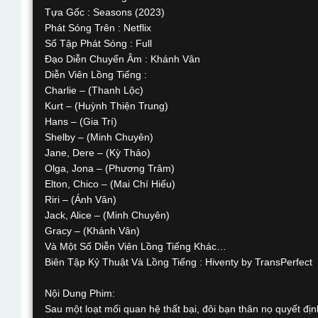
Tựa Gốc : Seasons (2023)
Phát Sóng Trên : Netflix
Số Tập Phát Sóng : Full
Đạo Diễn Chuyển Âm : Khánh Vân
Diễn Viên Lồng Tiếng :
Charlie – (Thanh Lộc)
Kurt – (Huỳnh Thiện Trung)
Hans – (Gia Trí)
Shelby – (Minh Chuyên)
Jane, Dere – (Kỳ Thảo)
Olga, Jona – (Phương Trâm)
Elton, Chico – (Mai Chí Hiếu)
Riri – (Ánh Vân)
Jack, Alice – (Minh Chuyên)
Gracy – (Khánh Vân)
Và Một Số Diễn Viên Lồng Tiếng Khác…
Biên Tập Kỷ Thuật Và Lồng Tiếng : Hiventy by TransPerfect
Nội Dung Phim:
Sau một loạt mối quan hệ thất bại, đôi bạn thân nọ quyết địn