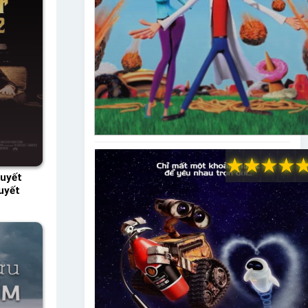
★
★
★
★
uyết
uyết