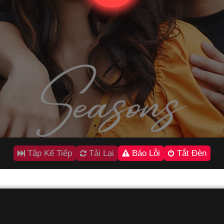
Tập Kế Tiếp
Tải Lại
Báo Lỗi
Tắt Đèn