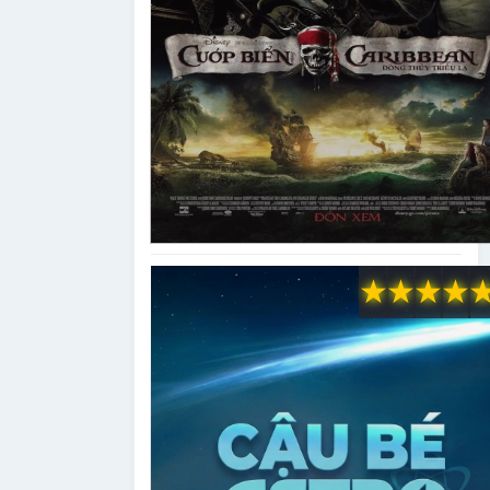
★
★
★
★