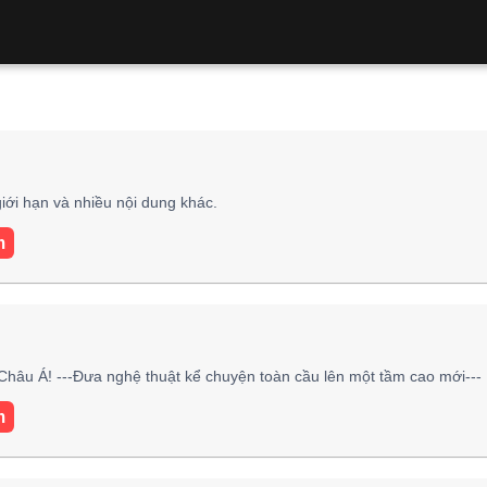
iới hạn và nhiều nội dung khác.
m
hâu Á! ---Đưa nghệ thuật kể chuyện toàn cầu lên một tầm cao mới---
m