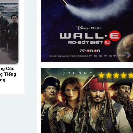
Ứng Cứu
★
★
★
★
g Tiếng
ếng