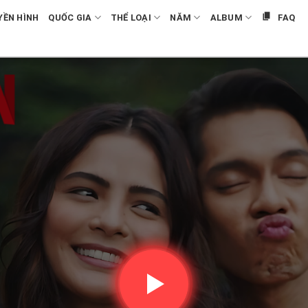
YỀN HÌNH
QUỐC GIA
THỂ LOẠI
NĂM
ALBUM
FAQ