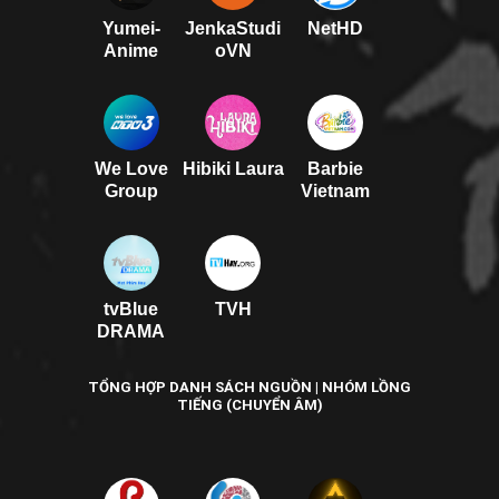
Yumei-
JenkaStudi
NetHD
Anime
oVN
We Love
Hibiki Laura
Barbie
Group
Vietnam
tvBlue
TVH
DRAMA
TỔNG HỢP DANH SÁCH NGUỒN | NHÓM LỒNG
TIẾNG (CHUYỂN ÂM)