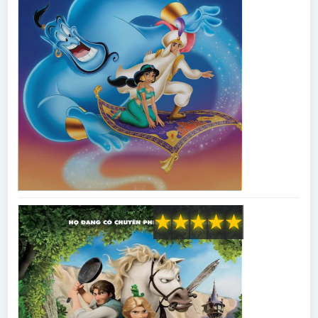
★
★
★
★
★