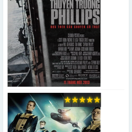
★
★
★
★
★