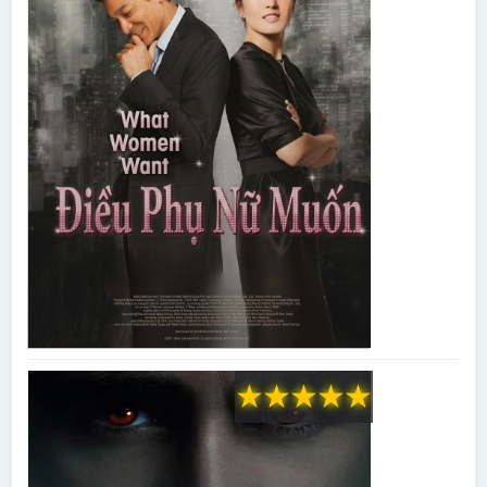
★
★
★
★
★