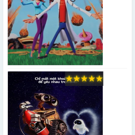
★
★
★
★
★