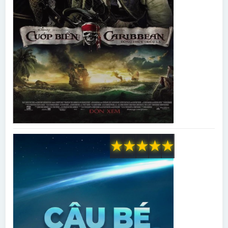
★
★
★
★
★