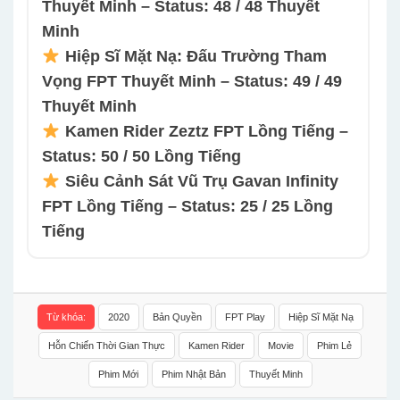
Thuyết Minh – Status: 48 / 48 Thuyết
Minh
Hiệp Sĩ Mặt Nạ: Đấu Trường Tham
Vọng FPT Thuyết Minh – Status: 49 / 49
Thuyết Minh
Kamen Rider Zeztz FPT Lồng Tiếng –
Status: 50 / 50 Lồng Tiếng
Siêu Cảnh Sát Vũ Trụ Gavan Infinity
FPT Lồng Tiếng – Status: 25 / 25 Lồng
Tiếng
Từ khóa:
2020
Bản Quyền
FPT Play
Hiệp Sĩ Mặt Nạ
Hỗn Chiến Thời Gian Thực
Kamen Rider
Movie
Phim Lẻ
Phim Mới
Phim Nhật Bản
Thuyết Minh