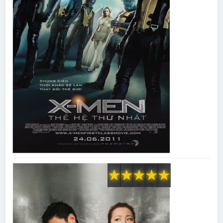
★
★
★
★
★