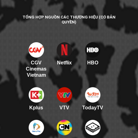
TỔNG HỢP NGUỒN CÁC THƯƠNG HIỆU (CÓ BẢN
QUYỀN)
CGV
Netflix
HBO
Cinemas
Vietnam
Kplus
VTV
TodayTV