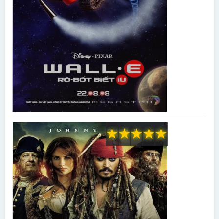
★
★
★
★
★