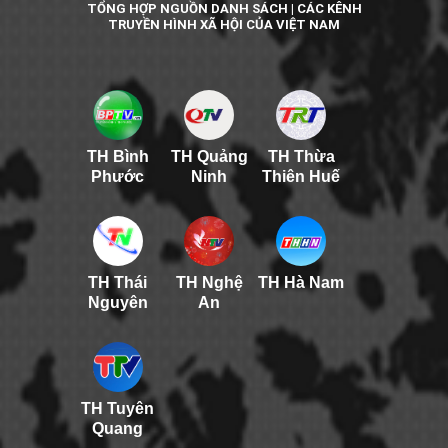
TỔNG HỢP NGUỒN DANH SÁCH | CÁC KÊNH
TRUYỀN HÌNH XÃ HỘI CỦA VIỆT NAM
TH Bình
TH Quảng
TH Thừa
Phước
Ninh
Thiên Huế
TH Thái
TH Nghệ
TH Hà Nam
Nguyên
An
TH Tuyên
Quang