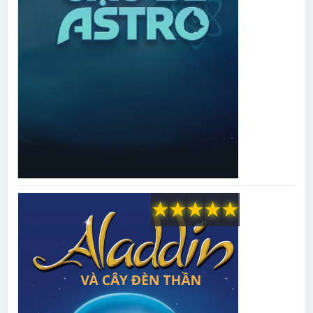
★
★
★
★
★