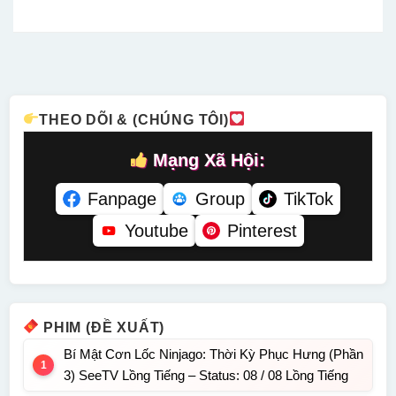
– Status:
Tiếng –
HBO Thuyết
08 / 08
HD Lồng
Status: 50 /
Minh –
Lồng Tiếng
Tiếng
50 Lồng
Status: 26 /
Tiếng
26 Thuyết
Minh
THEO DÕI & (CHÚNG TÔI)
Mạng Xã Hội:
Fanpage
Group
TikTok
Youtube
Pinterest
PHIM (ĐỀ XUẤT)
Bí Mật Cơn Lốc Ninjago: Thời Kỳ Phục Hưng (Phần
3) SeeTV Lồng Tiếng – Status: 08 / 08 Lồng Tiếng