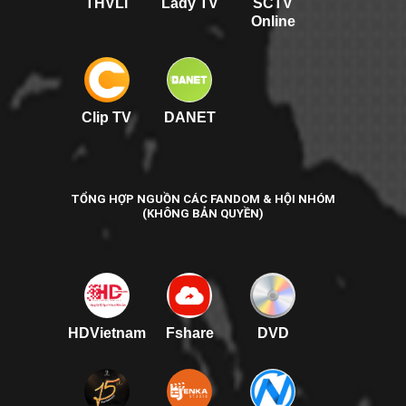
THVLi
Lady TV
SCTV
Online
Clip TV
DANET
TỔNG HỢP NGUỒN CÁC FANDOM & HỘI NHÓM
(KHÔNG BẢN QUYỀN)
HDVietnam
Fshare
DVD