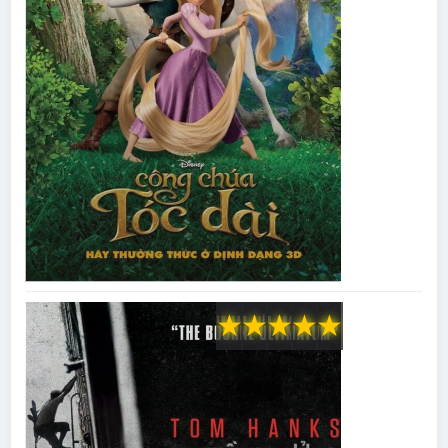
★
★
★
★
★