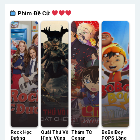
Phim Đề Cử
Rock Học
Quái Thú Vô
Thám Tử
BoBoiBoy
Đường
Hình: Vùng
Conan
POPS Lồng