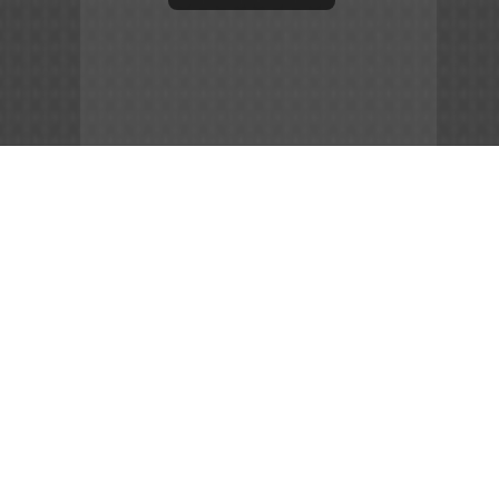
App Store
File APK