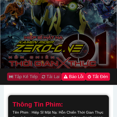
Tập Kế Tiếp
Tải Lại
Báo Lỗi
Tắt Đèn
Thông Tin Phim:
Tên Phim : Hiệp Sĩ Mặt Nạ: Hỗn Chiến Thời Gian Thực