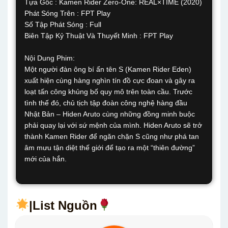
Tựa Gốc : Kamen Rider Zero-One: REAL×TIME (2020)
Phát Sóng Trên : FPT Play
Số Tập Phát Sóng : Full
Biên Tập Kỷ Thuật Và Thuyết Minh : FPT Play
Nội Dung Phim:
Một người đàn ông bí ẩn tên S (Kamen Rider Eden)
xuất hiện cùng hàng nghìn tín đồ cực đoan và gây ra
loạt tấn công khủng bố quy mô trên toàn cầu. Trước
tình thế đó, chủ tịch tập đoàn công nghệ hàng đầu
Nhật Bản – Hiden Aruto cùng những đồng minh buộc
phải quay lại với sứ mệnh của mình. Hiden Aruto sẽ trở
thành Kamen Rider để ngăn chặn S cũng như phá tan
âm mưu tận diệt thế giới để tạo ra một “thiên đường”
mới của hắn.
|List Nguồn