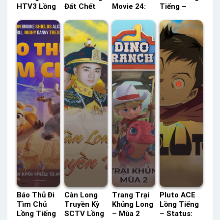
HTV3 Lồng
Đất Chết
Movie 24:
Tiếng –
Tiếng –
Chóc TVH
Viên Đạn Đỏ
Status: 52 /
Status: 11 /
Thuyết
Lồng Tiếng
52 Lồng
11 Lồng
Minh –
– Status:
Tiếng
Tiếng
Status: HD
HD Lồng
Thuyết
Tiếng
Minh
Báo Thủ Đi
Càn Long
Trang Trại
Pluto ACE
Tìm Chủ
Truyền Kỳ
Khủng Long
Lồng Tiếng
Lồng Tiếng
SCTV Lồng
– Mùa 2
– Status: