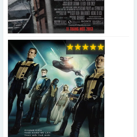
★
★
★
★
★