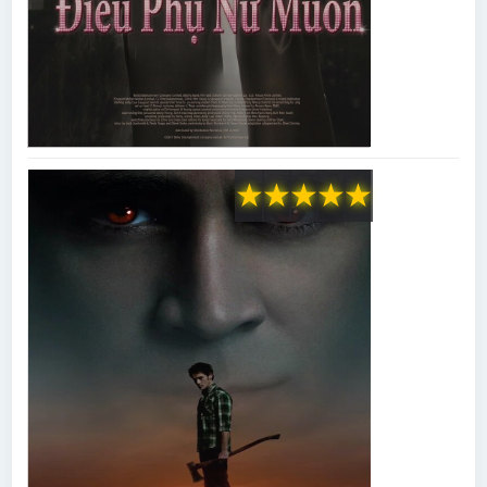
★
★
★
★
★