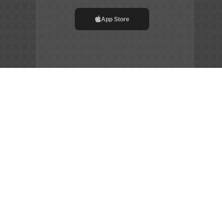
App Store
File APK
Copyright ©
2026
Siêu Tầm Phim
Chia Sẻ Đam Mê –
Gắn Kết Cộng Đồng – Tôn Vinh Nghệ Thuật