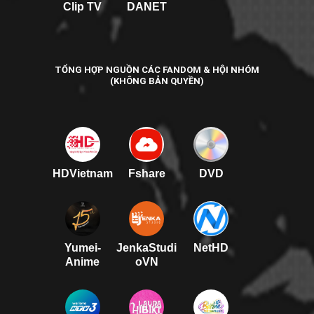
Clip TV
DANET
TỔNG HỢP NGUỒN CÁC FANDOM & HỘI NHÓM
(KHÔNG BẢN QUYỀN)
HDVietnam
Fshare
DVD
Yumei-
JenkaStudi
NetHD
Anime
oVN