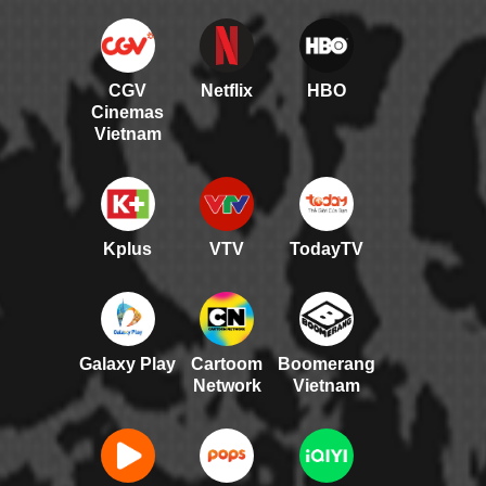
CGV
Netflix
HBO
Cinemas
Vietnam
Kplus
VTV
TodayTV
Galaxy Play
Cartoom
Boomerang
Network
Vietnam