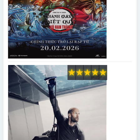
★
★
★
★
★