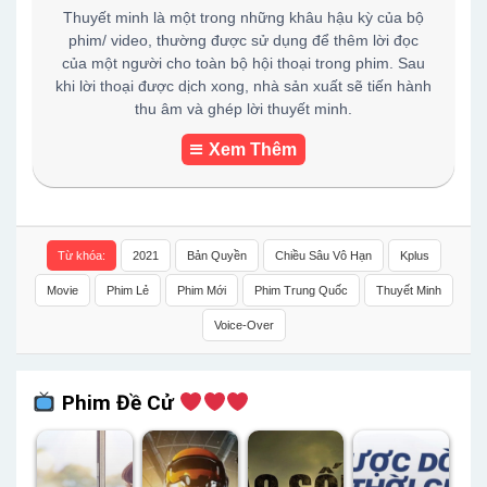
Thuyết minh là một trong những khâu hậu kỳ của bộ
phim/ video, thường được sử dụng để thêm lời đọc
của một người cho toàn bộ hội thoại trong phim. Sau
khi lời thoại được dịch xong, nhà sản xuất sẽ tiến hành
thu âm và ghép lời thuyết minh.
Xem Thêm
Từ khóa:
2021
Bản Quyền
Chiều Sâu Vô Hạn
Kplus
Movie
Phim Lẻ
Phim Mới
Phim Trung Quốc
Thuyết Minh
Voice-Over
Phim Đề Cử