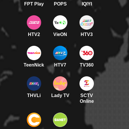
FPT Play
POPS
IQIYI
HTV2
VieON
HTV3
TeenNick
HTV7
TV360
THVLi
Lady TV
SCTV
Online