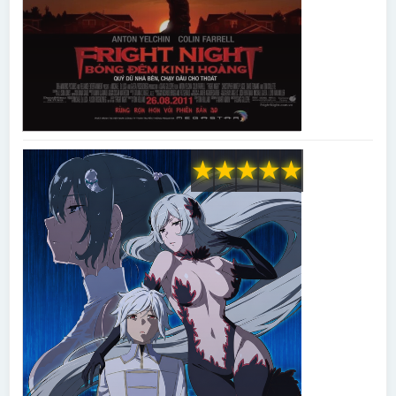
★
★
★
★
★