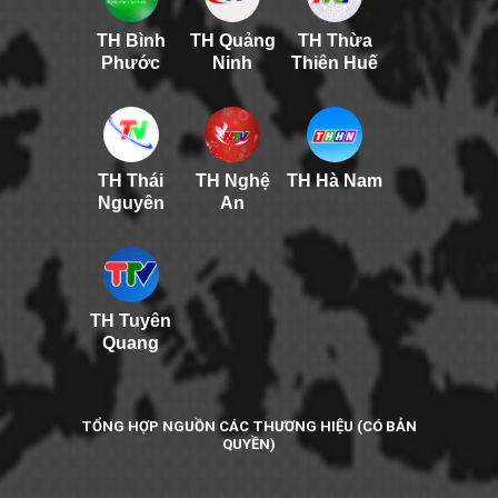
TH Bình
TH Quảng
TH Thừa
Phước
Ninh
Thiên Huế
TH Thái
TH Nghệ
TH Hà Nam
Nguyên
An
TH Tuyên
Quang
TỔNG HỢP NGUỒN CÁC THƯƠNG HIỆU (CÓ BẢN
QUYỀN)