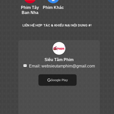
Phim Tây
Phim Khác
Ban Nha
LIÊN HỆ HỢP TÁC & KHIẾU NẠI NỘI DUNG #!
Siêu Tầm Phim
email
Email:
websieutamphim@gmail.com
Google Play