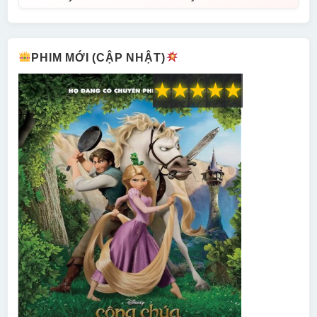
PHIM MỚI (CẬP NHẬT)
★
★
★
★
★