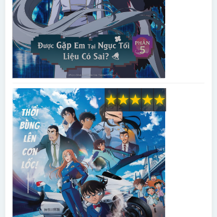
★
★
★
★
★