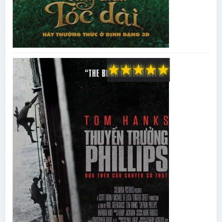
★
★
★
★
★