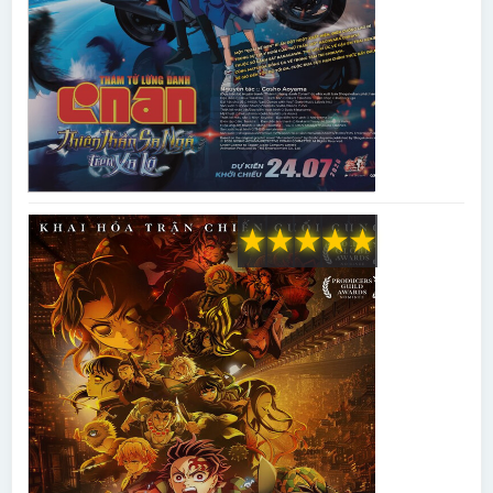
★
★
★
★
★