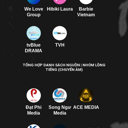
We Love
Hibiki Laura
Barbie
Group
Vietnam
tvBlue
TVH
DRAMA
TỔNG HỢP DANH SÁCH NGUỒN | NHÓM LỒNG
TIẾNG (CHUYỂN ÂM)
Đạt Phi
Song Ngư
ACE MEDIA
Media
Media