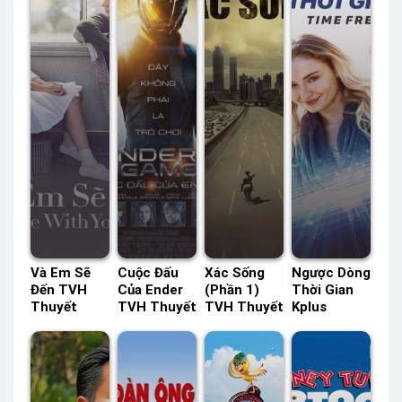
Và Em Sẽ
Cuộc Đấu
Xác Sống
Ngược Dòng
Đến TVH
Của Ender
(Phần 1)
Thời Gian
Thuyết
TVH Thuyết
TVH Thuyết
Kplus
Minh –
Minh –
Minh –
Thuyết
Status: HD
Status: HD
Status: 06 /
Minh –
Thuyết
Thuyết
06 Thuyết
Status: HD
Minh
Minh
Minh
Thuyết
Minh