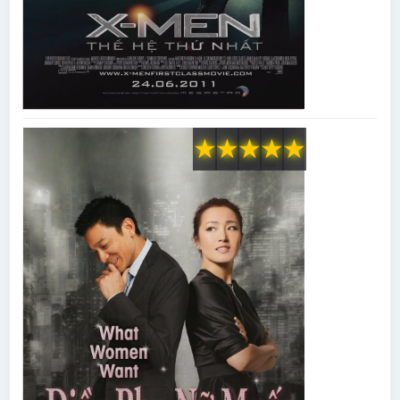
★
★
★
★
★