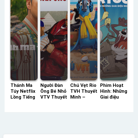
Thánh Ma
Người Đàn
Chú Vẹt Rio
Phim Hoạt
Túy Netflix
Ông Bé Nhỏ
TVH Thuyết
Hình: Những
Lồng Tiếng
VTV Thuyết
Minh –
Giai điệu
– Status:
Minh –
Status: HD
Ngốc
06 / 06
Status: HD
Thuyết
Nghếch –
Lồng Tiếng
Thuyết
Minh
Mùa 5 HBO
Minh
Thuyết
Minh –
Status: 11 /
11 Thuyết