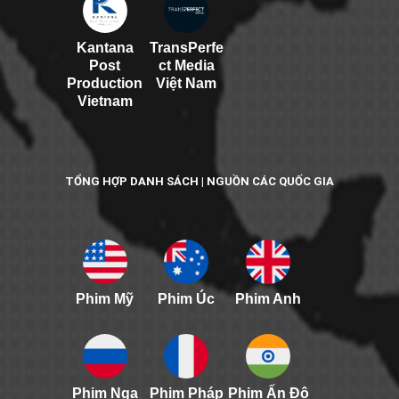
Kantana
TransPerfe
Post
ct Media
Production
Việt Nam
Vietnam
TỔNG HỢP DANH SÁCH | NGUỒN CÁC QUỐC GIA
Phim Mỹ
Phim Úc
Phim Anh
Phim Nga
Phim Pháp
Phim Ấn Độ