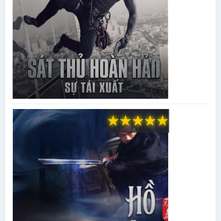
★
★
★
★
★