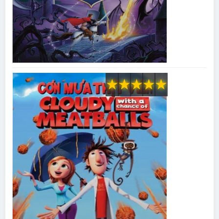
★
★
★
★
★