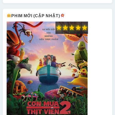
PHIM MỚI (CẬP NHẬT)
★
★
★
★
★