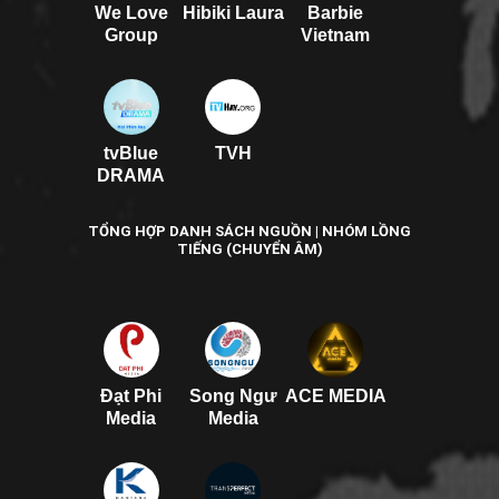
We Love
Hibiki Laura
Barbie
Group
Vietnam
tvBlue
TVH
DRAMA
TỔNG HỢP DANH SÁCH NGUỒN | NHÓM LỒNG
TIẾNG (CHUYỂN ÂM)
Đạt Phi
Song Ngư
ACE MEDIA
Media
Media