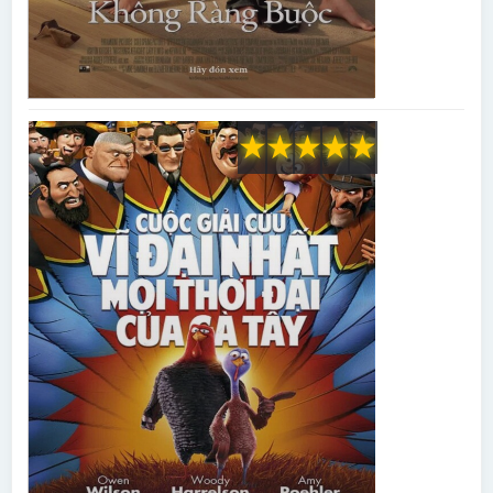
★
★
★
★
★