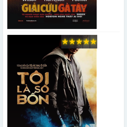
★
★
★
★
★