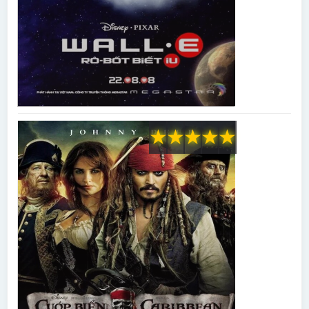
★
★
★
★
★