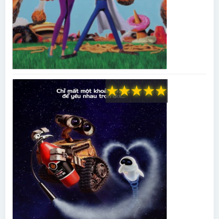
★
★
★
★
★