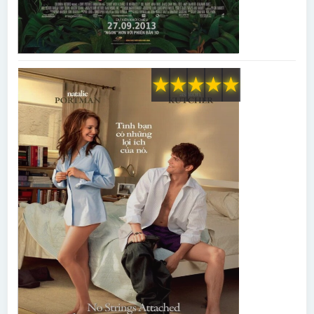
★
★
★
★
★