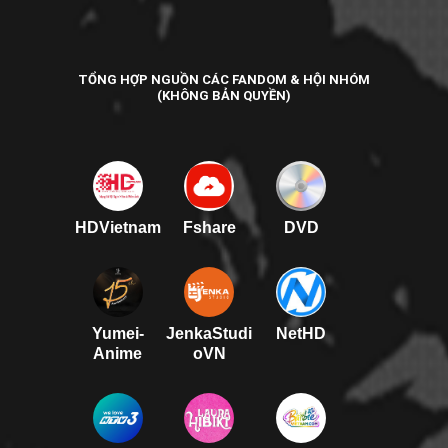
TỔNG HỢP NGUỒN CÁC FANDOM & HỘI NHÓM
(KHÔNG BẢN QUYỀN)
HDVietnam
Fshare
DVD
Yumei-
JenkaStudi
NetHD
Anime
oVN