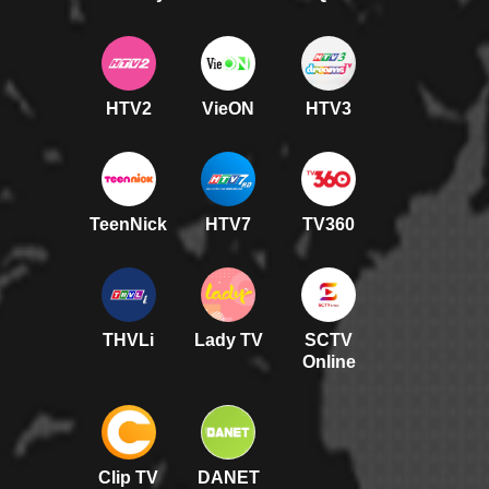
HTV2
VieON
HTV3
TeenNick
HTV7
TV360
THVLi
Lady TV
SCTV
Online
Clip TV
DANET