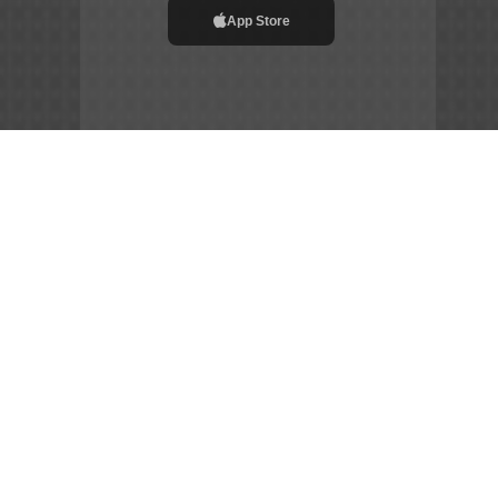
App Store
File APK
Copyright ©
2026
Siêu Tầm Phim
Chia Sẻ Đam Mê –
Gắn Kết Cộng Đồng – Tôn Vinh Nghệ Thuật
sieutamphim.pro