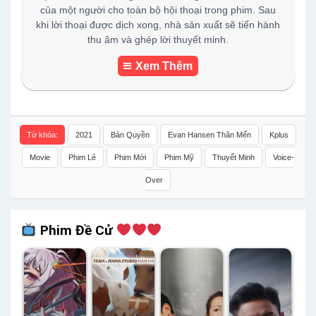
của một người cho toàn bộ hội thoại trong phim. Sau
khi lời thoại được dịch xong, nhà sản xuất sẽ tiến hành
thu âm và ghép lời thuyết minh.
Xem Thêm
Từ khóa:
2021
Bản Quyền
Evan Hansen Thân Mến
Kplus
Movie
Phim Lẻ
Phim Mới
Phim Mỹ
Thuyết Minh
Voice-
Over
Phim Đề Cử