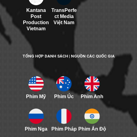
Kantana
TransPerfe
Post
ct Media
Production
Việt Nam
Vietnam
TỔNG HỢP DANH SÁCH | NGUỒN CÁC QUỐC GIA
Phim Mỹ
Phim Úc
Phim Anh
Phim Nga
Phim Pháp
Phim Ấn Độ