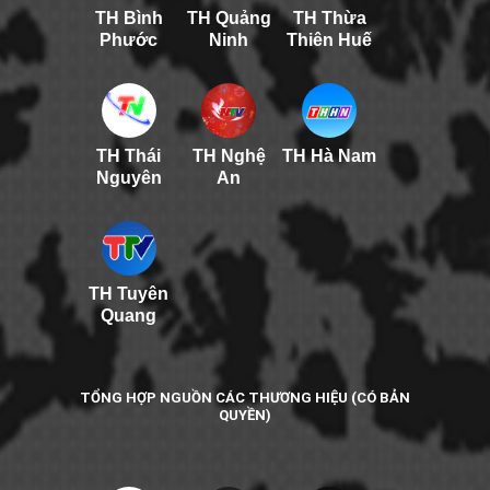
TH Bình
TH Quảng
TH Thừa
Phước
Ninh
Thiên Huế
TH Thái
TH Nghệ
TH Hà Nam
Nguyên
An
TH Tuyên
Quang
TỔNG HỢP NGUỒN CÁC THƯƠNG HIỆU (CÓ BẢN
QUYỀN)