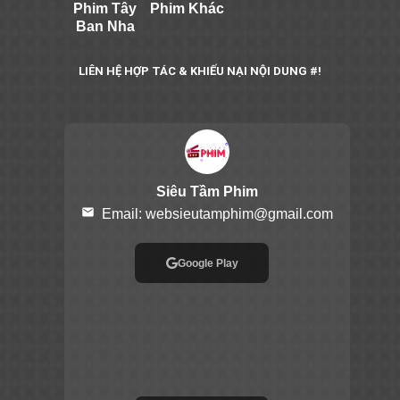
Phim Tây
Phim Khác
Ban Nha
LIÊN HỆ HỢP TÁC & KHIẾU NẠI NỘI DUNG #!
Siêu Tầm Phim
email
Email:
websieutamphim@gmail.com
Google Play