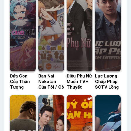
Đứa Con
Bạn Nai
Điều Phụ Nữ
Lực Lượng
Của Thần
Nokotan
Muốn TVH
Chấp Pháp
Tượng
Của Tôi / Cô
Thuyết
SCTV Lồng
(Phần 2)
Bạn Nai Của
Minh –
Tiếng –
Lồng Tiếng
Tôi Lồng
Status: HD
Status: 25 /
– Status:
Tiếng –
Thuyết
25 Lồng
13 / 13
Status: 01 /
Minh
Tiếng
Lồng Tiếng
12 Lồng
Tiếng