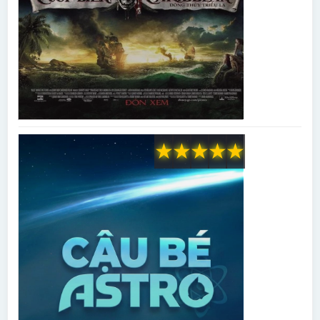
★
★
★
★
★