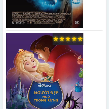
★
★
★
★
★