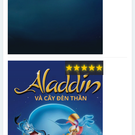
★
★
★
★
★