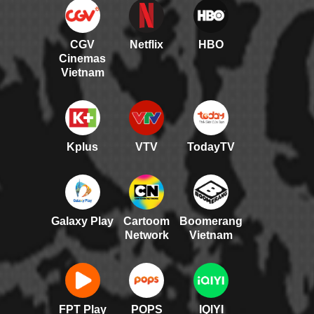
CGV
Netflix
HBO
Cinemas
Vietnam
Kplus
VTV
TodayTV
Galaxy Play
Cartoom
Boomerang
Network
Vietnam
FPT Play
POPS
IQIYI