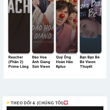
Reacher
Đào Hoa
Quý Ông
Bạn Bạn Bè
(Phần 2)
Ánh Giang
Hoàn Hảo
Bè Vieon
Prime Lồng
Sơn Vieon
Kplus
Thuyết
Tiếng –
Thuyết
Thuyết
Minh –
Status: 08 /
Minh –
Minh –
Status: 16 /
08 Lồng
Status: 36 /
Status: HD
16 Thuyết
Tiếng
36 Thuyết
Thuyết
Minh
Minh
Minh
THEO DÕI & (CHÚNG TÔI)