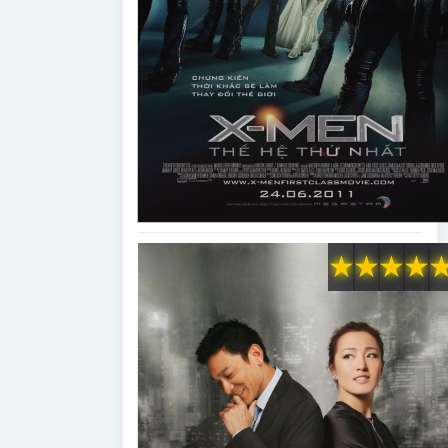
★
★
★
★