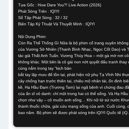
Tựa Gốc : How Dare You?! Live Action (2026)
Phát Sóng Trên : IQIYI
Số Tập Phát Sóng : 32 / 32
Biên Tập Kỷ Thuật Và Thuyết Minh : IQIYI
Nội Dung Phim:
Còn Ra Thể Thống Gì Nữa là bộ phim cổ trang xuyên không p
của Vương Sở Nhiên (Thanh Bình Nhạc, Ngọc Cốt Dao) và Th
tác giả Thất Anh Tuấn. Vương Thúy Hoa – một gà mờ nơi cô
không khác. Một bên là cô gái non nớt quyết đấu tranh thay
cùng nắm trong tay “kịch bản
bắt tay lập mưu để tồn tại, phát hiện nữ phụ Tạ Vĩnh Nhi th
cây chống hạn trước thiên tai, chiêu mộ nhân tài, ổn định 
kề, Hạ Hầu Đạm (Trương Tam) lại ngã bệnh vì chứng đau đầu
của ẩn sĩ vô danh: chỉ một trong hai có thể sống. Và Hạ Hầ
chọn như vậy – cô muốn anh sống… Khi nữ tử sứ nước Khươn
thành thuốc chữa, giải cứu mạng sống của anh. Cuối cùng, cả
bao năm. Bộ phim sẽ được phát sóng trên iQIYI Quốc tế (iQ