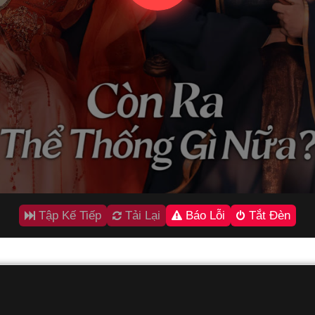
Tập Kế Tiếp
Tải Lại
Báo Lỗi
Tắt Đèn