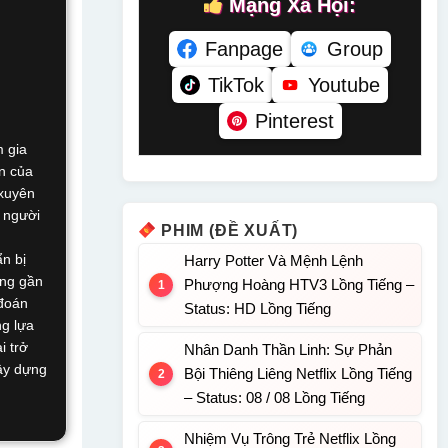
Mạng Xã Hội:
Fanpage
Group
TikTok
Youtube
Pinterest
m gia
n của
 xuyên
i người
PHIM (ĐỀ XUẤT)
n bị
Harry Potter Và Mệnh Lệnh
ắng gần
Phượng Hoàng HTV3 Lồng Tiếng –
 đoán
Status: HD Lồng Tiếng
ng lựa
i trở
Nhân Danh Thần Linh: Sự Phản
gây dựng
Bội Thiêng Liêng Netflix Lồng Tiếng
– Status: 08 / 08 Lồng Tiếng
Nhiệm Vụ Trông Trẻ Netflix Lồng