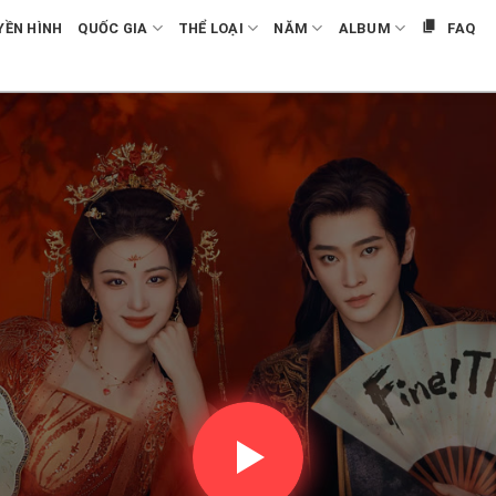
YỀN HÌNH
QUỐC GIA
THỂ LOẠI
NĂM
ALBUM
FAQ