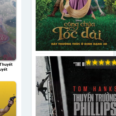
★
★
★
★
 Thuyết
uyết