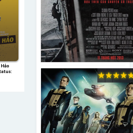
 Hảo
atus:
★
★
★
★