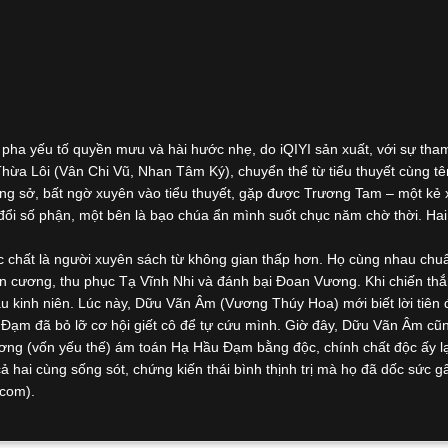
ha yếu tố quyền mưu và hài hước nhẹ, do iQIYI sản xuất, với sự tha
ừa Lôi (Vân Chi Vũ, Nhan Tâm Ký), chuyển thể từ tiểu thuyết cùng tê
ng sở, bất ngờ xuyên vào tiểu thuyết, gặp được Trương Tam – một kẻ
 đổi số phận, một bên là bạo chúa ẩn mình suốt chục năm chờ thời. Ha
ực chất là người xuyên sách từ không gian thấp hơn. Họ cùng nhau chuẩ
biên cương, thu phục Tạ Vĩnh Nhi và đánh bại Đoan Vương. Khi chiến th
 kinh niên. Lúc này, Dữu Vãn Âm (Vương Thúy Hoa) mới biết lời tiên
u Đạm đã bỏ lỡ cơ hội giết cô để tự cứu mình. Giờ đây, Dữu Vãn Âm cũ
g (vốn yếu thế) ám toán Hạ Hầu Đạm bằng độc, chính chất độc ấy lạ
 hai cùng sống sót, chứng kiến thái bình thịnh trị mà họ đã dốc sức 
.com).