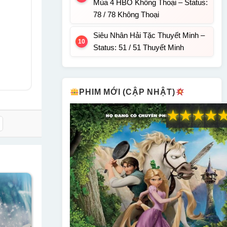
Mùa 4 HBO Không Thoại – Status:
78 / 78 Không Thoại
Siêu Nhân Hải Tặc Thuyết Minh –
Status: 51 / 51 Thuyết Minh
PHIM MỚI (CẬP NHẬT)
★
★
★
★