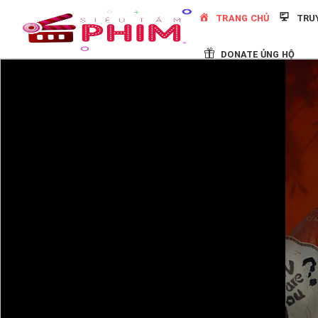
Skip
TRANG CHỦ
TRU
to
content
DONATE ỦNG HỘ