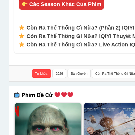
Các Season Khác Của Phim
Còn Ra Thể Thống Gì Nữa? (Phần 2) IQIYI 
Còn Ra Thể Thống Gì Nữa? IQIYI Thuyết Mi
Còn Ra Thể Thống Gì Nữa? Live Action IQI
Từ khóa:
2026
Bản Quyền
Còn Ra Thể Thống Gì Nữa
Phim Đề Cử