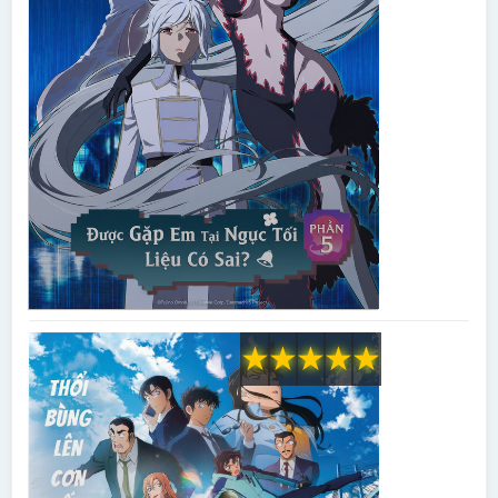
★
★
★
★
★