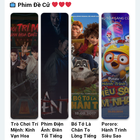
Phim Đề Cử
Trò Chơi Trí
Phim Điện
Bố Tớ Là
Pororo:
Mệnh: Kính
Ảnh: Điên
Chân To
Hành Trình
Vạn Hoa
Tối Tiếng
Lồng Tiếng
Siêu Sao