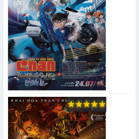
★
★
★
★
★