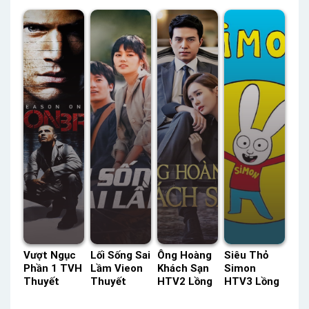
Chết Chóc
Việt –
– Status:
Âm Nhạc
FPT Thuyết
Status: HD
HD Lồng
ACE Lồng
Minh –
Tiếng Việt
Tiếng
Tiếng –
Status: 32 /
Status: HD
38 Thuyết
Lồng Tiếng
Minh
Vượt Ngục
Lối Sống Sai
Ông Hoàng
Siêu Thỏ
Phần 1 TVH
Lầm Vieon
Khách Sạn
Simon
Thuyết
Thuyết
HTV2 Lồng
HTV3 Lồng
Minh –
Minh –
Tiếng –
Tiếng –
Status: 22 /
Status: 60 /
Status: 32 /
Status: 104