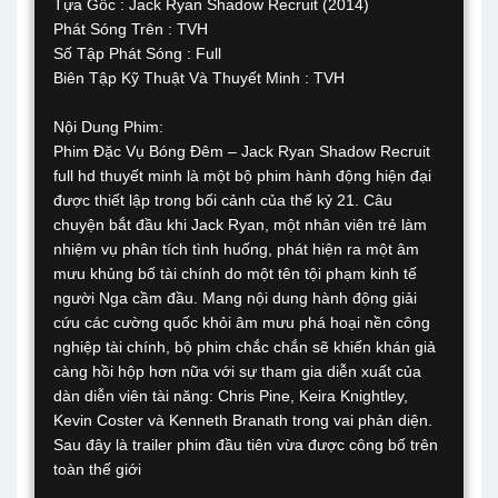
Tựa Gốc : Jack Ryan Shadow Recruit (2014)
Phát Sóng Trên : TVH
Số Tập Phát Sóng : Full
Biên Tập Kỹ Thuật Và Thuyết Minh : TVH
Nội Dung Phim:
Phim Đặc Vụ Bóng Đêm – Jack Ryan Shadow Recruit
full hd thuyết minh là một bộ phim hành động hiện đại
được thiết lập trong bối cảnh của thế kỷ 21. Câu
chuyện bắt đầu khi Jack Ryan, một nhân viên trẻ làm
nhiệm vụ phân tích tình huống, phát hiện ra một âm
mưu khủng bố tài chính do một tên tội phạm kinh tế
người Nga cầm đầu. Mang nội dung hành động giải
cứu các cường quốc khỏi âm mưu phá hoại nền công
nghiệp tài chính, bộ phim chắc chắn sẽ khiến khán giả
càng hồi hộp hơn nữa với sự tham gia diễn xuất của
dàn diễn viên tài năng: Chris Pine, Keira Knightley,
Kevin Coster và Kenneth Branath trong vai phản diện.
Sau đây là trailer phim đầu tiên vừa được công bố trên
toàn thế giới