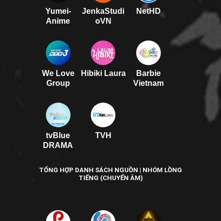
Yumei-
JenkaStudi
NetHD
Anime
oVN
We Love
Hibiki Laura
Barbie
Group
Vietnam
tvBlue
TVH
DRAMA
TỔNG HỢP DANH SÁCH NGUỒN | NHÓM LỒNG
TIẾNG (CHUYỂN ÂM)