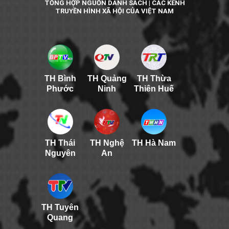
TỔNG HỢP NGUỒN DANH SÁCH | CÁC KÊNH
TRUYỀN HÌNH XÃ HỘI CỦA VIỆT NAM
TH Bình
TH Quảng
TH Thừa
Phước
Ninh
Thiên Huế
TH Thái
TH Nghệ
TH Hà Nam
Nguyên
An
TH Tuyên
Quang