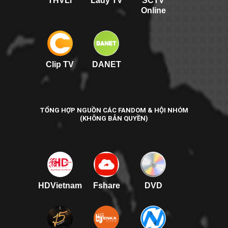
THVLi
Lady TV
SCTV
Online
Clip TV
DANET
TỔNG HỢP NGUỒN CÁC FANDOM & HỘI NHÓM
(KHÔNG BẢN QUYỀN)
HDVietnam
Fshare
DVD