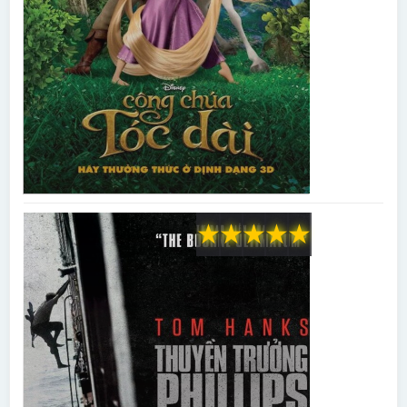
★
★
★
★
★