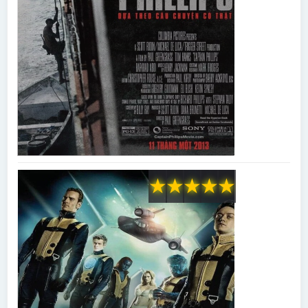
★
★
★
★
★