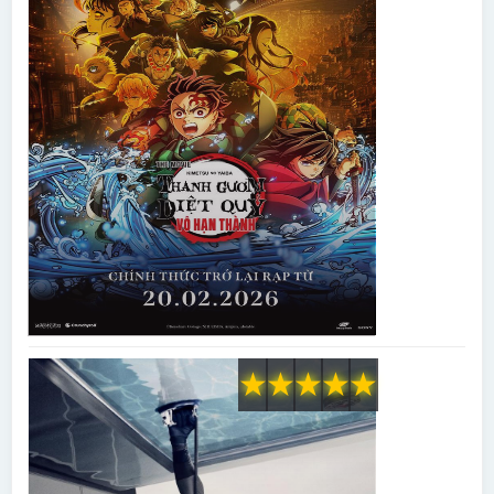
★
★
★
★
★