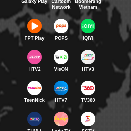
Galaxy Play
Cartoom
Boomerang
Network
Vietnam
FPT Play
POPS
IQIYI
HTV2
VieON
HTV3
TeenNick
HTV7
TV360