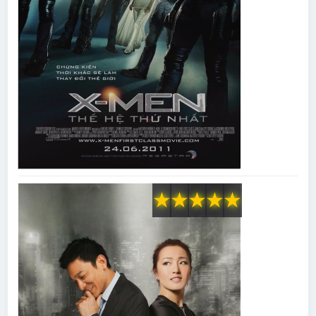
★
★
★
★
★