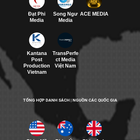
Đạt Phi
Song Ngư
ACE MEDIA
Media
Media
Kantana
TransPerfe
Post
ct Media
Production
Việt Nam
Vietnam
TỔNG HỢP DANH SÁCH | NGUỒN CÁC QUỐC GIA