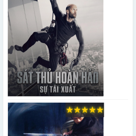
★
★
★
★
★