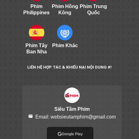
Phim
Phim Hồng
Phim Trung
Philippines
Kông
Quốc
Phim Tây
Phim Khác
Ban Nha
LIÊN HỆ HỢP TÁC & KHIẾU NẠI NỘI DUNG #!
Siêu Tầm Phim
email
Email:
websieutamphim@gmail.com
Google Play