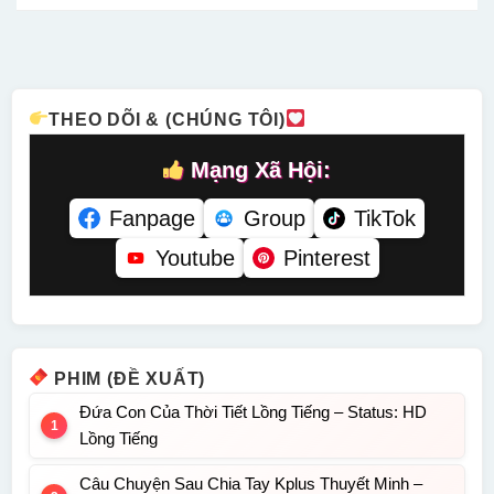
22 Thuyết
60 Thuyết
32 Lồng
/ 104 Lồng
Minh
Minh
Tiếng
Tiếng
THEO DÕI & (CHÚNG TÔI)
Mạng Xã Hội:
Fanpage
Group
TikTok
Youtube
Pinterest
PHIM (ĐỀ XUẤT)
Đứa Con Của Thời Tiết Lồng Tiếng – Status: HD
Lồng Tiếng
Câu Chuyện Sau Chia Tay Kplus Thuyết Minh –