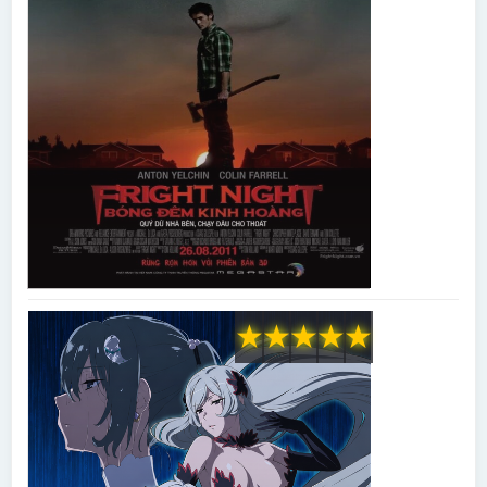
★
★
★
★
★