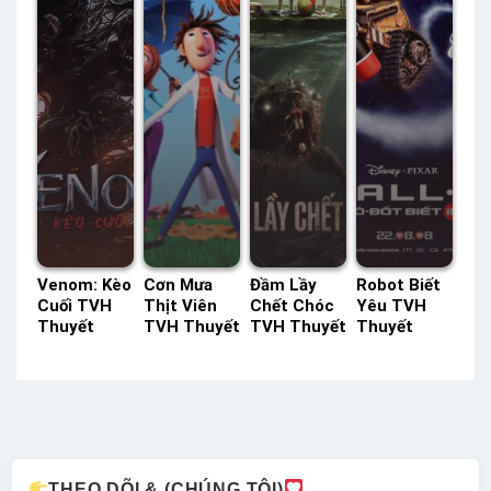
Venom: Kèo
Cơn Mưa
Đầm Lầy
Robot Biết
Cuối TVH
Thịt Viên
Chết Chóc
Yêu TVH
Thuyết
TVH Thuyết
TVH Thuyết
Thuyết
Minh –
Minh –
Minh –
Minh –
Status: HD
Status: HD
Status: HD
Status: HD
Thuyết
Thuyết
Thuyết
Thuyết
Minh
Minh
Minh
Minh
THEO DÕI & (CHÚNG TÔI)