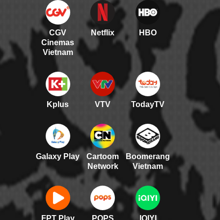
CGV
Netflix
HBO
Cinemas
Vietnam
Kplus
VTV
TodayTV
Galaxy Play
Cartoom
Boomerang
Network
Vietnam
FPT Play
POPS
IQIYI