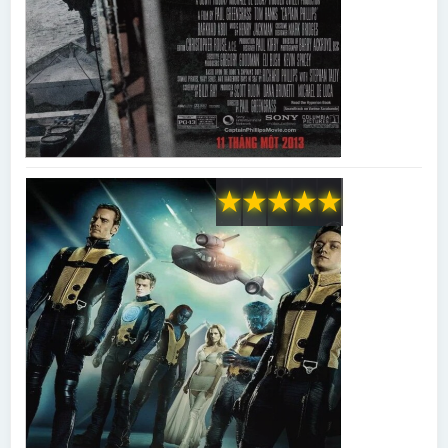
★
★
★
★
★