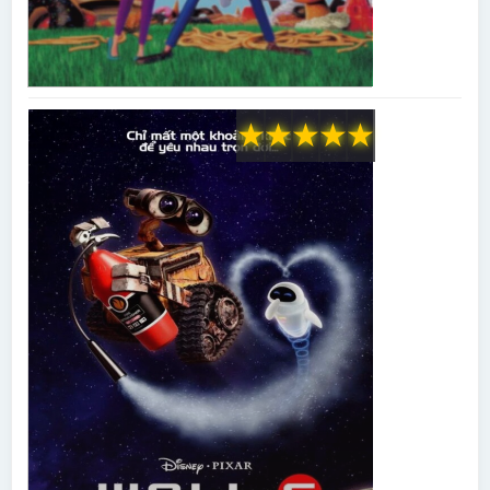
★
★
★
★
★