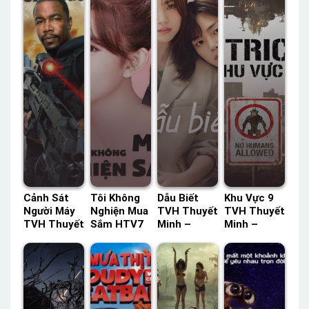
Cảnh Sát
Tôi Không
Dẫu Biết
Khu Vực 9
Người Máy
Nghiện Mua
TVH Thuyết
TVH Thuyết
TVH Thuyết
Sắm HTV7
Minh –
Minh –
Minh –
Lồng Tiếng
Status: 10 /
Status: HD
Status: HD
– Status:
10 Thuyết
Thuyết
Thuyết
42 / 42
Minh
Minh
Minh
Lồng Tiếng