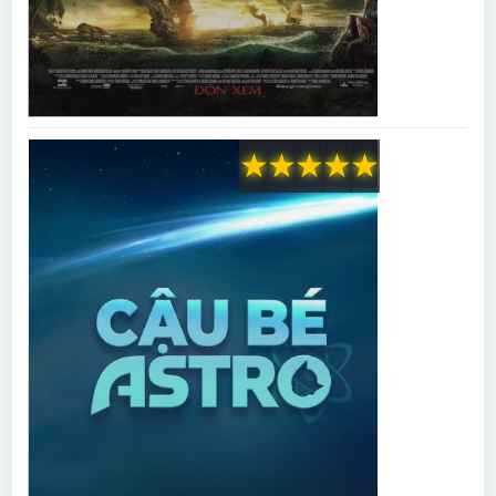
★
★
★
★
★