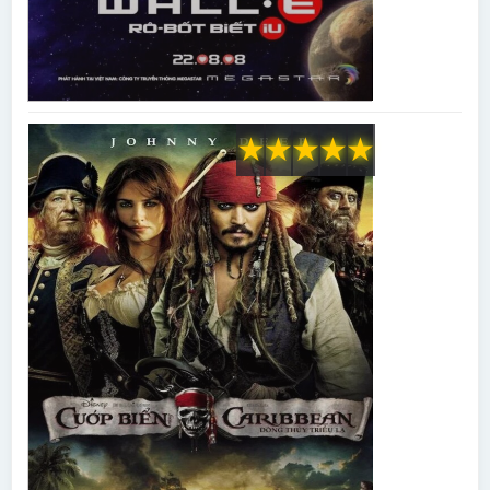
★
★
★
★
★