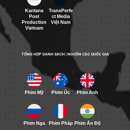
Kantana
TransPerfe
Post
ct Media
Production
Việt Nam
Vietnam
TỔNG HỢP DANH SÁCH | NGUỒN CÁC QUỐC GIA
Phim Mỹ
Phim Úc
Phim Anh
Phim Nga
Phim Pháp
Phim Ấn Độ