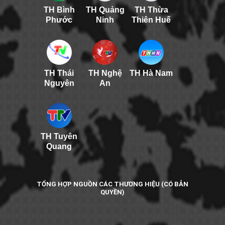
TH Bình
TH Quảng
TH Thừa
Phước
Ninh
Thiên Huế
TH Thái
TH Nghệ
TH Hà Nam
Nguyên
An
TH Tuyên
Quang
TỔNG HỢP NGUỒN CÁC THƯƠNG HIỆU (CÓ BẢN
QUYỀN)