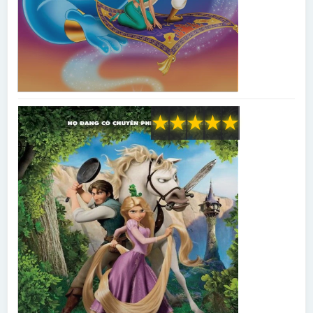
★
★
★
★
★