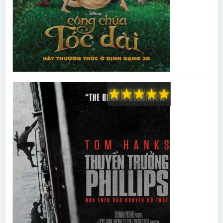
★
★
★
★
★