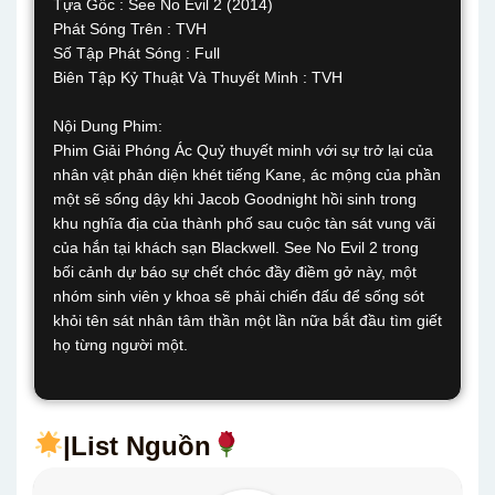
Tựa Gốc : See No Evil 2 (2014)
Phát Sóng Trên : TVH
Số Tập Phát Sóng : Full
Biên Tập Kỷ Thuật Và Thuyết Minh : TVH
Nội Dung Phim:
Phim Giải Phóng Ác Quỷ thuyết minh với sự trở lại của
nhân vật phản diện khét tiếng Kane, ác mộng của phần
một sẽ sống dậy khi Jacob Goodnight hồi sinh trong
khu nghĩa địa của thành phố sau cuộc tàn sát vung vãi
của hắn tại khách sạn Blackwell. See No Evil 2 trong
bối cảnh dự báo sự chết chóc đầy điềm gở này, một
nhóm sinh viên y khoa sẽ phải chiến đấu để sống sót
khỏi tên sát nhân tâm thần một lần nữa bắt đầu tìm giết
họ từng người một.
|List Nguồn