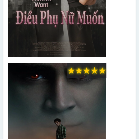
★
★
★
★
★