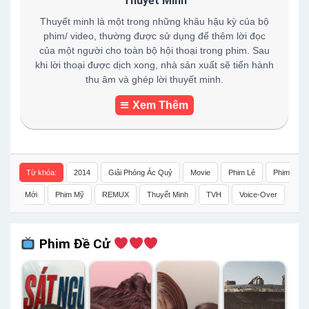
Thuyết Minh
Thuyết minh là một trong những khâu hậu kỳ của bộ
phim/ video, thường được sử dụng để thêm lời đọc
của một người cho toàn bộ hội thoại trong phim. Sau
khi lời thoại được dịch xong, nhà sản xuất sẽ tiến hành
thu âm và ghép lời thuyết minh.
Xem Thêm
Từ khóa:
2014
Giải Phóng Ác Quỷ
Movie
Phim Lẻ
Phim
Mới
Phim Mỹ
REMUX
Thuyết Minh
TVH
Voice-Over
Phim Đề Cử