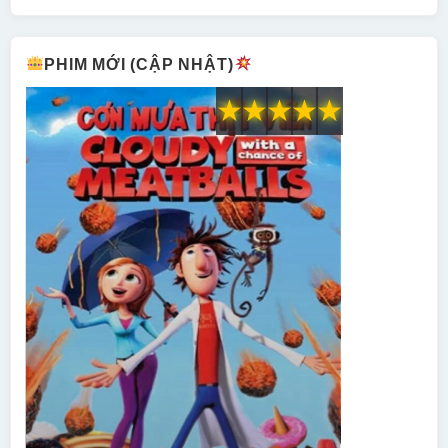
PHIM MỚI (CẬP NHẬT)
★
★
★
★
★