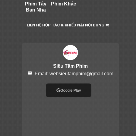
Phim Tây
Phim Khác
Ban Nha
LIÊN HỆ HỢP TÁC & KHIẾU NẠI NỘI DUNG #!
Siêu Tầm Phim
email
Email:
websieutamphim@gmail.com
Google Play