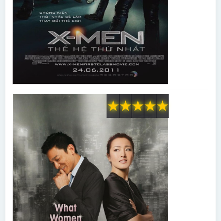
★
★
★
★
★