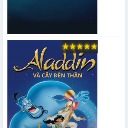
★
★
★
★
★