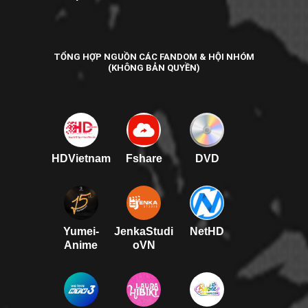
TỔNG HỢP NGUỒN CÁC FANDOM & HỘI NHÓM
(KHÔNG BẢN QUYỀN)
HDVietnam
Fshare
DVD
Yumei-
JenkaStudi
NetHD
Anime
oVN