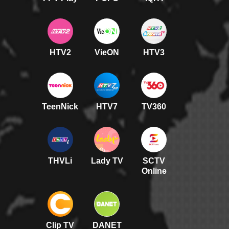
HTV2
VieON
HTV3
TeenNick
HTV7
TV360
THVLi
Lady TV
SCTV
Online
Clip TV
DANET