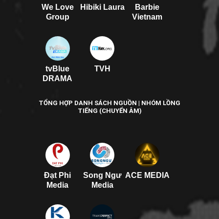
We Love
Hibiki Laura
Barbie
Group
Vietnam
tvBlue
TVH
DRAMA
TỔNG HỢP DANH SÁCH NGUỒN | NHÓM LỒNG
TIẾNG (CHUYỂN ÂM)
Đạt Phi
Song Ngư
ACE MEDIA
Media
Media