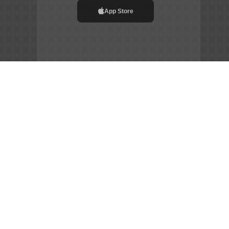
App Store
File APK
Copyright ©
2026
Siêu Tầm Phim
Chia Sẻ Đam Mê –
Gắn Kết Cộng Đồng – Tôn Vinh Nghệ Thuật
sieutamphim.pro