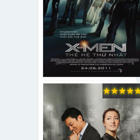
★
★
★
★