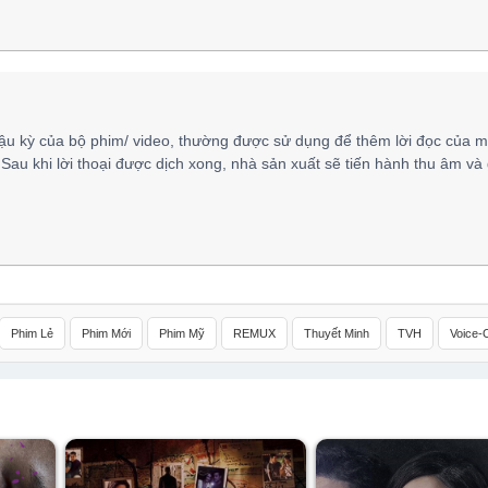
ậu kỳ của bộ phim/ video, thường được sử dụng để thêm lời đọc của m
 Sau khi lời thoại được dịch xong, nhà sản xuất sẽ tiến hành thu âm và
Phim Lẻ
Phim Mới
Phim Mỹ
REMUX
Thuyết Minh
TVH
Voice-