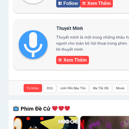
Follow
Xem Thêm
Thuyết Minh
Thuyết minh là một trong những khâu h
người cho toàn bộ hội thoại trong phim.
lời thuyết minh.
Xem Thêm
Từ khóa:
2011
Linh Hồn Báo Thù
Ma Tốc Độ
Movie
Phim Đề Cử