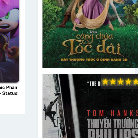
★
★
★
★
nic Phần
– Status: