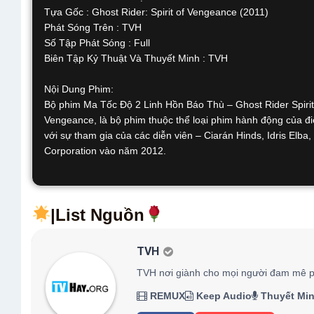
Tựa Gốc : Ghost Rider: Spirit of Vengeance (2011)
Phát Sóng Trên : TVH
Số Tập Phát Sóng : Full
Biên Tập Kỷ Thuật Và Thuyết Minh : TVH
Nội Dung Phim:
Bộ phim Ma Tốc Độ 2 Linh Hồn Báo Thù – Ghost Rider Spirit o
Vengeance, là bộ phim thuộc thể loại phim hành động của đi
với sự tham gia của các diễn viên – Ciarán Hinds, Idris Elb
Corporation vào năm 2012.
|List Nguồn
TVH
TVH nơi giành cho mọi người đam mê p
REMUX
Keep Audio
Thuyết Mi