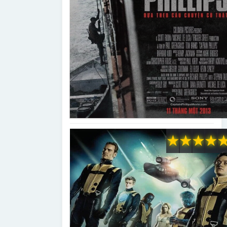
★
★
★
★