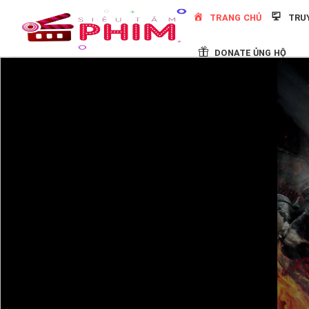
Skip
TRANG CHỦ
TRU
to
content
DONATE ỦNG HỘ