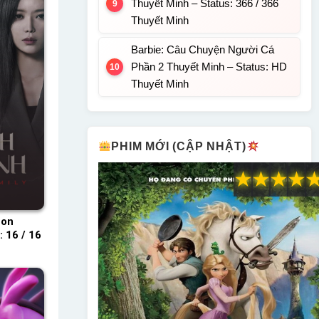
Thuyết Minh – Status: 366 / 366
Thuyết Minh
Barbie: Câu Chuyện Người Cá
Phần 2 Thuyết Minh – Status: HD
Thuyết Minh
PHIM MỚI (CẬP NHẬT)
★
★
★
★
eon
 16 / 16