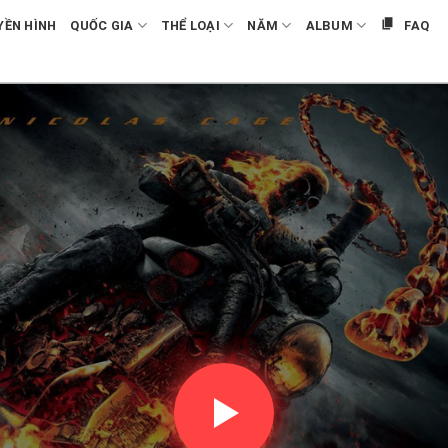
YỀN HÌNH
QUỐC GIA
THỂ LOẠI
NĂM
ALBUM
FAQ